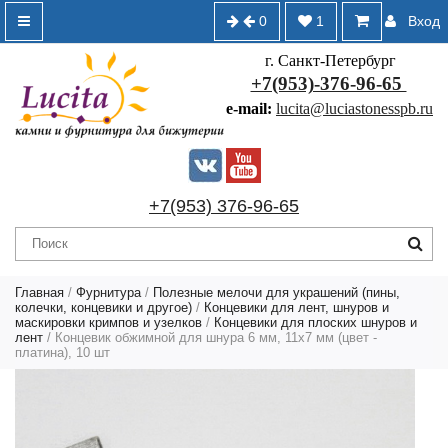
0
1
Вход
г. Санкт-Петербург
+7(953)-376-96-65
e-mail:
lucita@luciastonesspb.ru
+7(953) 376-96-65
Главная
/
Фурнитура
/
Полезные мелочи для украшений (пины,
колечки, концевики и другое)
/
Концевики для лент, шнуров и
маскировки кримпов и узелков
/
Концевики для плоских шнуров и
лент
/ Концевик обжимной для шнура 6 мм, 11х7 мм (цвет -
платина), 10 шт