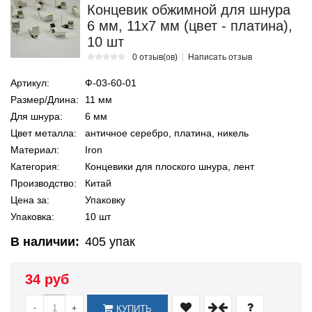
Концевик обжимной для шнура
6 мм, 11х7 мм (цвет - платина),
10 шт
0 отзыв(ов)
Написать отзыв
Артикул:
Ф-03-60-01
Размер/Длина:
11 мм
Для шнура:
6 мм
Цвет металла:
античное серебро, платина, никель
Материал:
Iron
Категория:
Концевики для плоского шнура, лент
Производство:
Китай
Цена за:
Упаковку
Упаковка:
10 шт
В наличии:
405
упак
34 руб
-
+
КУПИТЬ