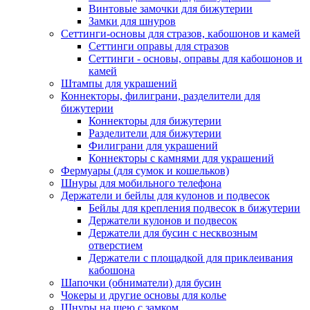
Винтовые замочки для бижутерии
Замки для шнуров
Сеттинги-основы для стразов, кабошонов и камей
Сеттинги оправы для стразов
Сеттинги - основы, оправы для кабошонов и
камей
Штампы для украшений
Коннекторы, филиграни, разделители для
бижутерии
Коннекторы для бижутерии
Разделители для бижутерии
Филиграни для украшений
Коннекторы с камнями для украшений
Фермуары (для сумок и кошельков)
Шнуры для мобильного телефона
Держатели и бейлы для кулонов и подвесок
Бейлы для крепления подвесок в бижутерии
Держатели кулонов и подвесок
Держатели для бусин с несквозным
отверстием
Держатели с площадкой для приклеивания
кабошона
Шапочки (обниматели) для бусин
Чокеры и другие основы для колье
Шнуры на шею с замком