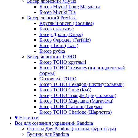
Бисер японский Miyuki
Бисер Miyuki Long Magatama
Бисер Miyuki Tila
Бисер чешский Preciosa
Круглый бисер (Rocailles)
Бисер стеклярус
Бисер Дропс (Drops)
Бисер Фарфаль (Farfalle)
Бисер Твин (Twin)
Бисер рубка
Бисер японский TOHO
Бисер TOHO круглый
Бисер TOHO Treasures (цилиндрической
формы)
Стеклярус TOHO
Бисер TOHO Hexagon (шестиугольный)
Бисер TOHO Cube (Куб)
Бисер TOHO Triangle (треугольный)
Бисер TOHO Magatama (Магатама)
Бисер TOHO Takumi (Такуми)
Бисер TOHO Charlotte (Шарлотта)
♥ Новинки
Все для создания украшений Pandora
Основы Для Pandora (основы, фурнитура)
Бусины для Pandora