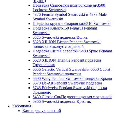
(Кулон)
Подвеска Сваровски прямоугольная/3500
Lochrose Swarovski
4876 Female Symbol Swarovski и 4878 Male
Symbol Swarovski
Подвеска круглая Сваровски/6210 Swarovski
Подвеска Клык/6150 Pegasus Pendant
Swarovski
6525 Swarovski подвеска Волна
6328 XILION Bicone Pendant Swarovski
подвеска Биконус c огранкой
Подвеска Шип Сваровски/6480 Spike Pendant
Swarovski
6628 XILION Triangle Pendant подвеска
Треугольник
6656 Galactic Vertical Swarovski и 6650 Cubist
Pendant Swarovski подвески
6690 Wing Pendant Swarovski подвеска Крыло
6670 De-Art Pendant Swarovski подвеска
6748 Edelweiss Pendant Swarovski подвеска
Эдельвейс
6430 Classic Cut/Подвеска круглая с огранкой
6866 Swarovski подвеска Крестик
Кабошоны
Камеи для украшений