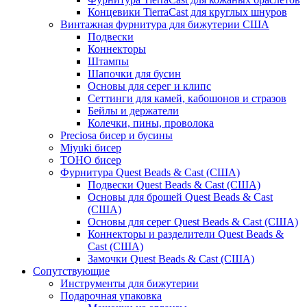
Концевики TierraCast для круглых шнуров
Винтажная фурнитура для бижутерии США
Подвески
Коннекторы
Штампы
Шапочки для бусин
Основы для серег и клипс
Сеттинги для камей, кабошонов и стразов
Бейлы и держатели
Колечки, пины, проволока
Preciosa бисер и бусины
Miyuki бисер
TOHO бисер
Фурнитура Quest Beads & Cast (США)
Подвески Quest Beads & Cast (США)
Основы для брошей Quest Beads & Cast
(США)
Основы для серег Quest Beads & Cast (США)
Коннекторы и разделители Quest Beads &
Cast (США)
Замочки Quest Beads & Cast (США)
Сопутствующие
Инструменты для бижутерии
Подарочная упаковка