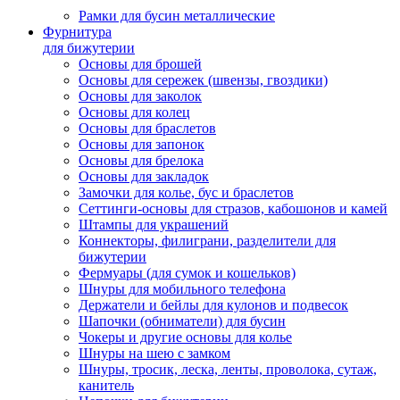
Рамки для бусин металлические
Фурнитура
для бижутерии
Основы для брошей
Основы для сережек (швензы, гвоздики)
Основы для заколок
Основы для колец
Основы для браслетов
Основы для запонок
Основы для брелока
Основы для закладок
Замочки для колье, бус и браслетов
Сеттинги-основы для стразов, кабошонов и камей
Штампы для украшений
Коннекторы, филиграни, разделители для
бижутерии
Фермуары (для сумок и кошельков)
Шнуры для мобильного телефона
Держатели и бейлы для кулонов и подвесок
Шапочки (обниматели) для бусин
Чокеры и другие основы для колье
Шнуры на шею с замком
Шнуры, тросик, леска, ленты, проволока, сутаж,
канитель