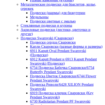
Разные каменные (кулоны)
Металлические подвески для браслетов, колье,
сережек
Подвески (шармы) для бижутерии
Медальоны
Подвески цветные с эмалью
Стеклянные подвески и кулоны
Акриловые подвески (листики, цветочки и
другие)
Подвески Swarovski (Сваровски)
Подвески сердца Сваровски
Капли Сваровски (разные формы и размеры)
6911 Kaputt Oval Pendant Swarovski
(Подвески)
6912 Kaputt Pendant и 6913 Kaputt Pendant
Swarovski (Подвески)
6754 Подвеска Бабочка Сваровски/6754
Butterfly Pendant Swarovski
Подвеска Цветок Сваровски/6744 Flower
Pendant Swarovski
Подвеска Риволи/6428 XILION Pendant
Swarovski
6919 Подвеска ключик Сваровски (Key
Pendant Swarovski)
6730 Radiolarian Pendant PF Swarovski