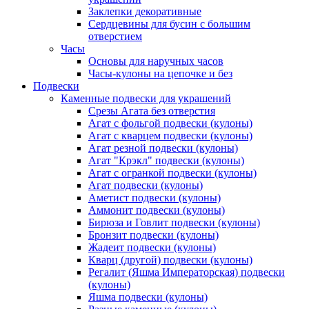
Заклепки декоративные
Сердцевины для бусин с большим
отверстием
Часы
Основы для наручных часов
Часы-кулоны на цепочке и без
Подвески
Каменные подвески для украшений
Срезы Агата без отверстия
Агат с фольгой подвески (кулоны)
Агат с кварцем подвески (кулоны)
Агат резной подвески (кулоны)
Агат "Крэкл" подвески (кулоны)
Агат с огранкой подвески (кулоны)
Агат подвески (кулоны)
Аметист подвески (кулоны)
Аммонит подвески (кулоны)
Бирюза и Говлит подвески (кулоны)
Бронзит подвески (кулоны)
Жадеит подвески (кулоны)
Кварц (другой) подвески (кулоны)
Регалит (Яшма Императорская) подвески
(кулоны)
Яшма подвески (кулоны)