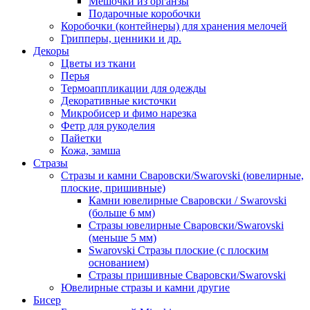
Мешочки из органзы
Подарочные коробочки
Коробочки (контейнеры) для хранения мелочей
Грипперы, ценники и др.
Декоры
Цветы из ткани
Перья
Термоаппликации для одежды
Декоративные кисточки
Микробисер и фимо нарезка
Фетр для рукоделия
Пайетки
Кожа, замша
Стразы
Стразы и камни Сваровски/Swarovski (ювелирные,
плоские, пришивные)
Камни ювелирные Сваровски / Swarovski
(больше 6 мм)
Стразы ювелирные Сваровски/Swarovski
(меньше 5 мм)
Swarovski Стразы плоские (с плоским
основанием)
Стразы пришивные Сваровски/Swarovski
Ювелирные стразы и камни другие
Бисер