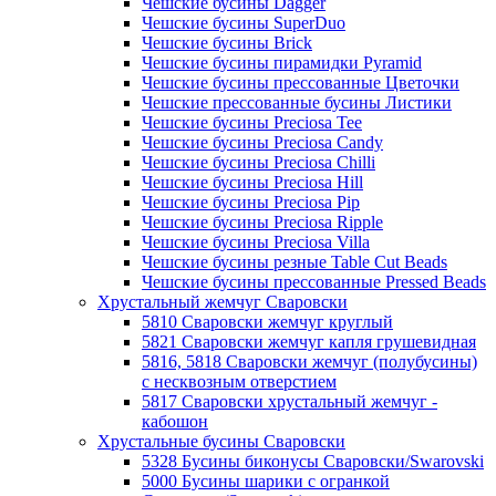
Чешские бусины Dagger
Чешские бусины SuperDuo
Чешские бусины Brick
Чешские бусины пирамидки Pyramid
Чешские бусины прессованные Цветочки
Чешские прессованные бусины Листики
Чешские бусины Preciosa Tee
Чешские бусины Preciosa Candy
Чешские бусины Preciosa Chilli
Чешские бусины Preciosa Hill
Чешские бусины Preciosa Pip
Чешские бусины Preciosa Ripple
Чешские бусины Preciosa Villa
Чешские бусины резные Table Cut Beads
Чешские бусины прессованные Pressed Beads
Хрустальный жемчуг Сваровски
5810 Сваровски жемчуг круглый
5821 Сваровски жемчуг капля грушевидная
5816, 5818 Сваровски жемчуг (полубусины)
с несквозным отверстием
5817 Сваровски хрустальный жемчуг -
кабошон
Хрустальные бусины Сваровски
5328 Бусины биконусы Сваровски/Swarovski
5000 Бусины шарики с огранкой