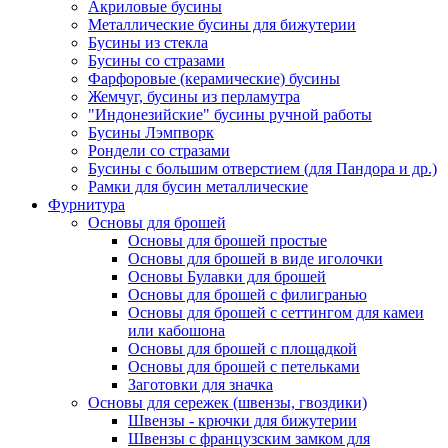
Акриловые бусины
Металлические бусины для бижутерии
Бусины из стекла
Бусины со стразами
Фарфоровые (керамические) бусины
Жемчуг, бусины из перламутра
"Индонезийские" бусины ручной работы
Бусины Лэмпворк
Рондели со стразами
Бусины с большим отверстием (для Пандора и др.)
Рамки для бусин металлические
Фурнитура
Основы для брошей
Основы для брошей простые
Основы для брошей в виде иголочки
Основы Булавки для брошей
Основы для брошей с филигранью
Основы для брошей с сеттингом для камеи
или кабошона
Основы для брошей с площадкой
Основы для брошей с петельками
Заготовки для значка
Основы для сережек (швензы, гвоздики)
Швензы - крючки для бижутерии
Швензы с французским замком для