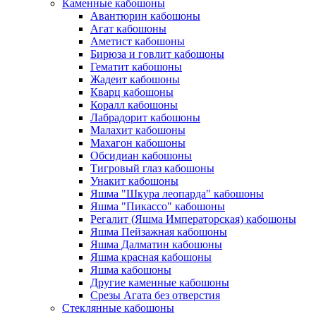
Каменные кабошоны
Авантюрин кабошоны
Агат кабошоны
Аметист кабошоны
Бирюза и говлит кабошоны
Гематит кабошоны
Жадеит кабошоны
Кварц кабошоны
Коралл кабошоны
Лабрадорит кабошоны
Малахит кабошоны
Махагон кабошоны
Обсидиан кабошоны
Тигровый глаз кабошоны
Унакит кабошоны
Яшма "Шкура леопарда" кабошоны
Яшма "Пикассо" кабошоны
Регалит (Яшма Императорская) кабошоны
Яшма Пейзажная кабошоны
Яшма Далматин кабошоны
Яшма красная кабошоны
Яшма кабошоны
Другие каменные кабошоны
Срезы Агата без отверстия
Стеклянные кабошоны