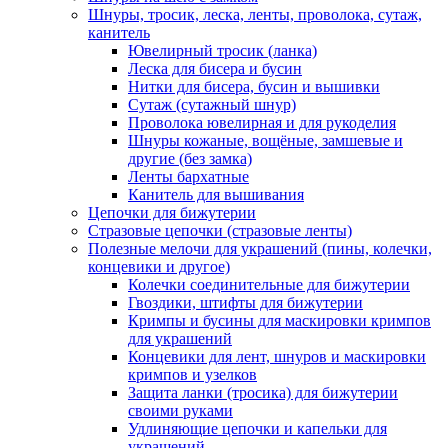
Шнуры, тросик, леска, ленты, проволока, сутаж,
канитель
Ювелирный тросик (ланка)
Леска для бисера и бусин
Нитки для бисера, бусин и вышивки
Сутаж (сутажный шнур)
Проволока ювелирная и для рукоделия
Шнуры кожаные, вощёные, замшевые и
другие (без замка)
Ленты бархатные
Канитель для вышивания
Цепочки для бижутерии
Стразовые цепочки (стразовые ленты)
Полезные мелочи для украшений (пины, колечки,
концевики и другое)
Колечки соединительные для бижутерии
Гвоздики, штифты для бижутерии
Кримпы и бусины для маскировки кримпов
для украшений
Концевики для лент, шнуров и маскировки
кримпов и узелков
Защита ланки (тросика) для бижутерии
своими руками
Удлиняющие цепочки и капельки для
украшений