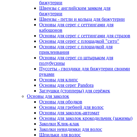
бижутерии
Швензы с английским замком для
бижутерии
Швензы - петли и кольца для бижутерии
Основы для серег с сеттингами для
кабошонов
Основы для серег с сеттингами для стразов
Основы для серег с площадкой "сито"
Основы для серег с площадкой для
приклеивания
Основы для серег со штырьком для
полубусины
Пуссеты - гвоздики для бижутерии своими
руками
Основы для клипс
Основы для серег Pandora
Заглушки (стопперы) для серёжек
Основы для заколок
Основы для ободков
Основы для гребней для волос
Основы для заколок-автомат
Основы для заколок крокодильчик (зажимы)
Заколки Клик-клак
Заколки невидимки для волос
Шпильки для волос