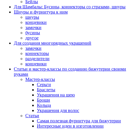
Бейлы
Для Шамбалы: Бусины, коннекторы со стразами, шнуры
Шнуры и фурнитура к ним
шнуры
концевики
замочки
бусины
другое
Для создания многорядных украшений
замочки
коннекторы
разделители
концевики
Статьи и мастер-классы по созданию бижутерии своими
руками
Мастер-классы
Серьги
Браслеты
Украшения на шею
Броши
Кольца
Украшения для волос
Статьи
Самая полезная фурнитура для бижутерии
Интересные идеи в изготовлении