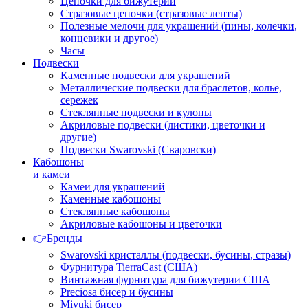
Цепочки для бижутерии
Стразовые цепочки (стразовые ленты)
Полезные мелочи для украшений (пины, колечки,
концевики и другое)
Часы
Подвески
Каменные подвески для украшений
Металлические подвески для браслетов, колье,
сережек
Стеклянные подвески и кулоны
Акриловые подвески (листики, цветочки и
другие)
Подвески Swarovski (Сваровски)
Кабошоны
и камеи
Камеи для украшений
Каменные кабошоны
Стеклянные кабошоны
Акриловые кабошоны и цветочки
👉Бренды
Swarovski кристаллы (подвески, бусины, стразы)
Фурнитура TierraCast (США)
Винтажная фурнитура для бижутерии США
Preciosa бисер и бусины
Miyuki бисер