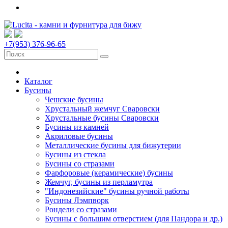
+7(953) 376-96-65
Каталог
Бусины
Чешские бусины
Хрустальный жемчуг Сваровски
Хрустальные бусины Сваровски
Бусины из камней
Акриловые бусины
Металлические бусины для бижутерии
Бусины из стекла
Бусины со стразами
Фарфоровые (керамические) бусины
Жемчуг, бусины из перламутра
"Индонезийские" бусины ручной работы
Бусины Лэмпворк
Рондели со стразами
Бусины с большим отверстием (для Пандора и др.)