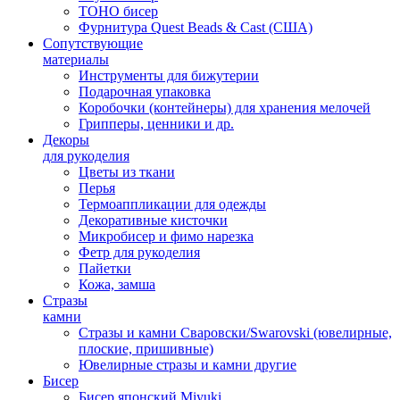
TOHO бисер
Фурнитура Quest Beads & Cast (США)
Сопутствующие
материалы
Инструменты для бижутерии
Подарочная упаковка
Коробочки (контейнеры) для хранения мелочей
Грипперы, ценники и др.
Декоры
для рукоделия
Цветы из ткани
Перья
Термоаппликации для одежды
Декоративные кисточки
Микробисер и фимо нарезка
Фетр для рукоделия
Пайетки
Кожа, замша
Стразы
камни
Стразы и камни Сваровски/Swarovski (ювелирные,
плоские, пришивные)
Ювелирные стразы и камни другие
Бисер
Бисер японский Miyuki