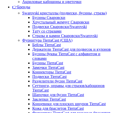
Акриловые кабошоны и цветочки
👉Бренды
Swarovski кристаллы (подвески, бусины, стразы)
Бусины Сваровски
Хрустальный жемчуг Сваровски
Подвески Сваровски/Swarovski
Тату со стразами
Стразы и камни Сваровски/Swarovski
Фурнитура TierraCast (США)
Бейлы TierraCast
Держатели TierraCast для подвесок и кулонов
Бусины буквы TierraCast с алфавитом и
словами
Бусины TierraCast
Замочки TierraCast
Коннекторы TierraCast
Подвески TierraCast
Разделители бусин TierraCast
Сеттинги, оправы для стразов/кабошонов
TierraCast
Шапочки для бусин TierraCast
Заклепки TierraCast
Концевики для плоских шнуров TierraCast
Кожа для браслетов TierraCast
Фурнитура TierraCast для кожаных браслетов