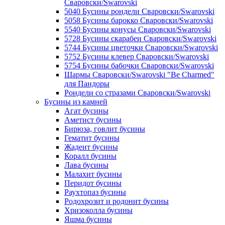
Сваровски/Swarovski
5040 Бусины рондели Сваровски/Swarovski
5058 Бусины барокко Сваровски/Swarovski
5540 Бусины конусы Сваровски/Swarovski
5728 Бусины скарабеи Сваровски/Swarovski
5744 Бусины цветочки Сваровски/Swarovski
5752 Бусины клевер Сваровски/Swarovski
5754 Бусины бабочки Сваровски/Swarovski
Шармы Сваровски/Swarovski "Be Charmed"
для Пандоры
Рондели со стразами Сваровски/Swarovski
Бусины из камней
Агат бусины
Аметист бусины
Бирюза, говлит бусины
Гематит бусины
Жадеит бусины
Коралл бусины
Лава бусины
Малахит бусины
Перидот бусины
Раухтопаз бусины
Родохрозит и родонит бусины
Хризоколла бусины
Яшма бусины