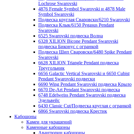
Lochrose Swarovski
4876 Female Symbol Swarovski и 4878 Male
Symbol Swarovski
Подвеска круглая Сваровски/6210 Swarovski
Подвеска Клык/6150 Pegasus Pendant
Swarovski
6525 Swarovski подвеска Волна
6328 XILION Bicone Pendant Swarovski
подвеска Биконус c огранкой
Подвеска Шип Сваровски/6480 Spike Pendant
Swarovski
6628 XILION Triangle Pendant подвеска
Треугольник
6656 Galactic Vertical Swarovski и 6650 Cubist
Pendant Swarovski подвески
6690 Wing Pendant Swarovski подвеска Крыло
6670 De-Art Pendant Swarovski подвеска
6748 Edelweiss Pendant Swarovski подвеска
Эдельвейс
6430 Classic Cut/Подвеска круглая с огранкой
6866 Swarovski подвеска Крестик
Кабошоны
Камеи для украшений
Каменные кабошоны
Авантюрин кабошоны