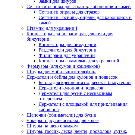
Замки для шнуров
Сеттинги-основы для стразов, кабошонов и камей
Сеттинги оправы для стразов
Сеттинги - основы, оправы для кабошонов и
камей
Штампы для украшений
Коннекторы, филиграни, разделители для
бижутерии
Коннекторы для бижутерии
Разделители для бижутерии
Филиграни для украшений
Коннекторы с камнями для украшений
Фермуары (для сумок и кошельков)
Шнуры для мобильного телефона
Держатели и бейлы для кулонов и подвесок
Бейлы для крепления подвесок в бижутерии
Держатели кулонов и подвесок
Держатели для бусин с несквозным
отверстием
Держатели с площадкой для приклеивания
кабошона
Шапочки (обниматели) для бусин
Чокеры и другие основы для колье
Шнуры на шею с замком
Шнуры, тросик, леска, ленты, проволока, сутаж,