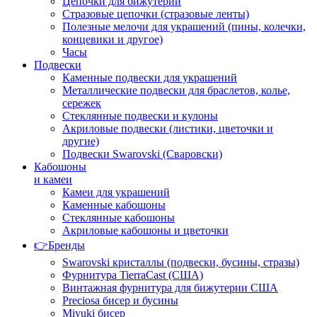
Цепочки для бижутерии
Стразовые цепочки (стразовые ленты)
Полезные мелочи для украшений (пины, колечки,
концевики и другое)
Часы
Подвески
Каменные подвески для украшений
Металлические подвески для браслетов, колье,
сережек
Стеклянные подвески и кулоны
Акриловые подвески (листики, цветочки и
другие)
Подвески Swarovski (Сваровски)
Кабошоны
и камеи
Камеи для украшений
Каменные кабошоны
Стеклянные кабошоны
Акриловые кабошоны и цветочки
👉Бренды
Swarovski кристаллы (подвески, бусины, стразы)
Фурнитура TierraCast (США)
Винтажная фурнитура для бижутерии США
Preciosa бисер и бусины
Miyuki бисер