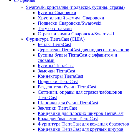
👉Бренды
Swarovski кристаллы (подвески, бусины, стразы)
Бусины Сваровски
Хрустальный жемчуг Сваровски
Подвески Сваровски/Swarovski
Тату со стразами
Стразы и камни Сваровски/Swarovski
Фурнитура TierraCast (США)
Бейлы TierraCast
Держатели TierraCast для подвесок и кулонов
Бусины буквы TierraCast с алфавитом и
словами
Бусины TierraCast
Замочки TierraCast
Коннекторы TierraCast
Подвески TierraCast
Разделители бусин TierraCast
Сеттинги, оправы для стразов/кабошонов
TierraCast
Шапочки для бусин TierraCast
Заклепки TierraCast
Концевики для плоских шнуров TierraCast
Кожа для браслетов TierraCast
Фурнитура TierraCast для кожаных браслетов
Концевики TierraCast для круглых шнуров