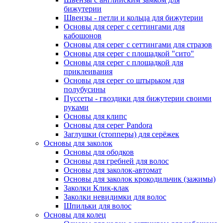
бижутерии
Швензы - петли и кольца для бижутерии
Основы для серег с сеттингами для
кабошонов
Основы для серег с сеттингами для стразов
Основы для серег с площадкой "сито"
Основы для серег с площадкой для
приклеивания
Основы для серег со штырьком для
полубусины
Пуссеты - гвоздики для бижутерии своими
руками
Основы для клипс
Основы для серег Pandora
Заглушки (стопперы) для серёжек
Основы для заколок
Основы для ободков
Основы для гребней для волос
Основы для заколок-автомат
Основы для заколок крокодильчик (зажимы)
Заколки Клик-клак
Заколки невидимки для волос
Шпильки для волос
Основы для колец