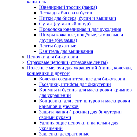
канитель
Ювелирный тросик (ланка)
Леска для бисера и бусин
Нитки для бисера, бусин и вышивки
Сутаж (сутажный шнур)
Проволока ювелирная и для рукоделия
Шнуры кожаные, вощёные, замшевые и
другие (без замка)
Ленты бархатные
Канитель для вышивания
Цепочки для бижутерии
Стразовые цепочки (стразовые ленты)
Полезные мелочи для украшений (пины, колечки,
концевики и другое)
Колечки соединительные для бижутерии
Гвоздики, штифты для бижутерии
Кримпы и бусины для маскировки кримпов
для украшений
Концевики для лент, шнуров и маскировки
кримпов и узелков
Защита ланки (тросика) для бижутерии
своими руками
Удлиняющие цепочки и капельки для
украшений
Заклепки декоративные