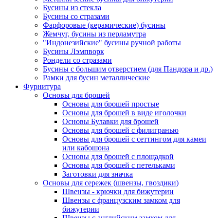
Бусины из стекла
Бусины со стразами
Фарфоровые (керамические) бусины
Жемчуг, бусины из перламутра
"Индонезийские" бусины ручной работы
Бусины Лэмпворк
Рондели со стразами
Бусины с большим отверстием (для Пандора и др.)
Рамки для бусин металлические
Фурнитура
Основы для брошей
Основы для брошей простые
Основы для брошей в виде иголочки
Основы Булавки для брошей
Основы для брошей с филигранью
Основы для брошей с сеттингом для камеи
или кабошона
Основы для брошей с площадкой
Основы для брошей с петельками
Заготовки для значка
Основы для сережек (швензы, гвоздики)
Швензы - крючки для бижутерии
Швензы с французским замком для
бижутерии
Швензы с английским замком для