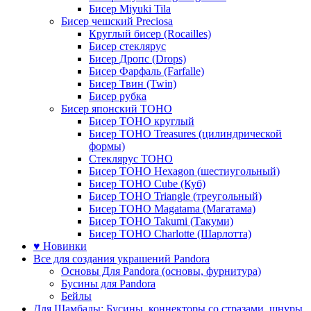
Бисер Miyuki Tila
Бисер чешский Preciosa
Круглый бисер (Rocailles)
Бисер стеклярус
Бисер Дропс (Drops)
Бисер Фарфаль (Farfalle)
Бисер Твин (Twin)
Бисер рубка
Бисер японский TOHO
Бисер TOHO круглый
Бисер TOHO Treasures (цилиндрической
формы)
Стеклярус TOHO
Бисер TOHO Hexagon (шестиугольный)
Бисер TOHO Cube (Куб)
Бисер TOHO Triangle (треугольный)
Бисер TOHO Magatama (Магатама)
Бисер TOHO Takumi (Такуми)
Бисер TOHO Charlotte (Шарлотта)
♥ Новинки
Все для создания украшений Pandora
Основы Для Pandora (основы, фурнитура)
Бусины для Pandora
Бейлы
Для Шамбалы: Бусины, коннекторы со стразами, шнуры