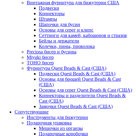
Винтажная фурнитура для бижутерии США
Подвески
Коннекторы
Штампы
Шапочки для бусин
Основы для серег и клипс
Сеттинги для камей, кабошонов и стразов
Бейлы и держатели
Колечки, пины, проволока
Preciosa бисер и бусины
Miyuki бисер
TOHO бисер
Фурнитура Quest Beads & Cast (США)
Подвески Quest Beads & Cast (США)
Основы для брошей Quest Beads & Cast
(США)
Основы для серег Quest Beads & Cast (США)
Коннекторы и разделители Quest Beads &
Cast (США)
Замочки Quest Beads & Cast (США)
Сопутствующие
Инструменты для бижутерии
Подарочная упаковка
Мешочки из органзы
Подарочные коробочки