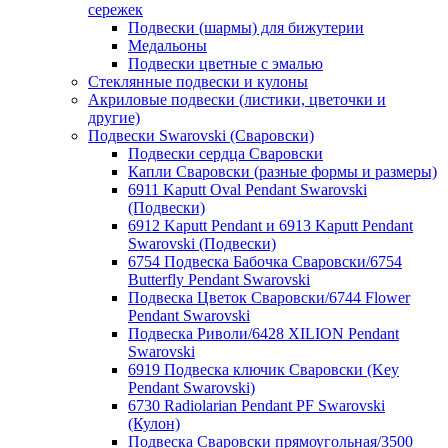
сережек
Подвески (шармы) для бижутерии
Медальоны
Подвески цветные с эмалью
Стеклянные подвески и кулоны
Акриловые подвески (листики, цветочки и
другие)
Подвески Swarovski (Сваровски)
Подвески сердца Сваровски
Капли Сваровски (разные формы и размеры)
6911 Kaputt Oval Pendant Swarovski
(Подвески)
6912 Kaputt Pendant и 6913 Kaputt Pendant
Swarovski (Подвески)
6754 Подвеска Бабочка Сваровски/6754
Butterfly Pendant Swarovski
Подвеска Цветок Сваровски/6744 Flower
Pendant Swarovski
Подвеска Риволи/6428 XILION Pendant
Swarovski
6919 Подвеска ключик Сваровски (Key
Pendant Swarovski)
6730 Radiolarian Pendant PF Swarovski
(Кулон)
Подвеска Сваровски прямоугольная/3500