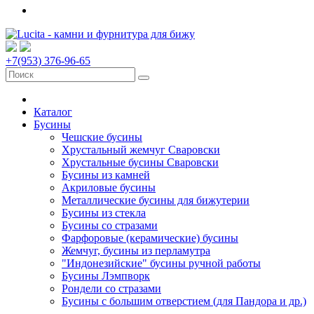
+7(953) 376-96-65
Каталог
Бусины
Чешские бусины
Хрустальный жемчуг Сваровски
Хрустальные бусины Сваровски
Бусины из камней
Акриловые бусины
Металлические бусины для бижутерии
Бусины из стекла
Бусины со стразами
Фарфоровые (керамические) бусины
Жемчуг, бусины из перламутра
"Индонезийские" бусины ручной работы
Бусины Лэмпворк
Рондели со стразами
Бусины с большим отверстием (для Пандора и др.)