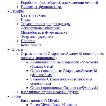
Коробочки (контейнеры) для хранения мелочей
Грипперы, ценники и др.
Декоры
Цветы из ткани
Перья
Термоаппликации для одежды
Декоративные кисточки
Микробисер и фимо нарезка
Фетр для рукоделия
Пайетки
Кожа, замша
Стразы
Стразы и камни Сваровски/Swarovski (ювелирные,
плоские, пришивные)
Камни ювелирные Сваровски / Swarovski
(больше 6 мм)
Стразы ювелирные Сваровски/Swarovski
(меньше 5 мм)
Swarovski Стразы плоские (с плоским
основанием)
Стразы пришивные Сваровски/Swarovski
Ювелирные стразы и камни другие
Бисер
Бисер японский Miyuki
Бисер Miyuki Long Magatama