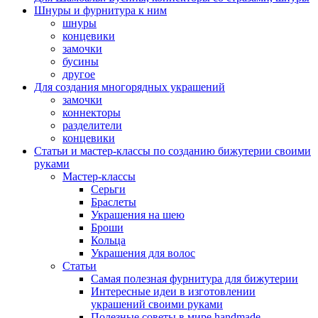
Шнуры и фурнитура к ним
шнуры
концевики
замочки
бусины
другое
Для создания многорядных украшений
замочки
коннекторы
разделители
концевики
Статьи и мастер-классы по созданию бижутерии своими
руками
Мастер-классы
Серьги
Браслеты
Украшения на шею
Броши
Кольца
Украшения для волос
Статьи
Самая полезная фурнитура для бижутерии
Интересные идеи в изготовлении
украшений своими руками
Полезные советы в мире handmade