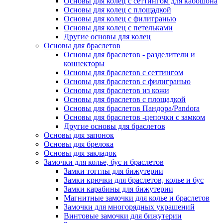
Основы для колец с сеттингом для кабошона
Основы для колец с площадкой
Основы для колец с филигранью
Основы для колец с петельками
Другие основы для колец
Основы для браслетов
Основы для браслетов - разделители и
коннекторы
Основы для браслетов с сеттингом
Основы для браслетов с филигранью
Основы для браслетов из кожи
Основы для браслетов с площадкой
Основы для браслетов Пандора/Pandora
Основы для браслетов -цепочки с замком
Другие основы для браслетов
Основы для запонок
Основы для брелока
Основы для закладок
Замочки для колье, бус и браслетов
Замки тогглы для бижутерии
Замки крючки для браслетов, колье и бус
Замки карабины для бижутерии
Магнитные замочки для колье и браслетов
Замочки для многорядных украшений
Винтовые замочки для бижутерии