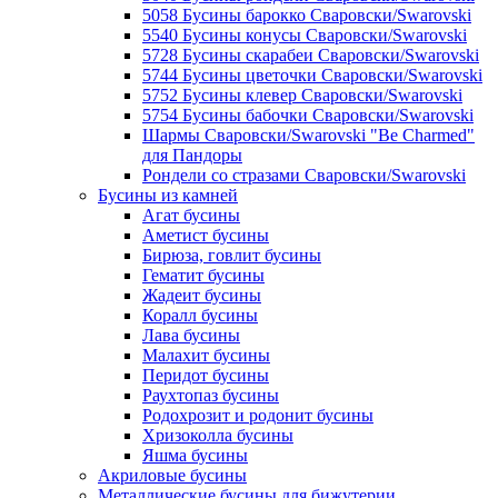
5058 Бусины барокко Сваровски/Swarovski
5540 Бусины конусы Сваровски/Swarovski
5728 Бусины скарабеи Сваровски/Swarovski
5744 Бусины цветочки Сваровски/Swarovski
5752 Бусины клевер Сваровски/Swarovski
5754 Бусины бабочки Сваровски/Swarovski
Шармы Сваровски/Swarovski "Be Charmed"
для Пандоры
Рондели со стразами Сваровски/Swarovski
Бусины из камней
Агат бусины
Аметист бусины
Бирюза, говлит бусины
Гематит бусины
Жадеит бусины
Коралл бусины
Лава бусины
Малахит бусины
Перидот бусины
Раухтопаз бусины
Родохрозит и родонит бусины
Хризоколла бусины
Яшма бусины
Акриловые бусины
Металлические бусины для бижутерии