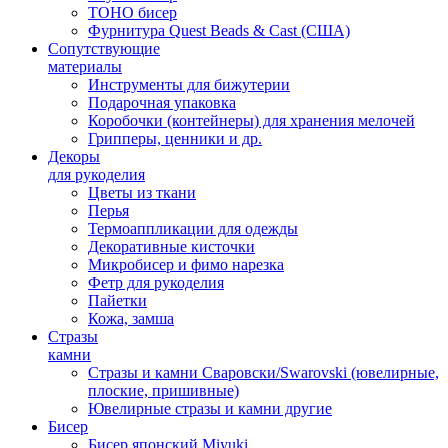
TOHO бисер
Фурнитура Quest Beads & Cast (США)
Сопутствующие
материалы
Инструменты для бижутерии
Подарочная упаковка
Коробочки (контейнеры) для хранения мелочей
Грипперы, ценники и др.
Декоры
для рукоделия
Цветы из ткани
Перья
Термоаппликации для одежды
Декоративные кисточки
Микробисер и фимо нарезка
Фетр для рукоделия
Пайетки
Кожа, замша
Стразы
камни
Стразы и камни Сваровски/Swarovski (ювелирные,
плоские, пришивные)
Ювелирные стразы и камни другие
Бисер
Бисер японский Miyuki