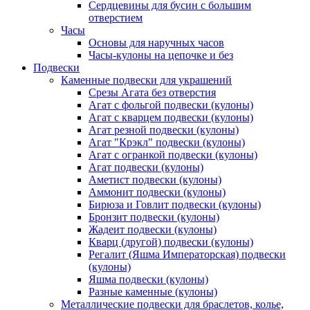
Сердцевины для бусин с большим
отверстием
Часы
Основы для наручных часов
Часы-кулоны на цепочке и без
Подвески
Каменные подвески для украшений
Срезы Агата без отверстия
Агат с фольгой подвески (кулоны)
Агат с кварцем подвески (кулоны)
Агат резной подвески (кулоны)
Агат "Крэкл" подвески (кулоны)
Агат с огранкой подвески (кулоны)
Агат подвески (кулоны)
Аметист подвески (кулоны)
Аммонит подвески (кулоны)
Бирюза и Говлит подвески (кулоны)
Бронзит подвески (кулоны)
Жадеит подвески (кулоны)
Кварц (другой) подвески (кулоны)
Регалит (Яшма Императорская) подвески
(кулоны)
Яшма подвески (кулоны)
Разные каменные (кулоны)
Металлические подвески для браслетов, колье,