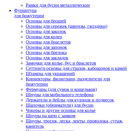
Рамки для бусин металлические
Фурнитура
для бижутерии
Основы для брошей
Основы для сережек (швензы, гвоздики)
Основы для заколок
Основы для колец
Основы для браслетов
Основы для запонок
Основы для брелока
Основы для закладок
Замочки для колье, бус и браслетов
Сеттинги-основы для стразов, кабошонов и камей
Штампы для украшений
Коннекторы, филиграни, разделители для
бижутерии
Фермуары (для сумок и кошельков)
Шнуры для мобильного телефона
Держатели и бейлы для кулонов и подвесок
Шапочки (обниматели) для бусин
Чокеры и другие основы для колье
Шнуры на шею с замком
Шнуры, тросик, леска, ленты, проволока, сутаж,
канитель