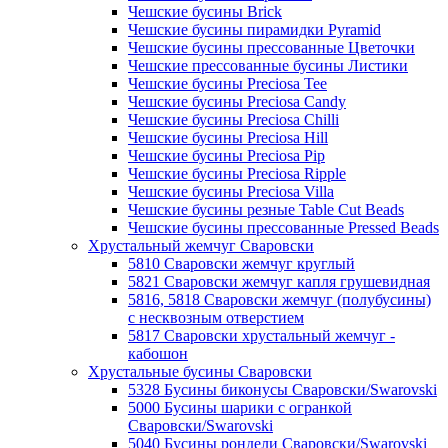
Чешские бусины Brick
Чешские бусины пирамидки Pyramid
Чешские бусины прессованные Цветочки
Чешские прессованные бусины Листики
Чешские бусины Preciosa Tee
Чешские бусины Preciosa Candy
Чешские бусины Preciosa Chilli
Чешские бусины Preciosa Hill
Чешские бусины Preciosa Pip
Чешские бусины Preciosa Ripple
Чешские бусины Preciosa Villa
Чешские бусины резные Table Cut Beads
Чешские бусины прессованные Pressed Beads
Хрустальный жемчуг Сваровски
5810 Сваровски жемчуг круглый
5821 Сваровски жемчуг капля грушевидная
5816, 5818 Сваровски жемчуг (полубусины)
с несквозным отверстием
5817 Сваровски хрустальный жемчуг -
кабошон
Хрустальные бусины Сваровски
5328 Бусины биконусы Сваровски/Swarovski
5000 Бусины шарики с огранкой
Сваровски/Swarovski
5040 Бусины рондели Сваровски/Swarovski