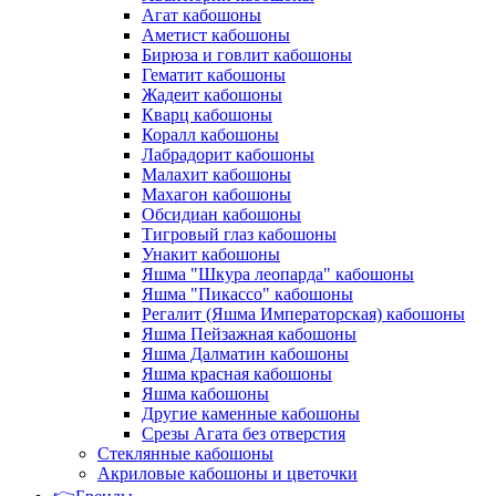
Агат кабошоны
Аметист кабошоны
Бирюза и говлит кабошоны
Гематит кабошоны
Жадеит кабошоны
Кварц кабошоны
Коралл кабошоны
Лабрадорит кабошоны
Малахит кабошоны
Махагон кабошоны
Обсидиан кабошоны
Тигровый глаз кабошоны
Унакит кабошоны
Яшма "Шкура леопарда" кабошоны
Яшма "Пикассо" кабошоны
Регалит (Яшма Императорская) кабошоны
Яшма Пейзажная кабошоны
Яшма Далматин кабошоны
Яшма красная кабошоны
Яшма кабошоны
Другие каменные кабошоны
Срезы Агата без отверстия
Стеклянные кабошоны
Акриловые кабошоны и цветочки