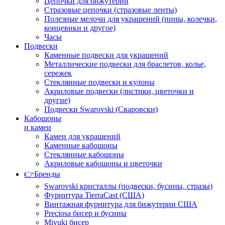
Цепочки для бижутерии
Стразовые цепочки (стразовые ленты)
Полезные мелочи для украшений (пины, колечки,
концевики и другое)
Часы
Подвески
Каменные подвески для украшений
Металлические подвески для браслетов, колье,
сережек
Стеклянные подвески и кулоны
Акриловые подвески (листики, цветочки и
другие)
Подвески Swarovski (Сваровски)
Кабошоны
и камеи
Камеи для украшений
Каменные кабошоны
Стеклянные кабошоны
Акриловые кабошоны и цветочки
👉Бренды
Swarovski кристаллы (подвески, бусины, стразы)
Фурнитура TierraCast (США)
Винтажная фурнитура для бижутерии США
Preciosa бисер и бусины
Miyuki бисер