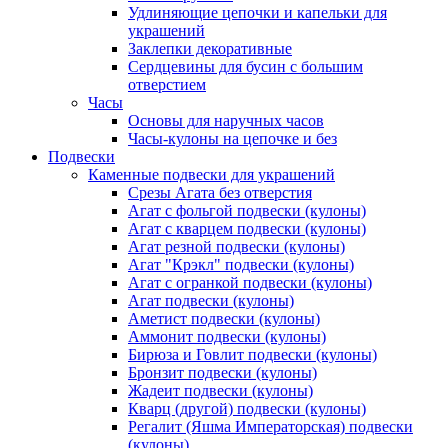
Удлиняющие цепочки и капельки для
украшений
Заклепки декоративные
Сердцевины для бусин с большим
отверстием
Часы
Основы для наручных часов
Часы-кулоны на цепочке и без
Подвески
Каменные подвески для украшений
Срезы Агата без отверстия
Агат с фольгой подвески (кулоны)
Агат с кварцем подвески (кулоны)
Агат резной подвески (кулоны)
Агат "Крэкл" подвески (кулоны)
Агат с огранкой подвески (кулоны)
Агат подвески (кулоны)
Аметист подвески (кулоны)
Аммонит подвески (кулоны)
Бирюза и Говлит подвески (кулоны)
Бронзит подвески (кулоны)
Жадеит подвески (кулоны)
Кварц (другой) подвески (кулоны)
Регалит (Яшма Императорская) подвески
(кулоны)