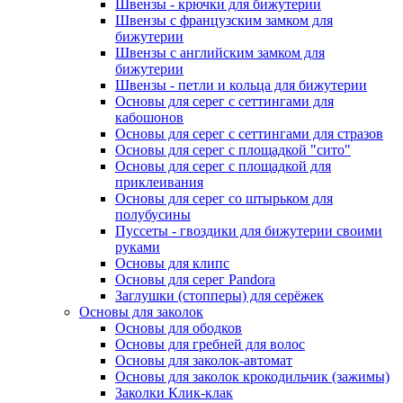
Швензы - крючки для бижутерии
Швензы с французским замком для
бижутерии
Швензы с английским замком для
бижутерии
Швензы - петли и кольца для бижутерии
Основы для серег с сеттингами для
кабошонов
Основы для серег с сеттингами для стразов
Основы для серег с площадкой "сито"
Основы для серег с площадкой для
приклеивания
Основы для серег со штырьком для
полубусины
Пуссеты - гвоздики для бижутерии своими
руками
Основы для клипс
Основы для серег Pandora
Заглушки (стопперы) для серёжек
Основы для заколок
Основы для ободков
Основы для гребней для волос
Основы для заколок-автомат
Основы для заколок крокодильчик (зажимы)
Заколки Клик-клак