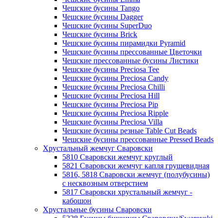
Чешские бусины Tango
Чешские бусины Dagger
Чешские бусины SuperDuo
Чешские бусины Brick
Чешские бусины пирамидки Pyramid
Чешские бусины прессованные Цветочки
Чешские прессованные бусины Листики
Чешские бусины Preciosa Tee
Чешские бусины Preciosa Candy
Чешские бусины Preciosa Chilli
Чешские бусины Preciosa Hill
Чешские бусины Preciosa Pip
Чешские бусины Preciosa Ripple
Чешские бусины Preciosa Villa
Чешские бусины резные Table Cut Beads
Чешские бусины прессованные Pressed Beads
Хрустальный жемчуг Сваровски
5810 Сваровски жемчуг круглый
5821 Сваровски жемчуг капля грушевидная
5816, 5818 Сваровски жемчуг (полубусины)
с несквозным отверстием
5817 Сваровски хрустальный жемчуг -
кабошон
Хрустальные бусины Сваровски