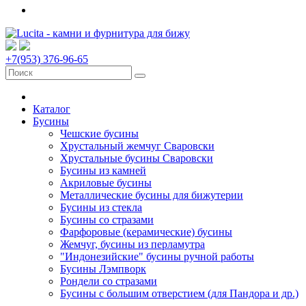
+7(953) 376-96-65
Каталог
Бусины
Чешские бусины
Хрустальный жемчуг Сваровски
Хрустальные бусины Сваровски
Бусины из камней
Акриловые бусины
Металлические бусины для бижутерии
Бусины из стекла
Бусины со стразами
Фарфоровые (керамические) бусины
Жемчуг, бусины из перламутра
"Индонезийские" бусины ручной работы
Бусины Лэмпворк
Рондели со стразами
Бусины с большим отверстием (для Пандора и др.)