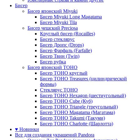
Бисер
Бисер японский Miyuki
Бисер Miyuki Long Magatama
Бисер Miyuki Tila
Бисер чешский Preciosa
Круглый бисер (Rocailles)
Бисер стеклярус
Бисер Дропс (Drops)
Бисер Фарфаль (Farfalle)
Бисер Твин (Twin)
Бисер рубка
Бисер японский TOHO
Бисер TOHO круглый
Бисер TOHO Treasures (цилиндрической
формы)
Стеклярус TOHO
Бисер TOHO Hexagon (шестиугольный)
Бисер TOHO Cube (Куб)
Бисер TOHO Triangle (треугольный)
Бисер TOHO Magatama (Магатама)
Бисер TOHO Takumi (Такуми)
Бисер TOHO Charlotte (Шарлотта)
♥ Новинки
Все для создания украшений Pandora