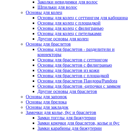
Заколки невидимки для волос
Шпильки для волос
Основы для колец
Основы для колец с сеттингом для кабошона
Основы для колец с площадкой
Основы для колец с филигранью
Основы для колец с петельками
Другие основы для колец
Основы для браслетов
Основы для браслетов - разделители и
коннекторы
Основы для браслетов с сеттингом
Основы для браслетов с филигранью
Основы для браслетов из кожи
Основы для браслетов с площадкой
Основы для браслетов Пандора/Pandora
Основы для браслетов -цепочки с замком
Другие основы для браслетов
Основы для запонок
Основы для брелока
Основы для закладок
Замочки для колье, бус и браслетов
Замки тогглы для бижутерии
Замки крючки для браслетов, колье и бус
Замки карабины для бижутерии