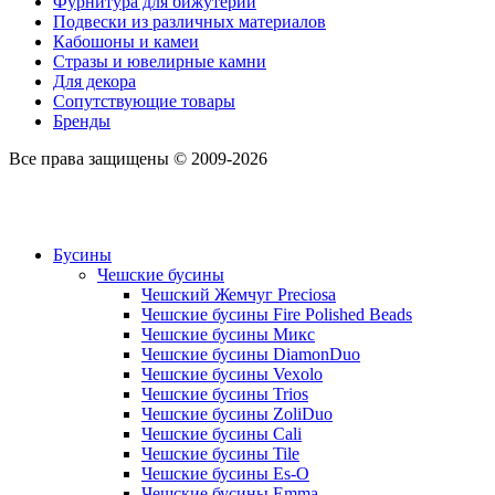
Фурнитура для бижутерии
Подвески из различных материалов
Кабошоны и камеи
Стразы и ювелирные камни
Для декора
Сопутствующие товары
Бренды
Все права защищены © 2009-2026
Бусины
Чешские бусины
Чешский Жемчуг Preciosa
Чешские бусины Fire Polished Beads
Чешские бусины Микс
Чешские бусины DiamonDuo
Чешские бусины Vexolo
Чешские бусины Trios
Чешские бусины ZoliDuo
Чешские бусины Cali
Чешские бусины Tile
Чешские бусины Es-O
Чешские бусины Emma