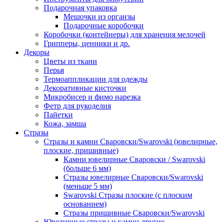
Подарочная упаковка
Мешочки из органзы
Подарочные коробочки
Коробочки (контейнеры) для хранения мелочей
Грипперы, ценники и др.
Декоры
Цветы из ткани
Перья
Термоаппликации для одежды
Декоративные кисточки
Микробисер и фимо нарезка
Фетр для рукоделия
Пайетки
Кожа, замша
Стразы
Стразы и камни Сваровски/Swarovski (ювелирные,
плоские, пришивные)
Камни ювелирные Сваровски / Swarovski
(больше 6 мм)
Стразы ювелирные Сваровски/Swarovski
(меньше 5 мм)
Swarovski Стразы плоские (с плоским
основанием)
Стразы пришивные Сваровски/Swarovski
Ювелирные стразы и камни другие