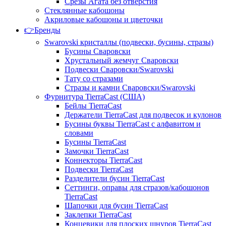
Срезы Агата без отверстия
Стеклянные кабошоны
Акриловые кабошоны и цветочки
👉Бренды
Swarovski кристаллы (подвески, бусины, стразы)
Бусины Сваровски
Хрустальный жемчуг Сваровски
Подвески Сваровски/Swarovski
Тату со стразами
Стразы и камни Сваровски/Swarovski
Фурнитура TierraCast (США)
Бейлы TierraCast
Держатели TierraCast для подвесок и кулонов
Бусины буквы TierraCast с алфавитом и
словами
Бусины TierraCast
Замочки TierraCast
Коннекторы TierraCast
Подвески TierraCast
Разделители бусин TierraCast
Сеттинги, оправы для стразов/кабошонов
TierraCast
Шапочки для бусин TierraCast
Заклепки TierraCast
Концевики для плоских шнуров TierraCast