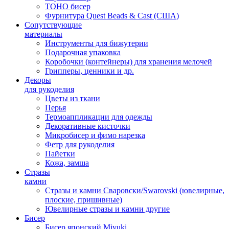
TOHO бисер
Фурнитура Quest Beads & Cast (США)
Сопутствующие
материалы
Инструменты для бижутерии
Подарочная упаковка
Коробочки (контейнеры) для хранения мелочей
Грипперы, ценники и др.
Декоры
для рукоделия
Цветы из ткани
Перья
Термоаппликации для одежды
Декоративные кисточки
Микробисер и фимо нарезка
Фетр для рукоделия
Пайетки
Кожа, замша
Стразы
камни
Стразы и камни Сваровски/Swarovski (ювелирные,
плоские, пришивные)
Ювелирные стразы и камни другие
Бисер
Бисер японский Miyuki