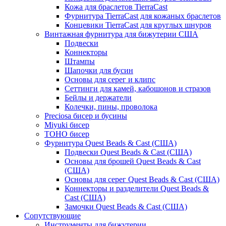
Кожа для браслетов TierraCast
Фурнитура TierraCast для кожаных браслетов
Концевики TierraCast для круглых шнуров
Винтажная фурнитура для бижутерии США
Подвески
Коннекторы
Штампы
Шапочки для бусин
Основы для серег и клипс
Сеттинги для камей, кабошонов и стразов
Бейлы и держатели
Колечки, пины, проволока
Preciosa бисер и бусины
Miyuki бисер
TOHO бисер
Фурнитура Quest Beads & Cast (США)
Подвески Quest Beads & Cast (США)
Основы для брошей Quest Beads & Cast
(США)
Основы для серег Quest Beads & Cast (США)
Коннекторы и разделители Quest Beads &
Cast (США)
Замочки Quest Beads & Cast (США)
Сопутствующие
Инструменты для бижутерии