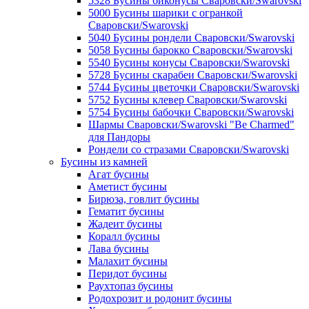
5328 Бусины биконусы Сваровски/Swarovski
5000 Бусины шарики с огранкой
Сваровски/Swarovski
5040 Бусины рондели Сваровски/Swarovski
5058 Бусины барокко Сваровски/Swarovski
5540 Бусины конусы Сваровски/Swarovski
5728 Бусины скарабеи Сваровски/Swarovski
5744 Бусины цветочки Сваровски/Swarovski
5752 Бусины клевер Сваровски/Swarovski
5754 Бусины бабочки Сваровски/Swarovski
Шармы Сваровски/Swarovski "Be Charmed"
для Пандоры
Рондели со стразами Сваровски/Swarovski
Бусины из камней
Агат бусины
Аметист бусины
Бирюза, говлит бусины
Гематит бусины
Жадеит бусины
Коралл бусины
Лава бусины
Малахит бусины
Перидот бусины
Раухтопаз бусины
Родохрозит и родонит бусины