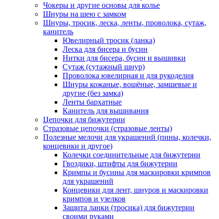
Чокеры и другие основы для колье
Шнуры на шею с замком
Шнуры, тросик, леска, ленты, проволока, сутаж,
канитель
Ювелирный тросик (ланка)
Леска для бисера и бусин
Нитки для бисера, бусин и вышивки
Сутаж (сутажный шнур)
Проволока ювелирная и для рукоделия
Шнуры кожаные, вощёные, замшевые и
другие (без замка)
Ленты бархатные
Канитель для вышивания
Цепочки для бижутерии
Стразовые цепочки (стразовые ленты)
Полезные мелочи для украшений (пины, колечки,
концевики и другое)
Колечки соединительные для бижутерии
Гвоздики, штифты для бижутерии
Кримпы и бусины для маскировки кримпов
для украшений
Концевики для лент, шнуров и маскировки
кримпов и узелков
Защита ланки (тросика) для бижутерии
своими руками