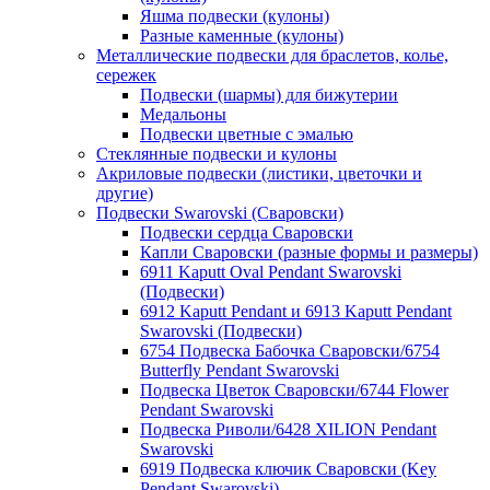
Яшма подвески (кулоны)
Разные каменные (кулоны)
Металлические подвески для браслетов, колье,
сережек
Подвески (шармы) для бижутерии
Медальоны
Подвески цветные с эмалью
Стеклянные подвески и кулоны
Акриловые подвески (листики, цветочки и
другие)
Подвески Swarovski (Сваровски)
Подвески сердца Сваровски
Капли Сваровски (разные формы и размеры)
6911 Kaputt Oval Pendant Swarovski
(Подвески)
6912 Kaputt Pendant и 6913 Kaputt Pendant
Swarovski (Подвески)
6754 Подвеска Бабочка Сваровски/6754
Butterfly Pendant Swarovski
Подвеска Цветок Сваровски/6744 Flower
Pendant Swarovski
Подвеска Риволи/6428 XILION Pendant
Swarovski
6919 Подвеска ключик Сваровски (Key
Pendant Swarovski)