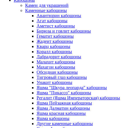
Кабошоны
Камеи для украшений
Каменные кабошоны
Авантюрин кабошоны
Агат кабошоны
Аметист кабошоны
Бирюза и говлит кабошоны
Гематит кабошоны
Жадеит кабошоны
Кварц кабошоны
Коралл кабошоны
Лабрадорит кабошоны
Малахит кабошоны
Махагон кабошоны
Обсидиан кабошоны
Тигровый глаз кабошоны
Унакит кабошоны
Яшма "Шкура леопарда" кабошоны
Яшма "Пикассо" кабошоны
Регалит (Яшма Императорская) кабошоны
Яшма Пейзажная кабошоны
Яшма Далматин кабошоны
Яшма красная кабошоны
Яшма кабошоны
Другие каменные кабошоны