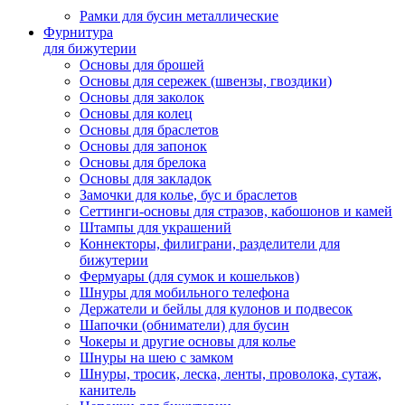
Рамки для бусин металлические
Фурнитура
для бижутерии
Основы для брошей
Основы для сережек (швензы, гвоздики)
Основы для заколок
Основы для колец
Основы для браслетов
Основы для запонок
Основы для брелока
Основы для закладок
Замочки для колье, бус и браслетов
Сеттинги-основы для стразов, кабошонов и камей
Штампы для украшений
Коннекторы, филиграни, разделители для
бижутерии
Фермуары (для сумок и кошельков)
Шнуры для мобильного телефона
Держатели и бейлы для кулонов и подвесок
Шапочки (обниматели) для бусин
Чокеры и другие основы для колье
Шнуры на шею с замком
Шнуры, тросик, леска, ленты, проволока, сутаж,
канитель