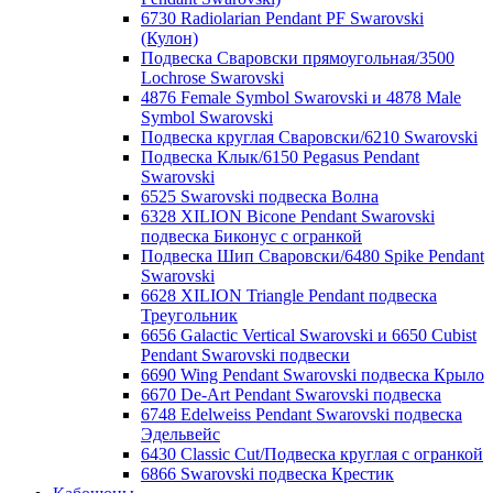
6730 Radiolarian Pendant PF Swarovski
(Кулон)
Подвеска Сваровски прямоугольная/3500
Lochrose Swarovski
4876 Female Symbol Swarovski и 4878 Male
Symbol Swarovski
Подвеска круглая Сваровски/6210 Swarovski
Подвеска Клык/6150 Pegasus Pendant
Swarovski
6525 Swarovski подвеска Волна
6328 XILION Bicone Pendant Swarovski
подвеска Биконус c огранкой
Подвеска Шип Сваровски/6480 Spike Pendant
Swarovski
6628 XILION Triangle Pendant подвеска
Треугольник
6656 Galactic Vertical Swarovski и 6650 Cubist
Pendant Swarovski подвески
6690 Wing Pendant Swarovski подвеска Крыло
6670 De-Art Pendant Swarovski подвеска
6748 Edelweiss Pendant Swarovski подвеска
Эдельвейс
6430 Classic Cut/Подвеска круглая с огранкой
6866 Swarovski подвеска Крестик