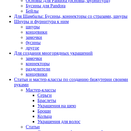
Основы Для Pandora (основы, фурнитура)
Бусины для Pandora
Бейлы
Для Шамбалы: Бусины, коннекторы со стразами, шнуры
Шнуры и фурнитура к ним
шнуры
концевики
замочки
бусины
другое
Для создания многорядных украшений
замочки
коннекторы
разделители
концевики
Статьи и мастер-классы по созданию бижутерии своими
руками
Мастер-классы
Серьги
Браслеты
Украшения на шею
Броши
Кольца
Украшения для волос
Статьи