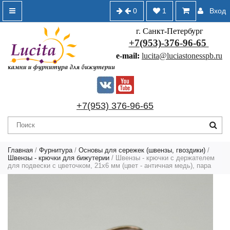
0
1
Вход
г. Санкт-Петербург
+7(953)-376-96-65
e-mail:
lucita@luciastonesspb.ru
+7(953) 376-96-65
Главная
/
Фурнитура
/
Основы для сережек (швензы, гвоздики)
/
Швензы - крючки для бижутерии
/ Швензы - крючки с держателем
для подвески c цветочком, 21х6 мм (цвет - античная медь), пара