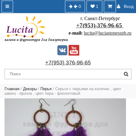
0
1
Вход
г. Санкт-Петербург
+7(953)-376-96-65
e-mail:
lucita@luciastonesspb.ru
+7(953) 376-96-65
Главная
/
Декоры
/
Перья
/ Серьги с перьями на колечке , цвет
швенз - бронза , цвет пера - фиолетовый