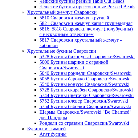
Чешские бусины резные Table Cut Beads
Чешские бусины прессованные Pressed Beads
Хрустальный жемчуг Сваровски
5810 Сваровски жемчуг круглый
5821 Сваровски жемчуг капля грушевидная
5816, 5818 Сваровски жемчуг (полубусины)
с несквозным отверстием
5817 Сваровски хрустальный жемчуг -
кабошон
Хрустальные бусины Сваровски
5328 Бусины биконусы Сваровски/Swarovski
5000 Бусины шарики с огранкой
Сваровски/Swarovski
5040 Бусины рондели Сваровски/Swarovski
5058 Бусины барокко Сваровски/Swarovski
5540 Бусины конусы Сваровски/Swarovski
5728 Бусины скарабеи Сваровски/Swarovski
5744 Бусины цветочки Сваровски/Swarovski
5752 Бусины клевер Сваровски/Swarovski
5754 Бусины бабочки Сваровски/Swarovski
Шармы Сваровски/Swarovski "Be Charmed"
для Пандоры
Рондели со стразами Сваровски/Swarovski
Бусины из камней
Агат бусины