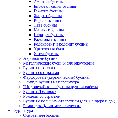
Аметист бусины
Бирюза, говлит бусины
Гематит бусины
Жадеит бусины
Коралл бусины
Лава бусины
Малахит бусины
Перидот бусины
Раухтопаз бусины
Родохрозит и родонит бусины
Хризоколла бусины
Яшма бусины
Акриловые бусины
Металлические бусины для бижутерии
Бусины из стекла
Бусины со стразами
Фарфоровые (керамические) бусины
Жемчуг, бусины из перламутра
"Индонезийские" бусины ручной работы
Бусины Лэмпворк
Рондели со стразами
Бусины с большим отверстием (для Пандора и др.)
Рамки для бусин металлические
Фурнитура
Основы для брошей