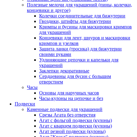
Полезные мелочи для украшений (пины, колечки,
концевики и другое)
Колечки соединительные для бижутерии
Гвоздики, штифты для бижутерии
Кримпы и бусины для маскировки кримпов
для украшений
Концевики для лент, шнуров и маскировки
кримпов и узелков
Защита ланки (тросика) для бижутерии
своими руками
Удлиняющие цепочки и капельки для
украшений
Заклепки декоративные
Сердцевины для бусин с большим
отверстием
Часы
Основы для наручных часов
Часы-кулоны на цепочке и без
Подвески
Каменные подвески для украшений
Срезы Агата без отверстия
Агат с фольгой подвески (кулоны)
Агат с кварцем подвески (кулоны)
Агат резной подвески (кулоны)
Агат "Крэкл" подвески (кулоны)