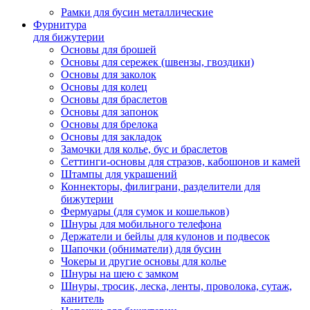
Рамки для бусин металлические
Фурнитура
для бижутерии
Основы для брошей
Основы для сережек (швензы, гвоздики)
Основы для заколок
Основы для колец
Основы для браслетов
Основы для запонок
Основы для брелока
Основы для закладок
Замочки для колье, бус и браслетов
Сеттинги-основы для стразов, кабошонов и камей
Штампы для украшений
Коннекторы, филиграни, разделители для
бижутерии
Фермуары (для сумок и кошельков)
Шнуры для мобильного телефона
Держатели и бейлы для кулонов и подвесок
Шапочки (обниматели) для бусин
Чокеры и другие основы для колье
Шнуры на шею с замком
Шнуры, тросик, леска, ленты, проволока, сутаж,
канитель