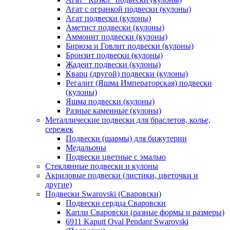
Агат с огранкой подвески (кулоны)
Агат подвески (кулоны)
Аметист подвески (кулоны)
Аммонит подвески (кулоны)
Бирюза и Говлит подвески (кулоны)
Бронзит подвески (кулоны)
Жадеит подвески (кулоны)
Кварц (другой) подвески (кулоны)
Регалит (Яшма Императорская) подвески
(кулоны)
Яшма подвески (кулоны)
Разные каменные (кулоны)
Металлические подвески для браслетов, колье,
сережек
Подвески (шармы) для бижутерии
Медальоны
Подвески цветные с эмалью
Стеклянные подвески и кулоны
Акриловые подвески (листики, цветочки и
другие)
Подвески Swarovski (Сваровски)
Подвески сердца Сваровски
Капли Сваровски (разные формы и размеры)
6911 Kaputt Oval Pendant Swarovski