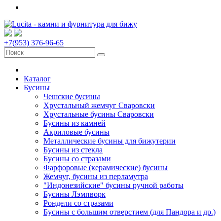
+7(953) 376-96-65
Каталог
Бусины
Чешские бусины
Хрустальный жемчуг Сваровски
Хрустальные бусины Сваровски
Бусины из камней
Акриловые бусины
Металлические бусины для бижутерии
Бусины из стекла
Бусины со стразами
Фарфоровые (керамические) бусины
Жемчуг, бусины из перламутра
"Индонезийские" бусины ручной работы
Бусины Лэмпворк
Рондели со стразами
Бусины с большим отверстием (для Пандора и др.)