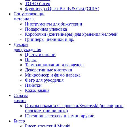
TOHO бисер
Фурнитура Quest Beads & Cast (США)
Сопутствующие
материалы
Инструменты для бижутерии
Подарочная упаковка
Коробочки (контейнеры) для хранения мелочей
Грипперы, ценники и др.
Декоры
для рукоделия
Цветы из ткани
Перья
Термоаппликации для одежды
Декоративные кисточки
Микробисер и фимо нарезка
Фетр для рукоделия
Пайетки
Кожа, замша
Стразы
камни
Стразы и камни Сваровски/Swarovski (ювелирные,
плоские, пришивные)
Ювелирные стразы и камни другие
Бисер
Бисер японский Miyuki