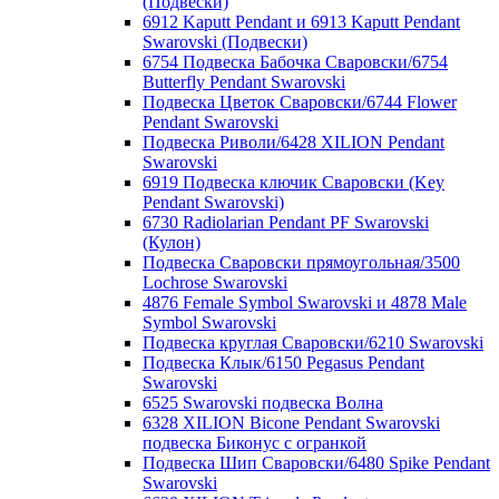
(Подвески)
6912 Kaputt Pendant и 6913 Kaputt Pendant
Swarovski (Подвески)
6754 Подвеска Бабочка Сваровски/6754
Butterfly Pendant Swarovski
Подвеска Цветок Сваровски/6744 Flower
Pendant Swarovski
Подвеска Риволи/6428 XILION Pendant
Swarovski
6919 Подвеска ключик Сваровски (Key
Pendant Swarovski)
6730 Radiolarian Pendant PF Swarovski
(Кулон)
Подвеска Сваровски прямоугольная/3500
Lochrose Swarovski
4876 Female Symbol Swarovski и 4878 Male
Symbol Swarovski
Подвеска круглая Сваровски/6210 Swarovski
Подвеска Клык/6150 Pegasus Pendant
Swarovski
6525 Swarovski подвеска Волна
6328 XILION Bicone Pendant Swarovski
подвеска Биконус c огранкой
Подвеска Шип Сваровски/6480 Spike Pendant
Swarovski