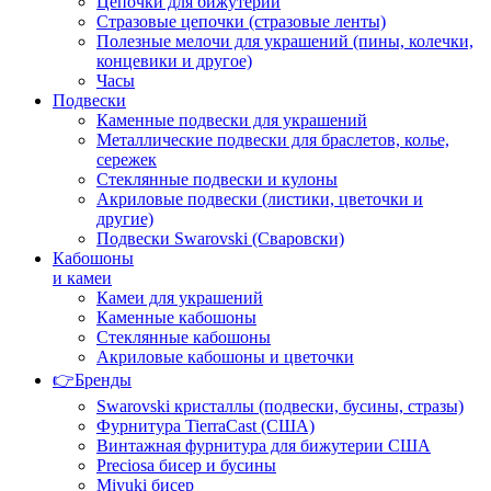
Цепочки для бижутерии
Стразовые цепочки (стразовые ленты)
Полезные мелочи для украшений (пины, колечки,
концевики и другое)
Часы
Подвески
Каменные подвески для украшений
Металлические подвески для браслетов, колье,
сережек
Стеклянные подвески и кулоны
Акриловые подвески (листики, цветочки и
другие)
Подвески Swarovski (Сваровски)
Кабошоны
и камеи
Камеи для украшений
Каменные кабошоны
Стеклянные кабошоны
Акриловые кабошоны и цветочки
👉Бренды
Swarovski кристаллы (подвески, бусины, стразы)
Фурнитура TierraCast (США)
Винтажная фурнитура для бижутерии США
Preciosa бисер и бусины
Miyuki бисер