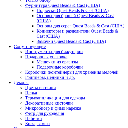
TOHO бисер
Фурнитура Quest Beads & Cast (США)
Подвески Quest Beads & Cast (США)
Основы для брошей Quest Beads & Cast
(США)
Основы для серег Quest Beads & Cast (США)
Коннекторы и разделители Quest Beads &
Cast (США)
Замочки Quest Beads & Cast (США)
Сопутствующие
Инструменты для бижутерии
Подарочная упаковка
Мешочки из органзы
Подарочные коробочки
Коробочки (контейнеры) для хранения мелочей
Грипперы, ценники и др.
Декоры
Цветы из ткани
Перья
Термоаппликации для одежды
Декоративные кисточки
Микробисер и фимо нарезка
Фетр для рукоделия
Пайетки
Кожа, замша