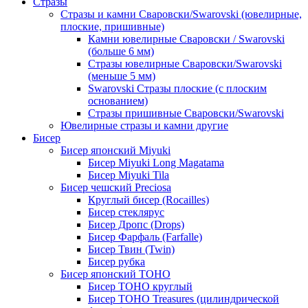
Стразы
Стразы и камни Сваровски/Swarovski (ювелирные,
плоские, пришивные)
Камни ювелирные Сваровски / Swarovski
(больше 6 мм)
Стразы ювелирные Сваровски/Swarovski
(меньше 5 мм)
Swarovski Стразы плоские (с плоским
основанием)
Стразы пришивные Сваровски/Swarovski
Ювелирные стразы и камни другие
Бисер
Бисер японский Miyuki
Бисер Miyuki Long Magatama
Бисер Miyuki Tila
Бисер чешский Preciosa
Круглый бисер (Rocailles)
Бисер стеклярус
Бисер Дропс (Drops)
Бисер Фарфаль (Farfalle)
Бисер Твин (Twin)
Бисер рубка
Бисер японский TOHO
Бисер TOHO круглый
Бисер TOHO Treasures (цилиндрической