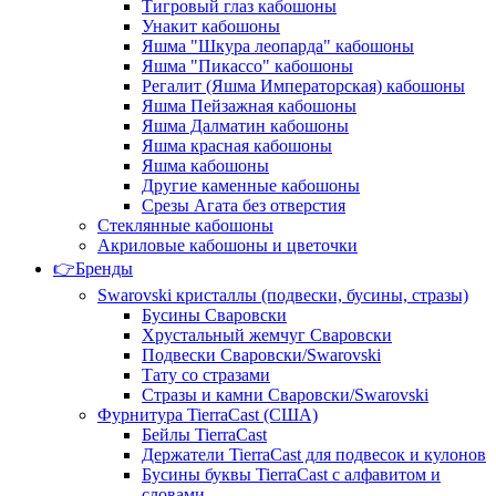
Тигровый глаз кабошоны
Унакит кабошоны
Яшма "Шкура леопарда" кабошоны
Яшма "Пикассо" кабошоны
Регалит (Яшма Императорская) кабошоны
Яшма Пейзажная кабошоны
Яшма Далматин кабошоны
Яшма красная кабошоны
Яшма кабошоны
Другие каменные кабошоны
Срезы Агата без отверстия
Стеклянные кабошоны
Акриловые кабошоны и цветочки
👉Бренды
Swarovski кристаллы (подвески, бусины, стразы)
Бусины Сваровски
Хрустальный жемчуг Сваровски
Подвески Сваровски/Swarovski
Тату со стразами
Стразы и камни Сваровски/Swarovski
Фурнитура TierraCast (США)
Бейлы TierraCast
Держатели TierraCast для подвесок и кулонов
Бусины буквы TierraCast с алфавитом и
словами