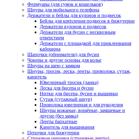
Фермуары (для сумок и кошельков)
Шнуры для мобильного телефона
Держатели и бейлы для кулонов и подвесок
Бейлы для крепления подвесок в бижутерии
Держатели кулонов и подвесок
Держатели для бусин с несквозным
отверстием
Держатели с площадкой для приклеивания
кабошона
Шапочки (обниматели) для бусин
Чокеры и другие основы для колье
Шнуры на шею с замком
Шнуры, тросик, леска, ленты, проволока, сутаж,
канитель
Ювелирный тросик (ланка)
Леска для бисера и бусин
Нитки для бисера, бусин и вышивки
Сутаж (сутажный шнур)
Проволока ювелирная и для рукоделия
Шнуры кожаные, вощёные, замшевые и
другие (без замка)
Ленты бархатные
Канитель для вышивания
Цепочки для бижутерии
Стразовые цепочки (стразовые ленты)