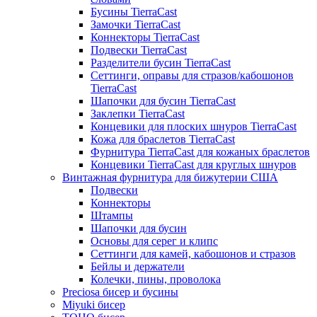
Бусины TierraCast
Замочки TierraCast
Коннекторы TierraCast
Подвески TierraCast
Разделители бусин TierraCast
Сеттинги, оправы для стразов/кабошонов
TierraCast
Шапочки для бусин TierraCast
Заклепки TierraCast
Концевики для плоских шнуров TierraCast
Кожа для браслетов TierraCast
Фурнитура TierraCast для кожаных браслетов
Концевики TierraCast для круглых шнуров
Винтажная фурнитура для бижутерии США
Подвески
Коннекторы
Штампы
Шапочки для бусин
Основы для серег и клипс
Сеттинги для камей, кабошонов и стразов
Бейлы и держатели
Колечки, пины, проволока
Preciosa бисер и бусины
Miyuki бисер