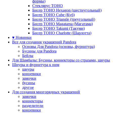
формы)
Стеклярус TOHO
Бисер TOHO Hexagon (шестиугольный)
Бисер TOHO Cube (Куб)
Бисер TOHO Triangle (треугольный)
Бисер TOHO Magatama (Магатама)
Бисер TOHO Takumi (Такуми)
Бисер TOHO Charlotte (Шарлотта)
♥ Новинки
Все для создания украшений Pandora
Основы Для Pandora (основы, фурнитура)
Бусины для Pandora
Бейлы
Для Шамбалы: Бусины, коннекторы со стразами, шнуры
Шнуры и фурнитура к ним
шнуры
концевики
замочки
бусины
другое
Для создания многорядных украшений
замочки
коннекторы
разделители
концевики