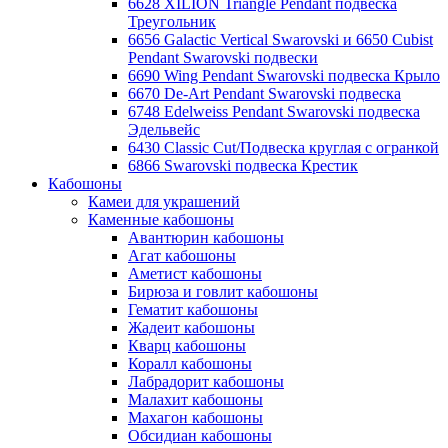
6628 XILION Triangle Pendant подвеска
Треугольник
6656 Galactic Vertical Swarovski и 6650 Cubist
Pendant Swarovski подвески
6690 Wing Pendant Swarovski подвеска Крыло
6670 De-Art Pendant Swarovski подвеска
6748 Edelweiss Pendant Swarovski подвеска
Эдельвейс
6430 Classic Cut/Подвеска круглая с огранкой
6866 Swarovski подвеска Крестик
Кабошоны
Камеи для украшений
Каменные кабошоны
Авантюрин кабошоны
Агат кабошоны
Аметист кабошоны
Бирюза и говлит кабошоны
Гематит кабошоны
Жадеит кабошоны
Кварц кабошоны
Коралл кабошоны
Лабрадорит кабошоны
Малахит кабошоны
Махагон кабошоны
Обсидиан кабошоны