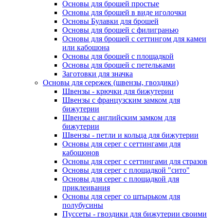
Основы для брошей простые
Основы для брошей в виде иголочки
Основы Булавки для брошей
Основы для брошей с филигранью
Основы для брошей с сеттингом для камеи
или кабошона
Основы для брошей с площадкой
Основы для брошей с петельками
Заготовки для значка
Основы для сережек (швензы, гвоздики)
Швензы - крючки для бижутерии
Швензы с французским замком для
бижутерии
Швензы с английским замком для
бижутерии
Швензы - петли и кольца для бижутерии
Основы для серег с сеттингами для
кабошонов
Основы для серег с сеттингами для стразов
Основы для серег с площадкой "сито"
Основы для серег с площадкой для
приклеивания
Основы для серег со штырьком для
полубусины
Пуссеты - гвоздики для бижутерии своими