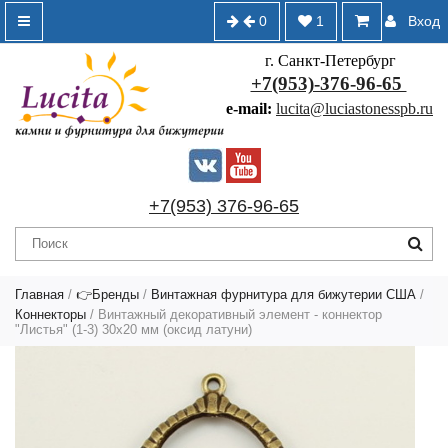
0
1
Вход
г. Санкт-Петербург
+7(953)-376-96-65
e-mail:
lucita@luciastonesspb.ru
+7(953) 376-96-65
Главная
/
👉Бренды
/
Винтажная фурнитура для бижутерии США
/
Коннекторы
/ Винтажный декоративный элемент - коннектор
"Листья" (1-3) 30х20 мм (оксид латуни)