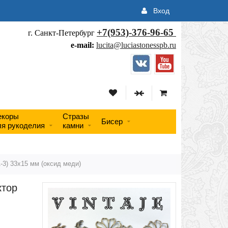
Вход
+7(953)-376-96-65
г. Санкт-Петербург
e-mail:
lucita@luciastonesspb.ru
екоры
Стразы
Бисер
ля рукоделия
камни
-3) 33х15 мм (оксид меди)
ктор