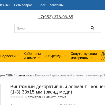
Отзывы
Есть вопрос?
Блог
Контакты
+7(953) 376-96-65
Кабошоны
Сопутствующие
Д
Подвески
👉Бренды
и камеи
материалы
д
ерии США
/
Коннекторы
/ Винтажный декоративный элемент - коннектор (1
Винтажный декоративный элемент - конне
(1-3) 33х15 мм (оксид меди)
0 отзыв(ов)
Написать отзыв