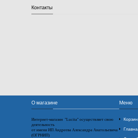
Контакты
О магазине
Меню
Корзин
Интернет-магазин "Lucita" осуществляет свою
деятельность
Главна
от имени ИП Андреева Александра Анатольевича
(ОГРНИП)