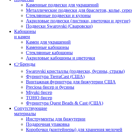
Каменные подвески для украшений
Металлические подвески для браслетов, колье, сере
Стеклянные подвески и кулоны
Акриловые подвески (листики, цветочки и другие)
Подвески Swarovski (Сваровски)
Кабошоны
и камеи
Камеи для украшений
Каменные кабошоны
Стеклянные кабошоны
Акриловые кабошоны и цветочки
👉Бренды
Swarovski кристаллы (подвески, бусины, стразы)
Фурнитура TierraCast (США)
Винтажная фурнитура для бижутерии США
Preciosa бисер и бусины
Miyuki бисер
TOHO бисер
Фурнитура Quest Beads & Cast (США)
Сопутствующие
материалы
Инструменты для бижутерии
Подарочная упаковка
Коробочки (контейнеры) для хранения мелочей