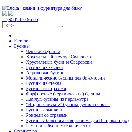
+7(953) 376-96-65
Каталог
Бусины
Чешские бусины
Хрустальный жемчуг Сваровски
Хрустальные бусины Сваровски
Бусины из камней
Акриловые бусины
Металлические бусины для бижутерии
Бусины из стекла
Бусины со стразами
Фарфоровые (керамические) бусины
Жемчуг, бусины из перламутра
"Индонезийские" бусины ручной работы
Бусины Лэмпворк
Рондели со стразами
Бусины с большим отверстием (для Пандора и др.)
Рамки для бусин металлические
Фурнитура