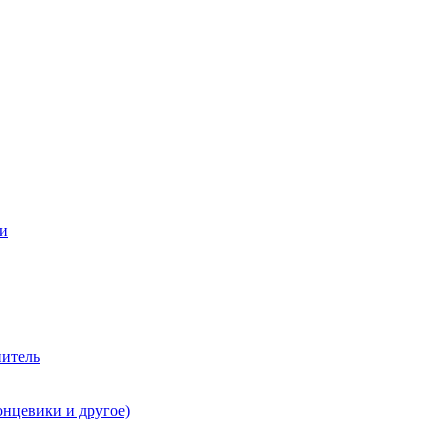
ии
нитель
онцевики и другое)