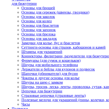
для бижутерии
Основы для брошей
Основы для сережек (швензы, гвоздики)
Основы для заколок
Основы для колец
Основы для браслетов
Основы для запонок
Основы для брелока
Основы для закладок
Замочки для колье, бус и браслетов
Сеттинги-основы для стразов, кабошонов и камей
Штампы для украшений
Коннекторы, филиграни, разделители для бижутер
Фермуары (для сумок и кошельков)
Шнуры для мобильного телефона
Держатели и бейлы для кулонов и подвесок
Шапочки (обниматели) для бусин
Чокеры и другие основы для колье
Шнуры на шею с замком
Шнуры, тросик, леска, ленты, проволока, сутаж, ка
Цепочки для бижутерии
Стразовые цепочки (стразовые ленты)
Полезные мелочи для украшений (пины, колечки, к
Часы
Подвески