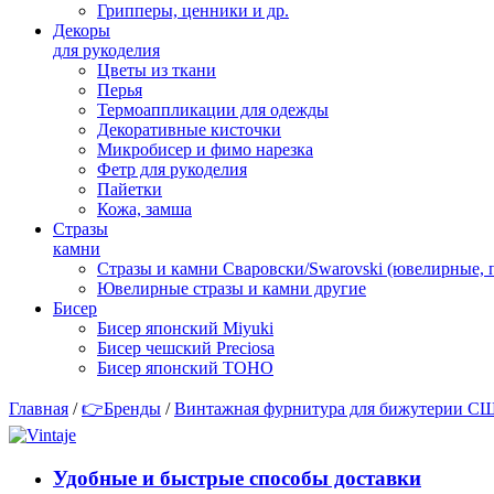
Грипперы, ценники и др.
Декоры
для рукоделия
Цветы из ткани
Перья
Термоаппликации для одежды
Декоративные кисточки
Микробисер и фимо нарезка
Фетр для рукоделия
Пайетки
Кожа, замша
Стразы
камни
Стразы и камни Сваровски/Swarovski (ювелирные,
Ювелирные стразы и камни другие
Бисер
Бисер японский Miyuki
Бисер чешский Preciosa
Бисер японский TOHO
Главная
/
👉Бренды
/
Винтажная фурнитура для бижутерии С
Удобные и быстрые способы доставки