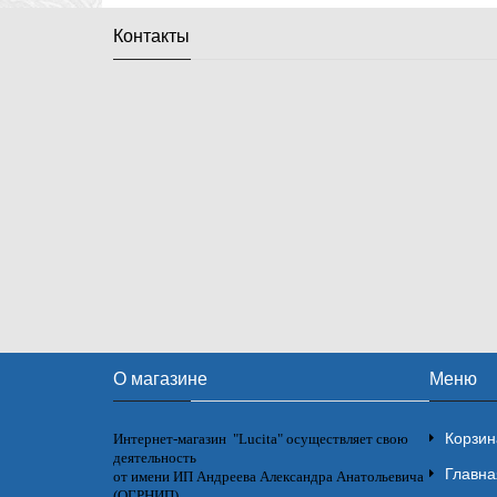
Контакты
О магазине
Меню
Корзин
Интернет-магазин "Lucita" осуществляет свою
деятельность
Главна
от имени ИП Андреева Александра Анатольевича
(ОГРНИП)