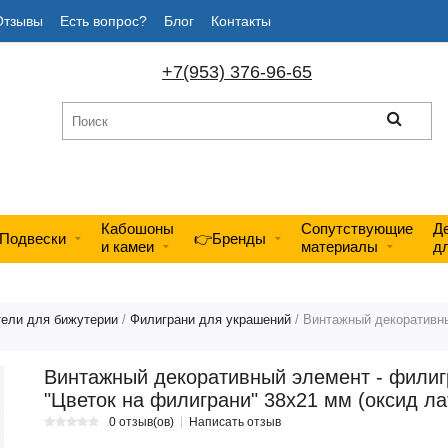
Отзывы
Есть вопрос?
Блог
Контакты
+7(953) 376-96-65
Кабошоны
Сопутствующие
Д
Подвески
👉Бренды
и камеи
материалы
д
тели для бижутерии
/
Филиграни для украшений
/ Винтажный декоративны
Винтажный декоративный элемент - филиг
"Цветок на филиграни" 38х21 мм (оксид ла
0 отзыв(ов)
Написать отзыв