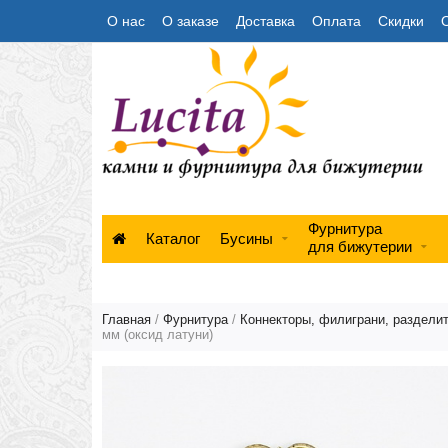
О нас
О заказе
Доставка
Оплата
Скидки
Фурнитура
Каталог
Бусины
для бижутерии
Главная
/
Фурнитура
/
Коннекторы, филиграни, раздели
мм (оксид латуни)