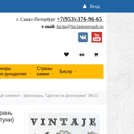
Вход
+7(953)-376-96-65
г. Санкт-Петербург
e-mail:
lucita@luciastonesspb.ru
екоры
Стразы
Бисер
ля рукоделия
камни
й элемент - филигрань "Цветок на филиграни" 38х21
рань
туни)