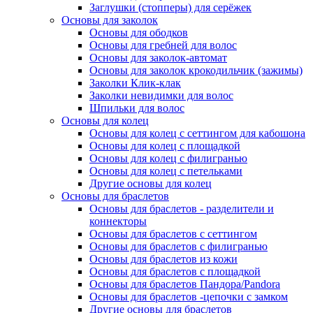
Заглушки (стопперы) для серёжек
Основы для заколок
Основы для ободков
Основы для гребней для волос
Основы для заколок-автомат
Основы для заколок крокодильчик (зажимы)
Заколки Клик-клак
Заколки невидимки для волос
Шпильки для волос
Основы для колец
Основы для колец с сеттингом для кабошона
Основы для колец с площадкой
Основы для колец с филигранью
Основы для колец с петельками
Другие основы для колец
Основы для браслетов
Основы для браслетов - разделители и
коннекторы
Основы для браслетов с сеттингом
Основы для браслетов с филигранью
Основы для браслетов из кожи
Основы для браслетов с площадкой
Основы для браслетов Пандора/Pandora
Основы для браслетов -цепочки с замком
Другие основы для браслетов