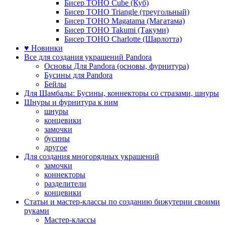
Бисер TOHO Cube (Куб)
Бисер TOHO Triangle (треугольный)
Бисер TOHO Magatama (Магатама)
Бисер TOHO Takumi (Такуми)
Бисер TOHO Charlotte (Шарлотта)
♥ Новинки
Все для создания украшений Pandora
Основы Для Pandora (основы, фурнитура)
Бусины для Pandora
Бейлы
Для Шамбалы: Бусины, коннекторы со стразами, шнуры
Шнуры и фурнитура к ним
шнуры
концевики
замочки
бусины
другое
Для создания многорядных украшений
замочки
коннекторы
разделители
концевики
Статьи и мастер-классы по созданию бижутерии своими
руками
Мастер-классы