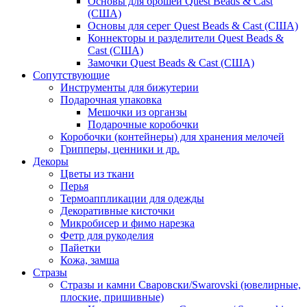
Основы для брошей Quest Beads & Cast
(США)
Основы для серег Quest Beads & Cast (США)
Коннекторы и разделители Quest Beads &
Cast (США)
Замочки Quest Beads & Cast (США)
Сопутствующие
Инструменты для бижутерии
Подарочная упаковка
Мешочки из органзы
Подарочные коробочки
Коробочки (контейнеры) для хранения мелочей
Грипперы, ценники и др.
Декоры
Цветы из ткани
Перья
Термоаппликации для одежды
Декоративные кисточки
Микробисер и фимо нарезка
Фетр для рукоделия
Пайетки
Кожа, замша
Стразы
Стразы и камни Сваровски/Swarovski (ювелирные,
плоские, пришивные)