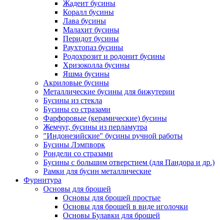
Жадеит бусины
Коралл бусины
Лава бусины
Малахит бусины
Перидот бусины
Раухтопаз бусины
Родохрозит и родонит бусины
Хризоколла бусины
Яшма бусины
Акриловые бусины
Металлические бусины для бижутерии
Бусины из стекла
Бусины со стразами
Фарфоровые (керамические) бусины
Жемчуг, бусины из перламутра
"Индонезийские" бусины ручной работы
Бусины Лэмпворк
Рондели со стразами
Бусины с большим отверстием (для Пандора и др.)
Рамки для бусин металлические
Фурнитура
Основы для брошей
Основы для брошей простые
Основы для брошей в виде иголочки
Основы Булавки для брошей