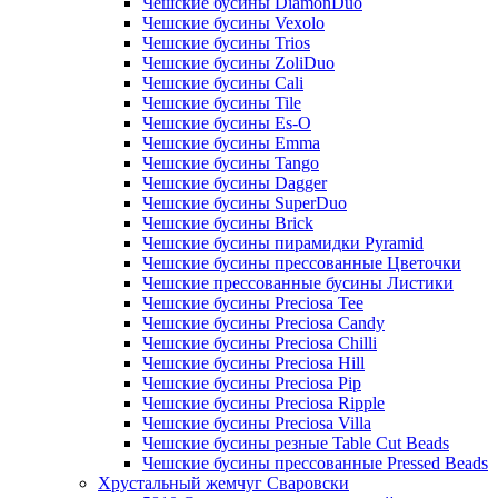
Чешские бусины DiamonDuo
Чешские бусины Vexolo
Чешские бусины Trios
Чешские бусины ZoliDuo
Чешские бусины Cali
Чешские бусины Tile
Чешские бусины Es-O
Чешские бусины Emma
Чешские бусины Tango
Чешские бусины Dagger
Чешские бусины SuperDuo
Чешские бусины Brick
Чешские бусины пирамидки Pyramid
Чешские бусины прессованные Цветочки
Чешские прессованные бусины Листики
Чешские бусины Preciosa Tee
Чешские бусины Preciosa Candy
Чешские бусины Preciosa Chilli
Чешские бусины Preciosa Hill
Чешские бусины Preciosa Pip
Чешские бусины Preciosa Ripple
Чешские бусины Preciosa Villa
Чешские бусины резные Table Cut Beads
Чешские бусины прессованные Pressed Beads
Хрустальный жемчуг Сваровски