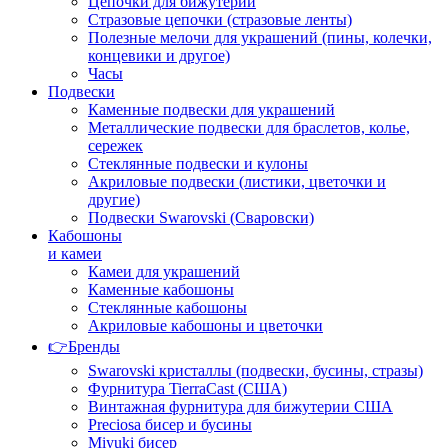
Цепочки для бижутерии
Стразовые цепочки (стразовые ленты)
Полезные мелочи для украшений (пины, колечки,
концевики и другое)
Часы
Подвески
Каменные подвески для украшений
Металлические подвески для браслетов, колье,
сережек
Стеклянные подвески и кулоны
Акриловые подвески (листики, цветочки и
другие)
Подвески Swarovski (Сваровски)
Кабошоны
и камеи
Камеи для украшений
Каменные кабошоны
Стеклянные кабошоны
Акриловые кабошоны и цветочки
👉Бренды
Swarovski кристаллы (подвески, бусины, стразы)
Фурнитура TierraCast (США)
Винтажная фурнитура для бижутерии США
Preciosa бисер и бусины
Miyuki бисер