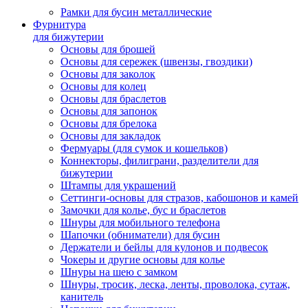
Рамки для бусин металлические
Фурнитура
для бижутерии
Основы для брошей
Основы для сережек (швензы, гвоздики)
Основы для заколок
Основы для колец
Основы для браслетов
Основы для запонок
Основы для брелока
Основы для закладок
Фермуары (для сумок и кошельков)
Коннекторы, филиграни, разделители для
бижутерии
Штампы для украшений
Сеттинги-основы для стразов, кабошонов и камей
Замочки для колье, бус и браслетов
Шнуры для мобильного телефона
Шапочки (обниматели) для бусин
Держатели и бейлы для кулонов и подвесок
Чокеры и другие основы для колье
Шнуры на шею с замком
Шнуры, тросик, леска, ленты, проволока, сутаж,
канитель