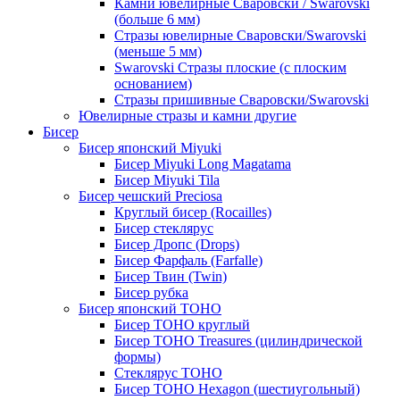
Камни ювелирные Сваровски / Swarovski
(больше 6 мм)
Стразы ювелирные Сваровски/Swarovski
(меньше 5 мм)
Swarovski Стразы плоские (с плоским
основанием)
Стразы пришивные Сваровски/Swarovski
Ювелирные стразы и камни другие
Бисер
Бисер японский Miyuki
Бисер Miyuki Long Magatama
Бисер Miyuki Tila
Бисер чешский Preciosa
Круглый бисер (Rocailles)
Бисер стеклярус
Бисер Дропс (Drops)
Бисер Фарфаль (Farfalle)
Бисер Твин (Twin)
Бисер рубка
Бисер японский TOHO
Бисер TOHO круглый
Бисер TOHO Treasures (цилиндрической
формы)
Стеклярус TOHO
Бисер TOHO Hexagon (шестиугольный)