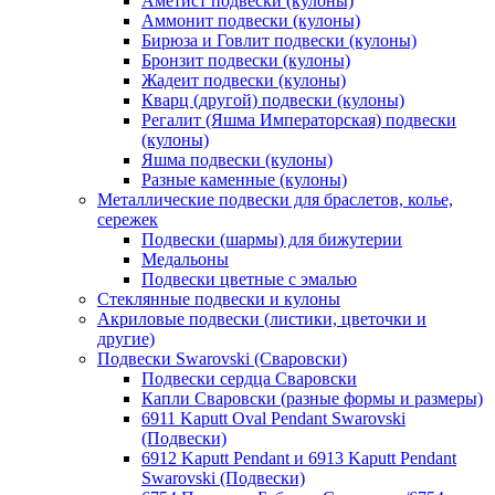
Аметист подвески (кулоны)
Аммонит подвески (кулоны)
Бирюза и Говлит подвески (кулоны)
Бронзит подвески (кулоны)
Жадеит подвески (кулоны)
Кварц (другой) подвески (кулоны)
Регалит (Яшма Императорская) подвески
(кулоны)
Яшма подвески (кулоны)
Разные каменные (кулоны)
Металлические подвески для браслетов, колье,
сережек
Подвески (шармы) для бижутерии
Медальоны
Подвески цветные с эмалью
Стеклянные подвески и кулоны
Акриловые подвески (листики, цветочки и
другие)
Подвески Swarovski (Сваровски)
Подвески сердца Сваровски
Капли Сваровски (разные формы и размеры)
6911 Kaputt Oval Pendant Swarovski
(Подвески)
6912 Kaputt Pendant и 6913 Kaputt Pendant
Swarovski (Подвески)