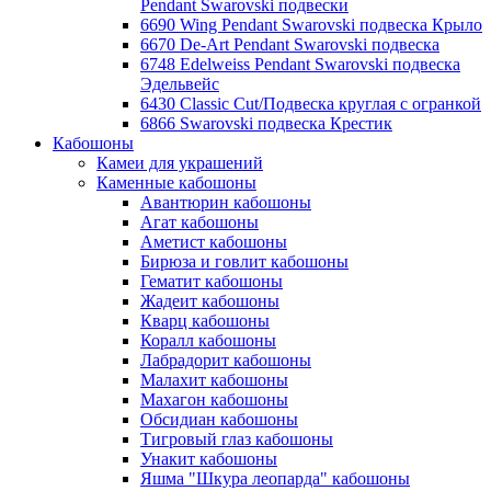
Pendant Swarovski подвески
6690 Wing Pendant Swarovski подвеска Крыло
6670 De-Art Pendant Swarovski подвеска
6748 Edelweiss Pendant Swarovski подвеска
Эдельвейс
6430 Classic Cut/Подвеска круглая с огранкой
6866 Swarovski подвеска Крестик
Кабошоны
Камеи для украшений
Каменные кабошоны
Авантюрин кабошоны
Агат кабошоны
Аметист кабошоны
Бирюза и говлит кабошоны
Гематит кабошоны
Жадеит кабошоны
Кварц кабошоны
Коралл кабошоны
Лабрадорит кабошоны
Малахит кабошоны
Махагон кабошоны
Обсидиан кабошоны
Тигровый глаз кабошоны
Унакит кабошоны
Яшма "Шкура леопарда" кабошоны