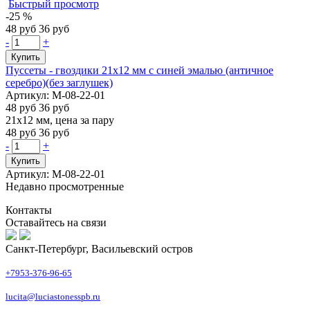
Быстрый просмотр
-25 %
48 руб
36 руб
-
+
Купить
Пуссеты - гвоздики 21х12 мм с синей эмалью (античное
серебро)(без заглушек)
Артикул: М-08-22-01
48 руб
36 руб
21х12 мм, цена за пару
48 руб
36 руб
-
+
Купить
Артикул: М-08-22-01
Недавно просмотренные
Контакты
Оставайтесь на связи
Санкт-Петербург, Васильевский остров
+7953-376-96-65
lucita@luciastonesspb.ru