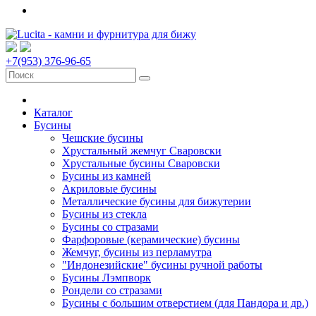
+7(953) 376-96-65
Каталог
Бусины
Чешские бусины
Хрустальный жемчуг Сваровски
Хрустальные бусины Сваровски
Бусины из камней
Акриловые бусины
Металлические бусины для бижутерии
Бусины из стекла
Бусины со стразами
Фарфоровые (керамические) бусины
Жемчуг, бусины из перламутра
"Индонезийские" бусины ручной работы
Бусины Лэмпворк
Рондели со стразами
Бусины с большим отверстием (для Пандора и др.)