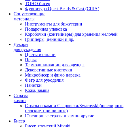
TOHO бисер
Фурнитура Quest Beads & Cast (США)
Сопутствующие
материалы
Инструменты для бижутерии
Подарочная упаковка
Коробочки (контейнеры) для хранения мелочей
Грипперы, ценники и др.
Декоры
для рукоделия
Цветы из ткани
Перья
Термоаппликации для одежды
Декоративные кисточки
Микробисер и фимо нарезка
Фетр для рукоделия
Пайетки
Кожа, замша
Стразы
камни
Стразы и камни Сваровски/Swarovski (ювелирные,
плоские, пришивные)
Ювелирные стразы и камни другие
Бисер
Бисер японский Miyuki