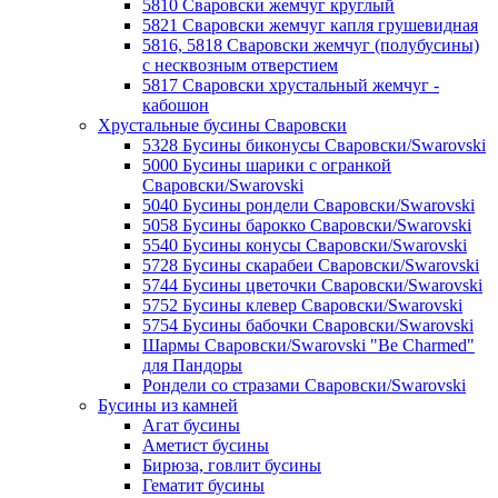
5810 Сваровски жемчуг круглый
5821 Сваровски жемчуг капля грушевидная
5816, 5818 Сваровски жемчуг (полубусины)
с несквозным отверстием
5817 Сваровски хрустальный жемчуг -
кабошон
Хрустальные бусины Сваровски
5328 Бусины биконусы Сваровски/Swarovski
5000 Бусины шарики с огранкой
Сваровски/Swarovski
5040 Бусины рондели Сваровски/Swarovski
5058 Бусины барокко Сваровски/Swarovski
5540 Бусины конусы Сваровски/Swarovski
5728 Бусины скарабеи Сваровски/Swarovski
5744 Бусины цветочки Сваровски/Swarovski
5752 Бусины клевер Сваровски/Swarovski
5754 Бусины бабочки Сваровски/Swarovski
Шармы Сваровски/Swarovski "Be Charmed"
для Пандоры
Рондели со стразами Сваровски/Swarovski
Бусины из камней
Агат бусины
Аметист бусины
Бирюза, говлит бусины
Гематит бусины