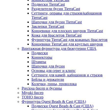
Подвески TierraCast
Разделители бусин TierraCast
Сеттинги, оправы для стразов/кабошонов
TierraCast
Шапочки для бусин TierraCast
Заклепки TierraCast
Концевики для плоских шнуров TierraCast
Кожа для браслетов TierraCast
Фурнитура TierraCast для кожаных браслетов
Концевики TierraCast для круглых шнуров
Винтажная фурнитура для бижутерии США
Подвески
Коннекторы
Штампы
Шапочки для бусин
Основы для серег и клипс
Сеттинги для камей, кабошонов и стразов
Бейлы и держатели
Колечки, пины, проволока
Preciosa бисер и бусины
Miyuki бисер
TOHO бисер
Фурнитура Quest Beads & Cast (США)
Подвески Quest Beads & Cast (США)