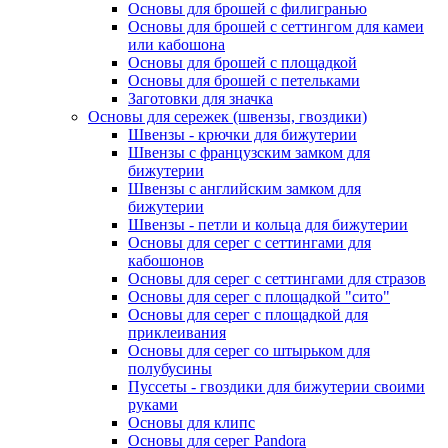
Основы для брошей с филигранью
Основы для брошей с сеттингом для камеи
или кабошона
Основы для брошей с площадкой
Основы для брошей с петельками
Заготовки для значка
Основы для сережек (швензы, гвоздики)
Швензы - крючки для бижутерии
Швензы с французским замком для
бижутерии
Швензы с английским замком для
бижутерии
Швензы - петли и кольца для бижутерии
Основы для серег с сеттингами для
кабошонов
Основы для серег с сеттингами для стразов
Основы для серег с площадкой "сито"
Основы для серег с площадкой для
приклеивания
Основы для серег со штырьком для
полубусины
Пуссеты - гвоздики для бижутерии своими
руками
Основы для клипс
Основы для серег Pandora