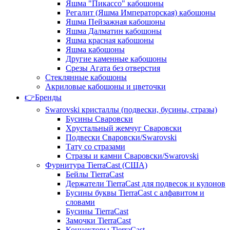
Яшма "Пикассо" кабошоны
Регалит (Яшма Императорская) кабошоны
Яшма Пейзажная кабошоны
Яшма Далматин кабошоны
Яшма красная кабошоны
Яшма кабошоны
Другие каменные кабошоны
Срезы Агата без отверстия
Стеклянные кабошоны
Акриловые кабошоны и цветочки
👉Бренды
Swarovski кристаллы (подвески, бусины, стразы)
Бусины Сваровски
Хрустальный жемчуг Сваровски
Подвески Сваровски/Swarovski
Тату со стразами
Стразы и камни Сваровски/Swarovski
Фурнитура TierraCast (США)
Бейлы TierraCast
Держатели TierraCast для подвесок и кулонов
Бусины буквы TierraCast с алфавитом и
словами
Бусины TierraCast
Замочки TierraCast
Коннекторы TierraCast