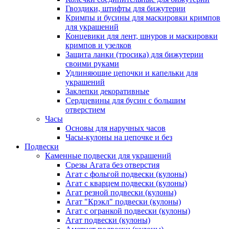
Гвоздики, штифты для бижутерии
Кримпы и бусины для маскировки кримпов
для украшений
Концевики для лент, шнуров и маскировки
кримпов и узелков
Защита ланки (тросика) для бижутерии
своими руками
Удлиняющие цепочки и капельки для
украшений
Заклепки декоративные
Сердцевины для бусин с большим
отверстием
Часы
Основы для наручных часов
Часы-кулоны на цепочке и без
Подвески
Каменные подвески для украшений
Срезы Агата без отверстия
Агат с фольгой подвески (кулоны)
Агат с кварцем подвески (кулоны)
Агат резной подвески (кулоны)
Агат "Крэкл" подвески (кулоны)
Агат с огранкой подвески (кулоны)
Агат подвески (кулоны)