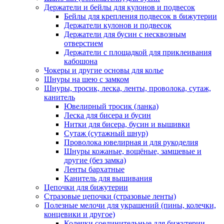
Держатели и бейлы для кулонов и подвесок
Бейлы для крепления подвесок в бижутерии
Держатели кулонов и подвесок
Держатели для бусин с несквозным
отверстием
Держатели с площадкой для приклеивания
кабошона
Чокеры и другие основы для колье
Шнуры на шею с замком
Шнуры, тросик, леска, ленты, проволока, сутаж,
канитель
Ювелирный тросик (ланка)
Леска для бисера и бусин
Нитки для бисера, бусин и вышивки
Сутаж (сутажный шнур)
Проволока ювелирная и для рукоделия
Шнуры кожаные, вощёные, замшевые и
другие (без замка)
Ленты бархатные
Канитель для вышивания
Цепочки для бижутерии
Стразовые цепочки (стразовые ленты)
Полезные мелочи для украшений (пины, колечки,
концевики и другое)
Колечки соединительные для бижутерии