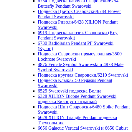
6754 Подвеска Бабочка Сваровски/6754
Butterfly Pendant Swarovski
Подвеска Цветок Сваровски/6744 Flower
Pendant Swarovski
Подвеска Риволи/6428 XILION Pendant
Swarovski
6919 Подвеска ключик Сваровски (Key
Pendant Swarovski)
6730 Radiolarian Pendant PF Swarovski
(Кулон)
Подвеска Сваровски прямоугольная/3500
Lochrose Swarovski
4876 Female Symbol Swarovski и 4878 Male
Symbol Swarovski
Подвеска круглая Сваровски/6210 Swarovski
Подвеска Клык/6150 Pegasus Pendant
Swarovski
6525 Swarovski подвеска Волна
6328 XILION Bicone Pendant Swarovski
подвеска Биконус c огранкой
Подвеска Шип Сваровски/6480 Spike Pendant
Swarovski
6628 XILION Triangle Pendant подвеска
Треугольник
6656 Galactic Vertical Swarovski и 6650 Cubist