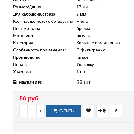
Размер/Длина:
17 мм
Для кабошона/страза:
7 мм
Количество петелек/отверстий:
много
Цвет металла:
бронза
Материал:
латунь
Категория:
Кольца с филигранью
Особенность применения:
С филигранью
Производство:
Китай
Цена за:
Упаковку
Упаковка:
1 шт
В наличии:
23
шт
56 руб
-
+
КУПИТЬ