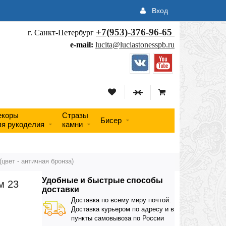
Вход
+7(953)-376-96-65
г. Санкт-Петербург
e-mail:
lucita@luciastonesspb.ru
екоры
Стразы
Бисер
ля рукоделия
камни
цвет - античная бронза)
Удобные и быстрые способы
м 23
доставки
Доставка по всему миру почтой.
Доставка курьером по адресу и в
пункты самовывоза по России