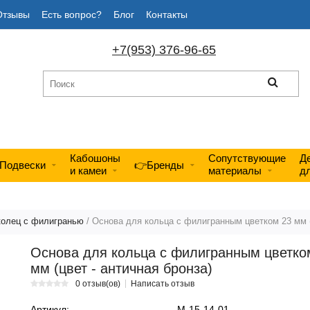
Отзывы
Есть вопрос?
Блог
Контакты
+7(953) 376-96-65
Кабошоны
Сопутствующие
Д
Подвески
👉Бренды
и камеи
материалы
д
колец с филигранью
/ Основа для кольца с филигранным цветком 23 мм (
Основа для кольца с филигранным цветко
мм (цвет - античная бронза)
0 отзыв(ов)
Написать отзыв
Артикул:
М-15-14-01