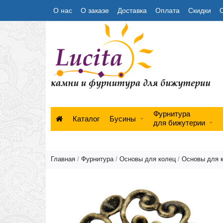
О нас
О заказе
Доставка
Оплата
Скидки
Фурнитура
Каталог
Бусины
для бижутерии
Главная
/
Фурнитура
/
Основы для колец
/
Основы для 