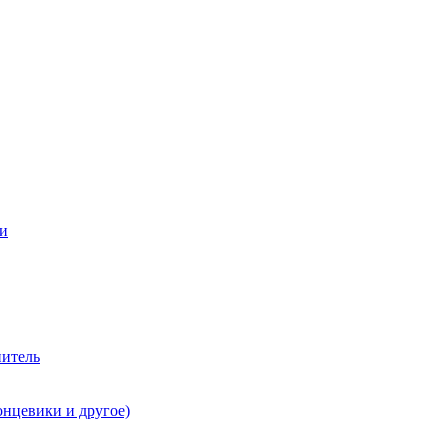
ии
нитель
онцевики и другое)