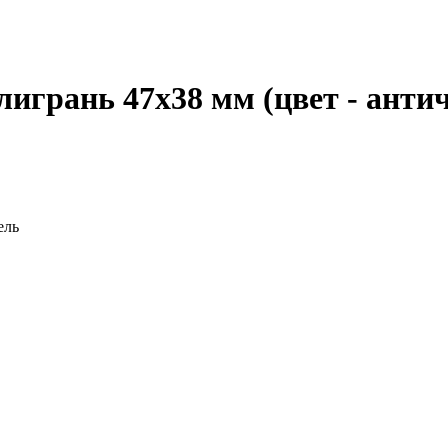
игрань 47х38 мм (цвет - антич
ель