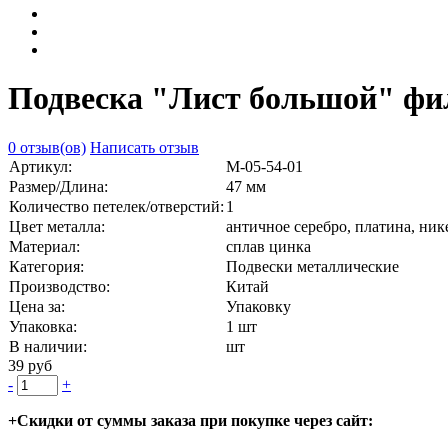
Подвеска "Лист большой" фил
0 отзыв(ов)
Написать отзыв
Артикул:
М-05-54-01
Размер/Длина:
47 мм
Количество петелек/отверстий:
1
Цвет металла:
античное серебро, платина, ник
Материал:
сплав цинка
Категория:
Подвески металлические
Производство:
Китай
Цена за:
Упаковку
Упаковка:
1 шт
В наличии:
шт
39 руб
-
+
+Скидки от суммы заказа при покупке через сайт: