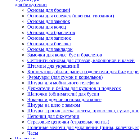
для бижутерии
Основы для брошей
Основы для сережек (швензы, гвоздики)
Основы для заколок
Основы для колец
Основы для браслетов
Основы для запонок
Основы для брелока
Основы для закладок
Замочки для колье, бус и браслетов
Сеттинги-основы для стразов, кабошонов и камей
Штампы для украшений
Коннекторы, филиграни, разделители для бижутер
Фермуары (для сумок и кошельков)
Шнуры для мобильного телефона
Держатели и бейлы для кулонов и подвесок
Шапочки (обниматели) для бусин
Чокеры и другие основы для колье
Шнуры на шею с замком
Шнуры, тросик, леска, ленты, проволока, сутаж, ка
Цепочки для бижутерии
Стразовые цепочки (стразовые ленты)
Полезные мелочи для украшений (пины, колечки, к
Часы
Подвески