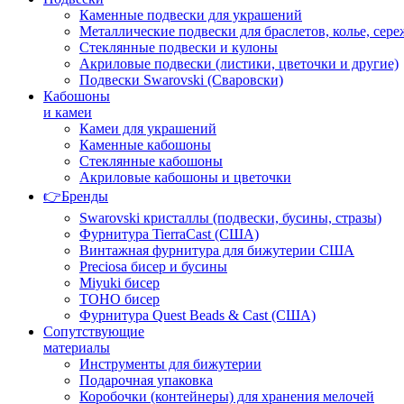
Каменные подвески для украшений
Металлические подвески для браслетов, колье, сере
Стеклянные подвески и кулоны
Акриловые подвески (листики, цветочки и другие)
Подвески Swarovski (Сваровски)
Кабошоны
и камеи
Камеи для украшений
Каменные кабошоны
Стеклянные кабошоны
Акриловые кабошоны и цветочки
👉Бренды
Swarovski кристаллы (подвески, бусины, стразы)
Фурнитура TierraCast (США)
Винтажная фурнитура для бижутерии США
Preciosa бисер и бусины
Miyuki бисер
TOHO бисер
Фурнитура Quest Beads & Cast (США)
Сопутствующие
материалы
Инструменты для бижутерии
Подарочная упаковка
Коробочки (контейнеры) для хранения мелочей