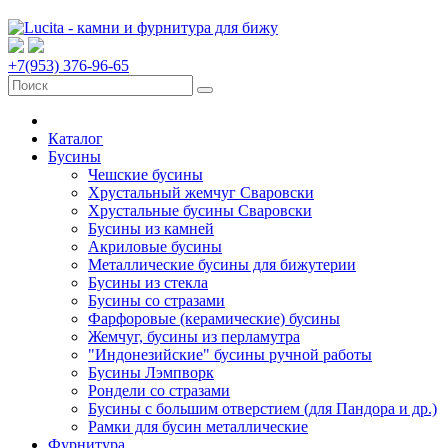
+7(953) 376-96-65
Каталог
Бусины
Чешские бусины
Хрустальный жемчуг Сваровски
Хрустальные бусины Сваровски
Бусины из камней
Акриловые бусины
Металлические бусины для бижутерии
Бусины из стекла
Бусины со стразами
Фарфоровые (керамические) бусины
Жемчуг, бусины из перламутра
"Индонезийские" бусины ручной работы
Бусины Лэмпворк
Рондели со стразами
Бусины с большим отверстием (для Пандора и др.)
Рамки для бусин металлические
Фурнитура