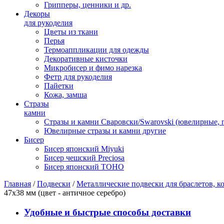
Грипперы, ценники и др.
Декоры
для рукоделия
Цветы из ткани
Перья
Термоаппликации для одежды
Декоративные кисточки
Микробисер и фимо нарезка
Фетр для рукоделия
Пайетки
Кожа, замша
Стразы
камни
Стразы и камни Сваровски/Swarovski (ювелирные,
Ювелирные стразы и камни другие
Бисер
Бисер японский Miyuki
Бисер чешский Preciosa
Бисер японский TOHO
Главная
/
Подвески
/
Металлические подвески для браслетов, ко
47х38 мм (цвет - античное серебро)
Удобные и быстрые способы доставки