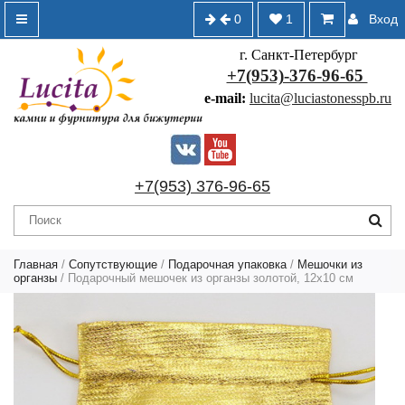
0
1
Вход
г. Санкт-Петербург
+7(953)-376-96-65
e-mail:
lucita@luciastonesspb.ru
+7(953) 376-96-65
Главная
/
Сопутствующие
/
Подарочная упаковка
/
Мешочки из
органзы
/ Подарочный мешочек из органзы золотой, 12х10 см