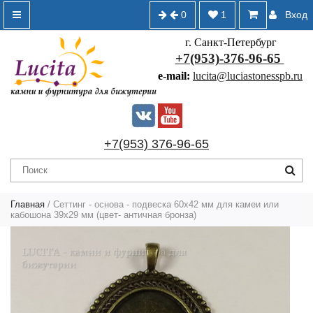
0
1
Вход
г. Санкт-Петербург
+7(953)-376-96-65
e-mail:
lucita@luciastonesspb.ru
+7(953) 376-96-65
Главная
/
Сеттинг - основа - подвеска 60х42 мм для камеи или
кабошона 39х29 мм (цвет- античная бронза)