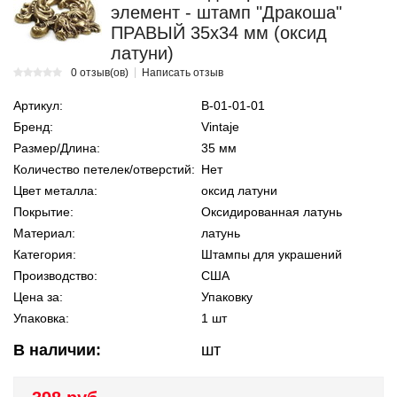
элемент - штамп "Дракоша"
ПРАВЫЙ 35х34 мм (оксид
латуни)
0 отзыв(ов)
Написать отзыв
Артикул:
В-01-01-01
Бренд:
Vintaje
Размер/Длина:
35 мм
Количество петелек/отверстий:
Нет
Цвет металла:
оксид латуни
Покрытие:
Оксидированная латунь
Материал:
латунь
Категория:
Штампы для украшений
Производство:
США
Цена за:
Упаковку
Упаковка:
1 шт
В наличии:
шт