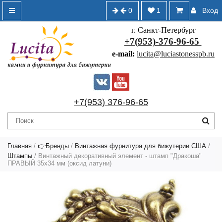
0
1
Вход
г. Санкт-Петербург
+7(953)-376-96-65
e-mail:
lucita@luciastonesspb.ru
+7(953) 376-96-65
Главная
/
👉Бренды
/
Винтажная фурнитура для бижутерии США
/
Штампы
/ Винтажный декоративный элемент - штамп "Дракоша"
ПРАВЫЙ 35х34 мм (оксид латуни)