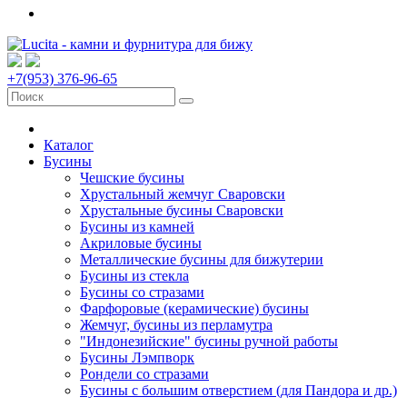
+7(953) 376-96-65
Каталог
Бусины
Чешские бусины
Хрустальный жемчуг Сваровски
Хрустальные бусины Сваровски
Бусины из камней
Акриловые бусины
Металлические бусины для бижутерии
Бусины из стекла
Бусины со стразами
Фарфоровые (керамические) бусины
Жемчуг, бусины из перламутра
"Индонезийские" бусины ручной работы
Бусины Лэмпворк
Рондели со стразами
Бусины с большим отверстием (для Пандора и др.)