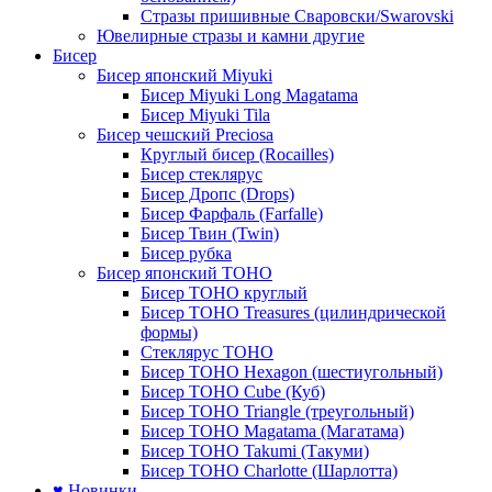
Стразы пришивные Сваровски/Swarovski
Ювелирные стразы и камни другие
Бисер
Бисер японский Miyuki
Бисер Miyuki Long Magatama
Бисер Miyuki Tila
Бисер чешский Preciosa
Круглый бисер (Rocailles)
Бисер стеклярус
Бисер Дропс (Drops)
Бисер Фарфаль (Farfalle)
Бисер Твин (Twin)
Бисер рубка
Бисер японский TOHO
Бисер TOHO круглый
Бисер TOHO Treasures (цилиндрической
формы)
Стеклярус TOHO
Бисер TOHO Hexagon (шестиугольный)
Бисер TOHO Cube (Куб)
Бисер TOHO Triangle (треугольный)
Бисер TOHO Magatama (Магатама)
Бисер TOHO Takumi (Такуми)
Бисер TOHO Charlotte (Шарлотта)
♥ Новинки