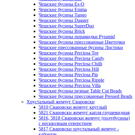
Чешские бусины Es-O
Чешские бусины Emma
Чешские бусины Tango
Чешские бусины Dagger
Чешские бусины SuperDuo
Чешские бусины Brick
Чешские бусины пирамидки Pyramid
Чешские бусины прессованные Цветочки
Чешские прессованные бусины Листики
Чешские бусины Preciosa Tee
Чешские бусины Preciosa Candy
Чешские бусины Preciosa Chilli
Чешские бусины Preciosa Hill
Чешские бусины Preciosa Pip
Чешские бусины Preciosa Ripple
Чешские бусины Preciosa Villa
Чешские бусины резные Table Cut Beads
Чешские бусины прессованные Pressed Beads
Хрустальный жемчуг Сваровски
5810 Сваровски жемчуг круглый
5821 Сваровски жемчуг капля грушевидная
5816, 5818 Сваровски жемчуг (полубусины)
с несквозным отверстием
5817 Сваровски хрустальный жемчуг -
кабошон