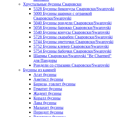
Хрустальные бусины Сваровски
5328 Бусины биконусы Сваровски/Swarovski
5000 Бусины шарики с огранкой
Сваровски/Swarovski
5040 Бусины рондели Сваровски/Swarovski
5058 Бусины барокко Сваровски/Swarovski
5540 Бусины конусы Сваровски/Swarovski
5728 Бусины скарабеи Сваровски/Swarovski
5744 Бусины цветочки Сваровски/Swarovski
5752 Бусины клевер Сваровски/Swarovski
5754 Бусины бабочки Сваровски/Swarovski
Шармы Сваровски/Swarovski "Be Charmed"
для Пандоры
Рондели со стразами Сваровски/Swarovski
Бусины из камней
Агат бусины
Аметист бусины
Бирюза, говлит бусины
Гематит бусины
Жадеит бусины
Коралл бусины
Лава бусины
Малахит бусины
Перидот бусины
Раухтопаз бусины