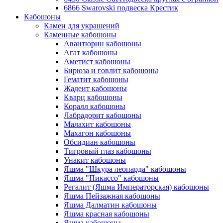
6866 Swarovski подвеска Крестик
Кабошоны
Камеи для украшений
Каменные кабошоны
Авантюрин кабошоны
Агат кабошоны
Аметист кабошоны
Бирюза и говлит кабошоны
Гематит кабошоны
Жадеит кабошоны
Кварц кабошоны
Коралл кабошоны
Лабрадорит кабошоны
Малахит кабошоны
Махагон кабошоны
Обсидиан кабошоны
Тигровый глаз кабошоны
Унакит кабошоны
Яшма "Шкура леопарда" кабошоны
Яшма "Пикассо" кабошоны
Регалит (Яшма Императорская) кабошоны
Яшма Пейзажная кабошоны
Яшма Далматин кабошоны
Яшма красная кабошоны
Яшма кабошоны