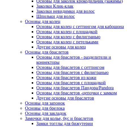
Основы для заколок крокодильчик (зажимы)
Заколки Клик-клак
Заколки невидимки для волос
Шпильки для волос
Основы для колец
Основы для колец с сеттингом для кабошона
Основы для колец с площадкой
Основы для колец с филигранью
Основы для колец с петельками
Другие основы для колец
Основы для браслетов
Основы для браслетов - разделители и
коннекторы
Основы для браслетов с сеттингом
Основы для браслетов с филигранью
Основы для браслетов из кожи
Основы для браслетов с площадкой
Основы для браслетов Пандора/Pandora
Основы для браслетов -цепочки с замком
Другие основы для браслетов
Основы для запонок
Основы для брелока
Основы для закладок
Замочки для колье, бус и браслетов
Замки тогглы для бижутерии