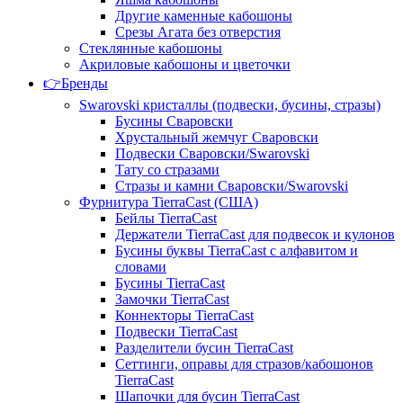
Другие каменные кабошоны
Срезы Агата без отверстия
Стеклянные кабошоны
Акриловые кабошоны и цветочки
👉Бренды
Swarovski кристаллы (подвески, бусины, стразы)
Бусины Сваровски
Хрустальный жемчуг Сваровски
Подвески Сваровски/Swarovski
Тату со стразами
Стразы и камни Сваровски/Swarovski
Фурнитура TierraCast (США)
Бейлы TierraCast
Держатели TierraCast для подвесок и кулонов
Бусины буквы TierraCast с алфавитом и
словами
Бусины TierraCast
Замочки TierraCast
Коннекторы TierraCast
Подвески TierraCast
Разделители бусин TierraCast
Сеттинги, оправы для стразов/кабошонов
TierraCast
Шапочки для бусин TierraCast