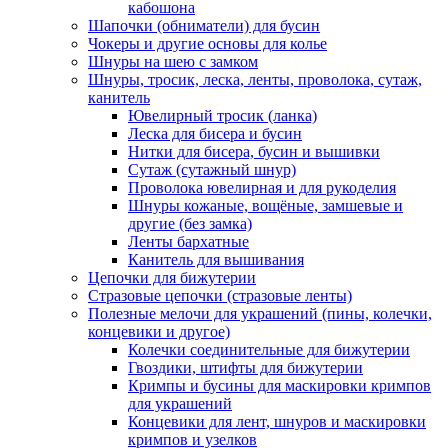
кабошона
Шапочки (обниматели) для бусин
Чокеры и другие основы для колье
Шнуры на шею с замком
Шнуры, тросик, леска, ленты, проволока, сутаж,
канитель
Ювелирный тросик (ланка)
Леска для бисера и бусин
Нитки для бисера, бусин и вышивки
Сутаж (сутажный шнур)
Проволока ювелирная и для рукоделия
Шнуры кожаные, вощёные, замшевые и
другие (без замка)
Ленты бархатные
Канитель для вышивания
Цепочки для бижутерии
Стразовые цепочки (стразовые ленты)
Полезные мелочи для украшений (пины, колечки,
концевики и другое)
Колечки соединительные для бижутерии
Гвоздики, штифты для бижутерии
Кримпы и бусины для маскировки кримпов
для украшений
Концевики для лент, шнуров и маскировки
кримпов и узелков