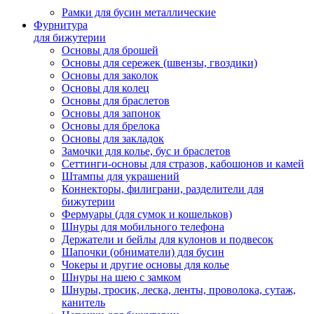
Рамки для бусин металлические
Фурнитура
для бижутерии
Основы для брошей
Основы для сережек (швензы, гвоздики)
Основы для заколок
Основы для колец
Основы для браслетов
Основы для запонок
Основы для брелока
Основы для закладок
Замочки для колье, бус и браслетов
Сеттинги-основы для стразов, кабошонов и камей
Штампы для украшений
Коннекторы, филиграни, разделители для
бижутерии
Фермуары (для сумок и кошельков)
Шнуры для мобильного телефона
Держатели и бейлы для кулонов и подвесок
Шапочки (обниматели) для бусин
Чокеры и другие основы для колье
Шнуры на шею с замком
Шнуры, тросик, леска, ленты, проволока, сутаж,
канитель