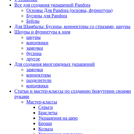
Все для создания украшений Pandora
Основы Для Pandora (основы, фурнитура)
Бусины для Pandora
Бейлы
Для Шамбалы: Бусины, коннекторы со стразами, шнуры
Шнуры и фурнитура к ним
шнуры
концевики
замочки
бусины
другое
Для создания многорядных украшений
замочки
коннекторы
разделители
концевики
Статьи и мастер-классы по созданию бижутерии своими
руками
Мастер-классы
Серьги
Браслеты
Украшения на шею
Броши
Кольца