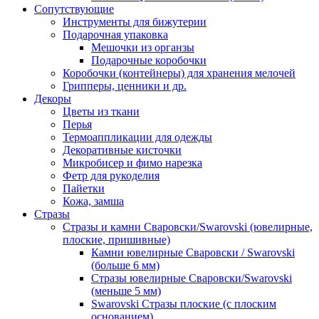
Сопутствующие
Инструменты для бижутерии
Подарочная упаковка
Мешочки из органзы
Подарочные коробочки
Коробочки (контейнеры) для хранения мелочей
Грипперы, ценники и др.
Декоры
Цветы из ткани
Перья
Термоаппликации для одежды
Декоративные кисточки
Микробисер и фимо нарезка
Фетр для рукоделия
Пайетки
Кожа, замша
Стразы
Стразы и камни Сваровски/Swarovski (ювелирные,
плоские, пришивные)
Камни ювелирные Сваровски / Swarovski
(больше 6 мм)
Стразы ювелирные Сваровски/Swarovski
(меньше 5 мм)
Swarovski Стразы плоские (с плоским
основанием)