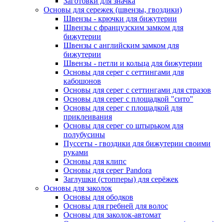
Заготовки для значка
Основы для сережек (швензы, гвоздики)
Швензы - крючки для бижутерии
Швензы с французским замком для
бижутерии
Швензы с английским замком для
бижутерии
Швензы - петли и кольца для бижутерии
Основы для серег с сеттингами для
кабошонов
Основы для серег с сеттингами для стразов
Основы для серег с площадкой "сито"
Основы для серег с площадкой для
приклеивания
Основы для серег со штырьком для
полубусины
Пуссеты - гвоздики для бижутерии своими
руками
Основы для клипс
Основы для серег Pandora
Заглушки (стопперы) для серёжек
Основы для заколок
Основы для ободков
Основы для гребней для волос
Основы для заколок-автомат