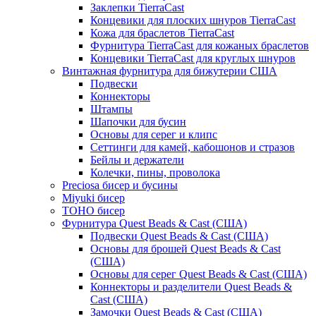
Заклепки TierraCast
Концевики для плоских шнуров TierraCast
Кожа для браслетов TierraCast
Фурнитура TierraCast для кожаных браслетов
Концевики TierraCast для круглых шнуров
Винтажная фурнитура для бижутерии США
Подвески
Коннекторы
Штампы
Шапочки для бусин
Основы для серег и клипс
Сеттинги для камей, кабошонов и стразов
Бейлы и держатели
Колечки, пины, проволока
Preciosa бисер и бусины
Miyuki бисер
TOHO бисер
Фурнитура Quest Beads & Cast (США)
Подвески Quest Beads & Cast (США)
Основы для брошей Quest Beads & Cast
(США)
Основы для серег Quest Beads & Cast (США)
Коннекторы и разделители Quest Beads &
Cast (США)
Замочки Quest Beads & Cast (США)