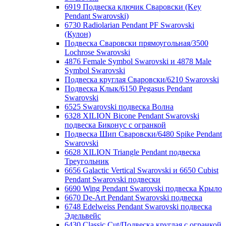
6919 Подвеска ключик Сваровски (Key
Pendant Swarovski)
6730 Radiolarian Pendant PF Swarovski
(Кулон)
Подвеска Сваровски прямоугольная/3500
Lochrose Swarovski
4876 Female Symbol Swarovski и 4878 Male
Symbol Swarovski
Подвеска круглая Сваровски/6210 Swarovski
Подвеска Клык/6150 Pegasus Pendant
Swarovski
6525 Swarovski подвеска Волна
6328 XILION Bicone Pendant Swarovski
подвеска Биконус c огранкой
Подвеска Шип Сваровски/6480 Spike Pendant
Swarovski
6628 XILION Triangle Pendant подвеска
Треугольник
6656 Galactic Vertical Swarovski и 6650 Cubist
Pendant Swarovski подвески
6690 Wing Pendant Swarovski подвеска Крыло
6670 De-Art Pendant Swarovski подвеска
6748 Edelweiss Pendant Swarovski подвеска
Эдельвейс
6430 Classic Cut/Подвеска круглая с огранкой