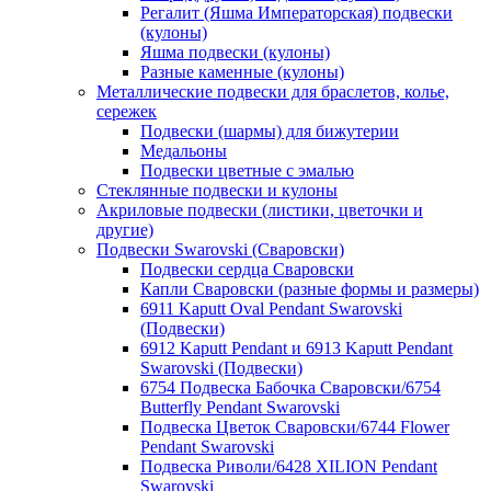
Регалит (Яшма Императорская) подвески
(кулоны)
Яшма подвески (кулоны)
Разные каменные (кулоны)
Металлические подвески для браслетов, колье,
сережек
Подвески (шармы) для бижутерии
Медальоны
Подвески цветные с эмалью
Стеклянные подвески и кулоны
Акриловые подвески (листики, цветочки и
другие)
Подвески Swarovski (Сваровски)
Подвески сердца Сваровски
Капли Сваровски (разные формы и размеры)
6911 Kaputt Oval Pendant Swarovski
(Подвески)
6912 Kaputt Pendant и 6913 Kaputt Pendant
Swarovski (Подвески)
6754 Подвеска Бабочка Сваровски/6754
Butterfly Pendant Swarovski
Подвеска Цветок Сваровски/6744 Flower
Pendant Swarovski
Подвеска Риволи/6428 XILION Pendant
Swarovski