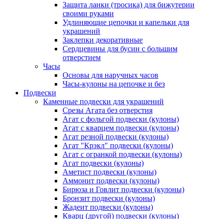
Защита ланки (тросика) для бижутерии
своими руками
Удлиняющие цепочки и капельки для
украшений
Заклепки декоративные
Сердцевины для бусин с большим
отверстием
Часы
Основы для наручных часов
Часы-кулоны на цепочке и без
Подвески
Каменные подвески для украшений
Срезы Агата без отверстия
Агат с фольгой подвески (кулоны)
Агат с кварцем подвески (кулоны)
Агат резной подвески (кулоны)
Агат "Крэкл" подвески (кулоны)
Агат с огранкой подвески (кулоны)
Агат подвески (кулоны)
Аметист подвески (кулоны)
Аммонит подвески (кулоны)
Бирюза и Говлит подвески (кулоны)
Бронзит подвески (кулоны)
Жадеит подвески (кулоны)
Кварц (другой) подвески (кулоны)