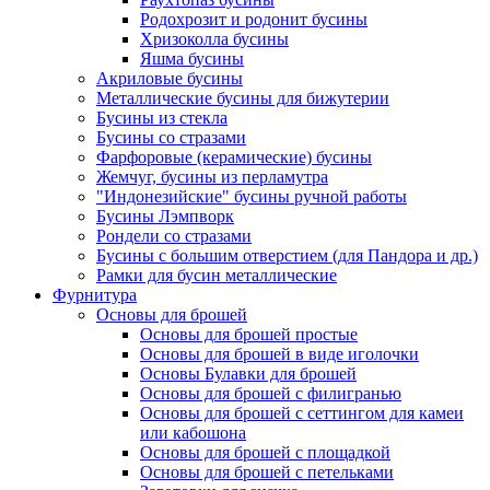
Родохрозит и родонит бусины
Хризоколла бусины
Яшма бусины
Акриловые бусины
Металлические бусины для бижутерии
Бусины из стекла
Бусины со стразами
Фарфоровые (керамические) бусины
Жемчуг, бусины из перламутра
"Индонезийские" бусины ручной работы
Бусины Лэмпворк
Рондели со стразами
Бусины с большим отверстием (для Пандора и др.)
Рамки для бусин металлические
Фурнитура
Основы для брошей
Основы для брошей простые
Основы для брошей в виде иголочки
Основы Булавки для брошей
Основы для брошей с филигранью
Основы для брошей с сеттингом для камеи
или кабошона
Основы для брошей с площадкой
Основы для брошей с петельками