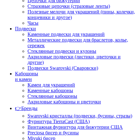
Цепочки для бижутерии
Стразовые цепочки (стразовые ленты)
Полезные мелочи для украшений (пины, колечки,
концевики и другое)
Часы
Подвески
Каменные подвески для украшений
Металлические подвески для браслетов, колье,
сережек
Стеклянные подвески и кулоны
Акриловые подвески (листики, цветочки и
другие)
Подвески Swarovski (Сваровски)
Кабошоны
и камеи
Камеи для украшений
Каменные кабошоны
Стеклянные кабошоны
Акриловые кабошоны и цветочки
👉Бренды
Swarovski кристаллы (подвески, бусины, стразы)
Фурнитура TierraCast (США)
Винтажная фурнитура для бижутерии США
Preciosa бисер и бусины
Miyuki бисер