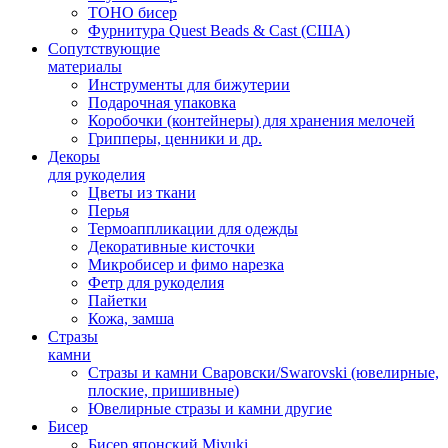
TOHO бисер
Фурнитура Quest Beads & Cast (США)
Сопутствующие
материалы
Инструменты для бижутерии
Подарочная упаковка
Коробочки (контейнеры) для хранения мелочей
Грипперы, ценники и др.
Декоры
для рукоделия
Цветы из ткани
Перья
Термоаппликации для одежды
Декоративные кисточки
Микробисер и фимо нарезка
Фетр для рукоделия
Пайетки
Кожа, замша
Стразы
камни
Стразы и камни Сваровски/Swarovski (ювелирные,
плоские, пришивные)
Ювелирные стразы и камни другие
Бисер
Бисер японский Miyuki