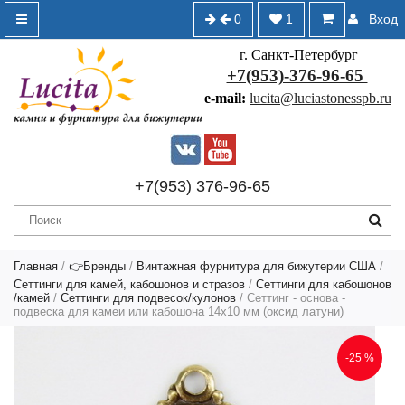
0
1
Вход
г. Санкт-Петербург
+7(953)-376-96-65
e-mail:
lucita@luciastonesspb.ru
+7(953) 376-96-65
Главная
/
👉Бренды
/
Винтажная фурнитура для бижутерии США
/
Сеттинги для камей, кабошонов и стразов
/
Сеттинги для кабошонов
/камей
/
Сеттинги для подвесок/кулонов
/ Сеттинг - основа -
подвеска для камеи или кабошона 14х10 мм (оксид латуни)
-25 %