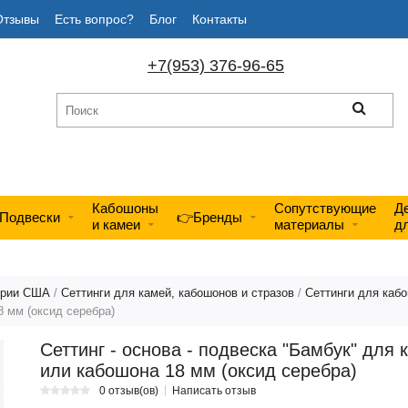
Отзывы
Есть вопрос?
Блог
Контакты
+7(953) 376-96-65
Кабошоны
Сопутствующие
Д
Подвески
👉Бренды
и камеи
материалы
д
ерии США
/
Сеттинги для камей, кабошонов и стразов
/
Сеттинги для каб
8 мм (оксид серебра)
Сеттинг - основа - подвеска "Бамбук" для 
или кабошона 18 мм (оксид серебра)
0 отзыв(ов)
Написать отзыв