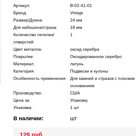
Артикул:
В-02-41-01
Бренд:
Vintaje
Размер/Длина:
24 мм
Для кабошона/страза:
18 мм
Количество петелек/
1
отверстий:
Цвет металла:
оксид серебра
Покрытие:
Оксидированное серебро
Материал:
латунь
Категория:
Подвески и кулоны
Особенность применения:
Для камней и стразов с плоским
основанием
Производство:
США
Цена за:
Упаковку
Упаковка:
1 шт
В наличии:
шт
129 руб