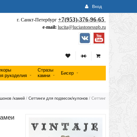
Вход
+7(953)-376-96-65
г. Санкт-Петербург
e-mail:
lucita@luciastonesspb.ru
екоры
Стразы
Бисер
ля рукоделия
камни
ошонов /камей
/
Сеттинги для подвесок/кулонов
/ Сеттинг
камеи