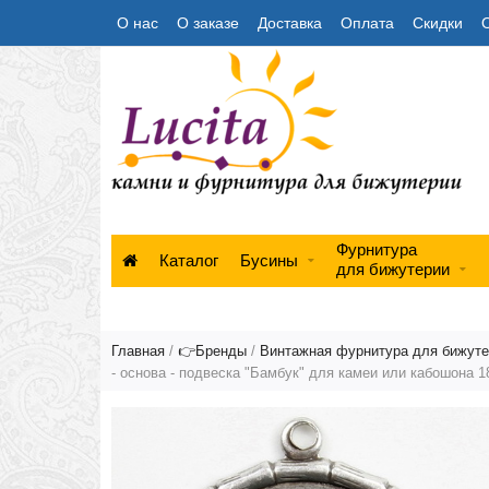
О нас
О заказе
Доставка
Оплата
Скидки
Фурнитура
Каталог
Бусины
для бижутерии
Главная
/
👉Бренды
/
Винтажная фурнитура для бижут
- основа - подвеска "Бамбук" для камеи или кабошона 1