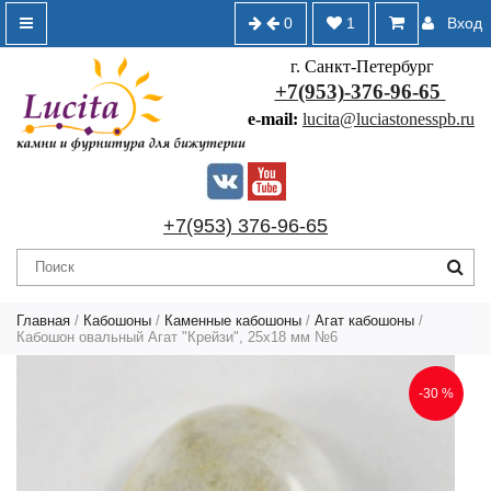
0
1
Вход
г. Санкт-Петербург
+7(953)-376-96-65
e-mail:
lucita@luciastonesspb.ru
+7(953) 376-96-65
Главная
/
Кабошоны
/
Каменные кабошоны
/
Агат кабошоны
/
Кабошон овальный Агат "Крейзи", 25х18 мм №6
-30 %