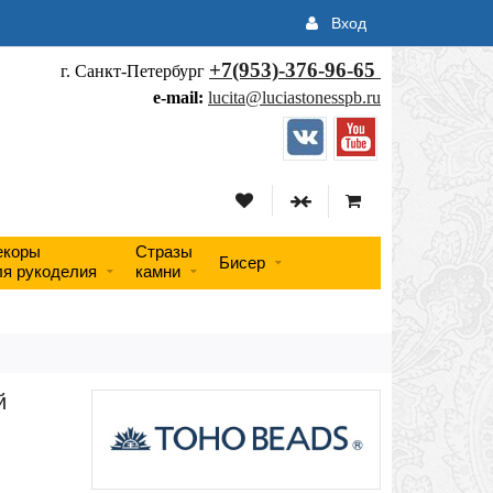
Вход
+7(953)-376-96-65
г. Санкт-Петербург
e-mail:
lucita@luciastonesspb.ru
екоры
Стразы
Бисер
ля рукоделия
камни
й