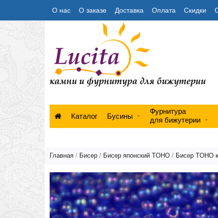
О нас
О заказе
Доставка
Оплата
Скидки
Фурнитура
Каталог
Бусины
для бижутерии
Главная
/
Бисер
/
Бисер японский TOHO
/
Бисер TOHO 