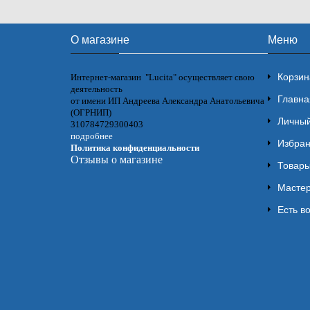
О магазине
Меню
Корзин
Интернет-магазин "Lucita" осуществляет свою
деятельность
Главна
от имени ИП Андреева Александра Анатольевича
(ОГРНИП)
Личный
310784729300403
подробнее
Избра
Политика конфиденциальности
Отзывы о магазине
Товары
Мастер
Есть в