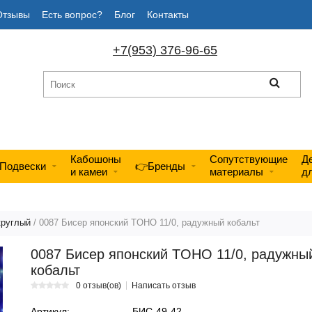
Отзывы
Есть вопрос?
Блог
Контакты
+7(953) 376-96-65
Кабошоны
Сопутствующие
Д
Подвески
👉Бренды
и камеи
материалы
д
круглый
/ 0087 Бисер японский TOHO 11/0, радужный кобальт
0087 Бисер японский TOHO 11/0, радужны
кобальт
0 отзыв(ов)
Написать отзыв
Артикул:
БИС-49-42