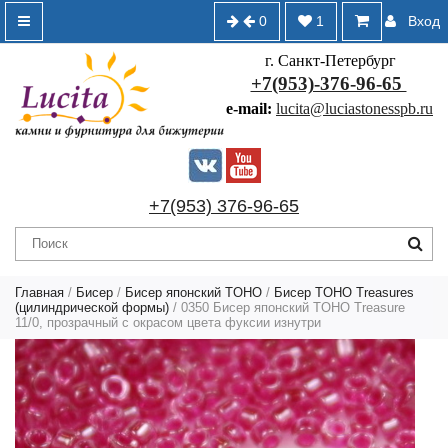
0
1
Вход
г. Санкт-Петербург
+7(953)-376-96-65
e-mail:
lucita@luciastonesspb.ru
+7(953) 376-96-65
Главная
/
Бисер
/
Бисер японский TOHO
/
Бисер TOHO Treasures
(цилиндрической формы)
/ 0350 Бисер японский TOHO Treasure
11/0, прозрачный с окрасом цвета фуксии изнутри