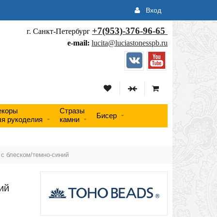
Вход
+7(953)-376-96-65
г. Санкт-Петербург
e-mail:
lucita@luciastonesspb.ru
екоры
Стразы
Бисер
ля рукоделия
камни
 с блеском/темно-синий
ий