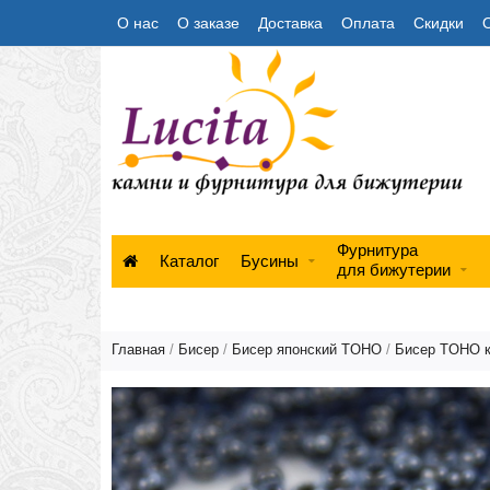
О нас
О заказе
Доставка
Оплата
Скидки
Фурнитура
Каталог
Бусины
для бижутерии
Главная
/
Бисер
/
Бисер японский TOHO
/
Бисер TOHO 