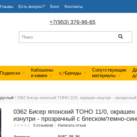
Отзывы
Есть вопрос?
Блог
Контакты
+7(953) 376-96-65
Кабошоны
Сопутствующие
Д
Подвески
👉Бренды
и камеи
материалы
д
круглый
/ 0362 Бисер японский TOHO 11/0, окрашен изнутри - прозрачный
0362 Бисер японский TOHO 11/0, окрашен
изнутри - прозрачный с блеском/темно-син
0 отзыв(ов)
Написать отзыв
Артикул:
БИС-38-36