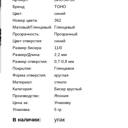
Бренд:
TOHO
Цвет:
синий
Номер цвета:
362
Матовый/Глянцевый:
Глянцевый
Прозрачность:
Прозрачный
Цвет отверстия:
синий
Размер бисера:
11/0
Размер/Длина:
2,2 мм
Размер отверстия:
0,7-0,8 мм
Покрытие:
Глянцевое
Форма отверстия:
круглая
Материал:
стекло
Категория:
Бисер круглый
Производство:
Япония
Цена за:
Упаковку
Упаковка:
5 гр
В наличии:
упак