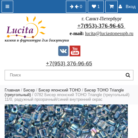
0
1
Вход
г. Санкт-Петербург
+7(953)-376-96-65
e-mail:
lucita@luciastonesspb.ru
+7(953) 376-96-65
Главная
/
Бисер
/
Бисер японский TOHO
/
Бисер TOHO Triangle
(треугольный)
/ 0782 Бисер японский TOHO Triangle (треугольный)
11/0, радужный прозрачный/синий внутренний окрас