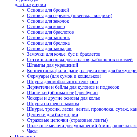
для бижутерии
Основы для брошей
Основы для сережек (швензы, гвоздики)
Основы для заколок
Основы для колец
Основы для браслетов
Основы для запонок
Основы для брелока
Основы для закладок
Замочки для колье, бус и браслетов
Сеттинги-основы для стразов, кабошонов и камей
Штампы для украшений
Коннекторы, филиграни, разделители для бижутер
Фермуары (для сумок и кошельков)
Шнуры для мобильного телефона
Держатели и бейлы для кулонов и подвесок
Шапочки (обниматели) для бусин
Чокеры и другие основы для колье
Шнуры на шею с замком
Шнуры, тросик, леска, ленты, проволока, сутаж, ка
Цепочки для бижутерии
Стразовые цепочки (стразовые ленты)
Полезные мелочи для украшений (пины, колечки, к
Часы
Подвески