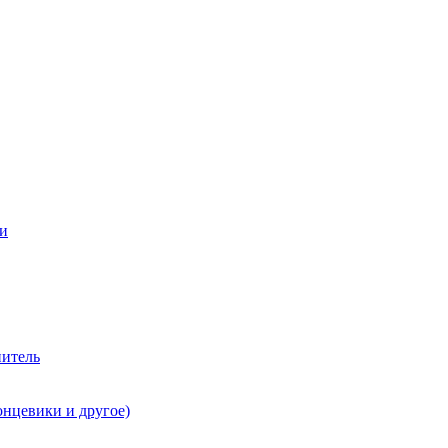
ии
нитель
онцевики и другое)