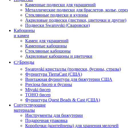
Каменные подвески для украшений
Металлические подвески для браслетов, колье, сере
Стеклянные подвески и кулоны
Акриловые подвески (листики, цветочки и другие)
Подвески Swarovski (Сваровски)
Кабошоны
и камеи
Камеи для украшений
Каменные кабошоны
Стеклянные кабошоны
Акриловые кабошоны и цветочки
👉Бренды
Swarovski кристаллы (подвески, бусины, стразы)
Фурнитура TierraCast (США)
Винтажная фурнитура для бижутерии США
Preciosa бисер и бусины
Miyuki бисер
TOHO бисер
Фурнитура Quest Beads & Cast (США)
Сопутствующие
материалы
Инструменты для бижутерии
Подарочная упаковка
Коробочки (контейнеры) для хранения мелочей