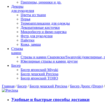
Грипперы, ценники и др.
Декоры
для рукоделия
Цветы из ткани
Перья
Термоаппликации для одежды
Декоративные кисточки
Микробисер и фимо нарезка
Фетр для рукоделия
Пайетки
Кожа, замша
Стразы
камни
Стразы и камни Сваровски/Swarovski (ювелирные,
Ювелирные стразы и камни другие
Бисер
Бисер японский Miyuki
Бисер чешский Preciosa
Бисер японский TOHO
Главная
/
Бисер
/
Бисер чешский Preciosa
/
Бисер Дропс (Drops)
/
Удобные и быстрые способы доставки