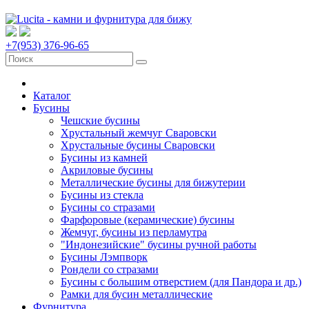
+7(953) 376-96-65
Каталог
Бусины
Чешские бусины
Хрустальный жемчуг Сваровски
Хрустальные бусины Сваровски
Бусины из камней
Акриловые бусины
Металлические бусины для бижутерии
Бусины из стекла
Бусины со стразами
Фарфоровые (керамические) бусины
Жемчуг, бусины из перламутра
"Индонезийские" бусины ручной работы
Бусины Лэмпворк
Рондели со стразами
Бусины с большим отверстием (для Пандора и др.)
Рамки для бусин металлические
Фурнитура