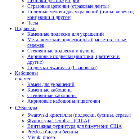
Цепочки для бижутерии
Стразовые цепочки (стразовые ленты)
Полезные мелочи для украшений (пины, колечки,
концевики и другое)
Часы
Подвески
Каменные подвески для украшений
Металлические подвески для браслетов, колье,
сережек
Стеклянные подвески и кулоны
Акриловые подвески (листики, цветочки и
другие)
Подвески Swarovski (Сваровски)
Кабошоны
и камеи
Камеи для украшений
Каменные кабошоны
Стеклянные кабошоны
Акриловые кабошоны и цветочки
👉Бренды
Swarovski кристаллы (подвески, бусины, стразы)
Фурнитура TierraCast (США)
Винтажная фурнитура для бижутерии США
Preciosa бисер и бусины
Miyuki бисер