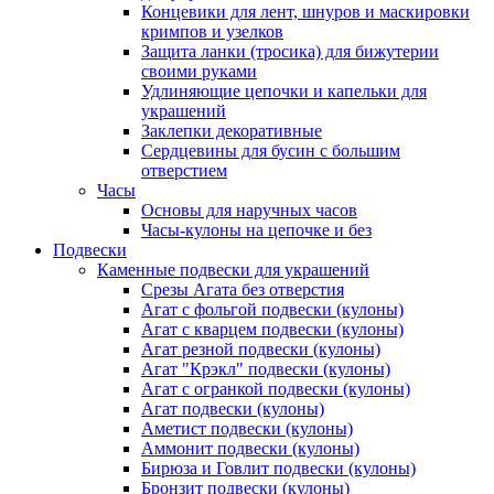
Концевики для лент, шнуров и маскировки
кримпов и узелков
Защита ланки (тросика) для бижутерии
своими руками
Удлиняющие цепочки и капельки для
украшений
Заклепки декоративные
Сердцевины для бусин с большим
отверстием
Часы
Основы для наручных часов
Часы-кулоны на цепочке и без
Подвески
Каменные подвески для украшений
Срезы Агата без отверстия
Агат с фольгой подвески (кулоны)
Агат с кварцем подвески (кулоны)
Агат резной подвески (кулоны)
Агат "Крэкл" подвески (кулоны)
Агат с огранкой подвески (кулоны)
Агат подвески (кулоны)
Аметист подвески (кулоны)
Аммонит подвески (кулоны)
Бирюза и Говлит подвески (кулоны)
Бронзит подвески (кулоны)