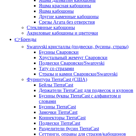
Яшма Далматин кабошоны
Яшма красная кабошоны
Яшма кабошоны
Другие каменные кабошоны
Срезы Агата без отверстия
Стеклянные кабошоны
Акриловые кабошоны и цветочки
👉Бренды
Swarovski кристаллы (подвески, бусины, стразы)
Бусины Сваровски
Хрустальный жемчуг Сваровски
Подвески Сваровски/Swarovski
Тату со стразами
Стразы и камни Сваровски/Swarovski
Фурнитура TierraCast (США)
Бейлы TierraCast
Держатели TierraCast для подвесок и кулонов
Бусины буквы TierraCast с алфавитом и
словами
Бусины TierraCast
Замочки TierraCast
Коннекторы TierraCast
Подвески TierraCast
Разделители бусин TierraCast
Сеттинги, оправы для стразов/кабошонов