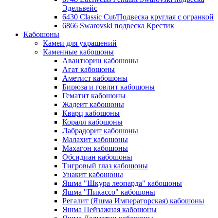
Эдельвейс
6430 Classic Cut/Подвеска круглая с огранкой
6866 Swarovski подвеска Крестик
Кабошоны
Камеи для украшений
Каменные кабошоны
Авантюрин кабошоны
Агат кабошоны
Аметист кабошоны
Бирюза и говлит кабошоны
Гематит кабошоны
Жадеит кабошоны
Кварц кабошоны
Коралл кабошоны
Лабрадорит кабошоны
Малахит кабошоны
Махагон кабошоны
Обсидиан кабошоны
Тигровый глаз кабошоны
Унакит кабошоны
Яшма "Шкура леопарда" кабошоны
Яшма "Пикассо" кабошоны
Регалит (Яшма Императорская) кабошоны
Яшма Пейзажная кабошоны