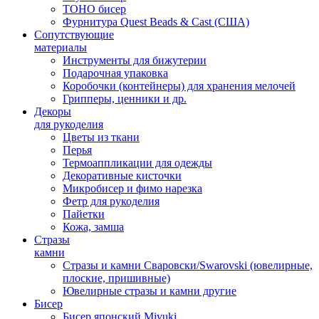
TOHO бисер
Фурнитура Quest Beads & Cast (США)
Сопутствующие
материалы
Инструменты для бижутерии
Подарочная упаковка
Коробочки (контейнеры) для хранения мелочей
Грипперы, ценники и др.
Декоры
для рукоделия
Цветы из ткани
Перья
Термоаппликации для одежды
Декоративные кисточки
Микробисер и фимо нарезка
Фетр для рукоделия
Пайетки
Кожа, замша
Стразы
камни
Стразы и камни Сваровски/Swarovski (ювелирные,
плоские, пришивные)
Ювелирные стразы и камни другие
Бисер
Бисер японский Miyuki