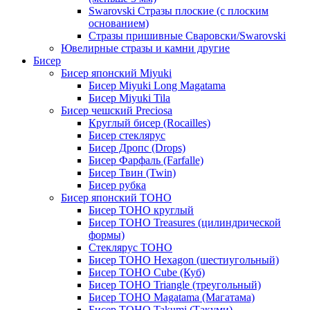
Swarovski Стразы плоские (с плоским
основанием)
Стразы пришивные Сваровски/Swarovski
Ювелирные стразы и камни другие
Бисер
Бисер японский Miyuki
Бисер Miyuki Long Magatama
Бисер Miyuki Tila
Бисер чешский Preciosa
Круглый бисер (Rocailles)
Бисер стеклярус
Бисер Дропс (Drops)
Бисер Фарфаль (Farfalle)
Бисер Твин (Twin)
Бисер рубка
Бисер японский TOHO
Бисер TOHO круглый
Бисер TOHO Treasures (цилиндрической
формы)
Стеклярус TOHO
Бисер TOHO Hexagon (шестиугольный)
Бисер TOHO Cube (Куб)
Бисер TOHO Triangle (треугольный)
Бисер TOHO Magatama (Магатама)
Бисер TOHO Takumi (Такуми)