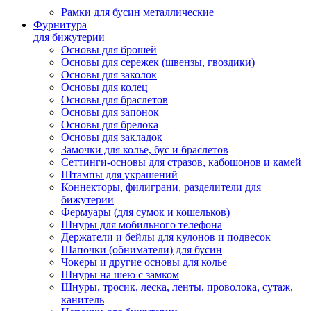
Рамки для бусин металлические
Фурнитура
для бижутерии
Основы для брошей
Основы для сережек (швензы, гвоздики)
Основы для заколок
Основы для колец
Основы для браслетов
Основы для запонок
Основы для брелока
Основы для закладок
Замочки для колье, бус и браслетов
Сеттинги-основы для стразов, кабошонов и камей
Штампы для украшений
Коннекторы, филиграни, разделители для
бижутерии
Фермуары (для сумок и кошельков)
Шнуры для мобильного телефона
Держатели и бейлы для кулонов и подвесок
Шапочки (обниматели) для бусин
Чокеры и другие основы для колье
Шнуры на шею с замком
Шнуры, тросик, леска, ленты, проволока, сутаж,
канитель