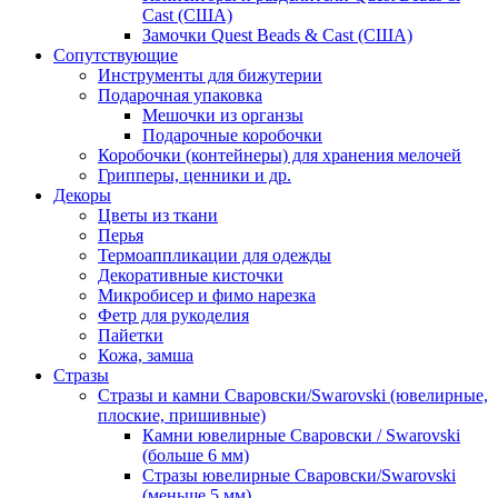
Cast (США)
Замочки Quest Beads & Cast (США)
Сопутствующие
Инструменты для бижутерии
Подарочная упаковка
Мешочки из органзы
Подарочные коробочки
Коробочки (контейнеры) для хранения мелочей
Грипперы, ценники и др.
Декоры
Цветы из ткани
Перья
Термоаппликации для одежды
Декоративные кисточки
Микробисер и фимо нарезка
Фетр для рукоделия
Пайетки
Кожа, замша
Стразы
Стразы и камни Сваровски/Swarovski (ювелирные,
плоские, пришивные)
Камни ювелирные Сваровски / Swarovski
(больше 6 мм)
Стразы ювелирные Сваровски/Swarovski
(меньше 5 мм)