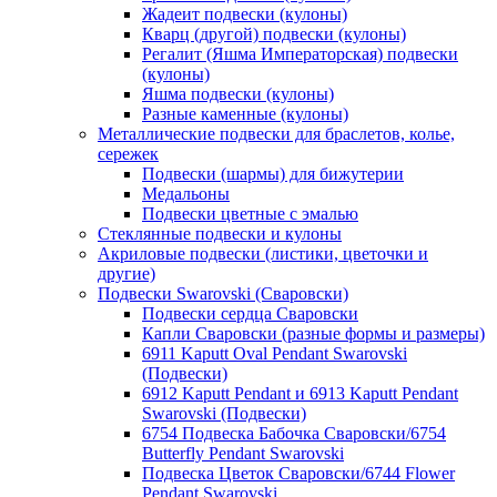
Жадеит подвески (кулоны)
Кварц (другой) подвески (кулоны)
Регалит (Яшма Императорская) подвески
(кулоны)
Яшма подвески (кулоны)
Разные каменные (кулоны)
Металлические подвески для браслетов, колье,
сережек
Подвески (шармы) для бижутерии
Медальоны
Подвески цветные с эмалью
Стеклянные подвески и кулоны
Акриловые подвески (листики, цветочки и
другие)
Подвески Swarovski (Сваровски)
Подвески сердца Сваровски
Капли Сваровски (разные формы и размеры)
6911 Kaputt Oval Pendant Swarovski
(Подвески)
6912 Kaputt Pendant и 6913 Kaputt Pendant
Swarovski (Подвески)
6754 Подвеска Бабочка Сваровски/6754
Butterfly Pendant Swarovski
Подвеска Цветок Сваровски/6744 Flower
Pendant Swarovski