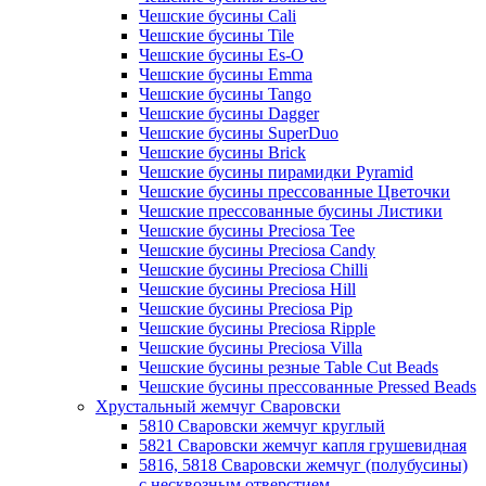
Чешские бусины Cali
Чешские бусины Tile
Чешские бусины Es-O
Чешские бусины Emma
Чешские бусины Tango
Чешские бусины Dagger
Чешские бусины SuperDuo
Чешские бусины Brick
Чешские бусины пирамидки Pyramid
Чешские бусины прессованные Цветочки
Чешские прессованные бусины Листики
Чешские бусины Preciosa Tee
Чешские бусины Preciosa Candy
Чешские бусины Preciosa Chilli
Чешские бусины Preciosa Hill
Чешские бусины Preciosa Pip
Чешские бусины Preciosa Ripple
Чешские бусины Preciosa Villa
Чешские бусины резные Table Cut Beads
Чешские бусины прессованные Pressed Beads
Хрустальный жемчуг Сваровски
5810 Сваровски жемчуг круглый
5821 Сваровски жемчуг капля грушевидная
5816, 5818 Сваровски жемчуг (полубусины)
с несквозным отверстием