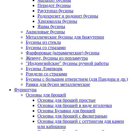
Малахит бусины
Перидот бусины
Раухтопаз бусины
Родохрозит и родонит бусины
Хризоколла бусины
Яшма бусины
Акриловые бусины
Металлические бусины для бижутерии
Бусины из стекла
Бусины со стразами
Фарфоровые (керамические) бусины
Жемчуг, бусины из перламутра
"Индонезийские" бусины ручной работы
Бусины Лэмпворк
Рондели со стразами
Бусины с большим отверстием (для Пандора и др.)
Рамки для бусин металлические
Фурнитура
Основы для брошей
Основы для брошей простые
Основы для брошей в виде иголочки
Основы Булавки для брошей
Основы для брошей с филигранью
Основы для брошей с сеттингом для камеи
или кабошона