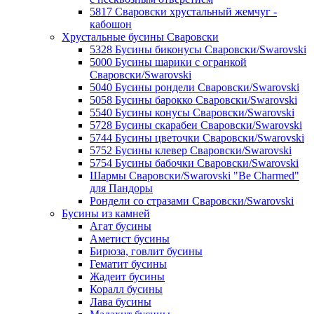
5817 Сваровски хрустальный жемчуг -
кабошон
Хрустальные бусины Сваровски
5328 Бусины биконусы Сваровски/Swarovski
5000 Бусины шарики с огранкой
Сваровски/Swarovski
5040 Бусины рондели Сваровски/Swarovski
5058 Бусины барокко Сваровски/Swarovski
5540 Бусины конусы Сваровски/Swarovski
5728 Бусины скарабеи Сваровски/Swarovski
5744 Бусины цветочки Сваровски/Swarovski
5752 Бусины клевер Сваровски/Swarovski
5754 Бусины бабочки Сваровски/Swarovski
Шармы Сваровски/Swarovski "Be Charmed"
для Пандоры
Рондели со стразами Сваровски/Swarovski
Бусины из камней
Агат бусины
Аметист бусины
Бирюза, говлит бусины
Гематит бусины
Жадеит бусины
Коралл бусины
Лава бусины