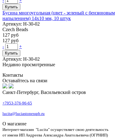
-
+
Купить
Бусина многоугольная (цвет - зеленый с бензиновым
напылением) 14х10 мм, 10 штук
Артикул: Н-30-02
Czech Beads
127 руб
127 руб
-
+
Купить
Артикул: Н-30-02
Недавно просмотренные
Контакты
Оставайтесь на связи
Санкт-Петербург, Васильевский остров
+7953-376-96-65
lucita@luciastonesspb.ru
О магазине
Интернет-магазин "Lucita" осуществляет свою деятельность
от имени ИП Андреева Александра Анатольевича (ОГРНИП)