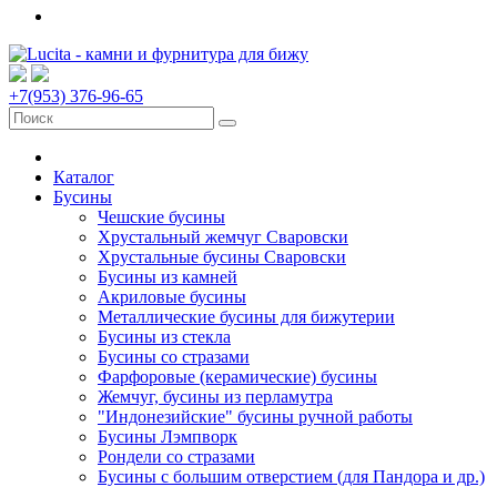
+7(953) 376-96-65
Каталог
Бусины
Чешские бусины
Хрустальный жемчуг Сваровски
Хрустальные бусины Сваровски
Бусины из камней
Акриловые бусины
Металлические бусины для бижутерии
Бусины из стекла
Бусины со стразами
Фарфоровые (керамические) бусины
Жемчуг, бусины из перламутра
"Индонезийские" бусины ручной работы
Бусины Лэмпворк
Рондели со стразами
Бусины с большим отверстием (для Пандора и др.)