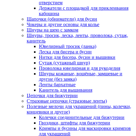
отверстием
Держатели с площадкой для приклеивания
кабошона
Шапочки (обниматели) для бусин
Чокеры и другие основы для колье
Шнуры на шею с замком
Шнуры, тросик, леска, ленты, проволока, сутаж,
канитель
Ювелирный тросик (ланка)
Леска для бисера и бусин
Нитки для бисера, бусин и вышивки
Сутаж (сутажный шнур)
Проволока ювелирная и для рукоделия
Шнуры кожаные, вощёные, замшевые и
другие (без замка)
Ленты бархатные
Канитель для вышивания
Цепочки для бижутерии
Стразовые цепочки (стразовые ленты)
Полезные мелочи для украшений (пины, колечки,
концевики и другое)
Колечки соединительные для бижутерии
Гвоздики, штифты для бижутерии
Кримпы и бусины для маскировки кримпов
для украшений