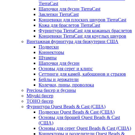
TierraCast
Шапочки для бусин TierraCast
Заклепки TierraCast
Концевики для плоских шнуров TierraCast
Кожа для браслетов TierraCast
Фурнитура TierraCast для кожаных браслетов
Концевики TierraCast для круглых шнуров
Винтажная фурнитура для бижутерии США
Подвески
Коннекторы
Штампы
Шапочки для бусин
Основы для серег и клипс
Сеттинги для камей, кабошонов и стразов
Бейлы и держатели
Колечки, пины, проволока
Preciosa бисер и бусины
Miyuki бисер
TOHO бисер
Фурнитура Quest Beads & Cast (США)
Подвески Quest Beads & Cast (США)
Основы для брошей Quest Beads & Cast
(США)
Основы для серег Quest Beads & Cast (США)
Коннекторы и разделители Quest Beads &