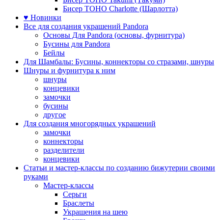
Бисер TOHO Charlotte (Шарлотта)
♥ Новинки
Все для создания украшений Pandora
Основы Для Pandora (основы, фурнитура)
Бусины для Pandora
Бейлы
Для Шамбалы: Бусины, коннекторы со стразами, шнуры
Шнуры и фурнитура к ним
шнуры
концевики
замочки
бусины
другое
Для создания многорядных украшений
замочки
коннекторы
разделители
концевики
Статьи и мастер-классы по созданию бижутерии своими
руками
Мастер-классы
Серьги
Браслеты
Украшения на шею