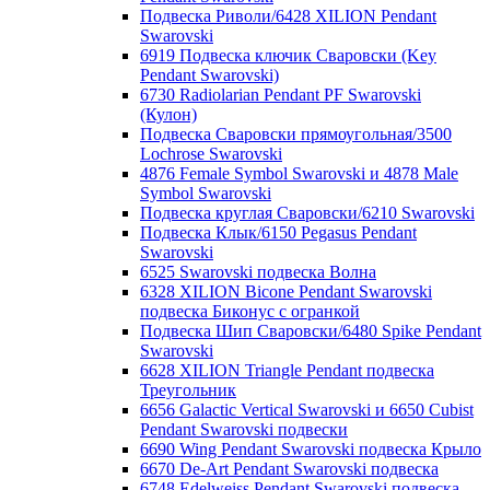
Подвеска Риволи/6428 XILION Pendant
Swarovski
6919 Подвеска ключик Сваровски (Key
Pendant Swarovski)
6730 Radiolarian Pendant PF Swarovski
(Кулон)
Подвеска Сваровски прямоугольная/3500
Lochrose Swarovski
4876 Female Symbol Swarovski и 4878 Male
Symbol Swarovski
Подвеска круглая Сваровски/6210 Swarovski
Подвеска Клык/6150 Pegasus Pendant
Swarovski
6525 Swarovski подвеска Волна
6328 XILION Bicone Pendant Swarovski
подвеска Биконус c огранкой
Подвеска Шип Сваровски/6480 Spike Pendant
Swarovski
6628 XILION Triangle Pendant подвеска
Треугольник
6656 Galactic Vertical Swarovski и 6650 Cubist
Pendant Swarovski подвески
6690 Wing Pendant Swarovski подвеска Крыло
6670 De-Art Pendant Swarovski подвеска
6748 Edelweiss Pendant Swarovski подвеска