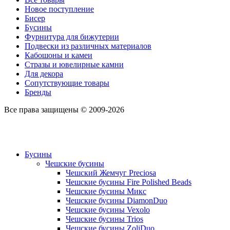
Новое поступление
Бисер
Бусины
Фурнитура для бижутерии
Подвески из различных материалов
Кабошоны и камеи
Стразы и ювелирные камни
Для декора
Сопутствующие товары
Бренды
Все права защищены © 2009-2026
Бусины
Чешские бусины
Чешский Жемчуг Preciosa
Чешские бусины Fire Polished Beads
Чешские бусины Микс
Чешские бусины DiamonDuo
Чешские бусины Vexolo
Чешские бусины Trios
Чешские бусины ZoliDuo