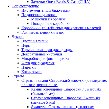
Замочки Quest Beads & Cast (США)
Сопутствующие
Инструменты для бижутерии
Подарочная упаковка
Мешочки из органзы
Подарочные коробочки
Коробочки (контейнеры) для хранения мелочей
Грипперы, ценники и др.
Декоры
Цветы из ткани
Перья
Термоаппликации для одежды
Декоративные кисточки
Микробисер и фимо нарезка
Фетр для рукоделия
Пайетки
Кожа, замша
Стразы
Стразы и камни Сваровски/Swarovski (ювелирные,
плоские, пришивные)
Камни ювелирные Сваровски / Swarovski
(больше 6 мм)
Стразы ювелирные Сваровски/Swarovski
(меньше 5 мм)
Swarovski Стразы плоские (с плоским