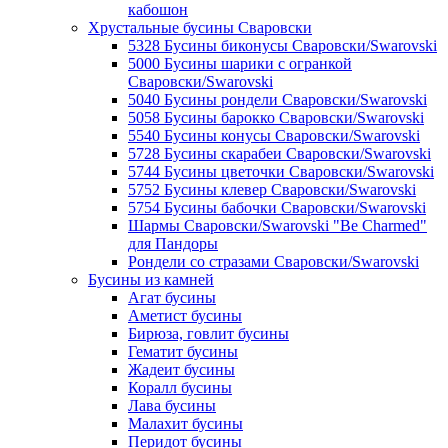
кабошон
Хрустальные бусины Сваровски
5328 Бусины биконусы Сваровски/Swarovski
5000 Бусины шарики с огранкой
Сваровски/Swarovski
5040 Бусины рондели Сваровски/Swarovski
5058 Бусины барокко Сваровски/Swarovski
5540 Бусины конусы Сваровски/Swarovski
5728 Бусины скарабеи Сваровски/Swarovski
5744 Бусины цветочки Сваровски/Swarovski
5752 Бусины клевер Сваровски/Swarovski
5754 Бусины бабочки Сваровски/Swarovski
Шармы Сваровски/Swarovski "Be Charmed"
для Пандоры
Рондели со стразами Сваровски/Swarovski
Бусины из камней
Агат бусины
Аметист бусины
Бирюза, говлит бусины
Гематит бусины
Жадеит бусины
Коралл бусины
Лава бусины
Малахит бусины
Перидот бусины