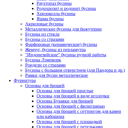
Раухтопаз бусины
Родохрозит и родонит бусины
Хризоколла бусины
Яшма бусины
Акриловые бусины
Металлические бусины для бижутерии
Бусины из стекла
Бусины со стразами
Фарфоровые (керамические) бусины
Жемчуг, бусины из перламутра
"Индонезийские" бусины ручной работы
Бусины Лэмпворк
Рондели со стразами
Бусины с большим отверстием (для Пандора и др.)
Рамки для бусин металлические
Фурнитура
Основы для брошей
Основы для брошей простые
Основы для брошей в виде иголочки
Основы Булавки для брошей
Основы для брошей с филигранью
Основы для брошей с сеттингом для камеи
или кабошона
Основы для брошей с площадкой
Основы для брошей с петельками