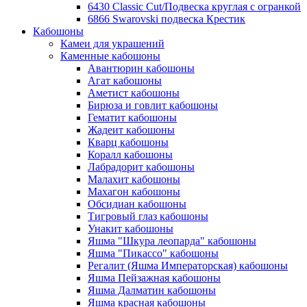
6430 Classic Cut/Подвеска круглая с огранкой
6866 Swarovski подвеска Крестик
Кабошоны
Камеи для украшений
Каменные кабошоны
Авантюрин кабошоны
Агат кабошоны
Аметист кабошоны
Бирюза и говлит кабошоны
Гематит кабошоны
Жадеит кабошоны
Кварц кабошоны
Коралл кабошоны
Лабрадорит кабошоны
Малахит кабошоны
Махагон кабошоны
Обсидиан кабошоны
Тигровый глаз кабошоны
Унакит кабошоны
Яшма "Шкура леопарда" кабошоны
Яшма "Пикассо" кабошоны
Регалит (Яшма Императорская) кабошоны
Яшма Пейзажная кабошоны
Яшма Далматин кабошоны
Яшма красная кабошоны