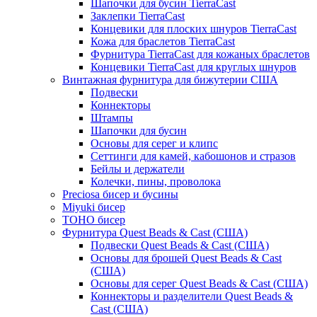
Шапочки для бусин TierraCast
Заклепки TierraCast
Концевики для плоских шнуров TierraCast
Кожа для браслетов TierraCast
Фурнитура TierraCast для кожаных браслетов
Концевики TierraCast для круглых шнуров
Винтажная фурнитура для бижутерии США
Подвески
Коннекторы
Штампы
Шапочки для бусин
Основы для серег и клипс
Сеттинги для камей, кабошонов и стразов
Бейлы и держатели
Колечки, пины, проволока
Preciosa бисер и бусины
Miyuki бисер
TOHO бисер
Фурнитура Quest Beads & Cast (США)
Подвески Quest Beads & Cast (США)
Основы для брошей Quest Beads & Cast
(США)
Основы для серег Quest Beads & Cast (США)
Коннекторы и разделители Quest Beads &
Cast (США)