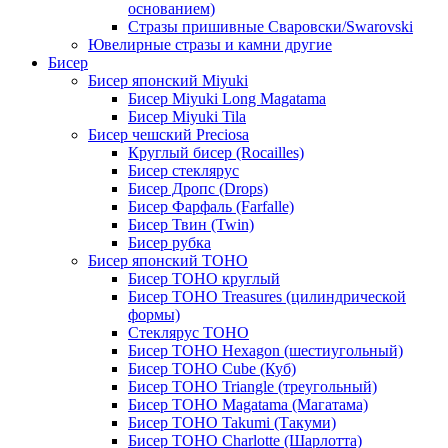
основанием)
Стразы пришивные Сваровски/Swarovski
Ювелирные стразы и камни другие
Бисер
Бисер японский Miyuki
Бисер Miyuki Long Magatama
Бисер Miyuki Tila
Бисер чешский Preciosa
Круглый бисер (Rocailles)
Бисер стеклярус
Бисер Дропс (Drops)
Бисер Фарфаль (Farfalle)
Бисер Твин (Twin)
Бисер рубка
Бисер японский TOHO
Бисер TOHO круглый
Бисер TOHO Treasures (цилиндрической
формы)
Стеклярус TOHO
Бисер TOHO Hexagon (шестиугольный)
Бисер TOHO Cube (Куб)
Бисер TOHO Triangle (треугольный)
Бисер TOHO Magatama (Магатама)
Бисер TOHO Takumi (Такуми)
Бисер TOHO Charlotte (Шарлотта)