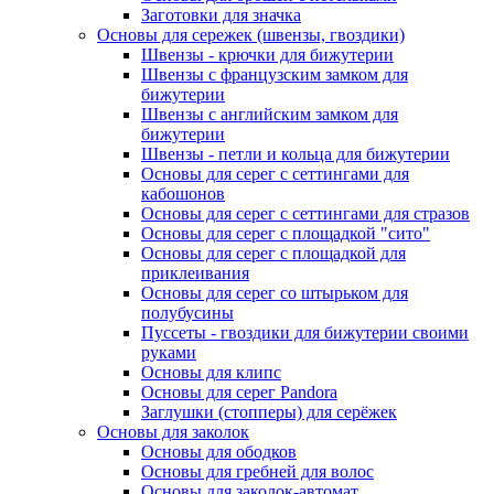
Заготовки для значка
Основы для сережек (швензы, гвоздики)
Швензы - крючки для бижутерии
Швензы с французским замком для
бижутерии
Швензы с английским замком для
бижутерии
Швензы - петли и кольца для бижутерии
Основы для серег с сеттингами для
кабошонов
Основы для серег с сеттингами для стразов
Основы для серег с площадкой "сито"
Основы для серег с площадкой для
приклеивания
Основы для серег со штырьком для
полубусины
Пуссеты - гвоздики для бижутерии своими
руками
Основы для клипс
Основы для серег Pandora
Заглушки (стопперы) для серёжек
Основы для заколок
Основы для ободков
Основы для гребней для волос
Основы для заколок-автомат