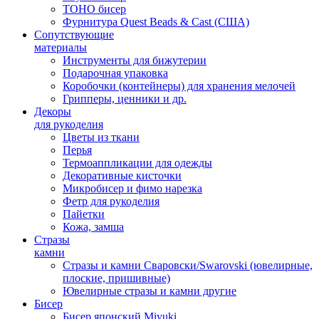
TOHO бисер
Фурнитура Quest Beads & Cast (США)
Сопутствующие
материалы
Инструменты для бижутерии
Подарочная упаковка
Коробочки (контейнеры) для хранения мелочей
Грипперы, ценники и др.
Декоры
для рукоделия
Цветы из ткани
Перья
Термоаппликации для одежды
Декоративные кисточки
Микробисер и фимо нарезка
Фетр для рукоделия
Пайетки
Кожа, замша
Стразы
камни
Стразы и камни Сваровски/Swarovski (ювелирные,
плоские, пришивные)
Ювелирные стразы и камни другие
Бисер
Бисер японский Miyuki