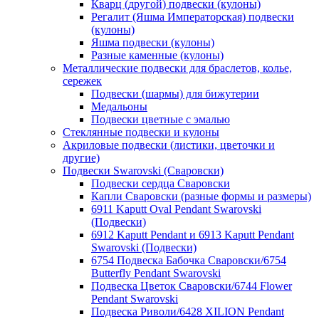
Кварц (другой) подвески (кулоны)
Регалит (Яшма Императорская) подвески
(кулоны)
Яшма подвески (кулоны)
Разные каменные (кулоны)
Металлические подвески для браслетов, колье,
сережек
Подвески (шармы) для бижутерии
Медальоны
Подвески цветные с эмалью
Стеклянные подвески и кулоны
Акриловые подвески (листики, цветочки и
другие)
Подвески Swarovski (Сваровски)
Подвески сердца Сваровски
Капли Сваровски (разные формы и размеры)
6911 Kaputt Oval Pendant Swarovski
(Подвески)
6912 Kaputt Pendant и 6913 Kaputt Pendant
Swarovski (Подвески)
6754 Подвеска Бабочка Сваровски/6754
Butterfly Pendant Swarovski
Подвеска Цветок Сваровски/6744 Flower
Pendant Swarovski
Подвеска Риволи/6428 XILION Pendant