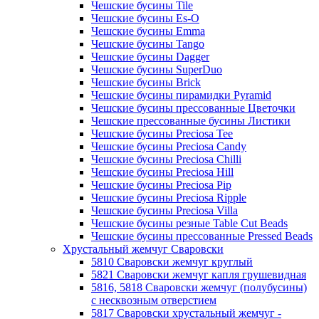
Чешские бусины Tile
Чешские бусины Es-O
Чешские бусины Emma
Чешские бусины Tango
Чешские бусины Dagger
Чешские бусины SuperDuo
Чешские бусины Brick
Чешские бусины пирамидки Pyramid
Чешские бусины прессованные Цветочки
Чешские прессованные бусины Листики
Чешские бусины Preciosa Tee
Чешские бусины Preciosa Candy
Чешские бусины Preciosa Chilli
Чешские бусины Preciosa Hill
Чешские бусины Preciosa Pip
Чешские бусины Preciosa Ripple
Чешские бусины Preciosa Villa
Чешские бусины резные Table Cut Beads
Чешские бусины прессованные Pressed Beads
Хрустальный жемчуг Сваровски
5810 Сваровски жемчуг круглый
5821 Сваровски жемчуг капля грушевидная
5816, 5818 Сваровски жемчуг (полубусины)
с несквозным отверстием
5817 Сваровски хрустальный жемчуг -