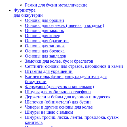
Рамки для бусин металлические
Фурнитура
для бижутерии
Основы для брошей
Основы для сережек (швензы, гвоздики)
Основы для заколок
Основы для колец
Основы для браслетов
Основы для запонок
Основы для брелока
Основы для закладок
Замочки для колье, бус и браслетов
Сеттинги-основы для стразов, кабошонов и камей
Штампы для украшений
Коннекторы, филиграни, разделители для
бижутерии
Фермуары (для сумок и кошельков)
Шнуры для мобильного телефона
Держатели и бейлы для кулонов и подвесок
Шапочки (обниматели) для бусин
Чокеры и другие основы для колье
Шнуры на шею с замком
Шнуры, тросик, леска, ленты, проволока, сутаж,
канитель