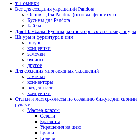
♥ Новинки
Все для создания украшений Pandora
Основы Для Pandora (основы, фурнитура)
Бусины для Pandora
Бейлы
Для Шамбалы: Бусины, коннекторы со стразами, шнуры
Шнуры и фурнитура к ним
шнуры
концевики
замочки
бусины
другое
Для создания многорядных украшений
замочки
коннекторы
разделители
концевики
Статьи и мастер-классы по созданию бижутерии своими
руками
Мастер-классы
Серьги
Браслеты
Украшения на шею
Броши
Кольца