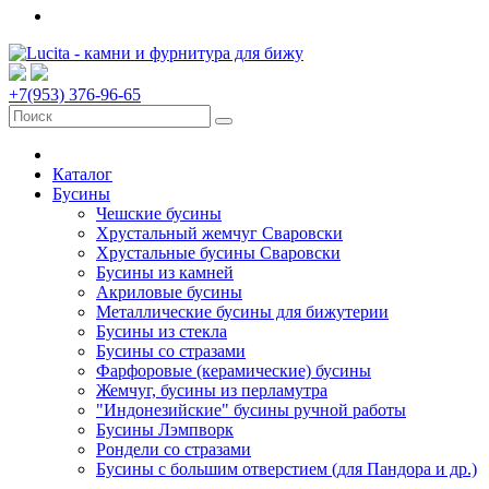
+7(953) 376-96-65
Каталог
Бусины
Чешские бусины
Хрустальный жемчуг Сваровски
Хрустальные бусины Сваровски
Бусины из камней
Акриловые бусины
Металлические бусины для бижутерии
Бусины из стекла
Бусины со стразами
Фарфоровые (керамические) бусины
Жемчуг, бусины из перламутра
"Индонезийские" бусины ручной работы
Бусины Лэмпворк
Рондели со стразами
Бусины с большим отверстием (для Пандора и др.)