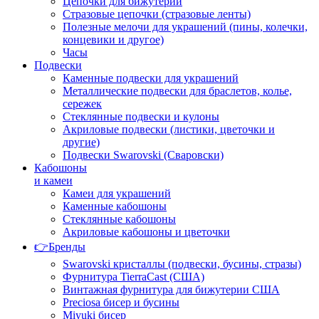
Цепочки для бижутерии
Стразовые цепочки (стразовые ленты)
Полезные мелочи для украшений (пины, колечки,
концевики и другое)
Часы
Подвески
Каменные подвески для украшений
Металлические подвески для браслетов, колье,
сережек
Стеклянные подвески и кулоны
Акриловые подвески (листики, цветочки и
другие)
Подвески Swarovski (Сваровски)
Кабошоны
и камеи
Камеи для украшений
Каменные кабошоны
Стеклянные кабошоны
Акриловые кабошоны и цветочки
👉Бренды
Swarovski кристаллы (подвески, бусины, стразы)
Фурнитура TierraCast (США)
Винтажная фурнитура для бижутерии США
Preciosa бисер и бусины
Miyuki бисер