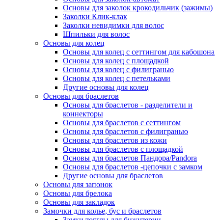
Основы для заколок крокодильчик (зажимы)
Заколки Клик-клак
Заколки невидимки для волос
Шпильки для волос
Основы для колец
Основы для колец с сеттингом для кабошона
Основы для колец с площадкой
Основы для колец с филигранью
Основы для колец с петельками
Другие основы для колец
Основы для браслетов
Основы для браслетов - разделители и
коннекторы
Основы для браслетов с сеттингом
Основы для браслетов с филигранью
Основы для браслетов из кожи
Основы для браслетов с площадкой
Основы для браслетов Пандора/Pandora
Основы для браслетов -цепочки с замком
Другие основы для браслетов
Основы для запонок
Основы для брелока
Основы для закладок
Замочки для колье, бус и браслетов
Замки тогглы для бижутерии