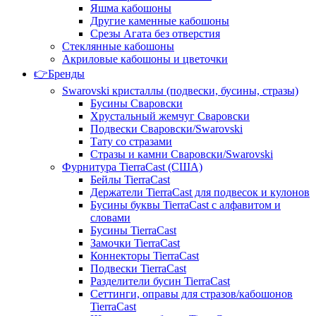
Яшма кабошоны
Другие каменные кабошоны
Срезы Агата без отверстия
Стеклянные кабошоны
Акриловые кабошоны и цветочки
👉Бренды
Swarovski кристаллы (подвески, бусины, стразы)
Бусины Сваровски
Хрустальный жемчуг Сваровски
Подвески Сваровски/Swarovski
Тату со стразами
Стразы и камни Сваровски/Swarovski
Фурнитура TierraCast (США)
Бейлы TierraCast
Держатели TierraCast для подвесок и кулонов
Бусины буквы TierraCast с алфавитом и
словами
Бусины TierraCast
Замочки TierraCast
Коннекторы TierraCast
Подвески TierraCast
Разделители бусин TierraCast
Сеттинги, оправы для стразов/кабошонов
TierraCast