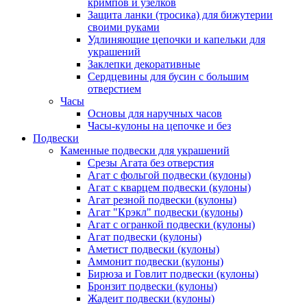
кримпов и узелков
Защита ланки (тросика) для бижутерии
своими руками
Удлиняющие цепочки и капельки для
украшений
Заклепки декоративные
Сердцевины для бусин с большим
отверстием
Часы
Основы для наручных часов
Часы-кулоны на цепочке и без
Подвески
Каменные подвески для украшений
Срезы Агата без отверстия
Агат с фольгой подвески (кулоны)
Агат с кварцем подвески (кулоны)
Агат резной подвески (кулоны)
Агат "Крэкл" подвески (кулоны)
Агат с огранкой подвески (кулоны)
Агат подвески (кулоны)
Аметист подвески (кулоны)
Аммонит подвески (кулоны)
Бирюза и Говлит подвески (кулоны)
Бронзит подвески (кулоны)
Жадеит подвески (кулоны)