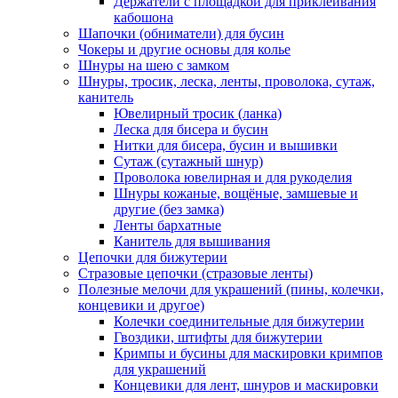
Держатели с площадкой для приклеивания
кабошона
Шапочки (обниматели) для бусин
Чокеры и другие основы для колье
Шнуры на шею с замком
Шнуры, тросик, леска, ленты, проволока, сутаж,
канитель
Ювелирный тросик (ланка)
Леска для бисера и бусин
Нитки для бисера, бусин и вышивки
Сутаж (сутажный шнур)
Проволока ювелирная и для рукоделия
Шнуры кожаные, вощёные, замшевые и
другие (без замка)
Ленты бархатные
Канитель для вышивания
Цепочки для бижутерии
Стразовые цепочки (стразовые ленты)
Полезные мелочи для украшений (пины, колечки,
концевики и другое)
Колечки соединительные для бижутерии
Гвоздики, штифты для бижутерии
Кримпы и бусины для маскировки кримпов
для украшений
Концевики для лент, шнуров и маскировки