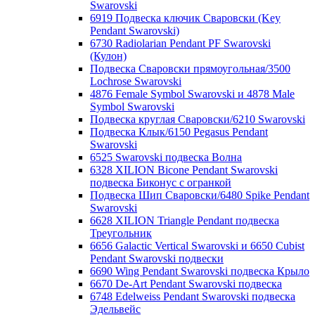
Swarovski
6919 Подвеска ключик Сваровски (Key
Pendant Swarovski)
6730 Radiolarian Pendant PF Swarovski
(Кулон)
Подвеска Сваровски прямоугольная/3500
Lochrose Swarovski
4876 Female Symbol Swarovski и 4878 Male
Symbol Swarovski
Подвеска круглая Сваровски/6210 Swarovski
Подвеска Клык/6150 Pegasus Pendant
Swarovski
6525 Swarovski подвеска Волна
6328 XILION Bicone Pendant Swarovski
подвеска Биконус c огранкой
Подвеска Шип Сваровски/6480 Spike Pendant
Swarovski
6628 XILION Triangle Pendant подвеска
Треугольник
6656 Galactic Vertical Swarovski и 6650 Cubist
Pendant Swarovski подвески
6690 Wing Pendant Swarovski подвеска Крыло
6670 De-Art Pendant Swarovski подвеска
6748 Edelweiss Pendant Swarovski подвеска
Эдельвейс