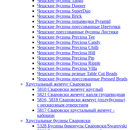
Чешские бусины Tango
Чешские бусины Dagger
Чешские бусины SuperDuo
Чешские бусины Brick
Чешские бусины пирамидки Pyramid
Чешские бусины прессованные Цветочки
Чешские прессованные бусины Листики
Чешские бусины Preciosa Tee
Чешские бусины Preciosa Candy
Чешские бусины Preciosa Chilli
Чешские бусины Preciosa Hill
Чешские бусины Preciosa Pip
Чешские бусины Preciosa Ripple
Чешские бусины Preciosa Villa
Чешские бусины резные Table Cut Beads
Чешские бусины прессованные Pressed Beads
Хрустальный жемчуг Сваровски
5810 Сваровски жемчуг круглый
5821 Сваровски жемчуг капля грушевидная
5816, 5818 Сваровски жемчуг (полубусины)
с несквозным отверстием
5817 Сваровски хрустальный жемчуг -
кабошон
Хрустальные бусины Сваровски
5328 Бусины биконусы Сваровски/Swarovski