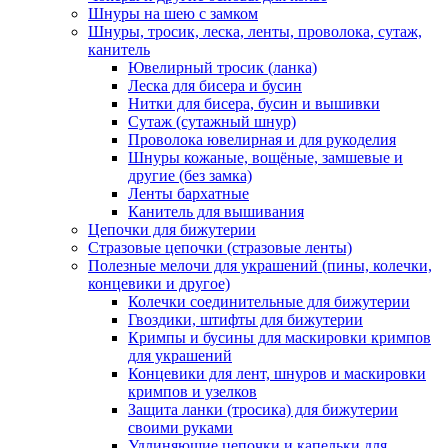
Шнуры на шею с замком
Шнуры, тросик, леска, ленты, проволока, сутаж,
канитель
Ювелирный тросик (ланка)
Леска для бисера и бусин
Нитки для бисера, бусин и вышивки
Сутаж (сутажный шнур)
Проволока ювелирная и для рукоделия
Шнуры кожаные, вощёные, замшевые и
другие (без замка)
Ленты бархатные
Канитель для вышивания
Цепочки для бижутерии
Стразовые цепочки (стразовые ленты)
Полезные мелочи для украшений (пины, колечки,
концевики и другое)
Колечки соединительные для бижутерии
Гвоздики, штифты для бижутерии
Кримпы и бусины для маскировки кримпов
для украшений
Концевики для лент, шнуров и маскировки
кримпов и узелков
Защита ланки (тросика) для бижутерии
своими руками
Удлиняющие цепочки и капельки для