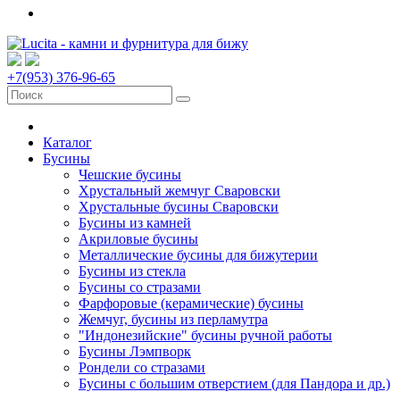
+7(953) 376-96-65
Каталог
Бусины
Чешские бусины
Хрустальный жемчуг Сваровски
Хрустальные бусины Сваровски
Бусины из камней
Акриловые бусины
Металлические бусины для бижутерии
Бусины из стекла
Бусины со стразами
Фарфоровые (керамические) бусины
Жемчуг, бусины из перламутра
"Индонезийские" бусины ручной работы
Бусины Лэмпворк
Рондели со стразами
Бусины с большим отверстием (для Пандора и др.)