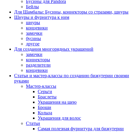
Бусины для Pandora
Бейлы
Для Шамбалы: Бусины, коннекторы со стразами, шнуры
Шнуры и фурнитура к ним
шнуры
концевики
замочки
бусины
другое
Для создания многорядных украшений
замочки
коннекторы
разделители
концевики
Статьи и мастер-классы по созданию бижутерии своими
руками
Мастер-классы
Серьги
Браслеты
Украшения на шею
Броши
Кольца
Украшения для волос
Статьи
Самая полезная фурнитура для бижутерии