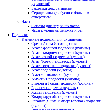
украшений
Заклепки декоративные
Сердцевины для бусин с большим
отверстием
Часы
Основы для наручных часов
Часы-кулоны на цепочке и без
Подвески
Каменные подвески для украшений
Срезы Агата без отверстия
Агат с фольгой подвески (кулоны)
Агат с кварцем подвески (кулоны)
Агат резной подвески (кулоны)
Агат "Крэкл" подвески (кулоны)
Агат с огранкой подвески (кулоны)
Агат подвески (кулоны)
Аметист подвески (кулоны)
Аммонит подвески (кулоны)
Бирюза и Говлит подвески (кулоны)
Бронзит подвески (кулоны)
Жадеит подвески (кулоны)
Кварц (другой) подвески (кулоны)
Регалит (Яшма Императорская) подвески
(кулоны)
Яшма подвески (кулоны)