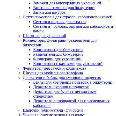
Замочки для многорядных украшений
Винтовые замочки для бижутерии
Замки для шнуров
Сеттинги-основы для стразов, кабошонов и камей
Сеттинги оправы для стразов
Сеттинги - основы, оправы для кабошонов и
камей
Штампы для украшений
Коннекторы, филиграни, разделители для
бижутерии
Коннекторы для бижутерии
Разделители для бижутерии
Филиграни для украшений
Коннекторы с камнями для украшений
Фермуары (для сумок и кошельков)
Шнуры для мобильного телефона
Держатели и бейлы для кулонов и подвесок
Бейлы для крепления подвесок в бижутерии
Держатели кулонов и подвесок
Держатели для бусин с несквозным
отверстием
Держатели с площадкой для приклеивания
кабошона
Шапочки (обниматели) для бусин
Чокеры и другие основы для колье