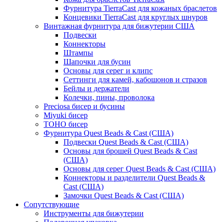
Фурнитура TierraCast для кожаных браслетов
Концевики TierraCast для круглых шнуров
Винтажная фурнитура для бижутерии США
Подвески
Коннекторы
Штампы
Шапочки для бусин
Основы для серег и клипс
Сеттинги для камей, кабошонов и стразов
Бейлы и держатели
Колечки, пины, проволока
Preciosa бисер и бусины
Miyuki бисер
TOHO бисер
Фурнитура Quest Beads & Cast (США)
Подвески Quest Beads & Cast (США)
Основы для брошей Quest Beads & Cast
(США)
Основы для серег Quest Beads & Cast (США)
Коннекторы и разделители Quest Beads &
Cast (США)
Замочки Quest Beads & Cast (США)
Сопутствующие
Инструменты для бижутерии