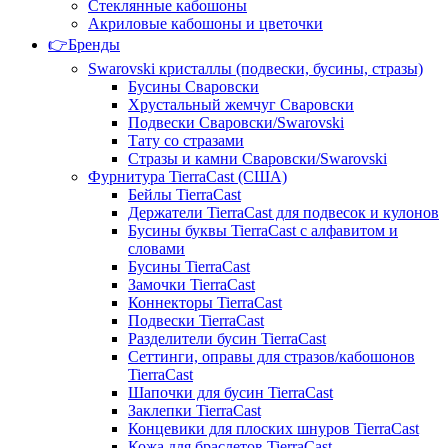
Стеклянные кабошоны
Акриловые кабошоны и цветочки
👉Бренды
Swarovski кристаллы (подвески, бусины, стразы)
Бусины Сваровски
Хрустальный жемчуг Сваровски
Подвески Сваровски/Swarovski
Тату со стразами
Стразы и камни Сваровски/Swarovski
Фурнитура TierraCast (США)
Бейлы TierraCast
Держатели TierraCast для подвесок и кулонов
Бусины буквы TierraCast с алфавитом и
словами
Бусины TierraCast
Замочки TierraCast
Коннекторы TierraCast
Подвески TierraCast
Разделители бусин TierraCast
Сеттинги, оправы для стразов/кабошонов
TierraCast
Шапочки для бусин TierraCast
Заклепки TierraCast
Концевики для плоских шнуров TierraCast
Кожа для браслетов TierraCast