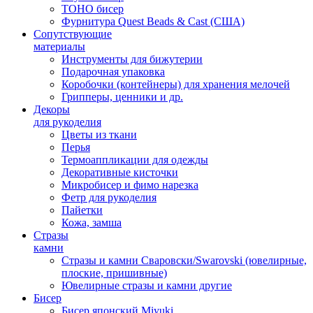
TOHO бисер
Фурнитура Quest Beads & Cast (США)
Сопутствующие
материалы
Инструменты для бижутерии
Подарочная упаковка
Коробочки (контейнеры) для хранения мелочей
Грипперы, ценники и др.
Декоры
для рукоделия
Цветы из ткани
Перья
Термоаппликации для одежды
Декоративные кисточки
Микробисер и фимо нарезка
Фетр для рукоделия
Пайетки
Кожа, замша
Стразы
камни
Стразы и камни Сваровски/Swarovski (ювелирные,
плоские, пришивные)
Ювелирные стразы и камни другие
Бисер
Бисер японский Miyuki