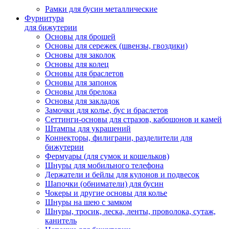
Рамки для бусин металлические
Фурнитура
для бижутерии
Основы для брошей
Основы для сережек (швензы, гвоздики)
Основы для заколок
Основы для колец
Основы для браслетов
Основы для запонок
Основы для брелока
Основы для закладок
Замочки для колье, бус и браслетов
Сеттинги-основы для стразов, кабошонов и камей
Штампы для украшений
Коннекторы, филиграни, разделители для
бижутерии
Фермуары (для сумок и кошельков)
Шнуры для мобильного телефона
Держатели и бейлы для кулонов и подвесок
Шапочки (обниматели) для бусин
Чокеры и другие основы для колье
Шнуры на шею с замком
Шнуры, тросик, леска, ленты, проволока, сутаж,
канитель