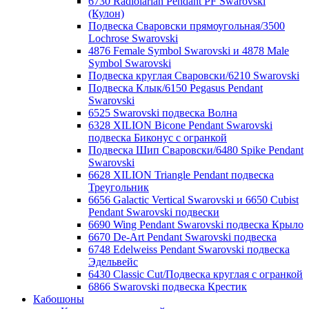
6730 Radiolarian Pendant PF Swarovski
(Кулон)
Подвеска Сваровски прямоугольная/3500
Lochrose Swarovski
4876 Female Symbol Swarovski и 4878 Male
Symbol Swarovski
Подвеска круглая Сваровски/6210 Swarovski
Подвеска Клык/6150 Pegasus Pendant
Swarovski
6525 Swarovski подвеска Волна
6328 XILION Bicone Pendant Swarovski
подвеска Биконус c огранкой
Подвеска Шип Сваровски/6480 Spike Pendant
Swarovski
6628 XILION Triangle Pendant подвеска
Треугольник
6656 Galactic Vertical Swarovski и 6650 Cubist
Pendant Swarovski подвески
6690 Wing Pendant Swarovski подвеска Крыло
6670 De-Art Pendant Swarovski подвеска
6748 Edelweiss Pendant Swarovski подвеска
Эдельвейс
6430 Classic Cut/Подвеска круглая с огранкой
6866 Swarovski подвеска Крестик
Кабошоны