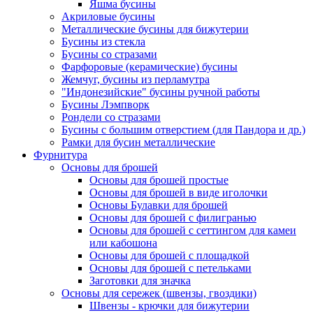
Яшма бусины
Акриловые бусины
Металлические бусины для бижутерии
Бусины из стекла
Бусины со стразами
Фарфоровые (керамические) бусины
Жемчуг, бусины из перламутра
"Индонезийские" бусины ручной работы
Бусины Лэмпворк
Рондели со стразами
Бусины с большим отверстием (для Пандора и др.)
Рамки для бусин металлические
Фурнитура
Основы для брошей
Основы для брошей простые
Основы для брошей в виде иголочки
Основы Булавки для брошей
Основы для брошей с филигранью
Основы для брошей с сеттингом для камеи
или кабошона
Основы для брошей с площадкой
Основы для брошей с петельками
Заготовки для значка
Основы для сережек (швензы, гвоздики)
Швензы - крючки для бижутерии