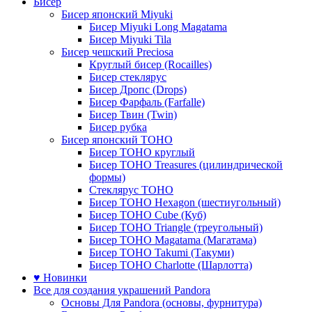
Бисер
Бисер японский Miyuki
Бисер Miyuki Long Magatama
Бисер Miyuki Tila
Бисер чешский Preciosa
Круглый бисер (Rocailles)
Бисер стеклярус
Бисер Дропс (Drops)
Бисер Фарфаль (Farfalle)
Бисер Твин (Twin)
Бисер рубка
Бисер японский TOHO
Бисер TOHO круглый
Бисер TOHO Treasures (цилиндрической
формы)
Стеклярус TOHO
Бисер TOHO Hexagon (шестиугольный)
Бисер TOHO Cube (Куб)
Бисер TOHO Triangle (треугольный)
Бисер TOHO Magatama (Магатама)
Бисер TOHO Takumi (Такуми)
Бисер TOHO Charlotte (Шарлотта)
♥ Новинки
Все для создания украшений Pandora
Основы Для Pandora (основы, фурнитура)