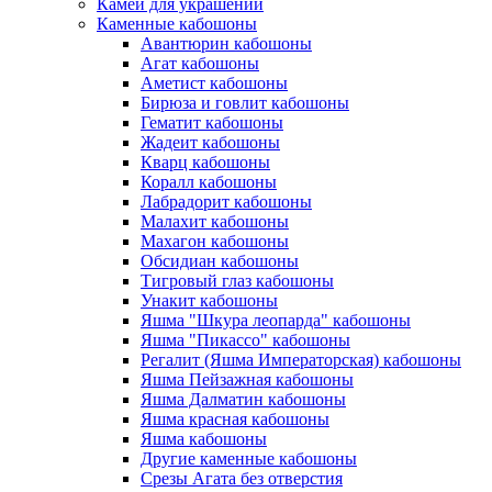
Камеи для украшений
Каменные кабошоны
Авантюрин кабошоны
Агат кабошоны
Аметист кабошоны
Бирюза и говлит кабошоны
Гематит кабошоны
Жадеит кабошоны
Кварц кабошоны
Коралл кабошоны
Лабрадорит кабошоны
Малахит кабошоны
Махагон кабошоны
Обсидиан кабошоны
Тигровый глаз кабошоны
Унакит кабошоны
Яшма "Шкура леопарда" кабошоны
Яшма "Пикассо" кабошоны
Регалит (Яшма Императорская) кабошоны
Яшма Пейзажная кабошоны
Яшма Далматин кабошоны
Яшма красная кабошоны
Яшма кабошоны
Другие каменные кабошоны
Срезы Агата без отверстия