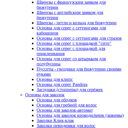
Швензы с французским замком для
бижутерии
Швензы с английским замком для
бижутерии
Швензы - петли и кольца для бижутерии
Основы для серег с сеттингами для
кабошонов
Основы для серег с сеттингами для стразов
Основы для серег с площадкой "сито"
Основы для серег с площадкой для
приклеивания
Основы для серег со штырьком для
полубусины
Пуссеты - гвоздики для бижутерии своими
руками
Основы для клипс
Основы для серег Pandora
Заглушки (стопперы) для серёжек
Основы для заколок
Основы для ободков
Основы для гребней для волос
Основы для заколок-автомат
Основы для заколок крокодильчик (зажимы)
Заколки Клик-клак
Заколки невидимки для волос