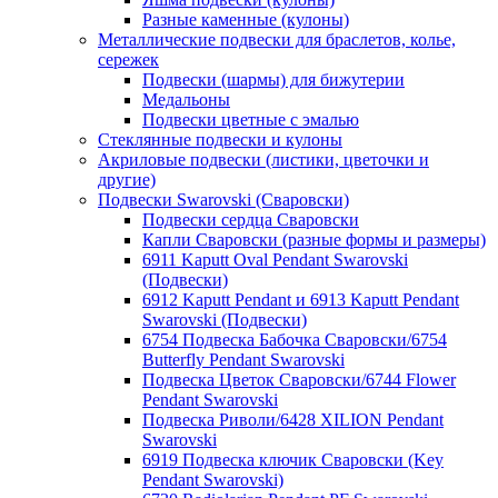
Разные каменные (кулоны)
Металлические подвески для браслетов, колье,
сережек
Подвески (шармы) для бижутерии
Медальоны
Подвески цветные с эмалью
Стеклянные подвески и кулоны
Акриловые подвески (листики, цветочки и
другие)
Подвески Swarovski (Сваровски)
Подвески сердца Сваровски
Капли Сваровски (разные формы и размеры)
6911 Kaputt Oval Pendant Swarovski
(Подвески)
6912 Kaputt Pendant и 6913 Kaputt Pendant
Swarovski (Подвески)
6754 Подвеска Бабочка Сваровски/6754
Butterfly Pendant Swarovski
Подвеска Цветок Сваровски/6744 Flower
Pendant Swarovski
Подвеска Риволи/6428 XILION Pendant
Swarovski
6919 Подвеска ключик Сваровски (Key
Pendant Swarovski)