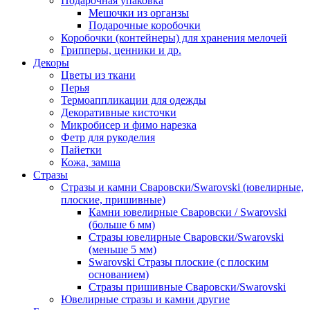
Подарочная упаковка
Мешочки из органзы
Подарочные коробочки
Коробочки (контейнеры) для хранения мелочей
Грипперы, ценники и др.
Декоры
Цветы из ткани
Перья
Термоаппликации для одежды
Декоративные кисточки
Микробисер и фимо нарезка
Фетр для рукоделия
Пайетки
Кожа, замша
Стразы
Стразы и камни Сваровски/Swarovski (ювелирные,
плоские, пришивные)
Камни ювелирные Сваровски / Swarovski
(больше 6 мм)
Стразы ювелирные Сваровски/Swarovski
(меньше 5 мм)
Swarovski Стразы плоские (с плоским
основанием)
Стразы пришивные Сваровски/Swarovski
Ювелирные стразы и камни другие