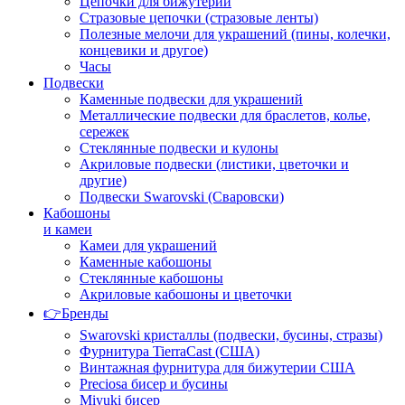
Цепочки для бижутерии
Стразовые цепочки (стразовые ленты)
Полезные мелочи для украшений (пины, колечки,
концевики и другое)
Часы
Подвески
Каменные подвески для украшений
Металлические подвески для браслетов, колье,
сережек
Стеклянные подвески и кулоны
Акриловые подвески (листики, цветочки и
другие)
Подвески Swarovski (Сваровски)
Кабошоны
и камеи
Камеи для украшений
Каменные кабошоны
Стеклянные кабошоны
Акриловые кабошоны и цветочки
👉Бренды
Swarovski кристаллы (подвески, бусины, стразы)
Фурнитура TierraCast (США)
Винтажная фурнитура для бижутерии США
Preciosa бисер и бусины
Miyuki бисер