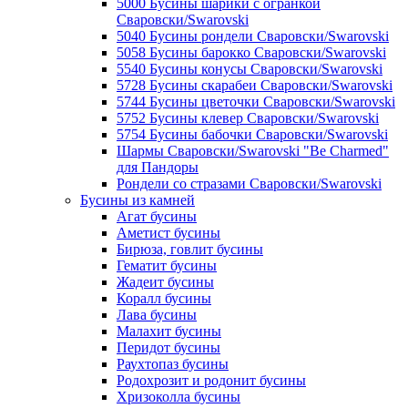
5000 Бусины шарики с огранкой
Сваровски/Swarovski
5040 Бусины рондели Сваровски/Swarovski
5058 Бусины барокко Сваровски/Swarovski
5540 Бусины конусы Сваровски/Swarovski
5728 Бусины скарабеи Сваровски/Swarovski
5744 Бусины цветочки Сваровски/Swarovski
5752 Бусины клевер Сваровски/Swarovski
5754 Бусины бабочки Сваровски/Swarovski
Шармы Сваровски/Swarovski "Be Charmed"
для Пандоры
Рондели со стразами Сваровски/Swarovski
Бусины из камней
Агат бусины
Аметист бусины
Бирюза, говлит бусины
Гематит бусины
Жадеит бусины
Коралл бусины
Лава бусины
Малахит бусины
Перидот бусины
Раухтопаз бусины
Родохрозит и родонит бусины
Хризоколла бусины