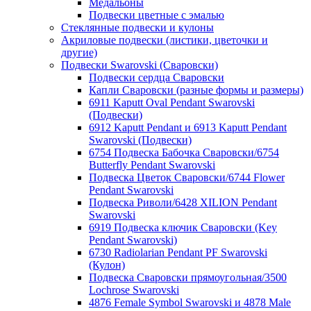
Медальоны
Подвески цветные с эмалью
Стеклянные подвески и кулоны
Акриловые подвески (листики, цветочки и
другие)
Подвески Swarovski (Сваровски)
Подвески сердца Сваровски
Капли Сваровски (разные формы и размеры)
6911 Kaputt Oval Pendant Swarovski
(Подвески)
6912 Kaputt Pendant и 6913 Kaputt Pendant
Swarovski (Подвески)
6754 Подвеска Бабочка Сваровски/6754
Butterfly Pendant Swarovski
Подвеска Цветок Сваровски/6744 Flower
Pendant Swarovski
Подвеска Риволи/6428 XILION Pendant
Swarovski
6919 Подвеска ключик Сваровски (Key
Pendant Swarovski)
6730 Radiolarian Pendant PF Swarovski
(Кулон)
Подвеска Сваровски прямоугольная/3500
Lochrose Swarovski
4876 Female Symbol Swarovski и 4878 Male