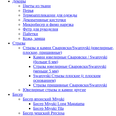
Декоры
Цветы из ткани
Перья
Термоаппликации для одежды
Декоративные кисточки
Микробисер и фимо нарезка
Фетр для рукоделия
Пайетки
Кожа, замша
Стразы
Стразы и камни Сваровски/Swarovski (ювелирные,
плоские, пришивные)
Камни ювелирные Сваровски / Swarovski
(больше 6 мм)
Стразы ювелирные Сваровски/Swarovski
(меньше 5 мм)
Swarovski Стразы плоские (с плоским
основанием)
Стразы пришивные Сваровски/Swarovski
Ювелирные стразы и камни другие
Бисер
Бисер японский Miyuki
Бисер Miyuki Long Magatama
Бисер Miyuki Tila
Бисер чешский Preciosa