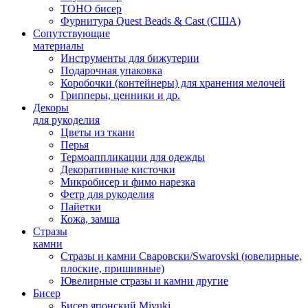
TOHO бисер
Фурнитура Quest Beads & Cast (США)
Сопутствующие
материалы
Инструменты для бижутерии
Подарочная упаковка
Коробочки (контейнеры) для хранения мелочей
Грипперы, ценники и др.
Декоры
для рукоделия
Цветы из ткани
Перья
Термоаппликации для одежды
Декоративные кисточки
Микробисер и фимо нарезка
Фетр для рукоделия
Пайетки
Кожа, замша
Стразы
камни
Стразы и камни Сваровски/Swarovski (ювелирные,
плоские, пришивные)
Ювелирные стразы и камни другие
Бисер
Бисер японский Miyuki