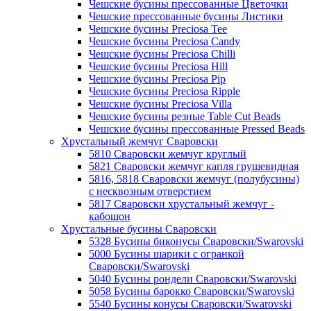
Чешские бусины прессованные Цветочки
Чешские прессованные бусины Листики
Чешские бусины Preciosa Tee
Чешские бусины Preciosa Candy
Чешские бусины Preciosa Chilli
Чешские бусины Preciosa Hill
Чешские бусины Preciosa Pip
Чешские бусины Preciosa Ripple
Чешские бусины Preciosa Villa
Чешские бусины резные Table Cut Beads
Чешские бусины прессованные Pressed Beads
Хрустальный жемчуг Сваровски
5810 Сваровски жемчуг круглый
5821 Сваровски жемчуг капля грушевидная
5816, 5818 Сваровски жемчуг (полубусины)
с несквозным отверстием
5817 Сваровски хрустальный жемчуг -
кабошон
Хрустальные бусины Сваровски
5328 Бусины биконусы Сваровски/Swarovski
5000 Бусины шарики с огранкой
Сваровски/Swarovski
5040 Бусины рондели Сваровски/Swarovski
5058 Бусины барокко Сваровски/Swarovski
5540 Бусины конусы Сваровски/Swarovski