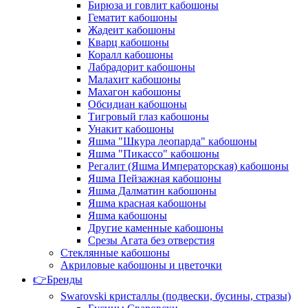
Бирюза и говлит кабошоны
Гематит кабошоны
Жадеит кабошоны
Кварц кабошоны
Коралл кабошоны
Лабрадорит кабошоны
Малахит кабошоны
Махагон кабошоны
Обсидиан кабошоны
Тигровый глаз кабошоны
Унакит кабошоны
Яшма "Шкура леопарда" кабошоны
Яшма "Пикассо" кабошоны
Регалит (Яшма Императорская) кабошоны
Яшма Пейзажная кабошоны
Яшма Далматин кабошоны
Яшма красная кабошоны
Яшма кабошоны
Другие каменные кабошоны
Срезы Агата без отверстия
Стеклянные кабошоны
Акриловые кабошоны и цветочки
👉Бренды
Swarovski кристаллы (подвески, бусины, стразы)