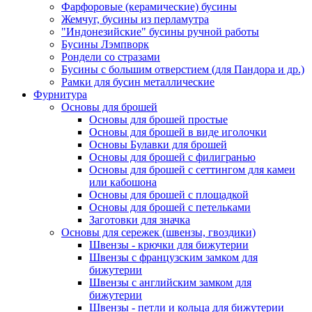
Фарфоровые (керамические) бусины
Жемчуг, бусины из перламутра
"Индонезийские" бусины ручной работы
Бусины Лэмпворк
Рондели со стразами
Бусины с большим отверстием (для Пандора и др.)
Рамки для бусин металлические
Фурнитура
Основы для брошей
Основы для брошей простые
Основы для брошей в виде иголочки
Основы Булавки для брошей
Основы для брошей с филигранью
Основы для брошей с сеттингом для камеи
или кабошона
Основы для брошей с площадкой
Основы для брошей с петельками
Заготовки для значка
Основы для сережек (швензы, гвоздики)
Швензы - крючки для бижутерии
Швензы с французским замком для
бижутерии
Швензы с английским замком для
бижутерии
Швензы - петли и кольца для бижутерии