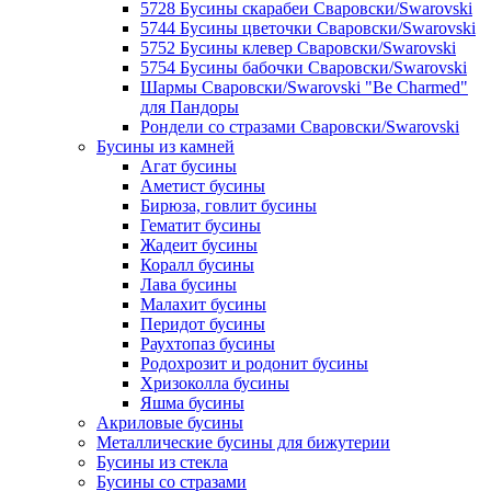
5728 Бусины скарабеи Сваровски/Swarovski
5744 Бусины цветочки Сваровски/Swarovski
5752 Бусины клевер Сваровски/Swarovski
5754 Бусины бабочки Сваровски/Swarovski
Шармы Сваровски/Swarovski "Be Charmed"
для Пандоры
Рондели со стразами Сваровски/Swarovski
Бусины из камней
Агат бусины
Аметист бусины
Бирюза, говлит бусины
Гематит бусины
Жадеит бусины
Коралл бусины
Лава бусины
Малахит бусины
Перидот бусины
Раухтопаз бусины
Родохрозит и родонит бусины
Хризоколла бусины
Яшма бусины
Акриловые бусины
Металлические бусины для бижутерии
Бусины из стекла
Бусины со стразами