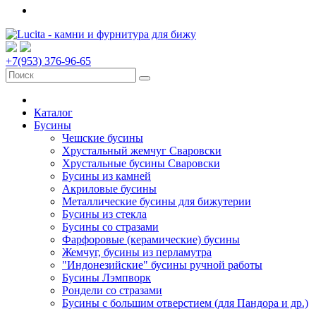
+7(953) 376-96-65
Каталог
Бусины
Чешские бусины
Хрустальный жемчуг Сваровски
Хрустальные бусины Сваровски
Бусины из камней
Акриловые бусины
Металлические бусины для бижутерии
Бусины из стекла
Бусины со стразами
Фарфоровые (керамические) бусины
Жемчуг, бусины из перламутра
"Индонезийские" бусины ручной работы
Бусины Лэмпворк
Рондели со стразами
Бусины с большим отверстием (для Пандора и др.)