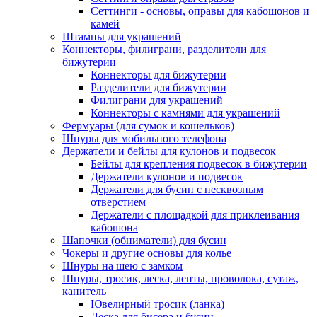
Сеттинги - основы, оправы для кабошонов и
камей
Штампы для украшений
Коннекторы, филиграни, разделители для
бижутерии
Коннекторы для бижутерии
Разделители для бижутерии
Филиграни для украшений
Коннекторы с камнями для украшений
Фермуары (для сумок и кошельков)
Шнуры для мобильного телефона
Держатели и бейлы для кулонов и подвесок
Бейлы для крепления подвесок в бижутерии
Держатели кулонов и подвесок
Держатели для бусин с несквозным
отверстием
Держатели с площадкой для приклеивания
кабошона
Шапочки (обниматели) для бусин
Чокеры и другие основы для колье
Шнуры на шею с замком
Шнуры, тросик, леска, ленты, проволока, сутаж,
канитель
Ювелирный тросик (ланка)
Леска для бисера и бусин