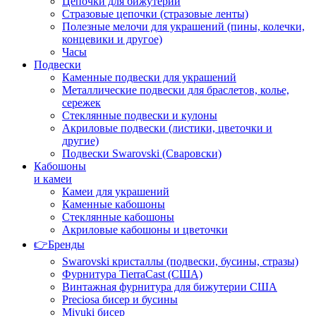
Цепочки для бижутерии
Стразовые цепочки (стразовые ленты)
Полезные мелочи для украшений (пины, колечки,
концевики и другое)
Часы
Подвески
Каменные подвески для украшений
Металлические подвески для браслетов, колье,
сережек
Стеклянные подвески и кулоны
Акриловые подвески (листики, цветочки и
другие)
Подвески Swarovski (Сваровски)
Кабошоны
и камеи
Камеи для украшений
Каменные кабошоны
Стеклянные кабошоны
Акриловые кабошоны и цветочки
👉Бренды
Swarovski кристаллы (подвески, бусины, стразы)
Фурнитура TierraCast (США)
Винтажная фурнитура для бижутерии США
Preciosa бисер и бусины
Miyuki бисер