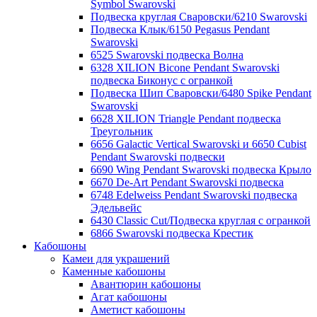
Symbol Swarovski
Подвеска круглая Сваровски/6210 Swarovski
Подвеска Клык/6150 Pegasus Pendant
Swarovski
6525 Swarovski подвеска Волна
6328 XILION Bicone Pendant Swarovski
подвеска Биконус c огранкой
Подвеска Шип Сваровски/6480 Spike Pendant
Swarovski
6628 XILION Triangle Pendant подвеска
Треугольник
6656 Galactic Vertical Swarovski и 6650 Cubist
Pendant Swarovski подвески
6690 Wing Pendant Swarovski подвеска Крыло
6670 De-Art Pendant Swarovski подвеска
6748 Edelweiss Pendant Swarovski подвеска
Эдельвейс
6430 Classic Cut/Подвеска круглая с огранкой
6866 Swarovski подвеска Крестик
Кабошоны
Камеи для украшений
Каменные кабошоны
Авантюрин кабошоны
Агат кабошоны
Аметист кабошоны