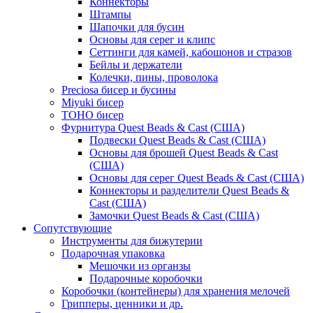
Коннекторы
Штампы
Шапочки для бусин
Основы для серег и клипс
Сеттинги для камей, кабошонов и стразов
Бейлы и держатели
Колечки, пины, проволока
Preciosa бисер и бусины
Miyuki бисер
TOHO бисер
Фурнитура Quest Beads & Cast (США)
Подвески Quest Beads & Cast (США)
Основы для брошей Quest Beads & Cast
(США)
Основы для серег Quest Beads & Cast (США)
Коннекторы и разделители Quest Beads &
Cast (США)
Замочки Quest Beads & Cast (США)
Сопутствующие
Инструменты для бижутерии
Подарочная упаковка
Мешочки из органзы
Подарочные коробочки
Коробочки (контейнеры) для хранения мелочей
Грипперы, ценники и др.