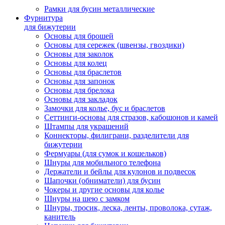
Рамки для бусин металлические
Фурнитура
для бижутерии
Основы для брошей
Основы для сережек (швензы, гвоздики)
Основы для заколок
Основы для колец
Основы для браслетов
Основы для запонок
Основы для брелока
Основы для закладок
Замочки для колье, бус и браслетов
Сеттинги-основы для стразов, кабошонов и камей
Штампы для украшений
Коннекторы, филиграни, разделители для
бижутерии
Фермуары (для сумок и кошельков)
Шнуры для мобильного телефона
Держатели и бейлы для кулонов и подвесок
Шапочки (обниматели) для бусин
Чокеры и другие основы для колье
Шнуры на шею с замком
Шнуры, тросик, леска, ленты, проволока, сутаж,
канитель