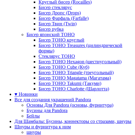
Круглый бисер (Rocailles)
Бисер стеклярус
Бисер Дропс (Drops)
Бисер Фарфаль (Farfalle)
Бисер Твин (Twin)
Бисер рубка
Бисер японский TOHO
Бисер TOHO круглый
Бисер TOHO Treasures (цилиндрической
формы)
Стеклярус TOHO
Бисер TOHO Hexagon (шестиугольный)
Бисер TOHO Cube (Куб)
Бисер TOHO Triangle (треугольный)
Бисер TOHO Magatama (Магатама)
Бисер TOHO Takumi (Такуми)
Бисер TOHO Charlotte (Шарлотта)
♥ Новинки
Все для создания украшений Pandora
Основы Для Pandora (основы, фурнитура)
Бусины для Pandora
Бейлы
Для Шамбалы: Бусины, коннекторы со стразами, шнуры
Шнуры и фурнитура к ним
шнуры