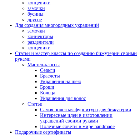
концевики
замочки
бусины
другое
Для создания многорядных украшений
замочки
коннекторы
разделители
концевики
Статьи и мастер-классы по созданию бижутерии своими
руками
Мастер-классы
Серьги
Браслеты
Украшения на шею
Броши
Кольца
Украшения для волос
Статьи
Самая полезная фурнитура для бижутерии
Интересные идеи в изготовлении
украшений своими руками
Полезные советы в мире handmade
Подарочные сертификаты