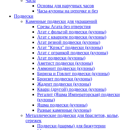
Часы
Основы для наручных часов
Часы-кулоны на цепочке и без
Подвески
Каменные подвески для украшений
Срезы Агата без отверстия
Агат с фольгой подвески (кулоны)
Агат с кварцем подвески (кулоны)
Агат резной подвески (кулоны)
Агат "Крэкл" подвески (кулоны)
Агат с огранкой подвески (кулоны)
Агат подвески (кулоны)
Аметист подвески (кулоны)
Аммонит подвески (кулоны)
Бирюза и Говлит подвески (кулоны)
Бронзит подвески (кулоны)
Жадеит подвески (кулоны)
Кварц (другой) подвески (кулоны)
Регалит (Яшма Императорская) подвески
(кулоны)
Яшма подвески (кулоны)
Разные каменные (кулоны)
Металлические подвески для браслетов, колье,
сережек
Подвески (шармы) для бижутерии