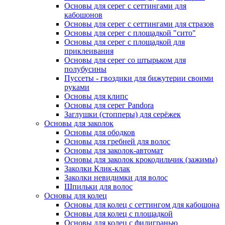
Основы для серег с сеттингами для
кабошонов
Основы для серег с сеттингами для стразов
Основы для серег с площадкой "сито"
Основы для серег с площадкой для
приклеивания
Основы для серег со штырьком для
полубусины
Пуссеты - гвоздики для бижутерии своими
руками
Основы для клипс
Основы для серег Pandora
Заглушки (стопперы) для серёжек
Основы для заколок
Основы для ободков
Основы для гребней для волос
Основы для заколок-автомат
Основы для заколок крокодильчик (зажимы)
Заколки Клик-клак
Заколки невидимки для волос
Шпильки для волос
Основы для колец
Основы для колец с сеттингом для кабошона
Основы для колец с площадкой
Основы для колец с филигранью