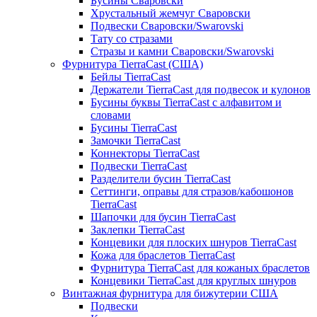
Бусины Сваровски
Хрустальный жемчуг Сваровски
Подвески Сваровски/Swarovski
Тату со стразами
Стразы и камни Сваровски/Swarovski
Фурнитура TierraCast (США)
Бейлы TierraCast
Держатели TierraCast для подвесок и кулонов
Бусины буквы TierraCast с алфавитом и
словами
Бусины TierraCast
Замочки TierraCast
Коннекторы TierraCast
Подвески TierraCast
Разделители бусин TierraCast
Сеттинги, оправы для стразов/кабошонов
TierraCast
Шапочки для бусин TierraCast
Заклепки TierraCast
Концевики для плоских шнуров TierraCast
Кожа для браслетов TierraCast
Фурнитура TierraCast для кожаных браслетов
Концевики TierraCast для круглых шнуров
Винтажная фурнитура для бижутерии США
Подвески