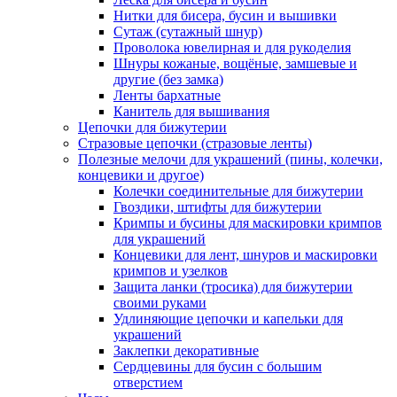
Нитки для бисера, бусин и вышивки
Сутаж (сутажный шнур)
Проволока ювелирная и для рукоделия
Шнуры кожаные, вощёные, замшевые и
другие (без замка)
Ленты бархатные
Канитель для вышивания
Цепочки для бижутерии
Стразовые цепочки (стразовые ленты)
Полезные мелочи для украшений (пины, колечки,
концевики и другое)
Колечки соединительные для бижутерии
Гвоздики, штифты для бижутерии
Кримпы и бусины для маскировки кримпов
для украшений
Концевики для лент, шнуров и маскировки
кримпов и узелков
Защита ланки (тросика) для бижутерии
своими руками
Удлиняющие цепочки и капельки для
украшений
Заклепки декоративные
Сердцевины для бусин с большим
отверстием