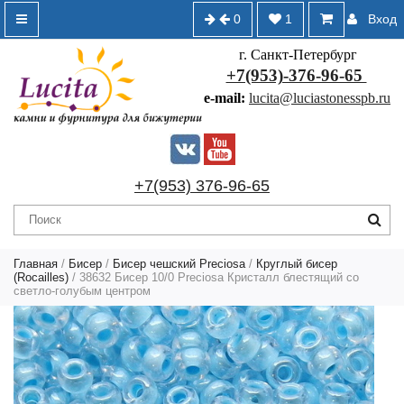
0
1
Вход
г. Санкт-Петербург
+7(953)-376-96-65
e-mail:
lucita@luciastonesspb.ru
+7(953) 376-96-65
Главная
/
Бисер
/
Бисер чешский Preciosa
/
Круглый бисер
(Rocailles)
/ 38632 Бисер 10/0 Preciosa Кристалл блестящий со
светло-голубым центром