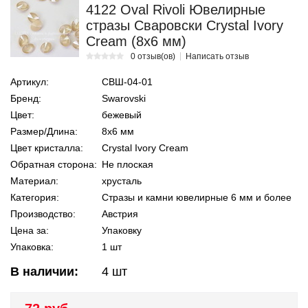
4122 Oval Rivoli Ювелирные
стразы Сваровски Crystal Ivory
Cream (8х6 мм)
0 отзыв(ов)
Написать отзыв
Артикул:
СВШ-04-01
Бренд:
Swarovski
Цвет:
бежевый
Размер/Длина:
8х6 мм
Цвет кристалла:
Crystal Ivory Cream
Обратная сторона:
Не плоская
Материал:
хрусталь
Категория:
Стразы и камни ювелирные 6 мм и более
Производство:
Австрия
Цена за:
Упаковку
Упаковка:
1 шт
В наличии:
4
шт