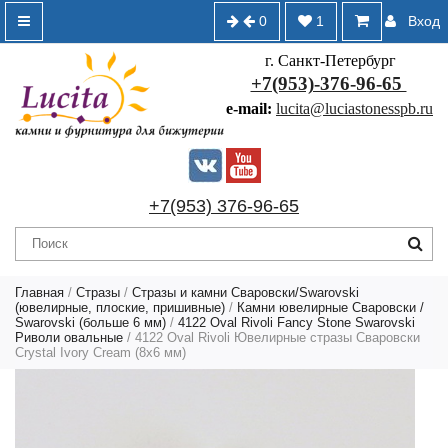
0
1
Вход
г. Санкт-Петербург
+7(953)-376-96-65
e-mail:
lucita@luciastonesspb.ru
+7(953) 376-96-65
Главная
/
Стразы
/
Стразы и камни Сваровски/Swarovski
(ювелирные, плоские, пришивные)
/
Камни ювелирные Сваровски /
Swarovski (больше 6 мм)
/
4122 Oval Rivoli Fancy Stone Swarovski
Риволи овальные
/ 4122 Oval Rivoli Ювелирные стразы Сваровски
Crystal Ivory Cream (8х6 мм)