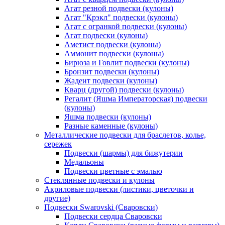
Агат резной подвески (кулоны)
Агат "Крэкл" подвески (кулоны)
Агат с огранкой подвески (кулоны)
Агат подвески (кулоны)
Аметист подвески (кулоны)
Аммонит подвески (кулоны)
Бирюза и Говлит подвески (кулоны)
Бронзит подвески (кулоны)
Жадеит подвески (кулоны)
Кварц (другой) подвески (кулоны)
Регалит (Яшма Императорская) подвески
(кулоны)
Яшма подвески (кулоны)
Разные каменные (кулоны)
Металлические подвески для браслетов, колье,
сережек
Подвески (шармы) для бижутерии
Медальоны
Подвески цветные с эмалью
Стеклянные подвески и кулоны
Акриловые подвески (листики, цветочки и
другие)
Подвески Swarovski (Сваровски)
Подвески сердца Сваровски