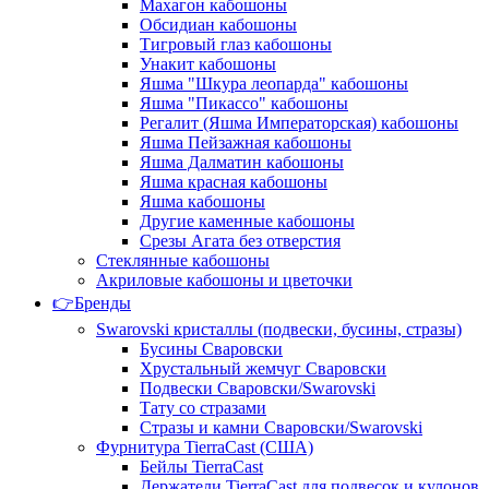
Махагон кабошоны
Обсидиан кабошоны
Тигровый глаз кабошоны
Унакит кабошоны
Яшма "Шкура леопарда" кабошоны
Яшма "Пикассо" кабошоны
Регалит (Яшма Императорская) кабошоны
Яшма Пейзажная кабошоны
Яшма Далматин кабошоны
Яшма красная кабошоны
Яшма кабошоны
Другие каменные кабошоны
Срезы Агата без отверстия
Стеклянные кабошоны
Акриловые кабошоны и цветочки
👉Бренды
Swarovski кристаллы (подвески, бусины, стразы)
Бусины Сваровски
Хрустальный жемчуг Сваровски
Подвески Сваровски/Swarovski
Тату со стразами
Стразы и камни Сваровски/Swarovski
Фурнитура TierraCast (США)
Бейлы TierraCast
Держатели TierraCast для подвесок и кулонов