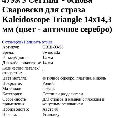
Сваровски для страза
Kaleidoscope Triangle 14х14,3
мм (цвет - античное серебро)
0 отзыв(ов)
Написать отзыв
Артикул:
СВШ-03-58
Бренд:
Swarovski
Размер/Длина:
14 мм
Для кабошона/страза:
14 мм
Количество петелек/
6
отверстий:
Цвет металла:
античное серебро, платина, никель
Покрытие:
Родий
Материал:
латунь
Категория:
Сеттинги разделители
Особенность
Для стразов и камней с плоским и
применения:
конусным основанием
Производство:
Австрия
Цена за:
Упаковку