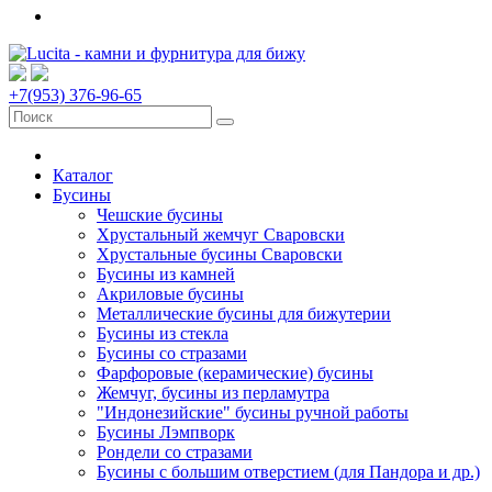
+7(953) 376-96-65
Каталог
Бусины
Чешские бусины
Хрустальный жемчуг Сваровски
Хрустальные бусины Сваровски
Бусины из камней
Акриловые бусины
Металлические бусины для бижутерии
Бусины из стекла
Бусины со стразами
Фарфоровые (керамические) бусины
Жемчуг, бусины из перламутра
"Индонезийские" бусины ручной работы
Бусины Лэмпворк
Рондели со стразами
Бусины с большим отверстием (для Пандора и др.)