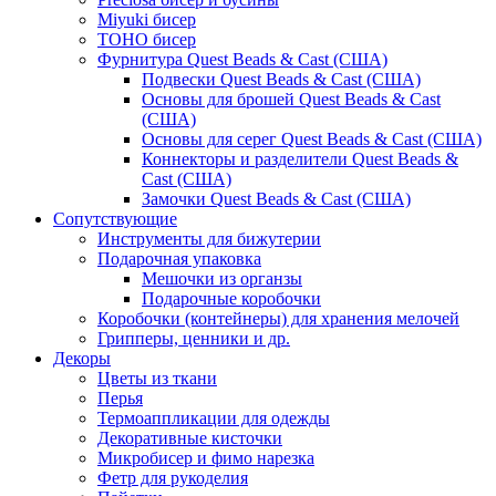
Miyuki бисер
TOHO бисер
Фурнитура Quest Beads & Cast (США)
Подвески Quest Beads & Cast (США)
Основы для брошей Quest Beads & Cast
(США)
Основы для серег Quest Beads & Cast (США)
Коннекторы и разделители Quest Beads &
Cast (США)
Замочки Quest Beads & Cast (США)
Сопутствующие
Инструменты для бижутерии
Подарочная упаковка
Мешочки из органзы
Подарочные коробочки
Коробочки (контейнеры) для хранения мелочей
Грипперы, ценники и др.
Декоры
Цветы из ткани
Перья
Термоаппликации для одежды
Декоративные кисточки
Микробисер и фимо нарезка
Фетр для рукоделия