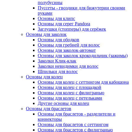
полубусины
Пуссеты - гвоздики для бижутерии своими
руками
Основы для клипс
Основы для серег Pandora
Заглушки (стопперы) для серёжек
Основы для заколок
Основы для ободков
Основы для гребней для волос
Основы для заколок-автомат
Основы для заколок крокодильчик (зажимы)
Заколки Клик-клак
Заколки невидимки для волос
Шпильки для волос
Основы для колец
Основы для колец с сеттингом для кабошона
Основы для колец с площадкой
Основы для колец с филигранью
Основы для колец с петельками
Другие основы для колец
Основы для браслетов
Основы для браслетов - разделители и
коннекторы
Основы для браслетов с сеттингом
Основы для браслетов с филигранью