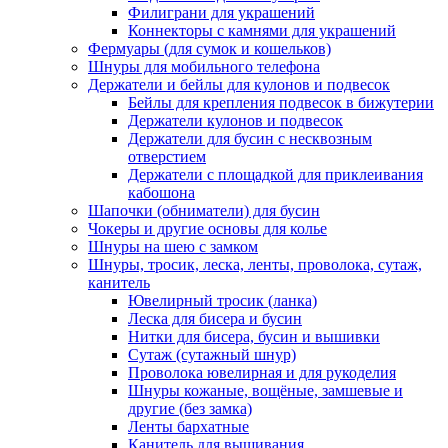
Филиграни для украшений
Коннекторы с камнями для украшений
Фермуары (для сумок и кошельков)
Шнуры для мобильного телефона
Держатели и бейлы для кулонов и подвесок
Бейлы для крепления подвесок в бижутерии
Держатели кулонов и подвесок
Держатели для бусин с несквозным
отверстием
Держатели с площадкой для приклеивания
кабошона
Шапочки (обниматели) для бусин
Чокеры и другие основы для колье
Шнуры на шею с замком
Шнуры, тросик, леска, ленты, проволока, сутаж,
канитель
Ювелирный тросик (ланка)
Леска для бисера и бусин
Нитки для бисера, бусин и вышивки
Сутаж (сутажный шнур)
Проволока ювелирная и для рукоделия
Шнуры кожаные, вощёные, замшевые и
другие (без замка)
Ленты бархатные
Канитель для вышивания