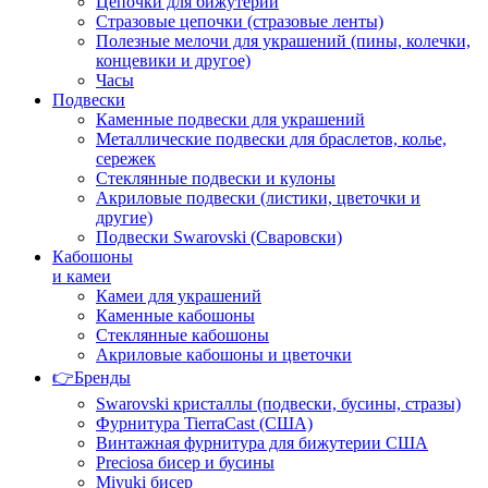
Цепочки для бижутерии
Стразовые цепочки (стразовые ленты)
Полезные мелочи для украшений (пины, колечки,
концевики и другое)
Часы
Подвески
Каменные подвески для украшений
Металлические подвески для браслетов, колье,
сережек
Стеклянные подвески и кулоны
Акриловые подвески (листики, цветочки и
другие)
Подвески Swarovski (Сваровски)
Кабошоны
и камеи
Камеи для украшений
Каменные кабошоны
Стеклянные кабошоны
Акриловые кабошоны и цветочки
👉Бренды
Swarovski кристаллы (подвески, бусины, стразы)
Фурнитура TierraCast (США)
Винтажная фурнитура для бижутерии США
Preciosa бисер и бусины
Miyuki бисер