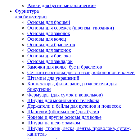
Рамки для бусин металлические
Фурнитура
для бижутерии
Основы для брошей
Основы для сережек (швензы, гвоздики)
Основы для заколок
Основы для колец
Основы для браслетов
Основы для запонок
Основы для брелока
Основы для закладок
Замочки для колье, бус и браслетов
Сеттинги-основы для стразов, кабошонов и камей
Штампы для украшений
Коннекторы, филиграни, разделители для
бижутерии
Фермуары (для сумок и кошельков)
Шнуры для мобильного телефона
Держатели и бейлы для кулонов и подвесок
Шапочки (обниматели) для бусин
Чокеры и другие основы для колье
Шнуры на шею с замком
Шнуры, тросик, леска, ленты, проволока, сутаж,
канитель