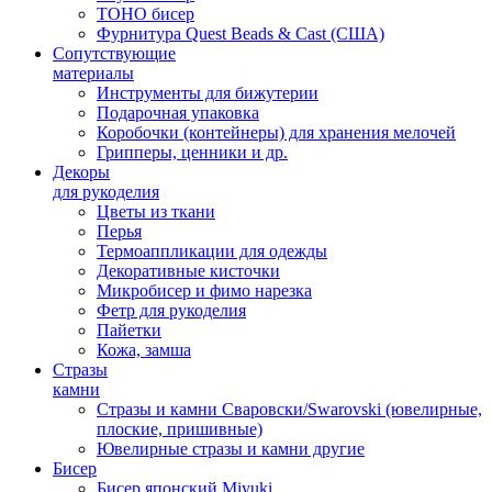
TOHO бисер
Фурнитура Quest Beads & Cast (США)
Сопутствующие
материалы
Инструменты для бижутерии
Подарочная упаковка
Коробочки (контейнеры) для хранения мелочей
Грипперы, ценники и др.
Декоры
для рукоделия
Цветы из ткани
Перья
Термоаппликации для одежды
Декоративные кисточки
Микробисер и фимо нарезка
Фетр для рукоделия
Пайетки
Кожа, замша
Стразы
камни
Стразы и камни Сваровски/Swarovski (ювелирные,
плоские, пришивные)
Ювелирные стразы и камни другие
Бисер
Бисер японский Miyuki