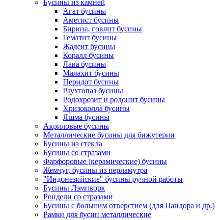
Бусины из камней
Агат бусины
Аметист бусины
Бирюза, говлит бусины
Гематит бусины
Жадеит бусины
Коралл бусины
Лава бусины
Малахит бусины
Перидот бусины
Раухтопаз бусины
Родохрозит и родонит бусины
Хризоколла бусины
Яшма бусины
Акриловые бусины
Металлические бусины для бижутерии
Бусины из стекла
Бусины со стразами
Фарфоровые (керамические) бусины
Жемчуг, бусины из перламутра
"Индонезийские" бусины ручной работы
Бусины Лэмпворк
Рондели со стразами
Бусины с большим отверстием (для Пандора и др.)
Рамки для бусин металлические