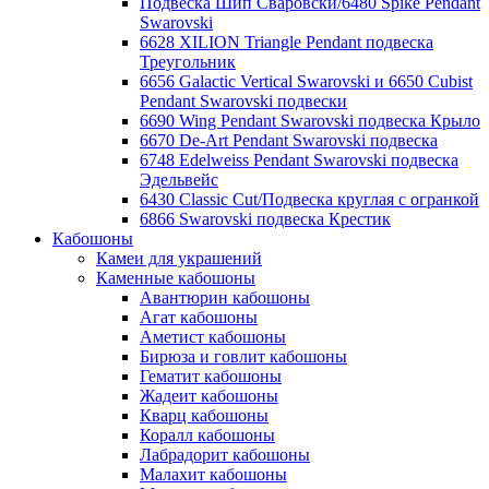
Подвеска Шип Сваровски/6480 Spike Pendant
Swarovski
6628 XILION Triangle Pendant подвеска
Треугольник
6656 Galactic Vertical Swarovski и 6650 Cubist
Pendant Swarovski подвески
6690 Wing Pendant Swarovski подвеска Крыло
6670 De-Art Pendant Swarovski подвеска
6748 Edelweiss Pendant Swarovski подвеска
Эдельвейс
6430 Classic Cut/Подвеска круглая с огранкой
6866 Swarovski подвеска Крестик
Кабошоны
Камеи для украшений
Каменные кабошоны
Авантюрин кабошоны
Агат кабошоны
Аметист кабошоны
Бирюза и говлит кабошоны
Гематит кабошоны
Жадеит кабошоны
Кварц кабошоны
Коралл кабошоны
Лабрадорит кабошоны
Малахит кабошоны