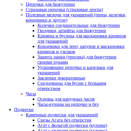
Цепочки для бижутерии
Стразовые цепочки (стразовые ленты)
Полезные мелочи для украшений (пины, колечки,
концевики и другое)
Колечки соединительные для бижутерии
Гвоздики, штифты для бижутерии
Кримпы и бусины для маскировки кримпов
для украшений
Концевики для лент, шнуров и маскировки
кримпов и узелков
Защита ланки (тросика) для бижутерии
своими руками
Удлиняющие цепочки и капельки для
украшений
Заклепки декоративные
Сердцевины для бусин с большим
отверстием
Часы
Основы для наручных часов
Часы-кулоны на цепочке и без
Подвески
Каменные подвески для украшений
Срезы Агата без отверстия
Агат с фольгой подвески (кулоны)
Агат с кварцем подвески (кулоны)