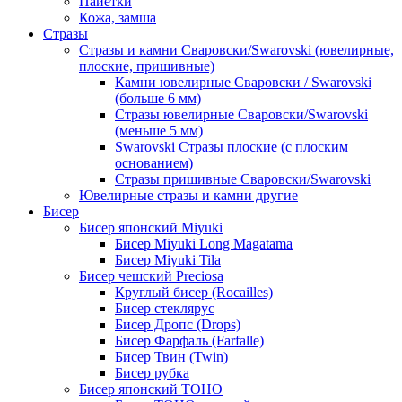
Пайетки
Кожа, замша
Стразы
Стразы и камни Сваровски/Swarovski (ювелирные,
плоские, пришивные)
Камни ювелирные Сваровски / Swarovski
(больше 6 мм)
Стразы ювелирные Сваровски/Swarovski
(меньше 5 мм)
Swarovski Стразы плоские (с плоским
основанием)
Стразы пришивные Сваровски/Swarovski
Ювелирные стразы и камни другие
Бисер
Бисер японский Miyuki
Бисер Miyuki Long Magatama
Бисер Miyuki Tila
Бисер чешский Preciosa
Круглый бисер (Rocailles)
Бисер стеклярус
Бисер Дропс (Drops)
Бисер Фарфаль (Farfalle)
Бисер Твин (Twin)
Бисер рубка
Бисер японский TOHO