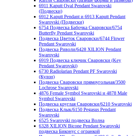
Капли Сваровски (разные формы и размеры)
6911 Kaputt Oval Pendant Swarovski
(Подвески)
6912 Kaputt Pendant и 6913 Kaputt Pendant
Swarovski (Подвески)
6754 Подвеска Бабочка Сваровски/6754
Butterfly Pendant Swarovski
Подвеска Цветок Сваровски/6744 Flower
Pendant Swarovski
Подвеска Риволи/6428 XILION Pendant
Swarovski
6919 Подвеска ключик Сваровски (Key
Pendant Swarovski)
6730 Radiolarian Pendant PF Swarovski
(Кулон)
Подвеска Сваровски прямоугольная/3500
Lochrose Swarovski
4876 Female Symbol Swarovski и 4878 Male
Symbol Swarovski
Подвеска круглая Сваровски/6210 Swarovski
Подвеска Клык/6150 Pegasus Pendant
Swarovski
6525 Swarovski подвеска Волна
6328 XILION Bicone Pendant Swarovski
подвеска Биконус c огранкой