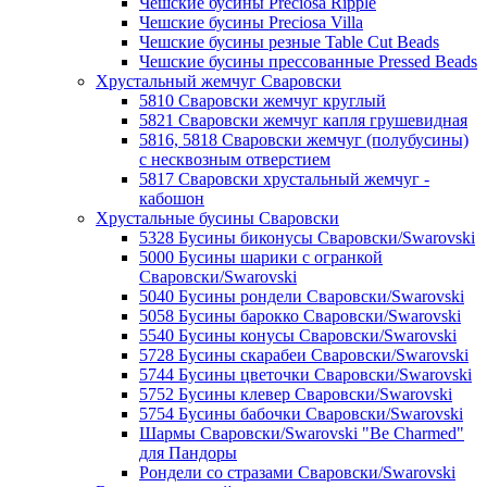
Чешские бусины Preciosa Ripple
Чешские бусины Preciosa Villa
Чешские бусины резные Table Cut Beads
Чешские бусины прессованные Pressed Beads
Хрустальный жемчуг Сваровски
5810 Сваровски жемчуг круглый
5821 Сваровски жемчуг капля грушевидная
5816, 5818 Сваровски жемчуг (полубусины)
с несквозным отверстием
5817 Сваровски хрустальный жемчуг -
кабошон
Хрустальные бусины Сваровски
5328 Бусины биконусы Сваровски/Swarovski
5000 Бусины шарики с огранкой
Сваровски/Swarovski
5040 Бусины рондели Сваровски/Swarovski
5058 Бусины барокко Сваровски/Swarovski
5540 Бусины конусы Сваровски/Swarovski
5728 Бусины скарабеи Сваровски/Swarovski
5744 Бусины цветочки Сваровски/Swarovski
5752 Бусины клевер Сваровски/Swarovski
5754 Бусины бабочки Сваровски/Swarovski
Шармы Сваровски/Swarovski "Be Charmed"
для Пандоры
Рондели со стразами Сваровски/Swarovski