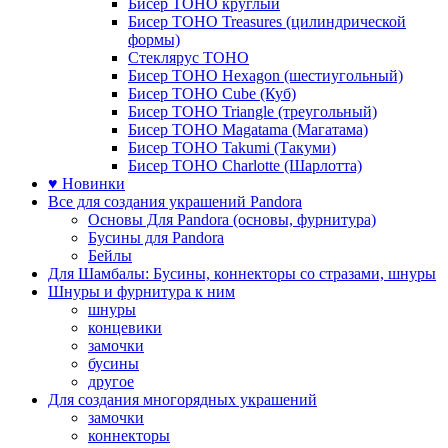
Бисер TOHO круглый
Бисер TOHO Treasures (цилиндрической
формы)
Стеклярус TOHO
Бисер TOHO Hexagon (шестиугольный)
Бисер TOHO Cube (Куб)
Бисер TOHO Triangle (треугольный)
Бисер TOHO Magatama (Магатама)
Бисер TOHO Takumi (Такуми)
Бисер TOHO Charlotte (Шарлотта)
♥ Новинки
Все для создания украшений Pandora
Основы Для Pandora (основы, фурнитура)
Бусины для Pandora
Бейлы
Для Шамбалы: Бусины, коннекторы со стразами, шнуры
Шнуры и фурнитура к ним
шнуры
концевики
замочки
бусины
другое
Для создания многорядных украшений
замочки
коннекторы