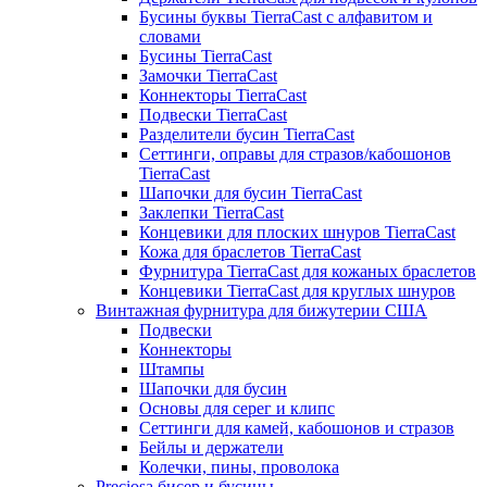
Бусины буквы TierraCast с алфавитом и
словами
Бусины TierraCast
Замочки TierraCast
Коннекторы TierraCast
Подвески TierraCast
Разделители бусин TierraCast
Сеттинги, оправы для стразов/кабошонов
TierraCast
Шапочки для бусин TierraCast
Заклепки TierraCast
Концевики для плоских шнуров TierraCast
Кожа для браслетов TierraCast
Фурнитура TierraCast для кожаных браслетов
Концевики TierraCast для круглых шнуров
Винтажная фурнитура для бижутерии США
Подвески
Коннекторы
Штампы
Шапочки для бусин
Основы для серег и клипс
Сеттинги для камей, кабошонов и стразов
Бейлы и держатели
Колечки, пины, проволока
Preciosa бисер и бусины