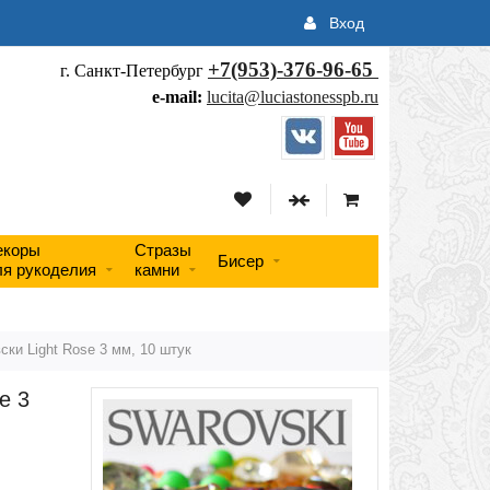
Вход
+7(953)-376-96-65
г. Санкт-Петербург
e-mail:
lucita@luciastonesspb.ru
екоры
Стразы
Бисер
ля рукоделия
камни
ски Light Rose 3 мм, 10 штук
e 3