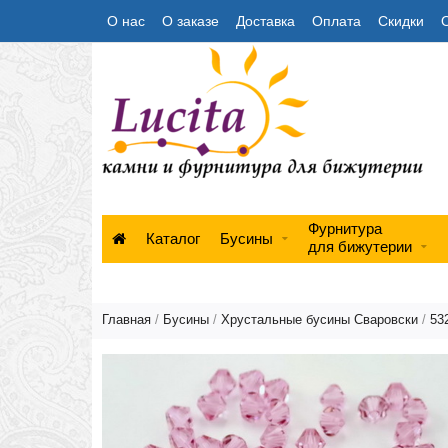
О нас
О заказе
Доставка
Оплата
Скидки
Фурнитура
Каталог
Бусины
для бижутерии
Главная
/
Бусины
/
Хрустальные бусины Сваровски
/
53