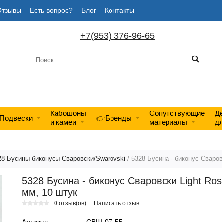
Отзывы
Есть вопрос?
Блог
Контакты
+7(953) 376-96-65
Кабошоны
Сопутствующие
Д
Подвески
👉Бренды
и камеи
материалы
д
28 Бусины биконусы Сваровски/Swarovski
/ 5328 Бусина - биконус Сваров
5328 Бусина - биконус Сваровски Light Ros
мм, 10 штук
0 отзыв(ов)
Написать отзыв
Артикул:
СВШ-07-55