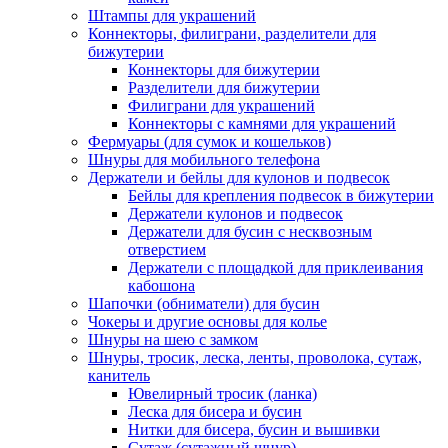
Штампы для украшений
Коннекторы, филиграни, разделители для
бижутерии
Коннекторы для бижутерии
Разделители для бижутерии
Филиграни для украшений
Коннекторы с камнями для украшений
Фермуары (для сумок и кошельков)
Шнуры для мобильного телефона
Держатели и бейлы для кулонов и подвесок
Бейлы для крепления подвесок в бижутерии
Держатели кулонов и подвесок
Держатели для бусин с несквозным
отверстием
Держатели с площадкой для приклеивания
кабошона
Шапочки (обниматели) для бусин
Чокеры и другие основы для колье
Шнуры на шею с замком
Шнуры, тросик, леска, ленты, проволока, сутаж,
канитель
Ювелирный тросик (ланка)
Леска для бисера и бусин
Нитки для бисера, бусин и вышивки
Сутаж (сутажный шнур)