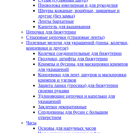
Проволока ювелирная и для рукоделия
Шнуры кожаные, вощёные, замшевые и
другие (без замка)
Ленты бархатные
Канитель для вышивания
Цепочки для бижутерии
Стразовые цепочки (стразовые ленты)
Полезные мелочи для украшений (пины, колечки,
концевики и другое)
Колечки соединительные для бижутерии
Гвоздики, штифты для бижутерии
Кримпы и бусины для маскировки кримпов
для украшений
Концевики для лент, шнуров и маскировки
кримпов и узелков
Защита ланки (тросика) для бижутерии
своими руками
Удлиняющие цепочки и капельки для
украшений
Заклепки декоративные
Сердцевины для бусин с большим
отверстием
Часы
Основы для наручных часов