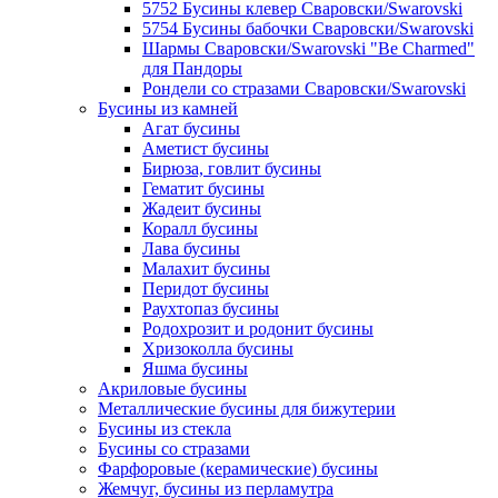
5752 Бусины клевер Сваровски/Swarovski
5754 Бусины бабочки Сваровски/Swarovski
Шармы Сваровски/Swarovski "Be Charmed"
для Пандоры
Рондели со стразами Сваровски/Swarovski
Бусины из камней
Агат бусины
Аметист бусины
Бирюза, говлит бусины
Гематит бусины
Жадеит бусины
Коралл бусины
Лава бусины
Малахит бусины
Перидот бусины
Раухтопаз бусины
Родохрозит и родонит бусины
Хризоколла бусины
Яшма бусины
Акриловые бусины
Металлические бусины для бижутерии
Бусины из стекла
Бусины со стразами
Фарфоровые (керамические) бусины
Жемчуг, бусины из перламутра