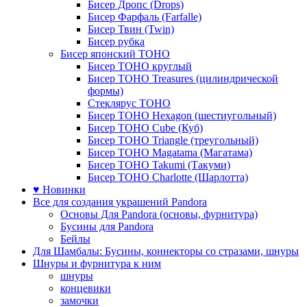
Бисер Дропс (Drops)
Бисер Фарфаль (Farfalle)
Бисер Твин (Twin)
Бисер рубка
Бисер японский TOHO
Бисер TOHO круглый
Бисер TOHO Treasures (цилиндрической
формы)
Стеклярус TOHO
Бисер TOHO Hexagon (шестиугольный)
Бисер TOHO Cube (Куб)
Бисер TOHO Triangle (треугольный)
Бисер TOHO Magatama (Магатама)
Бисер TOHO Takumi (Такуми)
Бисер TOHO Charlotte (Шарлотта)
♥ Новинки
Все для создания украшений Pandora
Основы Для Pandora (основы, фурнитура)
Бусины для Pandora
Бейлы
Для Шамбалы: Бусины, коннекторы со стразами, шнуры
Шнуры и фурнитура к ним
шнуры
концевики
замочки