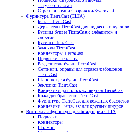
Подвески Сваровски/Swarovski
Тату со стразами
Стразы и камни Сваровски/Swarovski
Фурнитура TierraCast (США)
Бейлы TierraCast
Держатели TierraCast для подвесок и кулонов
Бусины буквы TierraCast с алфавитом и
словами
Бусины TierraCast
Замочки TierraCast
Коннекторы TierraCast
Подвески TierraCast
Разделители бусин TierraCast
Сеттинги, оправы для стразов/кабошонов
TierraCast
Шапочки для бусин TierraCast
Заклепки TierraCast
Концевики для плоских шнуров TierraCast
Кожа для браслетов TierraCast
Фурнитура TierraCast для кожаных браслетов
Концевики TierraCast для круглых шнуров
Винтажная фурнитура для бижутерии США
Подвески
Коннекторы
Штампы