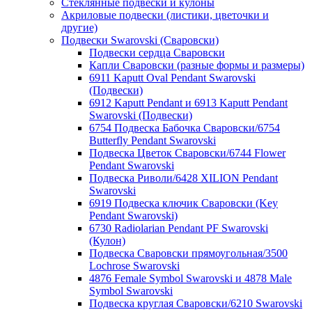
Стеклянные подвески и кулоны
Акриловые подвески (листики, цветочки и
другие)
Подвески Swarovski (Сваровски)
Подвески сердца Сваровски
Капли Сваровски (разные формы и размеры)
6911 Kaputt Oval Pendant Swarovski
(Подвески)
6912 Kaputt Pendant и 6913 Kaputt Pendant
Swarovski (Подвески)
6754 Подвеска Бабочка Сваровски/6754
Butterfly Pendant Swarovski
Подвеска Цветок Сваровски/6744 Flower
Pendant Swarovski
Подвеска Риволи/6428 XILION Pendant
Swarovski
6919 Подвеска ключик Сваровски (Key
Pendant Swarovski)
6730 Radiolarian Pendant PF Swarovski
(Кулон)
Подвеска Сваровски прямоугольная/3500
Lochrose Swarovski
4876 Female Symbol Swarovski и 4878 Male
Symbol Swarovski
Подвеска круглая Сваровски/6210 Swarovski