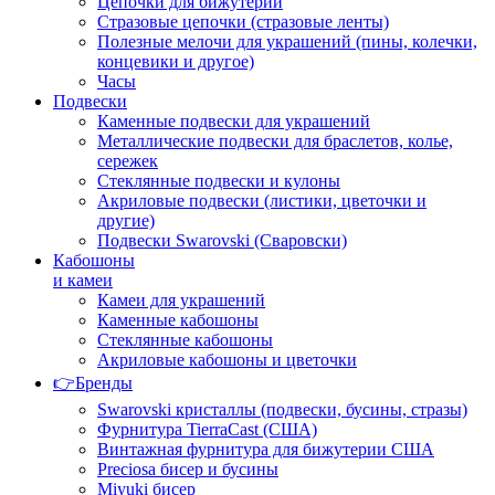
Цепочки для бижутерии
Стразовые цепочки (стразовые ленты)
Полезные мелочи для украшений (пины, колечки,
концевики и другое)
Часы
Подвески
Каменные подвески для украшений
Металлические подвески для браслетов, колье,
сережек
Стеклянные подвески и кулоны
Акриловые подвески (листики, цветочки и
другие)
Подвески Swarovski (Сваровски)
Кабошоны
и камеи
Камеи для украшений
Каменные кабошоны
Стеклянные кабошоны
Акриловые кабошоны и цветочки
👉Бренды
Swarovski кристаллы (подвески, бусины, стразы)
Фурнитура TierraCast (США)
Винтажная фурнитура для бижутерии США
Preciosa бисер и бусины
Miyuki бисер