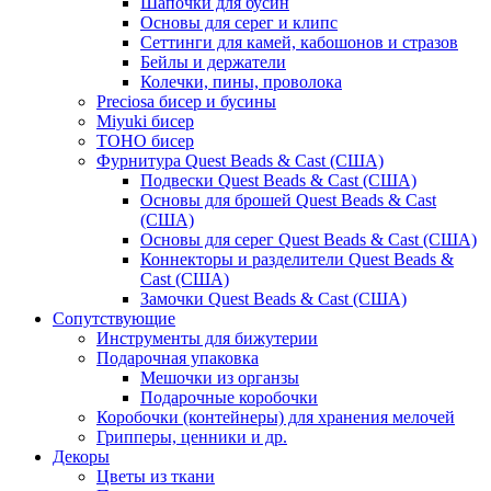
Шапочки для бусин
Основы для серег и клипс
Сеттинги для камей, кабошонов и стразов
Бейлы и держатели
Колечки, пины, проволока
Preciosa бисер и бусины
Miyuki бисер
TOHO бисер
Фурнитура Quest Beads & Cast (США)
Подвески Quest Beads & Cast (США)
Основы для брошей Quest Beads & Cast
(США)
Основы для серег Quest Beads & Cast (США)
Коннекторы и разделители Quest Beads &
Cast (США)
Замочки Quest Beads & Cast (США)
Сопутствующие
Инструменты для бижутерии
Подарочная упаковка
Мешочки из органзы
Подарочные коробочки
Коробочки (контейнеры) для хранения мелочей
Грипперы, ценники и др.
Декоры
Цветы из ткани