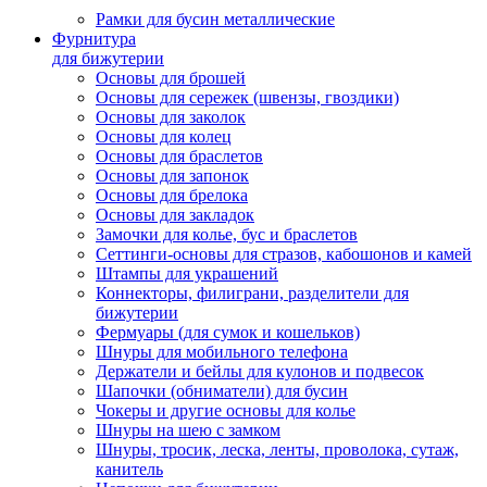
Рамки для бусин металлические
Фурнитура
для бижутерии
Основы для брошей
Основы для сережек (швензы, гвоздики)
Основы для заколок
Основы для колец
Основы для браслетов
Основы для запонок
Основы для брелока
Основы для закладок
Замочки для колье, бус и браслетов
Сеттинги-основы для стразов, кабошонов и камей
Штампы для украшений
Коннекторы, филиграни, разделители для
бижутерии
Фермуары (для сумок и кошельков)
Шнуры для мобильного телефона
Держатели и бейлы для кулонов и подвесок
Шапочки (обниматели) для бусин
Чокеры и другие основы для колье
Шнуры на шею с замком
Шнуры, тросик, леска, ленты, проволока, сутаж,
канитель