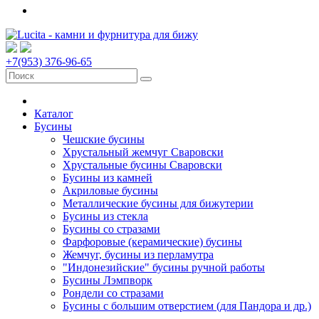
+7(953) 376-96-65
Каталог
Бусины
Чешские бусины
Хрустальный жемчуг Сваровски
Хрустальные бусины Сваровски
Бусины из камней
Акриловые бусины
Металлические бусины для бижутерии
Бусины из стекла
Бусины со стразами
Фарфоровые (керамические) бусины
Жемчуг, бусины из перламутра
"Индонезийские" бусины ручной работы
Бусины Лэмпворк
Рондели со стразами
Бусины с большим отверстием (для Пандора и др.)