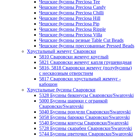
Чешские бусины Preciosa Tee
Чешские бусины Preciosa Candy
Чешские бусины Preciosa Chilli
Чешские бусины Preciosa Hill
Чешские бусины Preciosa Pip
Чешские бусины Preciosa Ripple
Чешские бусины Preciosa Villa
Чешские бусины резные Table Cut Beads
Чешские бусины прессованные Pressed Beads
Хрустальный жемчуг Сваровски
5810 Сваровски жемчуг круглый
5821 Сваровски жемчуг капля грушевидная
5816, 5818 Сваровски жемчуг (полубусины)
с несквозным отверстием
5817 Сваровски хрустальный жемчуг -
кабошон
Хрустальные бусины Сваровски
5328 Бусины биконусы Сваровски/Swarovski
5000 Бусины шарики с огранкой
Сваровски/Swarovski
5040 Бусины рондели Сваровски/Swarovski
5058 Бусины барокко Сваровски/Swarovski
5540 Бусины конусы Сваровски/Swarovski
5728 Бусины скарабеи Сваровски/Swarovski
5744 Бусины цветочки Сваровски/Swarovski