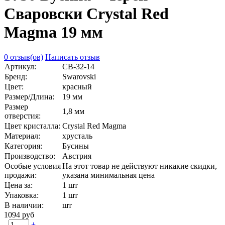
Сваровски Crystal Red
Magma 19 мм
0 отзыв(ов)
Написать отзыв
Артикул:
СВ-32-14
Бренд:
Swarovski
Цвет:
красный
Размер/Длина:
19 мм
Размер
1,8 мм
отверстия:
Цвет кристалла:
Crystal Red Magma
Материал:
хрусталь
Категория:
Бусины
Производство:
Австрия
Особые условия
На этот товар не действуют никакие скидки,
продажи:
указана минимальная цена
Цена за:
1 шт
Упаковка:
1 шт
В наличии:
шт
1094 руб
-
+