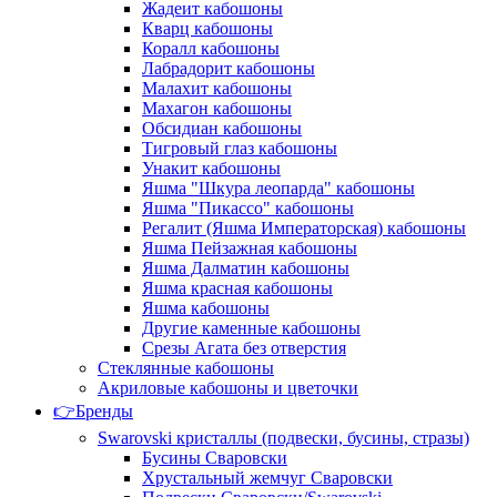
Жадеит кабошоны
Кварц кабошоны
Коралл кабошоны
Лабрадорит кабошоны
Малахит кабошоны
Махагон кабошоны
Обсидиан кабошоны
Тигровый глаз кабошоны
Унакит кабошоны
Яшма "Шкура леопарда" кабошоны
Яшма "Пикассо" кабошоны
Регалит (Яшма Императорская) кабошоны
Яшма Пейзажная кабошоны
Яшма Далматин кабошоны
Яшма красная кабошоны
Яшма кабошоны
Другие каменные кабошоны
Срезы Агата без отверстия
Стеклянные кабошоны
Акриловые кабошоны и цветочки
👉Бренды
Swarovski кристаллы (подвески, бусины, стразы)
Бусины Сваровски
Хрустальный жемчуг Сваровски