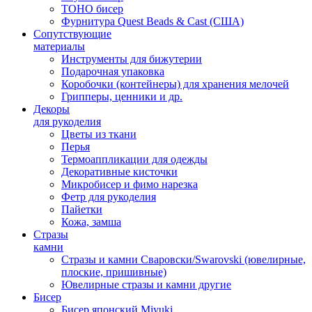
TOHO бисер
Фурнитура Quest Beads & Cast (США)
Сопутствующие
материалы
Инструменты для бижутерии
Подарочная упаковка
Коробочки (контейнеры) для хранения мелочей
Грипперы, ценники и др.
Декоры
для рукоделия
Цветы из ткани
Перья
Термоаппликации для одежды
Декоративные кисточки
Микробисер и фимо нарезка
Фетр для рукоделия
Пайетки
Кожа, замша
Стразы
камни
Стразы и камни Сваровски/Swarovski (ювелирные,
плоские, пришивные)
Ювелирные стразы и камни другие
Бисер
Бисер японский Miyuki