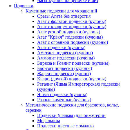
Часы-кулоны на цепочке и без
Подвески
Каменные подвески для украшений
Срезы Агата без отверстия
Агат с фольгой подвески (кулоны)
Агат с кварцем подвески (кулоны)
Агат резной подвески (кулоны)
Агат "Крэкл" подвески (кулоны)
Агат с огранкой подвески (кулоны)
Агат подвески (кулоны)
Аметист подвески (кулоны)
Аммонит подвески (кулоны)
Бирюза и Говлит подвески (кулоны)
Бронзит подвески (кулоны)
Жадеит подвески (кулоны)
Кварц (другой) подвески (кулоны)
Регалит (Яшма Императорская) подвески
(кулоны)
Яшма подвески (кулоны)
Разные каменные (кулоны)
Металлические подвески для браслетов, колье,
сережек
Подвески (шармы) для бижутерии
Медальоны
Подвески цветные с эмалью