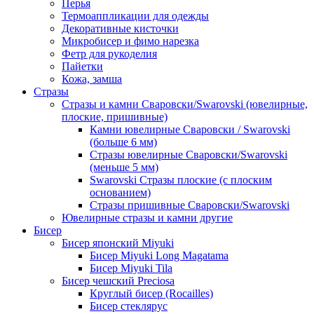
Перья
Термоаппликации для одежды
Декоративные кисточки
Микробисер и фимо нарезка
Фетр для рукоделия
Пайетки
Кожа, замша
Стразы
Стразы и камни Сваровски/Swarovski (ювелирные,
плоские, пришивные)
Камни ювелирные Сваровски / Swarovski
(больше 6 мм)
Стразы ювелирные Сваровски/Swarovski
(меньше 5 мм)
Swarovski Стразы плоские (с плоским
основанием)
Стразы пришивные Сваровски/Swarovski
Ювелирные стразы и камни другие
Бисер
Бисер японский Miyuki
Бисер Miyuki Long Magatama
Бисер Miyuki Tila
Бисер чешский Preciosa
Круглый бисер (Rocailles)
Бисер стеклярус