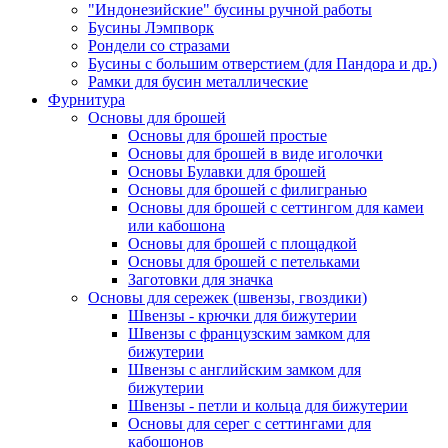
"Индонезийские" бусины ручной работы
Бусины Лэмпворк
Рондели со стразами
Бусины с большим отверстием (для Пандора и др.)
Рамки для бусин металлические
Фурнитура
Основы для брошей
Основы для брошей простые
Основы для брошей в виде иголочки
Основы Булавки для брошей
Основы для брошей с филигранью
Основы для брошей с сеттингом для камеи
или кабошона
Основы для брошей с площадкой
Основы для брошей с петельками
Заготовки для значка
Основы для сережек (швензы, гвоздики)
Швензы - крючки для бижутерии
Швензы с французским замком для
бижутерии
Швензы с английским замком для
бижутерии
Швензы - петли и кольца для бижутерии
Основы для серег с сеттингами для
кабошонов