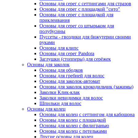
Основы для серег с сеттингами для стразов
Основы для серег с площадкой "сито"
Основы для серег с площадкой для
приклеивания
Основы для серег со штырьком для
полубусины
Пуссеты - гвоздики для бижутерии своими
руками
Основы для клипс
Основы для серег Pandora
Заглушки (стопперы) для серёжек
Основы для заколок
Основы для ободков
Основы для гребней для волос
Основы для заколок-автомат
Основы для заколок крокодильчик (зажимы)
Заколки Клик-клак
Заколки невидимки для волос
Шпильки для волос
Основы для колец
Основы для колец с сеттингом для кабошона
Основы для колец с площадкой
Основы для колец с филигранью
Основы для колец с петельками
Другие основы для колец