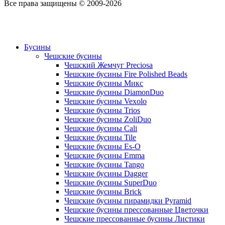
Все права защищены © 2009-2026
Бусины
Чешские бусины
Чешский Жемчуг Preciosa
Чешские бусины Fire Polished Beads
Чешские бусины Микс
Чешские бусины DiamonDuo
Чешские бусины Vexolo
Чешские бусины Trios
Чешские бусины ZoliDuo
Чешские бусины Cali
Чешские бусины Tile
Чешские бусины Es-O
Чешские бусины Emma
Чешские бусины Tango
Чешские бусины Dagger
Чешские бусины SuperDuo
Чешские бусины Brick
Чешские бусины пирамидки Pyramid
Чешские бусины прессованные Цветочки
Чешские прессованные бусины Листики