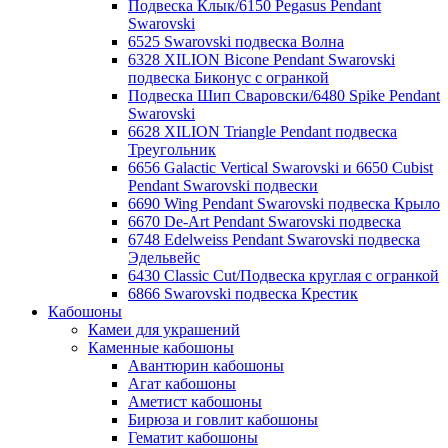
Подвеска Клык/6150 Pegasus Pendant
Swarovski
6525 Swarovski подвеска Волна
6328 XILION Bicone Pendant Swarovski
подвеска Биконус c огранкой
Подвеска Шип Сваровски/6480 Spike Pendant
Swarovski
6628 XILION Triangle Pendant подвеска
Треугольник
6656 Galactic Vertical Swarovski и 6650 Cubist
Pendant Swarovski подвески
6690 Wing Pendant Swarovski подвеска Крыло
6670 De-Art Pendant Swarovski подвеска
6748 Edelweiss Pendant Swarovski подвеска
Эдельвейс
6430 Classic Cut/Подвеска круглая с огранкой
6866 Swarovski подвеска Крестик
Кабошоны
Камеи для украшений
Каменные кабошоны
Авантюрин кабошоны
Агат кабошоны
Аметист кабошоны
Бирюза и говлит кабошоны
Гематит кабошоны