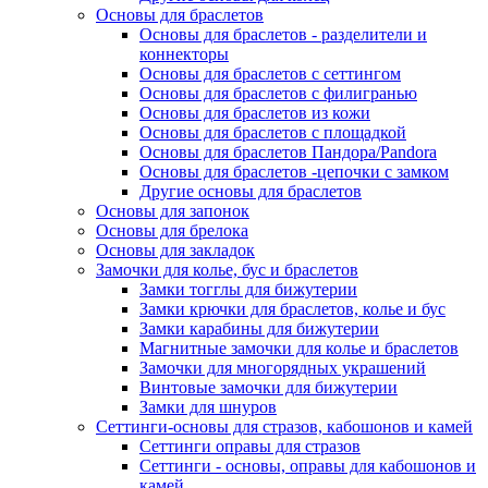
Основы для браслетов
Основы для браслетов - разделители и
коннекторы
Основы для браслетов с сеттингом
Основы для браслетов с филигранью
Основы для браслетов из кожи
Основы для браслетов с площадкой
Основы для браслетов Пандора/Pandora
Основы для браслетов -цепочки с замком
Другие основы для браслетов
Основы для запонок
Основы для брелока
Основы для закладок
Замочки для колье, бус и браслетов
Замки тогглы для бижутерии
Замки крючки для браслетов, колье и бус
Замки карабины для бижутерии
Магнитные замочки для колье и браслетов
Замочки для многорядных украшений
Винтовые замочки для бижутерии
Замки для шнуров
Сеттинги-основы для стразов, кабошонов и камей
Сеттинги оправы для стразов
Сеттинги - основы, оправы для кабошонов и
камей