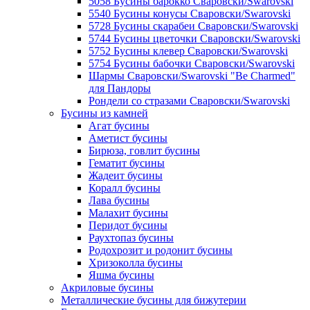
5058 Бусины барокко Сваровски/Swarovski
5540 Бусины конусы Сваровски/Swarovski
5728 Бусины скарабеи Сваровски/Swarovski
5744 Бусины цветочки Сваровски/Swarovski
5752 Бусины клевер Сваровски/Swarovski
5754 Бусины бабочки Сваровски/Swarovski
Шармы Сваровски/Swarovski "Be Charmed"
для Пандоры
Рондели со стразами Сваровски/Swarovski
Бусины из камней
Агат бусины
Аметист бусины
Бирюза, говлит бусины
Гематит бусины
Жадеит бусины
Коралл бусины
Лава бусины
Малахит бусины
Перидот бусины
Раухтопаз бусины
Родохрозит и родонит бусины
Хризоколла бусины
Яшма бусины
Акриловые бусины
Металлические бусины для бижутерии