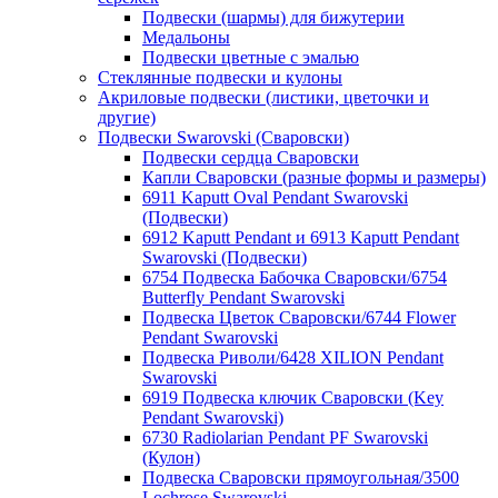
Подвески (шармы) для бижутерии
Медальоны
Подвески цветные с эмалью
Стеклянные подвески и кулоны
Акриловые подвески (листики, цветочки и
другие)
Подвески Swarovski (Сваровски)
Подвески сердца Сваровски
Капли Сваровски (разные формы и размеры)
6911 Kaputt Oval Pendant Swarovski
(Подвески)
6912 Kaputt Pendant и 6913 Kaputt Pendant
Swarovski (Подвески)
6754 Подвеска Бабочка Сваровски/6754
Butterfly Pendant Swarovski
Подвеска Цветок Сваровски/6744 Flower
Pendant Swarovski
Подвеска Риволи/6428 XILION Pendant
Swarovski
6919 Подвеска ключик Сваровски (Key
Pendant Swarovski)
6730 Radiolarian Pendant PF Swarovski
(Кулон)
Подвеска Сваровски прямоугольная/3500
Lochrose Swarovski