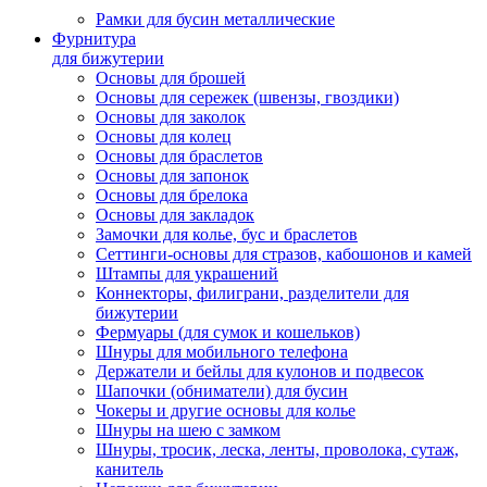
Рамки для бусин металлические
Фурнитура
для бижутерии
Основы для брошей
Основы для сережек (швензы, гвоздики)
Основы для заколок
Основы для колец
Основы для браслетов
Основы для запонок
Основы для брелока
Основы для закладок
Замочки для колье, бус и браслетов
Сеттинги-основы для стразов, кабошонов и камей
Штампы для украшений
Коннекторы, филиграни, разделители для
бижутерии
Фермуары (для сумок и кошельков)
Шнуры для мобильного телефона
Держатели и бейлы для кулонов и подвесок
Шапочки (обниматели) для бусин
Чокеры и другие основы для колье
Шнуры на шею с замком
Шнуры, тросик, леска, ленты, проволока, сутаж,
канитель