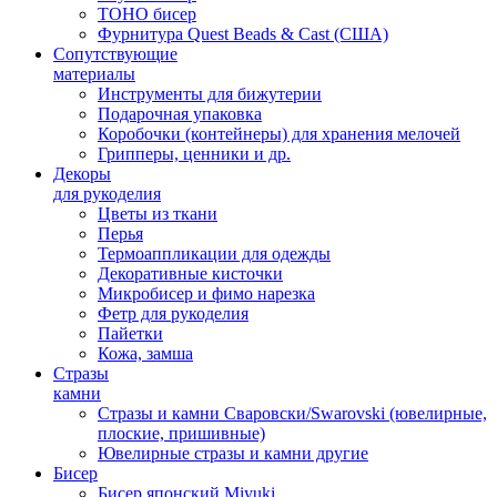
TOHO бисер
Фурнитура Quest Beads & Cast (США)
Сопутствующие
материалы
Инструменты для бижутерии
Подарочная упаковка
Коробочки (контейнеры) для хранения мелочей
Грипперы, ценники и др.
Декоры
для рукоделия
Цветы из ткани
Перья
Термоаппликации для одежды
Декоративные кисточки
Микробисер и фимо нарезка
Фетр для рукоделия
Пайетки
Кожа, замша
Стразы
камни
Стразы и камни Сваровски/Swarovski (ювелирные,
плоские, пришивные)
Ювелирные стразы и камни другие
Бисер
Бисер японский Miyuki