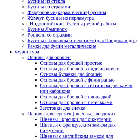
Бусины из стекла
Бусины со стразами
Фарфоровые (керамические) бусины
Жемчуг, бусины из перламутра
"Индонезийские" бусины ручной работы
Бусины Лэмпворк
Рондели со стразами
Бусины с большим отверстием (для Пандора и др.)
Рамки для бусин металлические
Фурнитура
Основы для брошей
Основы для брошей простые
Основы для брошей в виде иголочки
Основы Булавки для брошей
Основы для брошей с филигранью
Основы для брошей с сеттингом для камеи
или кабошона
Основы для брошей с площадкой
Основы для брошей с петельками
Заготовки для значка
Основы для сережек (швензы, гвоздики)
Швензы - крючки для бижутерии
Швензы с французским замком для
бижутерии
Швензы с английским замком для