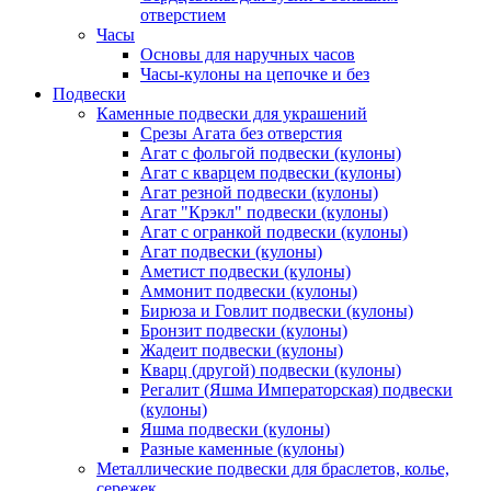
отверстием
Часы
Основы для наручных часов
Часы-кулоны на цепочке и без
Подвески
Каменные подвески для украшений
Срезы Агата без отверстия
Агат с фольгой подвески (кулоны)
Агат с кварцем подвески (кулоны)
Агат резной подвески (кулоны)
Агат "Крэкл" подвески (кулоны)
Агат с огранкой подвески (кулоны)
Агат подвески (кулоны)
Аметист подвески (кулоны)
Аммонит подвески (кулоны)
Бирюза и Говлит подвески (кулоны)
Бронзит подвески (кулоны)
Жадеит подвески (кулоны)
Кварц (другой) подвески (кулоны)
Регалит (Яшма Императорская) подвески
(кулоны)
Яшма подвески (кулоны)
Разные каменные (кулоны)
Металлические подвески для браслетов, колье,
сережек