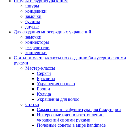
Шнуры и фурнитура к ним
шнуры
концевики
замочки
бусины
другое
Для создания многорядных украшений
замочки
коннекторы
разделители
концевики
Статьи и мастер-классы по созданию бижутерии своими
руками
Мастер-классы
Серьги
Браслеты
Украшения на шею
Броши
Кольца
Украшения для волос
Статьи
Самая полезная фурнитура для бижутерии
Интересные идеи в изготовлении
украшений своими руками
Полезные советы в мире handmade