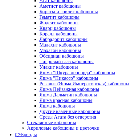
Агат кабошоны
Аметист кабошоны
Бирюза и говлит кабошоны
Гематит кабошоны
Жадеит кабошоны
Кварц кабошоны
Коралл кабошоны
Лабрадорит кабошоны
Малахит кабошоны
Махагон кабошоны
Обсидиан кабошоны
Тигровый глаз кабошоны
Унакит кабошоны
Яшма "Шкура леопарда" кабошоны
Яшма "Пикассо" кабошоны
Регалит (Яшма Императорская) кабошоны
Яшма Пейзажная кабошоны
Яшма Далматин кабошоны
Яшма красная кабошоны
Яшма кабошоны
Другие каменные кабошоны
Срезы Агата без отверстия
Стеклянные кабошоны
Акриловые кабошоны и цветочки
👉Бренды