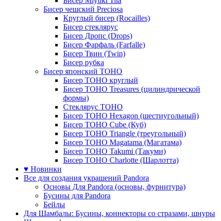
Бисер Miyuki Tila
Бисер чешский Preciosa
Круглый бисер (Rocailles)
Бисер стеклярус
Бисер Дропс (Drops)
Бисер Фарфаль (Farfalle)
Бисер Твин (Twin)
Бисер рубка
Бисер японский TOHO
Бисер TOHO круглый
Бисер TOHO Treasures (цилиндрической
формы)
Стеклярус TOHO
Бисер TOHO Hexagon (шестиугольный)
Бисер TOHO Cube (Куб)
Бисер TOHO Triangle (треугольный)
Бисер TOHO Magatama (Магатама)
Бисер TOHO Takumi (Такуми)
Бисер TOHO Charlotte (Шарлотта)
♥ Новинки
Все для создания украшений Pandora
Основы Для Pandora (основы, фурнитура)
Бусины для Pandora
Бейлы
Для Шамбалы: Бусины, коннекторы со стразами, шнуры