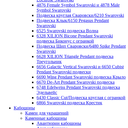
4876 Female Symbol Swarovski и 4878 Male
Symbol Swarovski
Подвеска круглая Сваровски/6210 Swarovski
Подвеска Клык/6150 Pegasus Pendant
Swarovski
6525 Swarovski подвеска Волна
6328 XILION Bicone Pendant Swarovski
подвеска Биконус c огранкой
Подвеска Шип Сваровски/6480 Spike Pendant
Swarovski
6628 XILION Triangle Pendant подвеска
Треугольник
6656 Galactic Vertical Swarovski и 6650 Cubist
Pendant Swarovski подвески
6690 Wing Pendant Swarovski подвеска Крыло
6670 De-Art Pendant Swarovski подвеска
6748 Edelweiss Pendant Swarovski подвеска
Эдельвейс
6430 Classic Cut/Подвеска круглая с огранкой
6866 Swarovski подвеска Крестик
Кабошоны
Камеи для украшений
Каменные кабошоны
Авантюрин кабошоны