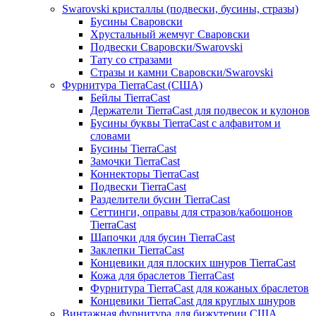
Swarovski кристаллы (подвески, бусины, стразы)
Бусины Сваровски
Хрустальный жемчуг Сваровски
Подвески Сваровски/Swarovski
Тату со стразами
Стразы и камни Сваровски/Swarovski
Фурнитура TierraCast (США)
Бейлы TierraCast
Держатели TierraCast для подвесок и кулонов
Бусины буквы TierraCast с алфавитом и
словами
Бусины TierraCast
Замочки TierraCast
Коннекторы TierraCast
Подвески TierraCast
Разделители бусин TierraCast
Сеттинги, оправы для стразов/кабошонов
TierraCast
Шапочки для бусин TierraCast
Заклепки TierraCast
Концевики для плоских шнуров TierraCast
Кожа для браслетов TierraCast
Фурнитура TierraCast для кожаных браслетов
Концевики TierraCast для круглых шнуров
Винтажная фурнитура для бижутерии США