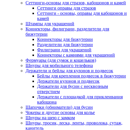
Сеттинги-основы для стразов, кабошонов и камей
Сеттинги оправы для стразов
Сеттинги - основы, оправы для кабошонов и
камей
Штампы для украшений
Коннекторы, филиграни, разделители для
бижутерии
Коннекторы для бижутерии
Разделители для бижутерии
Филиграни для украшений
Коннекторы с камнями для украшений
Фермуары (для сумок и кошельков)
Шнуры для мобильного телефона
Держатели и бейлы для кулонов и подвесок
Бейлы для крепления подвесок в бижутерии
Держатели кулонов и подвесок
Держатели для бусин с несквозным
отверстием
Держатели с площадкой для приклеивания
кабошона
Шапочки (обниматели) для бусин
Чокеры и другие основы для колье
Шнуры на шею с замком
Шнуры, тросик, леска, ленты, проволока, сутаж,
канитель