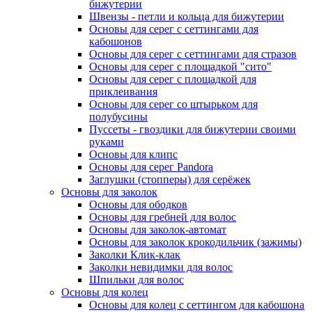
бижутерии
Швензы - петли и кольца для бижутерии
Основы для серег с сеттингами для
кабошонов
Основы для серег с сеттингами для стразов
Основы для серег с площадкой "сито"
Основы для серег с площадкой для
приклеивания
Основы для серег со штырьком для
полубусины
Пуссеты - гвоздики для бижутерии своими
руками
Основы для клипс
Основы для серег Pandora
Заглушки (стопперы) для серёжек
Основы для заколок
Основы для ободков
Основы для гребней для волос
Основы для заколок-автомат
Основы для заколок крокодильчик (зажимы)
Заколки Клик-клак
Заколки невидимки для волос
Шпильки для волос
Основы для колец
Основы для колец с сеттингом для кабошона