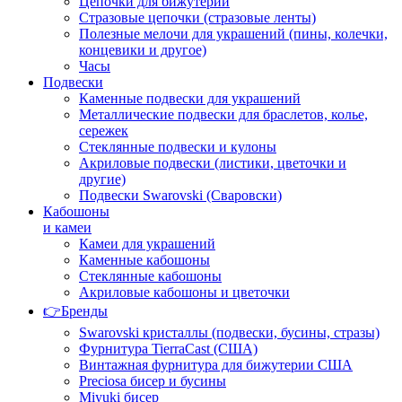
Цепочки для бижутерии
Стразовые цепочки (стразовые ленты)
Полезные мелочи для украшений (пины, колечки,
концевики и другое)
Часы
Подвески
Каменные подвески для украшений
Металлические подвески для браслетов, колье,
сережек
Стеклянные подвески и кулоны
Акриловые подвески (листики, цветочки и
другие)
Подвески Swarovski (Сваровски)
Кабошоны
и камеи
Камеи для украшений
Каменные кабошоны
Стеклянные кабошоны
Акриловые кабошоны и цветочки
👉Бренды
Swarovski кристаллы (подвески, бусины, стразы)
Фурнитура TierraCast (США)
Винтажная фурнитура для бижутерии США
Preciosa бисер и бусины
Miyuki бисер