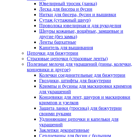
Ювелирный тросик (ланка)
Леска для бисера и бусин
Нитки для бисера, бусин и вышивки
Сутаж (сутажный шнур)
Проволока ювелирная и для рукоделия
Шнуры кожаные, вощёные, замшевые и
другие (без замка)
Ленты бархатные
Канитель для вышивания
Цепочки для бижутерии
Стразовые цепочки (стразовые ленты)
Полезные мелочи для украшений (пины, колечки,
концевики и другое)
Колечки соединительные для бижутерии
Гвоздики, штифты для бижутерии
Кримпы и бусины для маскировки кримпов
для украшений
Концевики для лент, шнуров и маскировки
кримпов и узелков
Защита ланки (тросика) для бижутерии
своими руками
Удлиняющие цепочки и капельки для
украшений
Заклепки декоративные
Сердцевины для бусин с большим