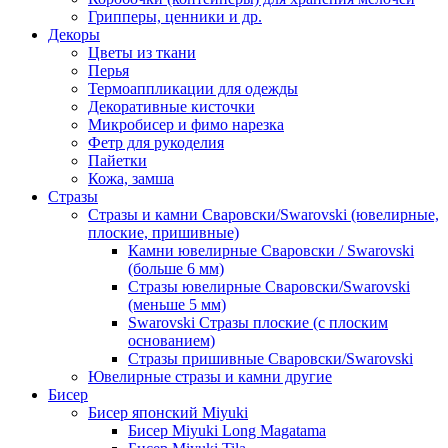
Грипперы, ценники и др.
Декоры
Цветы из ткани
Перья
Термоаппликации для одежды
Декоративные кисточки
Микробисер и фимо нарезка
Фетр для рукоделия
Пайетки
Кожа, замша
Стразы
Стразы и камни Сваровски/Swarovski (ювелирные,
плоские, пришивные)
Камни ювелирные Сваровски / Swarovski
(больше 6 мм)
Стразы ювелирные Сваровски/Swarovski
(меньше 5 мм)
Swarovski Стразы плоские (с плоским
основанием)
Стразы пришивные Сваровски/Swarovski
Ювелирные стразы и камни другие
Бисер
Бисер японский Miyuki
Бисер Miyuki Long Magatama