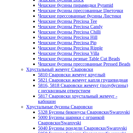
Чешские бусины пирамидки Pyramid
Чешские бусины прессованные Цветочки
Чешские прессованные бусины Листики
Чешские бусины Preciosa Tee
Чешские бусины Preciosa Candy
Чешские бусины Preciosa Chilli
Чешские бусины Preciosa Hill
Чешские бусины Preciosa Pip
Чешские бусины Preciosa Ripple
Чешские бусины Preciosa Villa
Чешские бусины резные Table Cut Beads
Чешские бусины прессованные Pressed Beads
Хрустальный жемчуг Сваровски
5810 Сваровски жемчуг круглый
5821 Сваровски жемчуг капля грушевидная
5816, 5818 Сваровски жемчуг (полубусины)
с несквозным отверстием
5817 Сваровски хрустальный жемчуг -
кабошон
Хрустальные бусины Сваровски
5328 Бусины биконусы Сваровски/Swarovski
5000 Бусины шарики с огранкой
Сваровски/Swarovski
5040 Бусины рондели Сваровски/Swarovski