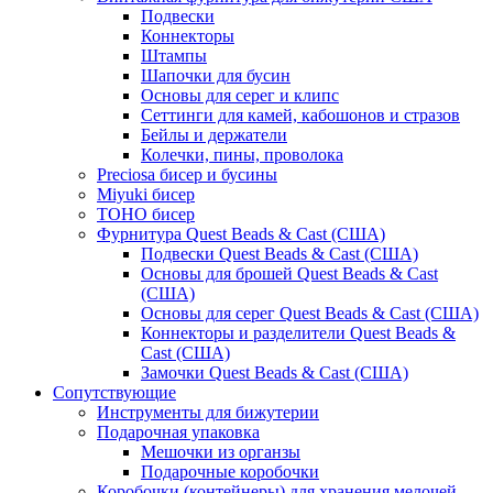
Подвески
Коннекторы
Штампы
Шапочки для бусин
Основы для серег и клипс
Сеттинги для камей, кабошонов и стразов
Бейлы и держатели
Колечки, пины, проволока
Preciosa бисер и бусины
Miyuki бисер
TOHO бисер
Фурнитура Quest Beads & Cast (США)
Подвески Quest Beads & Cast (США)
Основы для брошей Quest Beads & Cast
(США)
Основы для серег Quest Beads & Cast (США)
Коннекторы и разделители Quest Beads &
Cast (США)
Замочки Quest Beads & Cast (США)
Сопутствующие
Инструменты для бижутерии
Подарочная упаковка
Мешочки из органзы
Подарочные коробочки
Коробочки (контейнеры) для хранения мелочей