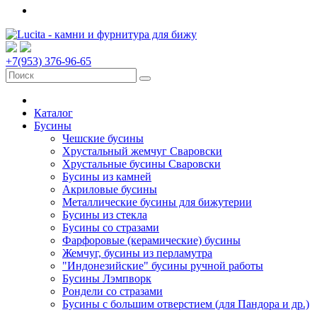
+7(953) 376-96-65
Каталог
Бусины
Чешские бусины
Хрустальный жемчуг Сваровски
Хрустальные бусины Сваровски
Бусины из камней
Акриловые бусины
Металлические бусины для бижутерии
Бусины из стекла
Бусины со стразами
Фарфоровые (керамические) бусины
Жемчуг, бусины из перламутра
"Индонезийские" бусины ручной работы
Бусины Лэмпворк
Рондели со стразами
Бусины с большим отверстием (для Пандора и др.)