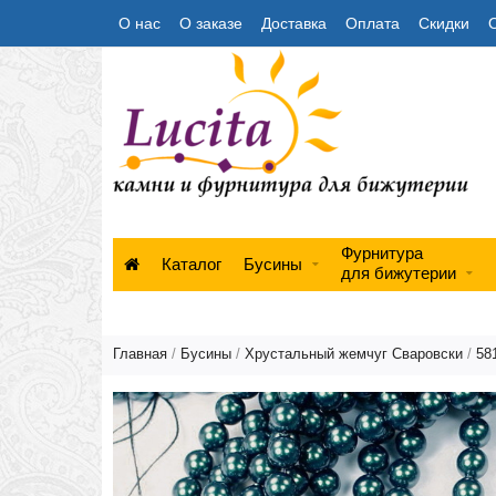
О нас
О заказе
Доставка
Оплата
Скидки
Фурнитура
Каталог
Бусины
для бижутерии
Главная
/
Бусины
/
Хрустальный жемчуг Сваровски
/
58