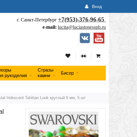
Вход
+7(953)-376-96-65
г. Санкт-Петербург
e-mail:
lucita@luciastonesspb.ru
екоры
Стразы
Бисер
ля рукоделия
камни
l Iridescent Tahitian Look круглый 6 мм, 5 шт
al