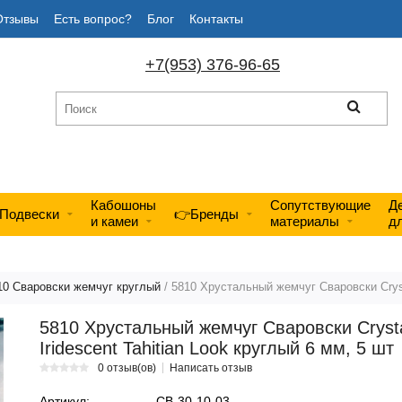
Отзывы
Есть вопрос?
Блог
Контакты
+7(953) 376-96-65
Кабошоны
Сопутствующие
Д
Подвески
👉Бренды
и камеи
материалы
д
10 Сваровски жемчуг круглый
/ 5810 Хрустальный жемчуг Сваровски Crysta
5810 Хрустальный жемчуг Сваровски Cryst
Iridescent Tahitian Look круглый 6 мм, 5 шт
0 отзыв(ов)
Написать отзыв
Артикул:
СВ-30-10-03