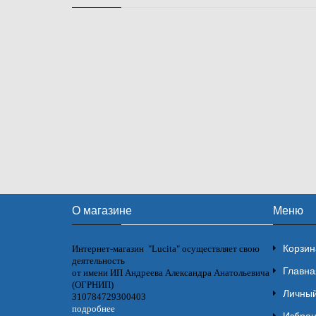
О магазине
Меню
Корзин
Интернет-магазин "Lucita" осуществляет свою
деятельность
Главна
от имени ИП Андреева Александра Анатольевича
(ОГРНИП)
Личный
310784729300403
подробнее