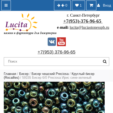
0
1
Вход
г. Санкт-Петербург
+7(953)-376-96-65
e-mail:
lucita@luciastonesspb.ru
+7(953) 376-96-65
Главная
/
Бисер
/
Бисер чешский Preciosa
/
Круглый бисер
(Rocailles)
/ 59155 Бисер 6/0 Preciosa Ирис сине-зеленый