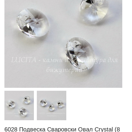
6028 Подвеска Сваровски Овал Crystal (8