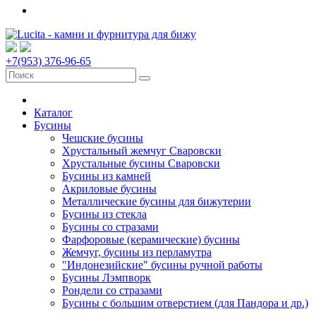
+7(953) 376-96-65
Каталог
Бусины
Чешские бусины
Хрустальный жемчуг Сваровски
Хрустальные бусины Сваровски
Бусины из камней
Акриловые бусины
Металлические бусины для бижутерии
Бусины из стекла
Бусины со стразами
Фарфоровые (керамические) бусины
Жемчуг, бусины из перламутра
"Индонезийские" бусины ручной работы
Бусины Лэмпворк
Рондели со стразами
Бусины с большим отверстием (для Пандора и др.)