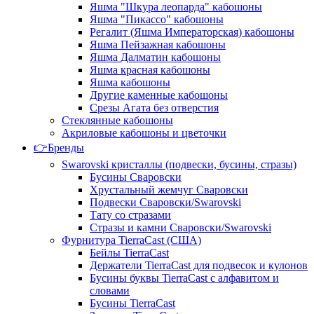
Яшма "Шкура леопарда" кабошоны
Яшма "Пикассо" кабошоны
Регалит (Яшма Императорская) кабошоны
Яшма Пейзажная кабошоны
Яшма Далматин кабошоны
Яшма красная кабошоны
Яшма кабошоны
Другие каменные кабошоны
Срезы Агата без отверстия
Стеклянные кабошоны
Акриловые кабошоны и цветочки
👉Бренды
Swarovski кристаллы (подвески, бусины, стразы)
Бусины Сваровски
Хрустальный жемчуг Сваровски
Подвески Сваровски/Swarovski
Тату со стразами
Стразы и камни Сваровски/Swarovski
Фурнитура TierraCast (США)
Бейлы TierraCast
Держатели TierraCast для подвесок и кулонов
Бусины буквы TierraCast с алфавитом и
словами
Бусины TierraCast