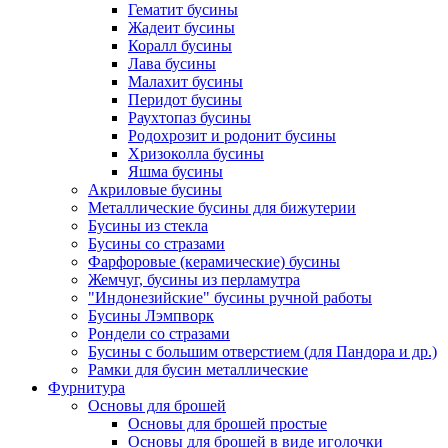
Гематит бусины
Жадеит бусины
Коралл бусины
Лава бусины
Малахит бусины
Перидот бусины
Раухтопаз бусины
Родохрозит и родонит бусины
Хризоколла бусины
Яшма бусины
Акриловые бусины
Металлические бусины для бижутерии
Бусины из стекла
Бусины со стразами
Фарфоровые (керамические) бусины
Жемчуг, бусины из перламутра
"Индонезийские" бусины ручной работы
Бусины Лэмпворк
Рондели со стразами
Бусины с большим отверстием (для Пандора и др.)
Рамки для бусин металлические
Фурнитура
Основы для брошей
Основы для брошей простые
Основы для брошей в виде иголочки