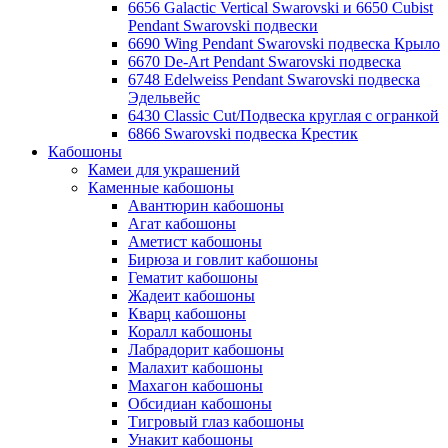
6656 Galactic Vertical Swarovski и 6650 Cubist
Pendant Swarovski подвески
6690 Wing Pendant Swarovski подвеска Крыло
6670 De-Art Pendant Swarovski подвеска
6748 Edelweiss Pendant Swarovski подвеска
Эдельвейс
6430 Classic Cut/Подвеска круглая с огранкой
6866 Swarovski подвеска Крестик
Кабошоны
Камеи для украшений
Каменные кабошоны
Авантюрин кабошоны
Агат кабошоны
Аметист кабошоны
Бирюза и говлит кабошоны
Гематит кабошоны
Жадеит кабошоны
Кварц кабошоны
Коралл кабошоны
Лабрадорит кабошоны
Малахит кабошоны
Махагон кабошоны
Обсидиан кабошоны
Тигровый глаз кабошоны
Унакит кабошоны