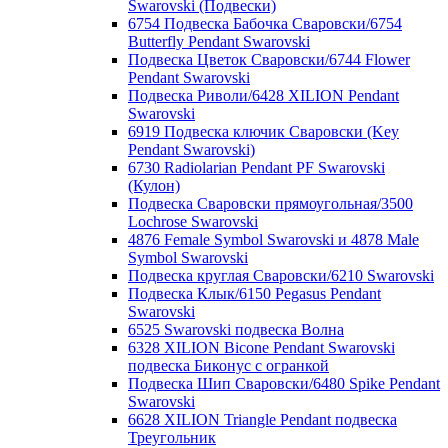
Swarovski (Подвески)
6754 Подвеска Бабочка Сваровски/6754
Butterfly Pendant Swarovski
Подвеска Цветок Сваровски/6744 Flower
Pendant Swarovski
Подвеска Риволи/6428 XILION Pendant
Swarovski
6919 Подвеска ключик Сваровски (Key
Pendant Swarovski)
6730 Radiolarian Pendant PF Swarovski
(Кулон)
Подвеска Сваровски прямоугольная/3500
Lochrose Swarovski
4876 Female Symbol Swarovski и 4878 Male
Symbol Swarovski
Подвеска круглая Сваровски/6210 Swarovski
Подвеска Клык/6150 Pegasus Pendant
Swarovski
6525 Swarovski подвеска Волна
6328 XILION Bicone Pendant Swarovski
подвеска Биконус c огранкой
Подвеска Шип Сваровски/6480 Spike Pendant
Swarovski
6628 XILION Triangle Pendant подвеска
Треугольник