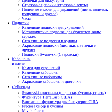
Цепочки для бижутерии
Стразовые цепочки (стразовые ленты)
Полезные мелочи для украшений (пины, колечки,
концевики и другое)
Часы
Подвески
Каменные подвески для украшений
Металлические подвески для браслетов, колье,
сережек
Стеклянные подвески и кулоны
Акриловые подвески (листики, цветочки и
другие)
Подвески Swarovski (Сваровски)
Кабошоны
и камеи
Камеи для украшений
Каменные кабошоны
Стеклянные кабошоны
Акриловые кабошоны и цветочки
👉Бренды
Swarovski кристаллы (подвески, бусины, стразы)
Фурнитура TierraCast (США)
Винтажная фурнитура для бижутерии США
Preciosa бисер и бусины
Miyuki бисер