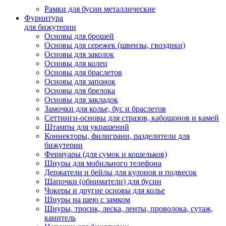
Рамки для бусин металлические
Фурнитура
для бижутерии
Основы для брошей
Основы для сережек (швензы, гвоздики)
Основы для заколок
Основы для колец
Основы для браслетов
Основы для запонок
Основы для брелока
Основы для закладок
Замочки для колье, бус и браслетов
Сеттинги-основы для стразов, кабошонов и камей
Штампы для украшений
Коннекторы, филиграни, разделители для
бижутерии
Фермуары (для сумок и кошельков)
Шнуры для мобильного телефона
Держатели и бейлы для кулонов и подвесок
Шапочки (обниматели) для бусин
Чокеры и другие основы для колье
Шнуры на шею с замком
Шнуры, тросик, леска, ленты, проволока, сутаж,
канитель