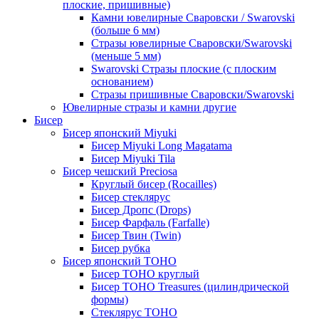
плоские, пришивные)
Камни ювелирные Сваровски / Swarovski
(больше 6 мм)
Стразы ювелирные Сваровски/Swarovski
(меньше 5 мм)
Swarovski Стразы плоские (с плоским
основанием)
Стразы пришивные Сваровски/Swarovski
Ювелирные стразы и камни другие
Бисер
Бисер японский Miyuki
Бисер Miyuki Long Magatama
Бисер Miyuki Tila
Бисер чешский Preciosa
Круглый бисер (Rocailles)
Бисер стеклярус
Бисер Дропс (Drops)
Бисер Фарфаль (Farfalle)
Бисер Твин (Twin)
Бисер рубка
Бисер японский TOHO
Бисер TOHO круглый
Бисер TOHO Treasures (цилиндрической
формы)
Стеклярус TOHO