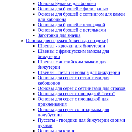
Основы Булавки для брошей
Основы для брошей с филигранью
Основы для брошей с сеттингом для камеи
или кабошона
Основы для брошей с площадкой
Основы для брошей с петельками
Заготовки для значка
Основы для сережек (швензы, гвоздики)
Швензы - крючки для бижутерии
Швензы с французским замком для
бижутерии
Швензы с английским замком для
бижутерии
Швензы - петли и кольца для бижутерии
Основы для серег с сеттингами для
кабошонов
Основы для серег с сеттингами для стразов
Основы для серег с площадкой "сито"
Основы для серег с площадкой для
приклеивания
Основы для серег со штырьком для
полубусины
Пуссеты - гвоздики для бижутерии своими
руками
Основы для клипс