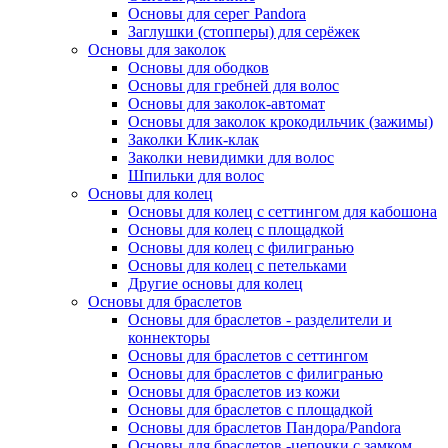
Основы для серег Pandora
Заглушки (стопперы) для серёжек
Основы для заколок
Основы для ободков
Основы для гребней для волос
Основы для заколок-автомат
Основы для заколок крокодильчик (зажимы)
Заколки Клик-клак
Заколки невидимки для волос
Шпильки для волос
Основы для колец
Основы для колец с сеттингом для кабошона
Основы для колец с площадкой
Основы для колец с филигранью
Основы для колец с петельками
Другие основы для колец
Основы для браслетов
Основы для браслетов - разделители и
коннекторы
Основы для браслетов с сеттингом
Основы для браслетов с филигранью
Основы для браслетов из кожи
Основы для браслетов с площадкой
Основы для браслетов Пандора/Pandora
Основы для браслетов -цепочки с замком