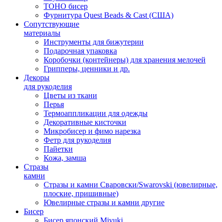
TOHO бисер
Фурнитура Quest Beads & Cast (США)
Сопутствующие
материалы
Инструменты для бижутерии
Подарочная упаковка
Коробочки (контейнеры) для хранения мелочей
Грипперы, ценники и др.
Декоры
для рукоделия
Цветы из ткани
Перья
Термоаппликации для одежды
Декоративные кисточки
Микробисер и фимо нарезка
Фетр для рукоделия
Пайетки
Кожа, замша
Стразы
камни
Стразы и камни Сваровски/Swarovski (ювелирные,
плоские, пришивные)
Ювелирные стразы и камни другие
Бисер
Бисер японский Miyuki