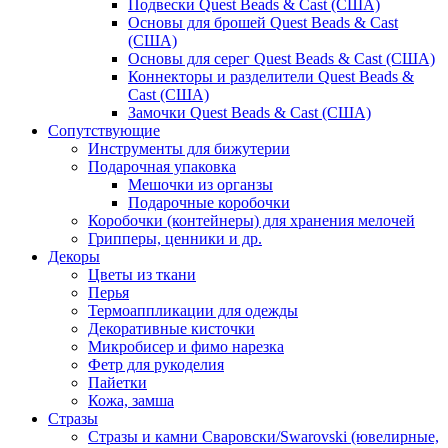
Подвески Quest Beads & Cast (США)
Основы для брошей Quest Beads & Cast
(США)
Основы для серег Quest Beads & Cast (США)
Коннекторы и разделители Quest Beads &
Cast (США)
Замочки Quest Beads & Cast (США)
Сопутствующие
Инструменты для бижутерии
Подарочная упаковка
Мешочки из органзы
Подарочные коробочки
Коробочки (контейнеры) для хранения мелочей
Грипперы, ценники и др.
Декоры
Цветы из ткани
Перья
Термоаппликации для одежды
Декоративные кисточки
Микробисер и фимо нарезка
Фетр для рукоделия
Пайетки
Кожа, замша
Стразы
Стразы и камни Сваровски/Swarovski (ювелирные,