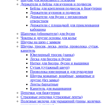
Держатели и бейлы для кулонов и подвесок
Бейлы для крепления подвесок в бижутерии
Держатели кулонов и подвесок
Держатели для бусин с несквозным
отверстием
Держатели с площадкой для приклеивания
кабошона
Шапочки (обниматели) для бусин
Чокеры и другие основы для колье
Шнуры на шею с замком
Шнуры, тросик, леска, ленты, проволока, сутаж,
канитель
Ювелирный тросик (ланка)
Леска для бисера и бусин
Нитки для бисера, бусин и вышивки
Сутаж (сутажный шнур)
Проволока ювелирная и для рукоделия
Шнуры кожаные, вощёные, замшевые и
другие (без замка)
Ленты бархатные
Канитель для вышивания
Цепочки для бижутерии
Стразовые цепочки (стразовые ленты)
Полезные мелочи для украшений (пины, колечки,