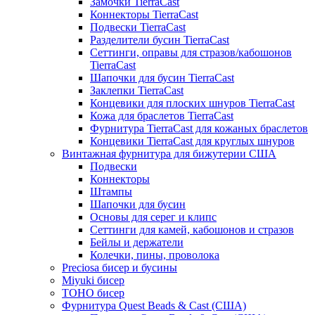
Замочки TierraCast
Коннекторы TierraCast
Подвески TierraCast
Разделители бусин TierraCast
Сеттинги, оправы для стразов/кабошонов
TierraCast
Шапочки для бусин TierraCast
Заклепки TierraCast
Концевики для плоских шнуров TierraCast
Кожа для браслетов TierraCast
Фурнитура TierraCast для кожаных браслетов
Концевики TierraCast для круглых шнуров
Винтажная фурнитура для бижутерии США
Подвески
Коннекторы
Штампы
Шапочки для бусин
Основы для серег и клипс
Сеттинги для камей, кабошонов и стразов
Бейлы и держатели
Колечки, пины, проволока
Preciosa бисер и бусины
Miyuki бисер
TOHO бисер
Фурнитура Quest Beads & Cast (США)