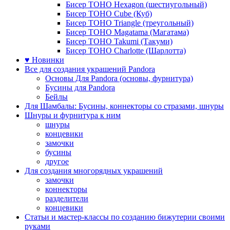
Бисер TOHO Hexagon (шестиугольный)
Бисер TOHO Cube (Куб)
Бисер TOHO Triangle (треугольный)
Бисер TOHO Magatama (Магатама)
Бисер TOHO Takumi (Такуми)
Бисер TOHO Charlotte (Шарлотта)
♥ Новинки
Все для создания украшений Pandora
Основы Для Pandora (основы, фурнитура)
Бусины для Pandora
Бейлы
Для Шамбалы: Бусины, коннекторы со стразами, шнуры
Шнуры и фурнитура к ним
шнуры
концевики
замочки
бусины
другое
Для создания многорядных украшений
замочки
коннекторы
разделители
концевики
Статьи и мастер-классы по созданию бижутерии своими
руками