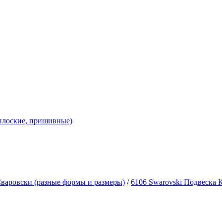
 плоские, пришивные)
варовски (разные формы и размеры)
/
6106 Swarovski Подвеска 