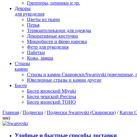
Грипперы, ценники и др.
Декоры
для рукоделия
Цветы из ткани
Перья
Термоаппликации для одежды
Декоративные кисточки
Микробисер и фимо нарезка
Фетр для рукоделия
Пайетки
Кожа, замша
Стразы
камни
Стразы и камни Сваровски/Swarovski (ювелирные,
Ювелирные стразы и камни другие
Бисер
Бисер японский Miyuki
Бисер чешский Preciosa
Бисер японский TOHO
Главная
/
Подвески
/
Подвески Swarovski (Сваровски)
/
Капли С
мм)
Удобные и быстрые способы доставки