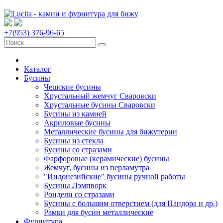
+7(953) 376-96-65
Каталог
Бусины
Чешские бусины
Хрустальный жемчуг Сваровски
Хрустальные бусины Сваровски
Бусины из камней
Акриловые бусины
Металлические бусины для бижутерии
Бусины из стекла
Бусины со стразами
Фарфоровые (керамические) бусины
Жемчуг, бусины из перламутра
"Индонезийские" бусины ручной работы
Бусины Лэмпворк
Рондели со стразами
Бусины с большим отверстием (для Пандора и др.)
Рамки для бусин металлические
Фурнитура