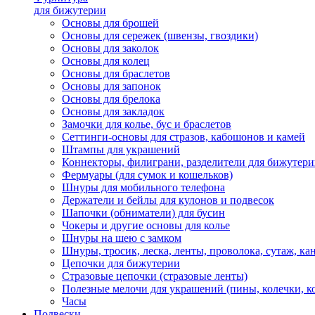
для бижутерии
Основы для брошей
Основы для сережек (швензы, гвоздики)
Основы для заколок
Основы для колец
Основы для браслетов
Основы для запонок
Основы для брелока
Основы для закладок
Замочки для колье, бус и браслетов
Сеттинги-основы для стразов, кабошонов и камей
Штампы для украшений
Коннекторы, филиграни, разделители для бижутер
Фермуары (для сумок и кошельков)
Шнуры для мобильного телефона
Держатели и бейлы для кулонов и подвесок
Шапочки (обниматели) для бусин
Чокеры и другие основы для колье
Шнуры на шею с замком
Шнуры, тросик, леска, ленты, проволока, сутаж, ка
Цепочки для бижутерии
Стразовые цепочки (стразовые ленты)
Полезные мелочи для украшений (пины, колечки, к
Часы
Подвески