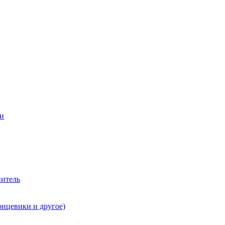
ии
нитель
онцевики и другое)