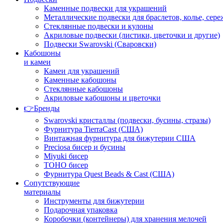
Каменные подвески для украшений
Металлические подвески для браслетов, колье, сере
Стеклянные подвески и кулоны
Акриловые подвески (листики, цветочки и другие)
Подвески Swarovski (Сваровски)
Кабошоны
и камеи
Камеи для украшений
Каменные кабошоны
Стеклянные кабошоны
Акриловые кабошоны и цветочки
👉Бренды
Swarovski кристаллы (подвески, бусины, стразы)
Фурнитура TierraCast (США)
Винтажная фурнитура для бижутерии США
Preciosa бисер и бусины
Miyuki бисер
TOHO бисер
Фурнитура Quest Beads & Cast (США)
Сопутствующие
материалы
Инструменты для бижутерии
Подарочная упаковка
Коробочки (контейнеры) для хранения мелочей