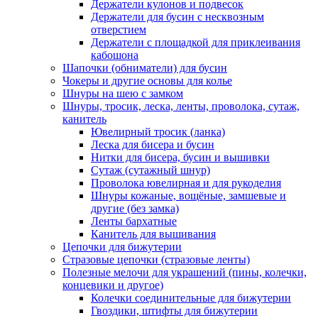
Держатели кулонов и подвесок
Держатели для бусин с несквозным
отверстием
Держатели с площадкой для приклеивания
кабошона
Шапочки (обниматели) для бусин
Чокеры и другие основы для колье
Шнуры на шею с замком
Шнуры, тросик, леска, ленты, проволока, сутаж,
канитель
Ювелирный тросик (ланка)
Леска для бисера и бусин
Нитки для бисера, бусин и вышивки
Сутаж (сутажный шнур)
Проволока ювелирная и для рукоделия
Шнуры кожаные, вощёные, замшевые и
другие (без замка)
Ленты бархатные
Канитель для вышивания
Цепочки для бижутерии
Стразовые цепочки (стразовые ленты)
Полезные мелочи для украшений (пины, колечки,
концевики и другое)
Колечки соединительные для бижутерии
Гвоздики, штифты для бижутерии