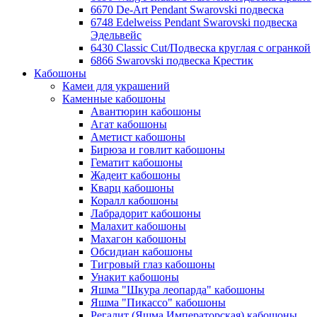
6670 De-Art Pendant Swarovski подвеска
6748 Edelweiss Pendant Swarovski подвеска
Эдельвейс
6430 Classic Cut/Подвеска круглая с огранкой
6866 Swarovski подвеска Крестик
Кабошоны
Камеи для украшений
Каменные кабошоны
Авантюрин кабошоны
Агат кабошоны
Аметист кабошоны
Бирюза и говлит кабошоны
Гематит кабошоны
Жадеит кабошоны
Кварц кабошоны
Коралл кабошоны
Лабрадорит кабошоны
Малахит кабошоны
Махагон кабошоны
Обсидиан кабошоны
Тигровый глаз кабошоны
Унакит кабошоны
Яшма "Шкура леопарда" кабошоны
Яшма "Пикассо" кабошоны
Регалит (Яшма Императорская) кабошоны