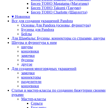
Бисер TOHO Magatama (Магатама)
Бисер TOHO Takumi (Такуми)
Бисер TOHO Charlotte (Шарлотта)
♥ Новинки
Все для создания украшений Pandora
Основы Для Pandora (основы, фурнитура)
Бусины для Pandora
Бейлы
Для Шамбалы: Бусины, коннекторы со стразами, шнуры
Шнуры и фурнитура к ним
шнуры
концевики
замочки
бусины
другое
Для создания многорядных украшений
замочки
коннекторы
разделители
концевики
Статьи и мастер-классы по созданию бижутерии своими
руками
Мастер-классы
Серьги
Браслеты