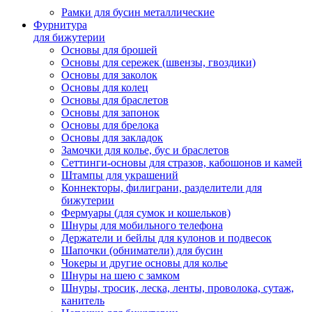
Рамки для бусин металлические
Фурнитура
для бижутерии
Основы для брошей
Основы для сережек (швензы, гвоздики)
Основы для заколок
Основы для колец
Основы для браслетов
Основы для запонок
Основы для брелока
Основы для закладок
Замочки для колье, бус и браслетов
Сеттинги-основы для стразов, кабошонов и камей
Штампы для украшений
Коннекторы, филиграни, разделители для
бижутерии
Фермуары (для сумок и кошельков)
Шнуры для мобильного телефона
Держатели и бейлы для кулонов и подвесок
Шапочки (обниматели) для бусин
Чокеры и другие основы для колье
Шнуры на шею с замком
Шнуры, тросик, леска, ленты, проволока, сутаж,
канитель