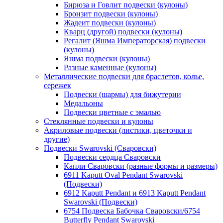
Бирюза и Говлит подвески (кулоны)
Бронзит подвески (кулоны)
Жадеит подвески (кулоны)
Кварц (другой) подвески (кулоны)
Регалит (Яшма Императорская) подвески
(кулоны)
Яшма подвески (кулоны)
Разные каменные (кулоны)
Металлические подвески для браслетов, колье,
сережек
Подвески (шармы) для бижутерии
Медальоны
Подвески цветные с эмалью
Стеклянные подвески и кулоны
Акриловые подвески (листики, цветочки и
другие)
Подвески Swarovski (Сваровски)
Подвески сердца Сваровски
Капли Сваровски (разные формы и размеры)
6911 Kaputt Oval Pendant Swarovski
(Подвески)
6912 Kaputt Pendant и 6913 Kaputt Pendant
Swarovski (Подвески)
6754 Подвеска Бабочка Сваровски/6754
Butterfly Pendant Swarovski