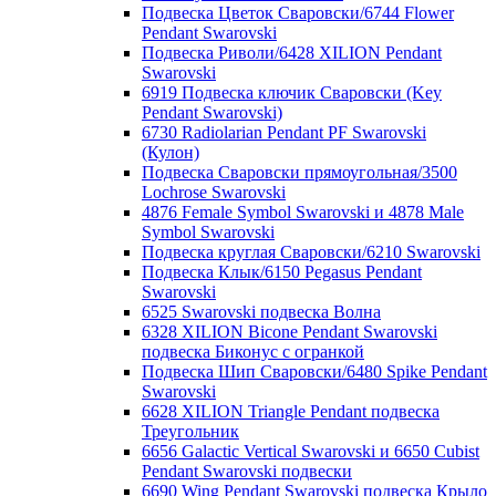
Подвеска Цветок Сваровски/6744 Flower
Pendant Swarovski
Подвеска Риволи/6428 XILION Pendant
Swarovski
6919 Подвеска ключик Сваровски (Key
Pendant Swarovski)
6730 Radiolarian Pendant PF Swarovski
(Кулон)
Подвеска Сваровски прямоугольная/3500
Lochrose Swarovski
4876 Female Symbol Swarovski и 4878 Male
Symbol Swarovski
Подвеска круглая Сваровски/6210 Swarovski
Подвеска Клык/6150 Pegasus Pendant
Swarovski
6525 Swarovski подвеска Волна
6328 XILION Bicone Pendant Swarovski
подвеска Биконус c огранкой
Подвеска Шип Сваровски/6480 Spike Pendant
Swarovski
6628 XILION Triangle Pendant подвеска
Треугольник
6656 Galactic Vertical Swarovski и 6650 Cubist
Pendant Swarovski подвески
6690 Wing Pendant Swarovski подвеска Крыло