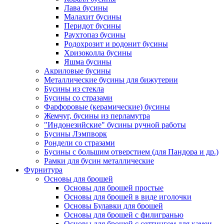
Лава бусины
Малахит бусины
Перидот бусины
Раухтопаз бусины
Родохрозит и родонит бусины
Хризоколла бусины
Яшма бусины
Акриловые бусины
Металлические бусины для бижутерии
Бусины из стекла
Бусины со стразами
Фарфоровые (керамические) бусины
Жемчуг, бусины из перламутра
"Индонезийские" бусины ручной работы
Бусины Лэмпворк
Рондели со стразами
Бусины с большим отверстием (для Пандора и др.)
Рамки для бусин металлические
Фурнитура
Основы для брошей
Основы для брошей простые
Основы для брошей в виде иголочки
Основы Булавки для брошей
Основы для брошей с филигранью
Основы для брошей с сеттингом для камеи