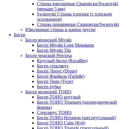
Стразы ювелирные Сваровски/Swarovski
(меньше 5 мм)
Swarovski Стразы плоские (с плоским
основанием)
Стразы пришивные Сваровски/Swarovski
Ювелирные стразы и камни другие
Бисер
Бисер японский Miyuki
Бисер Miyuki Long Magatama
Бисер Miyuki Tila
Бисер чешский Preciosa
Круглый бисер (Rocailles)
Бисер стеклярус
Бисер Дропс (Drops)
Бисер Фарфаль (Farfalle)
Бисер Твин (Twin)
Бисер рубка
Бисер японский TOHO
Бисер TOHO круглый
Бисер TOHO Treasures (цилиндрической
формы)
Стеклярус TOHO
Бисер TOHO Hexagon (шестиугольный)
Бисер TOHO Cube (Куб)
Бисер TOHO Triangle (треугольный)