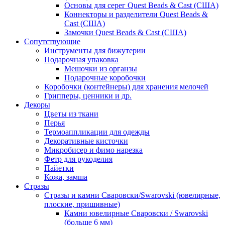
Основы для серег Quest Beads & Cast (США)
Коннекторы и разделители Quest Beads &
Cast (США)
Замочки Quest Beads & Cast (США)
Сопутствующие
Инструменты для бижутерии
Подарочная упаковка
Мешочки из органзы
Подарочные коробочки
Коробочки (контейнеры) для хранения мелочей
Грипперы, ценники и др.
Декоры
Цветы из ткани
Перья
Термоаппликации для одежды
Декоративные кисточки
Микробисер и фимо нарезка
Фетр для рукоделия
Пайетки
Кожа, замша
Стразы
Стразы и камни Сваровски/Swarovski (ювелирные,
плоские, пришивные)
Камни ювелирные Сваровски / Swarovski
(больше 6 мм)