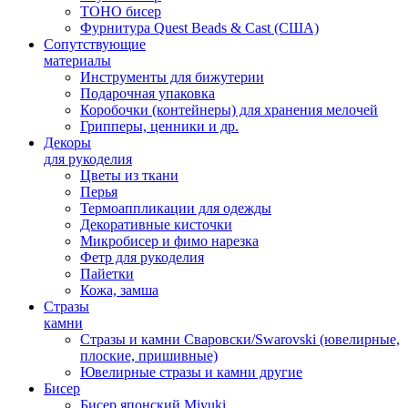
TOHO бисер
Фурнитура Quest Beads & Cast (США)
Сопутствующие
материалы
Инструменты для бижутерии
Подарочная упаковка
Коробочки (контейнеры) для хранения мелочей
Грипперы, ценники и др.
Декоры
для рукоделия
Цветы из ткани
Перья
Термоаппликации для одежды
Декоративные кисточки
Микробисер и фимо нарезка
Фетр для рукоделия
Пайетки
Кожа, замша
Стразы
камни
Стразы и камни Сваровски/Swarovski (ювелирные,
плоские, пришивные)
Ювелирные стразы и камни другие
Бисер
Бисер японский Miyuki