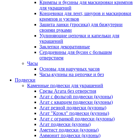
Кримпы и бусины для маскировки кримпов
для украшений
Концевики для лент, шнуров и маскировки
кримпов и узелков
Защита ланки (тросика) для бижутерии
своими руками
Удлиняющие цепочки и капельки для
украшений
Заклепки декоративные
Сердцевины для бусин с большим
отверстием
Часы
Основы для наручных часов
Часы-кулоны на цепочке и без
Подвески
Каменные подвески для украшений
Срезы Агата без отверстия
Агат с фольгой подвески (кулоны)
Агат с кварцем подвески (кулоны)
Агат резной подвески (кулоны)
Агат "Крэкл" подвески (кулоны)
Агат с огранкой подвески (кулоны)
Агат подвески (кулоны)
Аметист подвески (кулоны)
Аммонит подвески (кулоны)