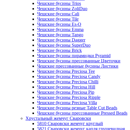
Чешские бусины Trios
Чешские бусины ZoliDuo
Чешские бусины Cali
Чешские бусины Tile
Чешские бусины Es-O
Чешские бусины Emma
Чешские бусины Tango
Чешские бусины Dagger
Чешские бусины SuperDuo
Чешские бусины Brick
Чешские бусины пирамидки Pyramid
Чешские бусины прессованные Цветочки
Чешские прессованные бусины Листики
Чешские бусины Preciosa Tee
Чешские бусины Preciosa Candy
Чешские бусины Preciosa Chilli
Чешские бусины Preciosa Hill
Чешские бусины Preciosa Pip
Чешские бусины Preciosa Ripple
Чешские бусины Preciosa Villa
Чешские бусины резные Table Cut Beads
Чешские бусины прессованные Pressed Beads
Хрустальный жемчуг Сваровски
5810 Сваровски жемчуг круглый
5821 Сваровски жемчуг капля грушевидная