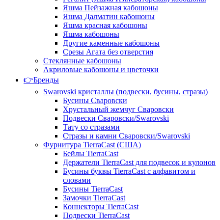
Яшма Пейзажная кабошоны
Яшма Далматин кабошоны
Яшма красная кабошоны
Яшма кабошоны
Другие каменные кабошоны
Срезы Агата без отверстия
Стеклянные кабошоны
Акриловые кабошоны и цветочки
👉Бренды
Swarovski кристаллы (подвески, бусины, стразы)
Бусины Сваровски
Хрустальный жемчуг Сваровски
Подвески Сваровски/Swarovski
Тату со стразами
Стразы и камни Сваровски/Swarovski
Фурнитура TierraCast (США)
Бейлы TierraCast
Держатели TierraCast для подвесок и кулонов
Бусины буквы TierraCast с алфавитом и
словами
Бусины TierraCast
Замочки TierraCast
Коннекторы TierraCast
Подвески TierraCast