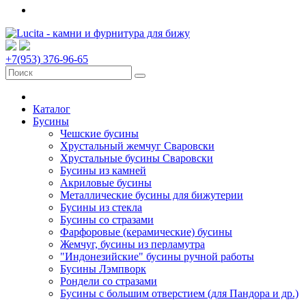
+7(953) 376-96-65
Каталог
Бусины
Чешские бусины
Хрустальный жемчуг Сваровски
Хрустальные бусины Сваровски
Бусины из камней
Акриловые бусины
Металлические бусины для бижутерии
Бусины из стекла
Бусины со стразами
Фарфоровые (керамические) бусины
Жемчуг, бусины из перламутра
"Индонезийские" бусины ручной работы
Бусины Лэмпворк
Рондели со стразами
Бусины с большим отверстием (для Пандора и др.)