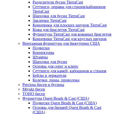
Разделители бусин TierraCast
Сеттинги, оправы для стразов/кабошонов
TierraCast
Шапочки для бусин TierraCast
Заклепки TierraCast
Концевики для плоских шнуров TierraCast
Кожа для браслетов TierraCast
Фурнитура TierraCast для кожаных браслетов
Концевики TierraCast для круглых шнуров
Винтажная фурнитура для бижутерии США
Подвески
Коннекторы
Штампы
Шапочки для бусин
Основы для серег и клипс
Сеттинги для камей, кабошонов и стразов
Бейлы и держатели
Колечки, пины, проволока
Preciosa бисер и бусины
Miyuki бисер
TOHO бисер
Фурнитура Quest Beads & Cast (США)
Подвески Quest Beads & Cast (США)
Основы для брошей Quest Beads & Cast
(США)