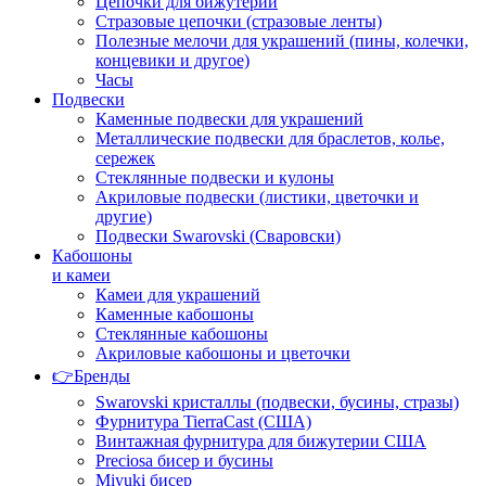
Цепочки для бижутерии
Стразовые цепочки (стразовые ленты)
Полезные мелочи для украшений (пины, колечки,
концевики и другое)
Часы
Подвески
Каменные подвески для украшений
Металлические подвески для браслетов, колье,
сережек
Стеклянные подвески и кулоны
Акриловые подвески (листики, цветочки и
другие)
Подвески Swarovski (Сваровски)
Кабошоны
и камеи
Камеи для украшений
Каменные кабошоны
Стеклянные кабошоны
Акриловые кабошоны и цветочки
👉Бренды
Swarovski кристаллы (подвески, бусины, стразы)
Фурнитура TierraCast (США)
Винтажная фурнитура для бижутерии США
Preciosa бисер и бусины
Miyuki бисер