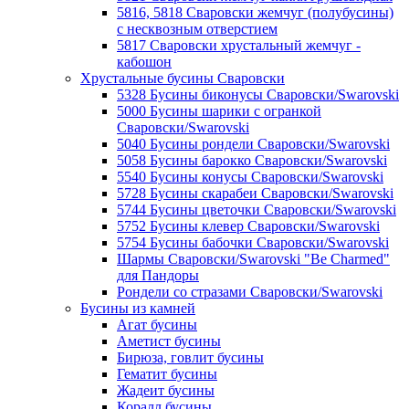
5816, 5818 Сваровски жемчуг (полубусины)
с несквозным отверстием
5817 Сваровски хрустальный жемчуг -
кабошон
Хрустальные бусины Сваровски
5328 Бусины биконусы Сваровски/Swarovski
5000 Бусины шарики с огранкой
Сваровски/Swarovski
5040 Бусины рондели Сваровски/Swarovski
5058 Бусины барокко Сваровски/Swarovski
5540 Бусины конусы Сваровски/Swarovski
5728 Бусины скарабеи Сваровски/Swarovski
5744 Бусины цветочки Сваровски/Swarovski
5752 Бусины клевер Сваровски/Swarovski
5754 Бусины бабочки Сваровски/Swarovski
Шармы Сваровски/Swarovski "Be Charmed"
для Пандоры
Рондели со стразами Сваровски/Swarovski
Бусины из камней
Агат бусины
Аметист бусины
Бирюза, говлит бусины
Гематит бусины
Жадеит бусины
Коралл бусины