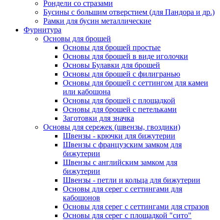
Рондели со стразами
Бусины с большим отверстием (для Пандора и др.)
Рамки для бусин металлические
Фурнитура
Основы для брошей
Основы для брошей простые
Основы для брошей в виде иголочки
Основы Булавки для брошей
Основы для брошей с филигранью
Основы для брошей с сеттингом для камеи
или кабошона
Основы для брошей с площадкой
Основы для брошей с петельками
Заготовки для значка
Основы для сережек (швензы, гвоздики)
Швензы - крючки для бижутерии
Швензы с французским замком для
бижутерии
Швензы с английским замком для
бижутерии
Швензы - петли и кольца для бижутерии
Основы для серег с сеттингами для
кабошонов
Основы для серег с сеттингами для стразов
Основы для серег с площадкой "сито"