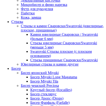
Декоративные кисточки
Микробисер и фимо нарезка
Фетр для рукоделия
Пайетки
Кожа, замша
Стразы
Стразы и камни Сваровски/Swarovski (ювелирные,
плоские, пришивные)
Камни ювелирные Сваровски / Swarovski
(больше 6 мм)
Стразы ювелирные Сваровски/Swarovski
(меньше 5 мм)
Swarovski Стразы плоские (с плоским
основанием)
Стразы пришивные Сваровски/Swarovski
Ювелирные стразы и камни другие
Бисер
Бисер японский Miyuki
Бисер Miyuki Long Magatama
Бисер Miyuki Tila
Бисер чешский Preciosa
Круглый бисер (Rocailles)
Бисер стеклярус
Бисер Дропс (Drops)
Бисер Фарфаль (Farfalle)