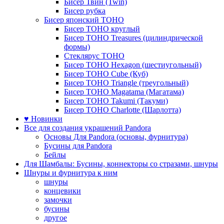
Бисер Твин (Twin)
Бисер рубка
Бисер японский TOHO
Бисер TOHO круглый
Бисер TOHO Treasures (цилиндрической
формы)
Стеклярус TOHO
Бисер TOHO Hexagon (шестиугольный)
Бисер TOHO Cube (Куб)
Бисер TOHO Triangle (треугольный)
Бисер TOHO Magatama (Магатама)
Бисер TOHO Takumi (Такуми)
Бисер TOHO Charlotte (Шарлотта)
♥ Новинки
Все для создания украшений Pandora
Основы Для Pandora (основы, фурнитура)
Бусины для Pandora
Бейлы
Для Шамбалы: Бусины, коннекторы со стразами, шнуры
Шнуры и фурнитура к ним
шнуры
концевики
замочки
бусины
другое