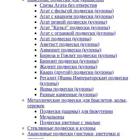
Срезы Агата без отверстия
Агат с фольгой подвески (кулоны)
Агат с кварцем подвески (кулоны)
Агат резной подвески (кулоны)
Агат "Крэкл" подвески (кулоны)
Агат с огранкой подвески (кулоны)
Агат подвески (кулоны)
Аметист подвески (кулоны)
Аммонит подвески (кулоны)
Бирюза и Говлит подвески (кулоны)
Бронзит подвески (кулоны)
Жадеит подвески (кулоны)
Кварц (другой) подвески (кулоны)
Регалит (Яшма Императорская) подвески
(кулоны)
Яшма подвески (кулоны)
Разные каменные (кулоны)
Металлические подвески для браслетов, колье,
сережек
Подвески (шармы) для бижутерии
Медальоны
Подвески цветные с эмалью
Стеклянные подвески и кулоны
Акриловые подвески (листики, цветочки и