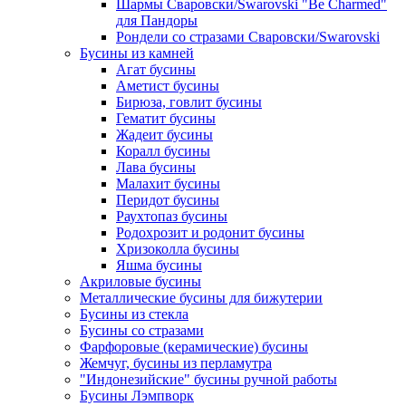
Шармы Сваровски/Swarovski "Be Charmed"
для Пандоры
Рондели со стразами Сваровски/Swarovski
Бусины из камней
Агат бусины
Аметист бусины
Бирюза, говлит бусины
Гематит бусины
Жадеит бусины
Коралл бусины
Лава бусины
Малахит бусины
Перидот бусины
Раухтопаз бусины
Родохрозит и родонит бусины
Хризоколла бусины
Яшма бусины
Акриловые бусины
Металлические бусины для бижутерии
Бусины из стекла
Бусины со стразами
Фарфоровые (керамические) бусины
Жемчуг, бусины из перламутра
"Индонезийские" бусины ручной работы
Бусины Лэмпворк