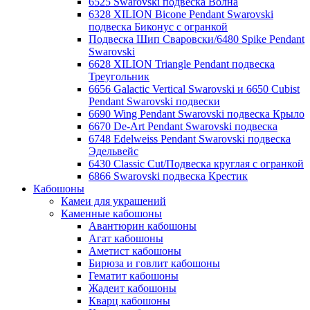
6525 Swarovski подвеска Волна
6328 XILION Bicone Pendant Swarovski
подвеска Биконус c огранкой
Подвеска Шип Сваровски/6480 Spike Pendant
Swarovski
6628 XILION Triangle Pendant подвеска
Треугольник
6656 Galactic Vertical Swarovski и 6650 Cubist
Pendant Swarovski подвески
6690 Wing Pendant Swarovski подвеска Крыло
6670 De-Art Pendant Swarovski подвеска
6748 Edelweiss Pendant Swarovski подвеска
Эдельвейс
6430 Classic Cut/Подвеска круглая с огранкой
6866 Swarovski подвеска Крестик
Кабошоны
Камеи для украшений
Каменные кабошоны
Авантюрин кабошоны
Агат кабошоны
Аметист кабошоны
Бирюза и говлит кабошоны
Гематит кабошоны
Жадеит кабошоны
Кварц кабошоны