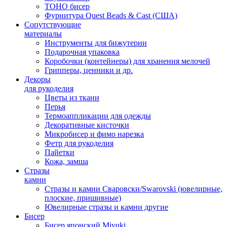
TOHO бисер
Фурнитура Quest Beads & Cast (США)
Сопутствующие
материалы
Инструменты для бижутерии
Подарочная упаковка
Коробочки (контейнеры) для хранения мелочей
Грипперы, ценники и др.
Декоры
для рукоделия
Цветы из ткани
Перья
Термоаппликации для одежды
Декоративные кисточки
Микробисер и фимо нарезка
Фетр для рукоделия
Пайетки
Кожа, замша
Стразы
камни
Стразы и камни Сваровски/Swarovski (ювелирные,
плоские, пришивные)
Ювелирные стразы и камни другие
Бисер
Бисер японский Miyuki