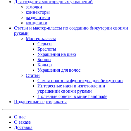
Для создания многорядных украшений
замочки
коннекторы
разделители
концевики
Статьи и мастер-классы по созданию бижутерии своими
руками
Мастер-классы
Серьги
Браслеты
Украшения на шею
Броши
Кольца
Украшения для волос
Статьи
Самая полезная фурнитура для бижутерии
Интересные идеи в изготовлении
украшений своими руками
Полезные советы в мире handmade
Подарочные сертификаты
О нас
О заказе
Доставка