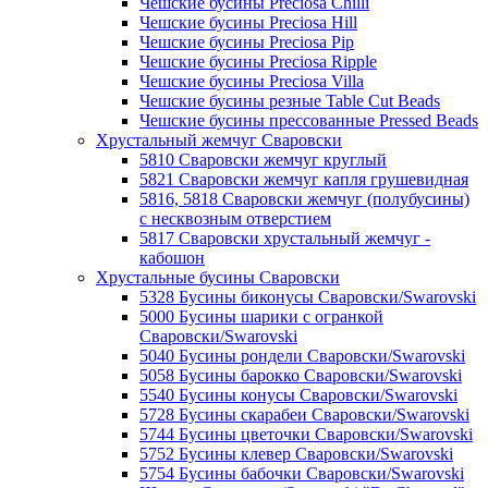
Чешские бусины Preciosa Chilli
Чешские бусины Preciosa Hill
Чешские бусины Preciosa Pip
Чешские бусины Preciosa Ripple
Чешские бусины Preciosa Villa
Чешские бусины резные Table Cut Beads
Чешские бусины прессованные Pressed Beads
Хрустальный жемчуг Сваровски
5810 Сваровски жемчуг круглый
5821 Сваровски жемчуг капля грушевидная
5816, 5818 Сваровски жемчуг (полубусины)
с несквозным отверстием
5817 Сваровски хрустальный жемчуг -
кабошон
Хрустальные бусины Сваровски
5328 Бусины биконусы Сваровски/Swarovski
5000 Бусины шарики с огранкой
Сваровски/Swarovski
5040 Бусины рондели Сваровски/Swarovski
5058 Бусины барокко Сваровски/Swarovski
5540 Бусины конусы Сваровски/Swarovski
5728 Бусины скарабеи Сваровски/Swarovski
5744 Бусины цветочки Сваровски/Swarovski
5752 Бусины клевер Сваровски/Swarovski
5754 Бусины бабочки Сваровски/Swarovski