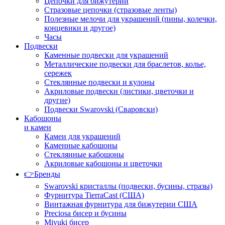
Цепочки для бижутерии
Стразовые цепочки (стразовые ленты)
Полезные мелочи для украшений (пины, колечки,
концевики и другое)
Часы
Подвески
Каменные подвески для украшений
Металлические подвески для браслетов, колье,
сережек
Стеклянные подвески и кулоны
Акриловые подвески (листики, цветочки и
другие)
Подвески Swarovski (Сваровски)
Кабошоны
и камеи
Камеи для украшений
Каменные кабошоны
Стеклянные кабошоны
Акриловые кабошоны и цветочки
👉Бренды
Swarovski кристаллы (подвески, бусины, стразы)
Фурнитура TierraCast (США)
Винтажная фурнитура для бижутерии США
Preciosa бисер и бусины
Miyuki бисер