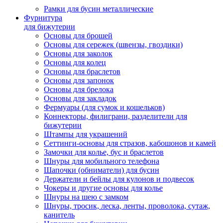
Рамки для бусин металлические
Фурнитура
для бижутерии
Основы для брошей
Основы для сережек (швензы, гвоздики)
Основы для заколок
Основы для колец
Основы для браслетов
Основы для запонок
Основы для брелока
Основы для закладок
Фермуары (для сумок и кошельков)
Коннекторы, филиграни, разделители для
бижутерии
Штампы для украшений
Сеттинги-основы для стразов, кабошонов и камей
Замочки для колье, бус и браслетов
Шнуры для мобильного телефона
Шапочки (обниматели) для бусин
Держатели и бейлы для кулонов и подвесок
Чокеры и другие основы для колье
Шнуры на шею с замком
Шнуры, тросик, леска, ленты, проволока, сутаж,
канитель