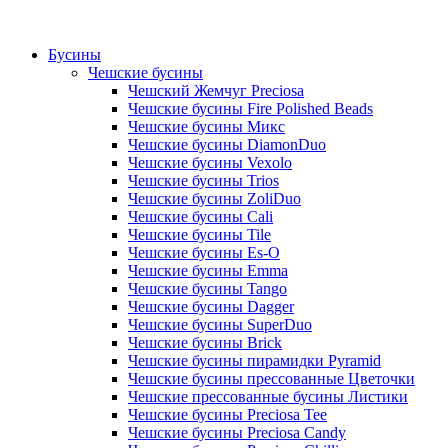
Бусины
Чешские бусины
Чешский Жемчуг Preciosa
Чешские бусины Fire Polished Beads
Чешские бусины Микс
Чешские бусины DiamonDuo
Чешские бусины Vexolo
Чешские бусины Trios
Чешские бусины ZoliDuo
Чешские бусины Cali
Чешские бусины Tile
Чешские бусины Es-O
Чешские бусины Emma
Чешские бусины Tango
Чешские бусины Dagger
Чешские бусины SuperDuo
Чешские бусины Brick
Чешские бусины пирамидки Pyramid
Чешские бусины прессованные Цветочки
Чешские прессованные бусины Листики
Чешские бусины Preciosa Tee
Чешские бусины Preciosa Candy