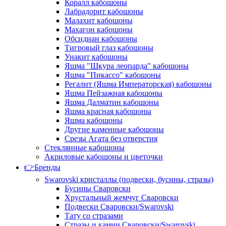
Коралл кабошоны
Лабрадорит кабошоны
Малахит кабошоны
Махагон кабошоны
Обсидиан кабошоны
Тигровый глаз кабошоны
Унакит кабошоны
Яшма "Шкура леопарда" кабошоны
Яшма "Пикассо" кабошоны
Регалит (Яшма Императорская) кабошоны
Яшма Пейзажная кабошоны
Яшма Далматин кабошоны
Яшма красная кабошоны
Яшма кабошоны
Другие каменные кабошоны
Срезы Агата без отверстия
Стеклянные кабошоны
Акриловые кабошоны и цветочки
👉Бренды
Swarovski кристаллы (подвески, бусины, стразы)
Бусины Сваровски
Хрустальный жемчуг Сваровски
Подвески Сваровски/Swarovski
Тату со стразами
Стразы и камни Сваровски/Swarovski