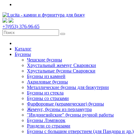
+7(953) 376-96-65
Каталог
Бусины
Чешские бусины
Хрустальный жемчуг Сваровски
Хрустальные бусины Сваровски
Бусины из камней
Акриловые бусины
Металлические бусины для бижутерии
Бусины из стекла
Бусины со стразами
Фарфоровые (керамические) бусины
Жемчуг, бусины из перламутра
"Индонезийские" бусины ручной работы
Бусины Лэмпворк
Рондели со стразами
Бусины с большим отверстием (для Пандора и др.)