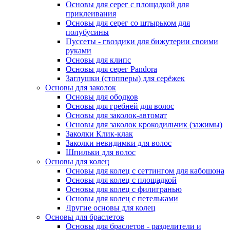
Основы для серег с площадкой для
приклеивания
Основы для серег со штырьком для
полубусины
Пуссеты - гвоздики для бижутерии своими
руками
Основы для клипс
Основы для серег Pandora
Заглушки (стопперы) для серёжек
Основы для заколок
Основы для ободков
Основы для гребней для волос
Основы для заколок-автомат
Основы для заколок крокодильчик (зажимы)
Заколки Клик-клак
Заколки невидимки для волос
Шпильки для волос
Основы для колец
Основы для колец с сеттингом для кабошона
Основы для колец с площадкой
Основы для колец с филигранью
Основы для колец с петельками
Другие основы для колец
Основы для браслетов
Основы для браслетов - разделители и