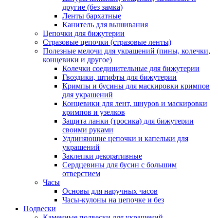
другие (без замка)
Ленты бархатные
Канитель для вышивания
Цепочки для бижутерии
Стразовые цепочки (стразовые ленты)
Полезные мелочи для украшений (пины, колечки,
концевики и другое)
Колечки соединительные для бижутерии
Гвоздики, штифты для бижутерии
Кримпы и бусины для маскировки кримпов
для украшений
Концевики для лент, шнуров и маскировки
кримпов и узелков
Защита ланки (тросика) для бижутерии
своими руками
Удлиняющие цепочки и капельки для
украшений
Заклепки декоративные
Сердцевины для бусин с большим
отверстием
Часы
Основы для наручных часов
Часы-кулоны на цепочке и без
Подвески
Каменные подвески для украшений