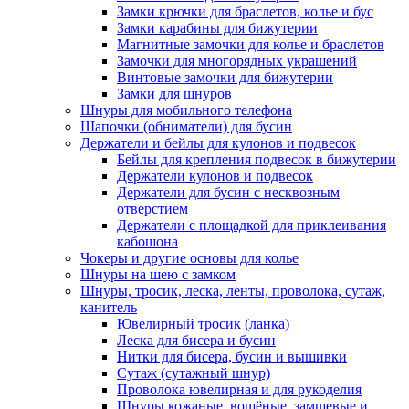
Замки крючки для браслетов, колье и бус
Замки карабины для бижутерии
Магнитные замочки для колье и браслетов
Замочки для многорядных украшений
Винтовые замочки для бижутерии
Замки для шнуров
Шнуры для мобильного телефона
Шапочки (обниматели) для бусин
Держатели и бейлы для кулонов и подвесок
Бейлы для крепления подвесок в бижутерии
Держатели кулонов и подвесок
Держатели для бусин с несквозным
отверстием
Держатели с площадкой для приклеивания
кабошона
Чокеры и другие основы для колье
Шнуры на шею с замком
Шнуры, тросик, леска, ленты, проволока, сутаж,
канитель
Ювелирный тросик (ланка)
Леска для бисера и бусин
Нитки для бисера, бусин и вышивки
Сутаж (сутажный шнур)
Проволока ювелирная и для рукоделия
Шнуры кожаные, вощёные, замшевые и