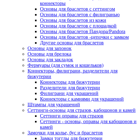
коннекторы
Основы для браслетов с сеттингом
Основы для браслетов с филигранью
Основы для браслетов из кожи
Основы для браслетов с площадкой
Основы для браслетов Пандора/Pandora
Основы для браслетов -цепочки с замком
Другие основы для браслетов
Основы для запонок
Основы для брелока
Основы для закладок
Фермуары (для сумок и кошельков)
Коннекторы, филиграни, разделители для
бижутерии
Коннекторы для бижутерии
Разделители для бижутерии
Филиграни для украшений
Коннекторы с камнями для украшений
Штампы для украшений
Сеттинги-основы для стразов, кабошонов и камей
Сеттинги оправы для стразов
Сеттинги - основы, оправы для кабошонов и
камей
Замочки для колье, бус и браслетов
Замки тогглы для бижутерии