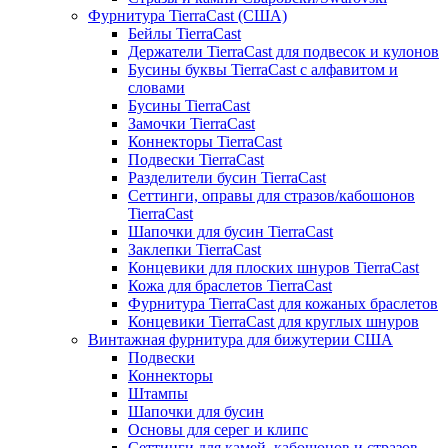
Фурнитура TierraCast (США)
Бейлы TierraCast
Держатели TierraCast для подвесок и кулонов
Бусины буквы TierraCast с алфавитом и
словами
Бусины TierraCast
Замочки TierraCast
Коннекторы TierraCast
Подвески TierraCast
Разделители бусин TierraCast
Сеттинги, оправы для стразов/кабошонов
TierraCast
Шапочки для бусин TierraCast
Заклепки TierraCast
Концевики для плоских шнуров TierraCast
Кожа для браслетов TierraCast
Фурнитура TierraCast для кожаных браслетов
Концевики TierraCast для круглых шнуров
Винтажная фурнитура для бижутерии США
Подвески
Коннекторы
Штампы
Шапочки для бусин
Основы для серег и клипс
Сеттинги для камей, кабошонов и стразов