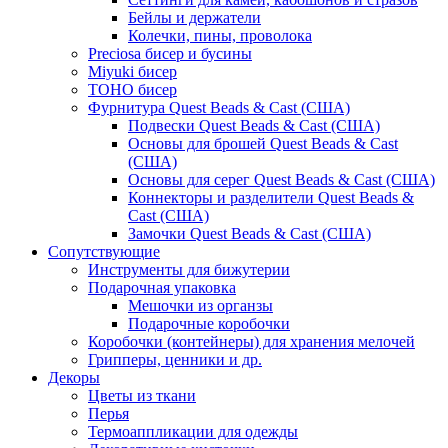
Бейлы и держатели
Колечки, пины, проволока
Preciosa бисер и бусины
Miyuki бисер
TOHO бисер
Фурнитура Quest Beads & Cast (США)
Подвески Quest Beads & Cast (США)
Основы для брошей Quest Beads & Cast
(США)
Основы для серег Quest Beads & Cast (США)
Коннекторы и разделители Quest Beads &
Cast (США)
Замочки Quest Beads & Cast (США)
Сопутствующие
Инструменты для бижутерии
Подарочная упаковка
Мешочки из органзы
Подарочные коробочки
Коробочки (контейнеры) для хранения мелочей
Грипперы, ценники и др.
Декоры
Цветы из ткани
Перья
Термоаппликации для одежды