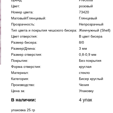
Бренд:
Preciosa
Цвет:
розовый
Номер цвета:
73420
Матовый/Глянцевый:
Глянцевый
Прозрачность:
Непрозрачный
Тип цвета и покрытия чешского бисера:
Жемчужный (Shell)
Цвет отверстия:
В цвет бисера
Размер бисера:
8/0
Размер/Длина:
3 мм
Размер отверстия:
0,8-0,9 мм
Покрытие:
Без покрытия
Форма отверстия:
круглая
Материал:
стекло
Категория:
Бисер круглый
Производство:
Чехия
Цена за:
Упаковку
В наличии:
4
упак
упаковка 25 гр