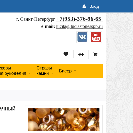
Вход
+7(953)-376-96-65
г. Санкт-Петербург
e-mail:
lucita@luciastonesspb.ru
екоры
Стразы
Бисер
ля рукоделия
камни
рачный