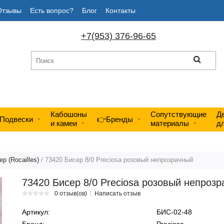
Отзывы
Есть вопрос?
Блог
Контакты
+7(953) 376-96-65
Кабошоны
Сопутствующие
Д
Подвески
👉Бренды
и камеи
материалы
д
р (Rocailles)
/ 73420 Бисер 8/0 Preciosa розовый непрозрачный
73420 Бисер 8/0 Preciosa розовый непроз
0 отзыв(ов)
Написать отзыв
Артикул:
БИС-02-48