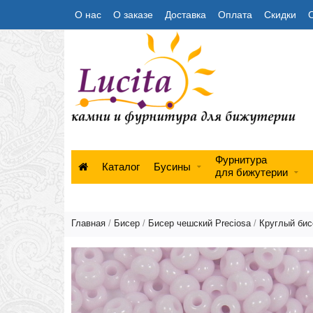
О нас
О заказе
Доставка
Оплата
Скидки
Фурнитура
Каталог
Бусины
для бижутерии
Главная
/
Бисер
/
Бисер чешский Preciosa
/
Круглый бисе