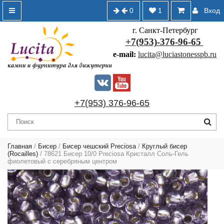
0
1
Вход
г. Санкт-Петербург
+7(953)-376-96-65
e-mail:
lucita@luciastonesspb.ru
+7(953) 376-96-65
Главная
/
Бисер
/
Бисер чешский Preciosa
/
Круглый бисер
(Rocailles)
/ 78621 Бисер 10/0 Preciosa Кристалл Соль-Гель
фиолетовый с серебряным центром