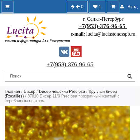
0
1
Вход
г. Санкт-Петербург
+7(953)-376-96-65
e-mail:
lucita@luciastonesspb.ru
+7(953) 376-96-65
Главная
/
Бисер
/
Бисер чешский Preciosa
/
Круглый бисер
(Rocailles)
/ 87010 Бисер 11/0 Preciosa прозрачный желтый с
серебряным центром