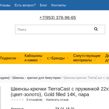
Отзывы
Есть вопрос?
Блог
Контакты
+7(953) 376-96-65
Кабошоны
Сопутствующие
Д
Подвески
👉Бренды
и камеи
материалы
д
здики)
/
Швензы - крючки для бижутерии
/ Швензы-крючки TierraCast с пр
Швензы-крючки TierraCast с пружинкой 22
(цвет-золото), Gold filled 14K, пара
0 отзыв(ов)
Написать отзыв
Артикул:
ТК-01-18-01