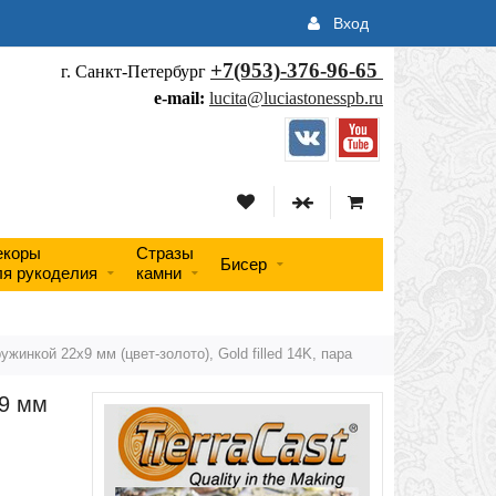
Вход
+7(953)-376-96-65
г. Санкт-Петербург
e-mail:
lucita@luciastonesspb.ru
екоры
Стразы
Бисер
ля рукоделия
камни
ужинкой 22х9 мм (цвет-золото), Gold filled 14K, пара
х9 мм