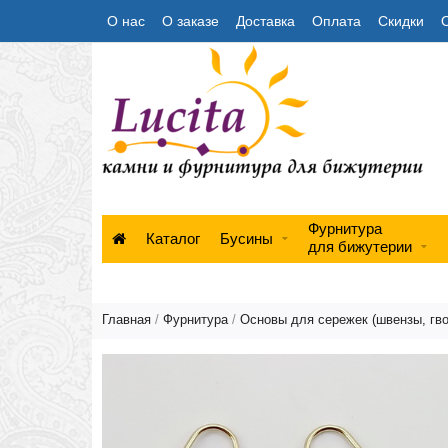
О нас
О заказе
Доставка
Оплата
Скидки
Фурнитура
Каталог
Бусины
для бижутерии
Главная
/
Фурнитура
/
Основы для сережек (швензы, гво