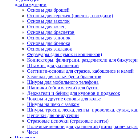
для бижутерии
Основы для брошей
Основы для сережек (швензы, гвоздики)
Основы для заколок
Основы для колец
Основы для браслетов
Основы для запонок
Основы для брелока
Основы для закладок
Фермуары (для сумок и кошельков)
Коннекторы, филиграни, разделители для бижутер
Штампы для украшений
Сеттинги-основы для стразов, кабошонов и камей
Замочки для колье, бус и браслетов
Шнуры для мобильного телефона
Шапочки (обниматели) для бусин
Держатели и бейлы для кулонов и подвесок
Чокеры и другие основы для колье
Шнуры на шею с замком
Шнуры, тросик, леска, ленты, проволока, сутаж, ка
Цепочки для бижутерии
Стразовые цепочки (стразовые ленты)
Полезные мелочи для украшений (пины, колечки, к
Часы
Подвески