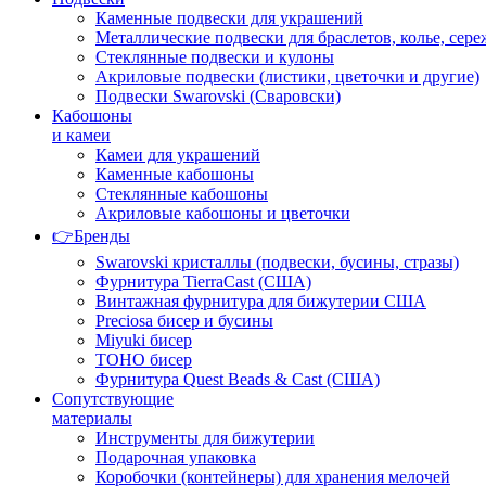
Каменные подвески для украшений
Металлические подвески для браслетов, колье, сере
Стеклянные подвески и кулоны
Акриловые подвески (листики, цветочки и другие)
Подвески Swarovski (Сваровски)
Кабошоны
и камеи
Камеи для украшений
Каменные кабошоны
Стеклянные кабошоны
Акриловые кабошоны и цветочки
👉Бренды
Swarovski кристаллы (подвески, бусины, стразы)
Фурнитура TierraCast (США)
Винтажная фурнитура для бижутерии США
Preciosa бисер и бусины
Miyuki бисер
TOHO бисер
Фурнитура Quest Beads & Cast (США)
Сопутствующие
материалы
Инструменты для бижутерии
Подарочная упаковка
Коробочки (контейнеры) для хранения мелочей