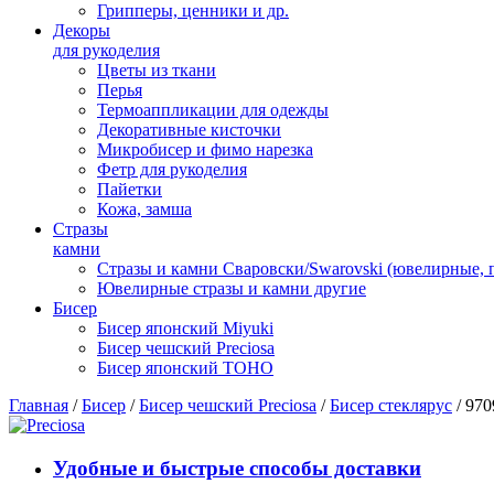
Грипперы, ценники и др.
Декоры
для рукоделия
Цветы из ткани
Перья
Термоаппликации для одежды
Декоративные кисточки
Микробисер и фимо нарезка
Фетр для рукоделия
Пайетки
Кожа, замша
Стразы
камни
Стразы и камни Сваровски/Swarovski (ювелирные,
Ювелирные стразы и камни другие
Бисер
Бисер японский Miyuki
Бисер чешский Preciosa
Бисер японский TOHO
Главная
/
Бисер
/
Бисер чешский Preciosa
/
Бисер стеклярус
/ 970
Удобные и быстрые способы доставки