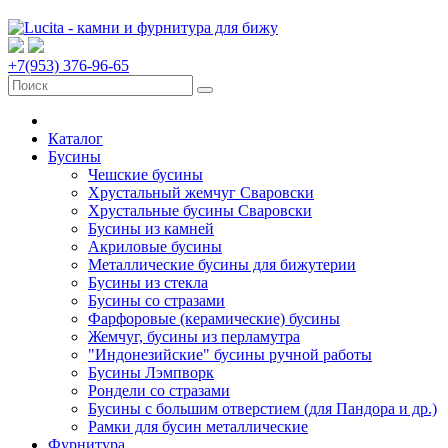
+7(953) 376-96-65
Каталог
Бусины
Чешские бусины
Хрустальный жемчуг Сваровски
Хрустальные бусины Сваровски
Бусины из камней
Акриловые бусины
Металлические бусины для бижутерии
Бусины из стекла
Бусины со стразами
Фарфоровые (керамические) бусины
Жемчуг, бусины из перламутра
"Индонезийские" бусины ручной работы
Бусины Лэмпворк
Рондели со стразами
Бусины с большим отверстием (для Пандора и др.)
Рамки для бусин металлические
Фурнитура