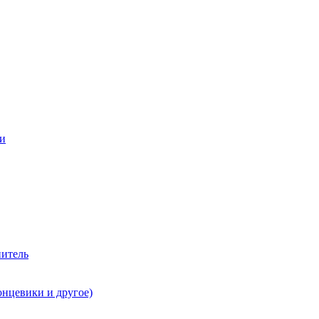
ии
нитель
онцевики и другое)