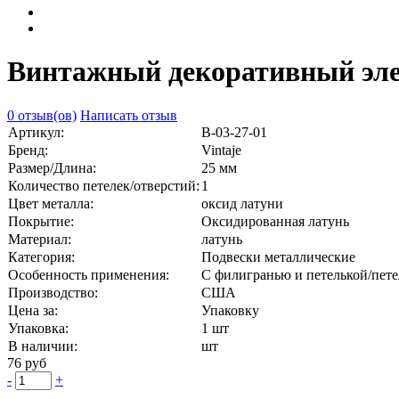
Винтажный декоративный элем
0 отзыв(ов)
Написать отзыв
Артикул:
В-03-27-01
Бренд:
Vintaje
Размер/Длина:
25 мм
Количество петелек/отверстий:
1
Цвет металла:
оксид латуни
Покрытие:
Оксидированная латунь
Материал:
латунь
Категория:
Подвески металлические
Особенность применения:
С филигранью и петелькой/пет
Производство:
США
Цена за:
Упаковку
Упаковка:
1 шт
В наличии:
шт
76 руб
-
+