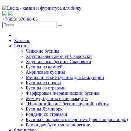
+7(953) 376-96-65
Каталог
Бусины
Чешские бусины
Хрустальный жемчуг Сваровски
Хрустальные бусины Сваровски
Бусины из камней
Акриловые бусины
Металлические бусины для бижутерии
Бусины из стекла
Бусины со стразами
Фарфоровые (керамические) бусины
Жемчуг, бусины из перламутра
"Индонезийские" бусины ручной работы
Бусины Лэмпворк
Рондели со стразами
Бусины с большим отверстием (для Пандора и др.)
Рамки для бусин металлические
Фурнитура