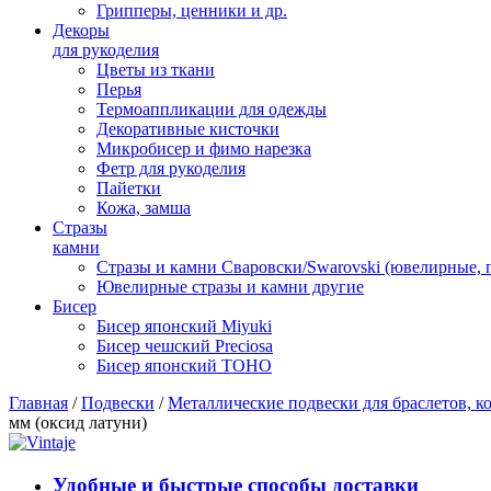
Грипперы, ценники и др.
Декоры
для рукоделия
Цветы из ткани
Перья
Термоаппликации для одежды
Декоративные кисточки
Микробисер и фимо нарезка
Фетр для рукоделия
Пайетки
Кожа, замша
Стразы
камни
Стразы и камни Сваровски/Swarovski (ювелирные,
Ювелирные стразы и камни другие
Бисер
Бисер японский Miyuki
Бисер чешский Preciosa
Бисер японский TOHO
Главная
/
Подвески
/
Металлические подвески для браслетов, ко
мм (оксид латуни)
Удобные и быстрые способы доставки