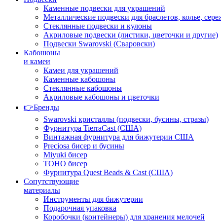
Каменные подвески для украшений
Металлические подвески для браслетов, колье, сере
Стеклянные подвески и кулоны
Акриловые подвески (листики, цветочки и другие)
Подвески Swarovski (Сваровски)
Кабошоны
и камеи
Камеи для украшений
Каменные кабошоны
Стеклянные кабошоны
Акриловые кабошоны и цветочки
👉Бренды
Swarovski кристаллы (подвески, бусины, стразы)
Фурнитура TierraCast (США)
Винтажная фурнитура для бижутерии США
Preciosa бисер и бусины
Miyuki бисер
TOHO бисер
Фурнитура Quest Beads & Cast (США)
Сопутствующие
материалы
Инструменты для бижутерии
Подарочная упаковка
Коробочки (контейнеры) для хранения мелочей