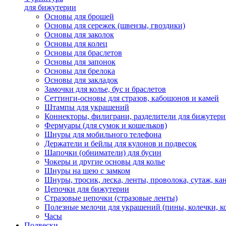
для бижутерии
Основы для брошей
Основы для сережек (швензы, гвоздики)
Основы для заколок
Основы для колец
Основы для браслетов
Основы для запонок
Основы для брелока
Основы для закладок
Замочки для колье, бус и браслетов
Сеттинги-основы для стразов, кабошонов и камей
Штампы для украшений
Коннекторы, филиграни, разделители для бижутер
Фермуары (для сумок и кошельков)
Шнуры для мобильного телефона
Держатели и бейлы для кулонов и подвесок
Шапочки (обниматели) для бусин
Чокеры и другие основы для колье
Шнуры на шею с замком
Шнуры, тросик, леска, ленты, проволока, сутаж, ка
Цепочки для бижутерии
Стразовые цепочки (стразовые ленты)
Полезные мелочи для украшений (пины, колечки, к
Часы
Подвески