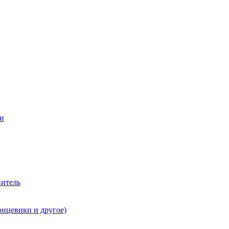
ии
нитель
онцевики и другое)