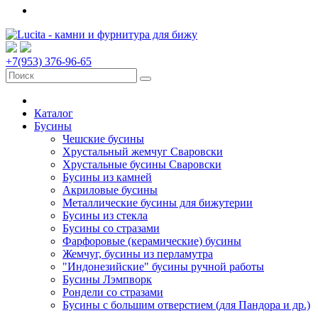
+7(953) 376-96-65
Каталог
Бусины
Чешские бусины
Хрустальный жемчуг Сваровски
Хрустальные бусины Сваровски
Бусины из камней
Акриловые бусины
Металлические бусины для бижутерии
Бусины из стекла
Бусины со стразами
Фарфоровые (керамические) бусины
Жемчуг, бусины из перламутра
"Индонезийские" бусины ручной работы
Бусины Лэмпворк
Рондели со стразами
Бусины с большим отверстием (для Пандора и др.)