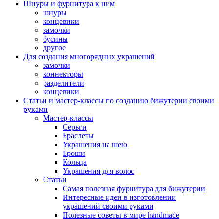
Шнуры и фурнитура к ним
шнуры
концевики
замочки
бусины
другое
Для создания многорядных украшений
замочки
коннекторы
разделители
концевики
Статьи и мастер-классы по созданию бижутерии своими
руками
Мастер-классы
Серьги
Браслеты
Украшения на шею
Броши
Кольца
Украшения для волос
Статьи
Самая полезная фурнитура для бижутерии
Интересные идеи в изготовлении
украшений своими руками
Полезные советы в мире handmade