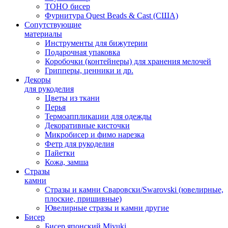
TOHO бисер
Фурнитура Quest Beads & Cast (США)
Сопутствующие
материалы
Инструменты для бижутерии
Подарочная упаковка
Коробочки (контейнеры) для хранения мелочей
Грипперы, ценники и др.
Декоры
для рукоделия
Цветы из ткани
Перья
Термоаппликации для одежды
Декоративные кисточки
Микробисер и фимо нарезка
Фетр для рукоделия
Пайетки
Кожа, замша
Стразы
камни
Стразы и камни Сваровски/Swarovski (ювелирные,
плоские, пришивные)
Ювелирные стразы и камни другие
Бисер
Бисер японский Miyuki