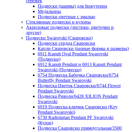
сережек
Подвески (шармы) для бижутерии
Медальоны
Подвески цветные с эмалью
Стеклянные подвески и кулоны
Акриловые подвески (листики, цветочки и
другие)
Подвески Swarovski (Сваровски)
Подвески сердца Сваровски
Капли Сваровски (разные формы и размеры)
6911 Kaputt Oval Pendant Swarovski
(Подвески)
6912 Kaputt Pendant и 6913 Kaputt Pendant
Swarovski (Подвески)
6754 Подвеска Бабочка Сваровски/6754
Butterfly Pendant Swarovski
Подвеска Цветок Сваровски/6744 Flower
Pendant Swarovski
Подвеска Риволи/6428 XILION Pendant
Swarovski
6919 Подвеска ключик Сваровски (Key
Pendant Swarovski)
6730 Radiolarian Pendant PF Swarovski
(Кулон)
Подвеска Сваровски прямоугольная/3500