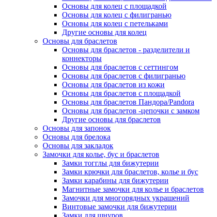
Основы для колец с площадкой
Основы для колец с филигранью
Основы для колец с петельками
Другие основы для колец
Основы для браслетов
Основы для браслетов - разделители и
коннекторы
Основы для браслетов с сеттингом
Основы для браслетов с филигранью
Основы для браслетов из кожи
Основы для браслетов с площадкой
Основы для браслетов Пандора/Pandora
Основы для браслетов -цепочки с замком
Другие основы для браслетов
Основы для запонок
Основы для брелока
Основы для закладок
Замочки для колье, бус и браслетов
Замки тогглы для бижутерии
Замки крючки для браслетов, колье и бус
Замки карабины для бижутерии
Магнитные замочки для колье и браслетов
Замочки для многорядных украшений
Винтовые замочки для бижутерии
Замки для шнуров