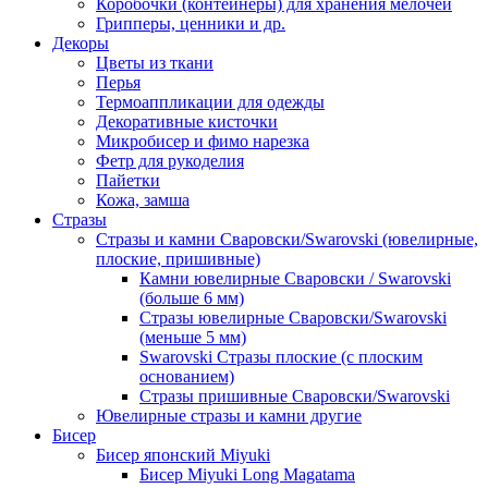
Коробочки (контейнеры) для хранения мелочей
Грипперы, ценники и др.
Декоры
Цветы из ткани
Перья
Термоаппликации для одежды
Декоративные кисточки
Микробисер и фимо нарезка
Фетр для рукоделия
Пайетки
Кожа, замша
Стразы
Стразы и камни Сваровски/Swarovski (ювелирные,
плоские, пришивные)
Камни ювелирные Сваровски / Swarovski
(больше 6 мм)
Стразы ювелирные Сваровски/Swarovski
(меньше 5 мм)
Swarovski Стразы плоские (с плоским
основанием)
Стразы пришивные Сваровски/Swarovski
Ювелирные стразы и камни другие
Бисер
Бисер японский Miyuki
Бисер Miyuki Long Magatama