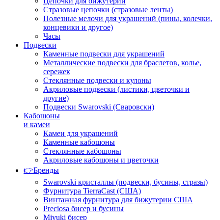
Цепочки для бижутерии
Стразовые цепочки (стразовые ленты)
Полезные мелочи для украшений (пины, колечки,
концевики и другое)
Часы
Подвески
Каменные подвески для украшений
Металлические подвески для браслетов, колье,
сережек
Стеклянные подвески и кулоны
Акриловые подвески (листики, цветочки и
другие)
Подвески Swarovski (Сваровски)
Кабошоны
и камеи
Камеи для украшений
Каменные кабошоны
Стеклянные кабошоны
Акриловые кабошоны и цветочки
👉Бренды
Swarovski кристаллы (подвески, бусины, стразы)
Фурнитура TierraCast (США)
Винтажная фурнитура для бижутерии США
Preciosa бисер и бусины
Miyuki бисер