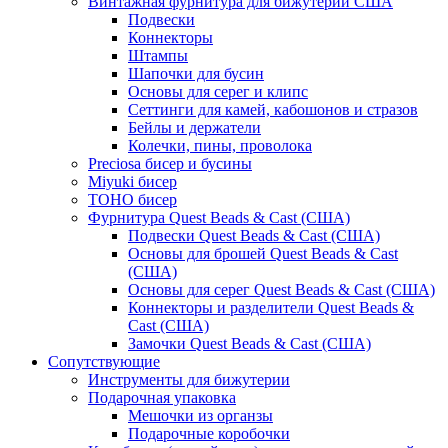
Винтажная фурнитура для бижутерии США
Подвески
Коннекторы
Штампы
Шапочки для бусин
Основы для серег и клипс
Сеттинги для камей, кабошонов и стразов
Бейлы и держатели
Колечки, пины, проволока
Preciosa бисер и бусины
Miyuki бисер
TOHO бисер
Фурнитура Quest Beads & Cast (США)
Подвески Quest Beads & Cast (США)
Основы для брошей Quest Beads & Cast
(США)
Основы для серег Quest Beads & Cast (США)
Коннекторы и разделители Quest Beads &
Cast (США)
Замочки Quest Beads & Cast (США)
Сопутствующие
Инструменты для бижутерии
Подарочная упаковка
Мешочки из органзы
Подарочные коробочки