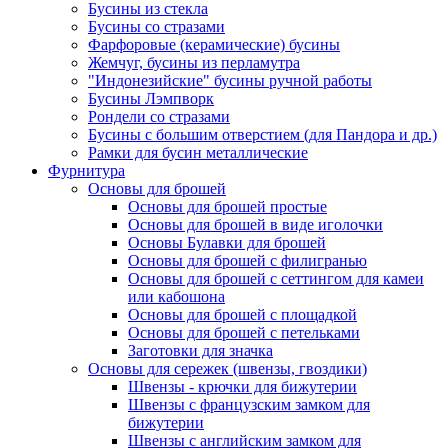
Бусины из стекла
Бусины со стразами
Фарфоровые (керамические) бусины
Жемчуг, бусины из перламутра
"Индонезийские" бусины ручной работы
Бусины Лэмпворк
Рондели со стразами
Бусины с большим отверстием (для Пандора и др.)
Рамки для бусин металлические
Фурнитура
Основы для брошей
Основы для брошей простые
Основы для брошей в виде иголочки
Основы Булавки для брошей
Основы для брошей с филигранью
Основы для брошей с сеттингом для камеи
или кабошона
Основы для брошей с площадкой
Основы для брошей с петельками
Заготовки для значка
Основы для сережек (швензы, гвоздики)
Швензы - крючки для бижутерии
Швензы с французским замком для
бижутерии
Швензы с английским замком для