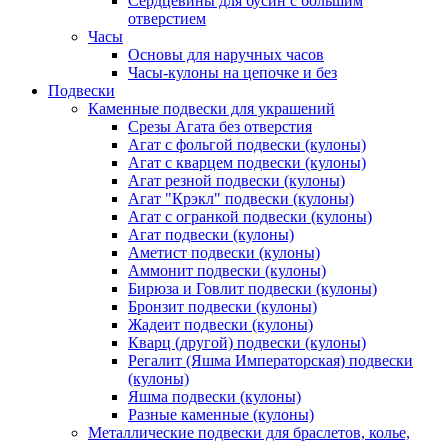
Сердцевины для бусин с большим
отверстием
Часы
Основы для наручных часов
Часы-кулоны на цепочке и без
Подвески
Каменные подвески для украшений
Срезы Агата без отверстия
Агат с фольгой подвески (кулоны)
Агат с кварцем подвески (кулоны)
Агат резной подвески (кулоны)
Агат "Крэкл" подвески (кулоны)
Агат с огранкой подвески (кулоны)
Агат подвески (кулоны)
Аметист подвески (кулоны)
Аммонит подвески (кулоны)
Бирюза и Говлит подвески (кулоны)
Бронзит подвески (кулоны)
Жадеит подвески (кулоны)
Кварц (другой) подвески (кулоны)
Регалит (Яшма Императорская) подвески
(кулоны)
Яшма подвески (кулоны)
Разные каменные (кулоны)
Металлические подвески для браслетов, колье,