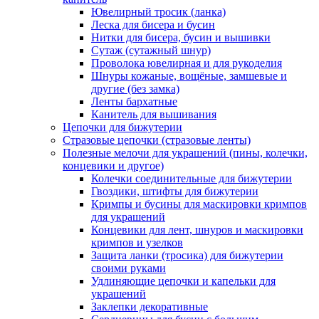
Ювелирный тросик (ланка)
Леска для бисера и бусин
Нитки для бисера, бусин и вышивки
Сутаж (сутажный шнур)
Проволока ювелирная и для рукоделия
Шнуры кожаные, вощёные, замшевые и
другие (без замка)
Ленты бархатные
Канитель для вышивания
Цепочки для бижутерии
Стразовые цепочки (стразовые ленты)
Полезные мелочи для украшений (пины, колечки,
концевики и другое)
Колечки соединительные для бижутерии
Гвоздики, штифты для бижутерии
Кримпы и бусины для маскировки кримпов
для украшений
Концевики для лент, шнуров и маскировки
кримпов и узелков
Защита ланки (тросика) для бижутерии
своими руками
Удлиняющие цепочки и капельки для
украшений
Заклепки декоративные