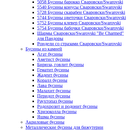
5058 Бусины барокко Сваровски/Swarovski
5540 Бусины конусы Сваровски/Swarovski
5728 Бусины скарабеи Сваровски/Swarovski
5744 Бусины цветочки Сваровски/Swarovski
5752 Бусины клевер Сваровски/Swarovski
5754 Бусины бабочки Сваровски/Swarovski
Шармы Сваровски/Swarovski "Be Charmed"
для Пандоры
Рондели со стразами Сваровски/Swarovski
Бусины из камней
Агат бусины
Аметист бусины
Бирюза, говлит бусины
Гематит бусины
Жадеит бусины
Коралл бусины
Лава бусины
Малахит бусины
Перидот бусины
Раухтопаз бусины
Родохрозит и родонит бусины
Хризоколла бусины
Яшма бусины
Акриловые бусины
Металлические бусины для бижутерии