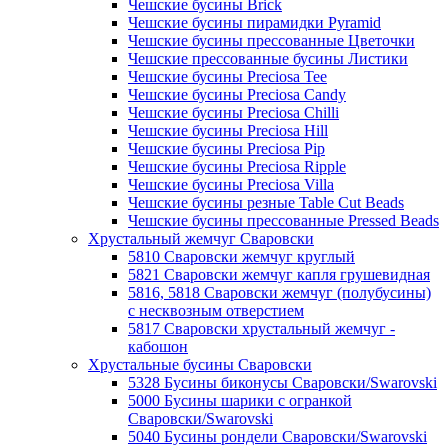
Чешские бусины Brick
Чешские бусины пирамидки Pyramid
Чешские бусины прессованные Цветочки
Чешские прессованные бусины Листики
Чешские бусины Preciosa Tee
Чешские бусины Preciosa Candy
Чешские бусины Preciosa Chilli
Чешские бусины Preciosa Hill
Чешские бусины Preciosa Pip
Чешские бусины Preciosa Ripple
Чешские бусины Preciosa Villa
Чешские бусины резные Table Cut Beads
Чешские бусины прессованные Pressed Beads
Хрустальный жемчуг Сваровски
5810 Сваровски жемчуг круглый
5821 Сваровски жемчуг капля грушевидная
5816, 5818 Сваровски жемчуг (полубусины)
с несквозным отверстием
5817 Сваровски хрустальный жемчуг -
кабошон
Хрустальные бусины Сваровски
5328 Бусины биконусы Сваровски/Swarovski
5000 Бусины шарики с огранкой
Сваровски/Swarovski
5040 Бусины рондели Сваровски/Swarovski