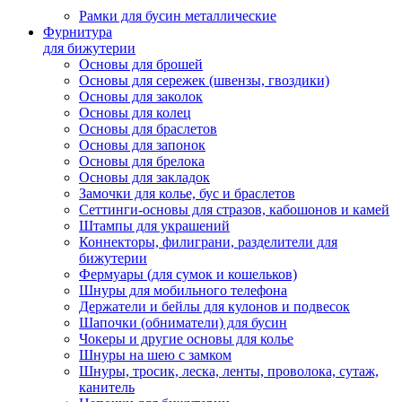
Рамки для бусин металлические
Фурнитура
для бижутерии
Основы для брошей
Основы для сережек (швензы, гвоздики)
Основы для заколок
Основы для колец
Основы для браслетов
Основы для запонок
Основы для брелока
Основы для закладок
Замочки для колье, бус и браслетов
Сеттинги-основы для стразов, кабошонов и камей
Штампы для украшений
Коннекторы, филиграни, разделители для
бижутерии
Фермуары (для сумок и кошельков)
Шнуры для мобильного телефона
Держатели и бейлы для кулонов и подвесок
Шапочки (обниматели) для бусин
Чокеры и другие основы для колье
Шнуры на шею с замком
Шнуры, тросик, леска, ленты, проволока, сутаж,
канитель