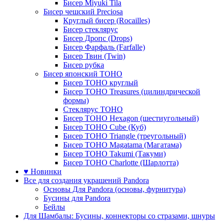
Бисер Miyuki Tila
Бисер чешский Preciosa
Круглый бисер (Rocailles)
Бисер стеклярус
Бисер Дропс (Drops)
Бисер Фарфаль (Farfalle)
Бисер Твин (Twin)
Бисер рубка
Бисер японский TOHO
Бисер TOHO круглый
Бисер TOHO Treasures (цилиндрической
формы)
Стеклярус TOHO
Бисер TOHO Hexagon (шестиугольный)
Бисер TOHO Cube (Куб)
Бисер TOHO Triangle (треугольный)
Бисер TOHO Magatama (Магатама)
Бисер TOHO Takumi (Такуми)
Бисер TOHO Charlotte (Шарлотта)
♥ Новинки
Все для создания украшений Pandora
Основы Для Pandora (основы, фурнитура)
Бусины для Pandora
Бейлы
Для Шамбалы: Бусины, коннекторы со стразами, шнуры