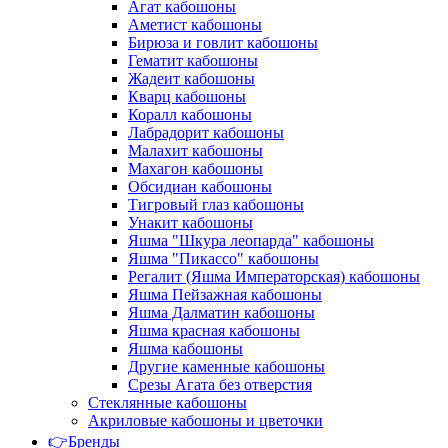
Агат кабошоны
Аметист кабошоны
Бирюза и говлит кабошоны
Гематит кабошоны
Жадеит кабошоны
Кварц кабошоны
Коралл кабошоны
Лабрадорит кабошоны
Малахит кабошоны
Махагон кабошоны
Обсидиан кабошоны
Тигровый глаз кабошоны
Унакит кабошоны
Яшма "Шкура леопарда" кабошоны
Яшма "Пикассо" кабошоны
Регалит (Яшма Императорская) кабошоны
Яшма Пейзажная кабошоны
Яшма Далматин кабошоны
Яшма красная кабошоны
Яшма кабошоны
Другие каменные кабошоны
Срезы Агата без отверстия
Стеклянные кабошоны
Акриловые кабошоны и цветочки
👉Бренды