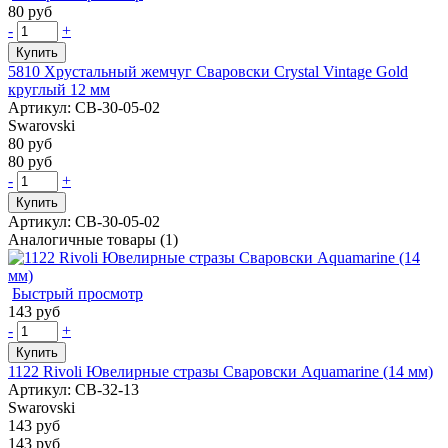
80 руб
-
+
Купить
5810 Хрустальный жемчуг Сваровски Crystal Vintage Gold
круглый 12 мм
Артикул: СВ-30-05-02
Swarovski
80 руб
80 руб
-
+
Купить
Артикул: СВ-30-05-02
Аналогичные товары (1)
Быстрый просмотр
143 руб
-
+
Купить
1122 Rivoli Ювелирные стразы Сваровски Aquamarine (14 мм)
Артикул: СВ-32-13
Swarovski
143 руб
143 руб