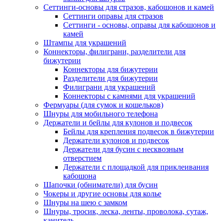
Сеттинги-основы для стразов, кабошонов и камей
Сеттинги оправы для стразов
Сеттинги - основы, оправы для кабошонов и
камей
Штампы для украшений
Коннекторы, филиграни, разделители для
бижутерии
Коннекторы для бижутерии
Разделители для бижутерии
Филиграни для украшений
Коннекторы с камнями для украшений
Фермуары (для сумок и кошельков)
Шнуры для мобильного телефона
Держатели и бейлы для кулонов и подвесок
Бейлы для крепления подвесок в бижутерии
Держатели кулонов и подвесок
Держатели для бусин с несквозным
отверстием
Держатели с площадкой для приклеивания
кабошона
Шапочки (обниматели) для бусин
Чокеры и другие основы для колье
Шнуры на шею с замком
Шнуры, тросик, леска, ленты, проволока, сутаж,
канитель