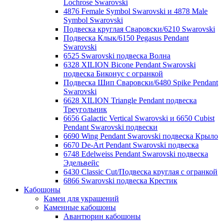
Lochrose Swarovski
4876 Female Symbol Swarovski и 4878 Male
Symbol Swarovski
Подвеска круглая Сваровски/6210 Swarovski
Подвеска Клык/6150 Pegasus Pendant
Swarovski
6525 Swarovski подвеска Волна
6328 XILION Bicone Pendant Swarovski
подвеска Биконус c огранкой
Подвеска Шип Сваровски/6480 Spike Pendant
Swarovski
6628 XILION Triangle Pendant подвеска
Треугольник
6656 Galactic Vertical Swarovski и 6650 Cubist
Pendant Swarovski подвески
6690 Wing Pendant Swarovski подвеска Крыло
6670 De-Art Pendant Swarovski подвеска
6748 Edelweiss Pendant Swarovski подвеска
Эдельвейс
6430 Classic Cut/Подвеска круглая с огранкой
6866 Swarovski подвеска Крестик
Кабошоны
Камеи для украшений
Каменные кабошоны
Авантюрин кабошоны