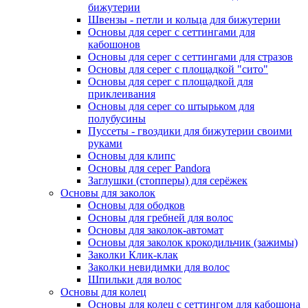
бижутерии
Швензы - петли и кольца для бижутерии
Основы для серег с сеттингами для
кабошонов
Основы для серег с сеттингами для стразов
Основы для серег с площадкой "сито"
Основы для серег с площадкой для
приклеивания
Основы для серег со штырьком для
полубусины
Пуссеты - гвоздики для бижутерии своими
руками
Основы для клипс
Основы для серег Pandora
Заглушки (стопперы) для серёжек
Основы для заколок
Основы для ободков
Основы для гребней для волос
Основы для заколок-автомат
Основы для заколок крокодильчик (зажимы)
Заколки Клик-клак
Заколки невидимки для волос
Шпильки для волос
Основы для колец
Основы для колец с сеттингом для кабошона