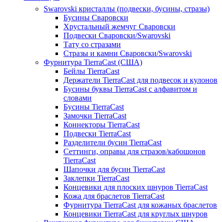
Swarovski кристаллы (подвески, бусины, стразы)
Бусины Сваровски
Хрустальный жемчуг Сваровски
Подвески Сваровски/Swarovski
Тату со стразами
Стразы и камни Сваровски/Swarovski
Фурнитура TierraCast (США)
Бейлы TierraCast
Держатели TierraCast для подвесок и кулонов
Бусины буквы TierraCast с алфавитом и
словами
Бусины TierraCast
Замочки TierraCast
Коннекторы TierraCast
Подвески TierraCast
Разделители бусин TierraCast
Сеттинги, оправы для стразов/кабошонов
TierraCast
Шапочки для бусин TierraCast
Заклепки TierraCast
Концевики для плоских шнуров TierraCast
Кожа для браслетов TierraCast
Фурнитура TierraCast для кожаных браслетов
Концевики TierraCast для круглых шнуров